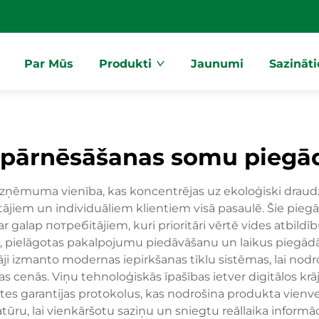
Par Mūs
Produkti
Jaunumi
Sazināt
 pārnēsāšanas somu piegā
 uzņēmuma vienība, kas koncentrējas uz ekoloģiski draud
tājiem un individuāliem klientiem visā pasaulē. Šie piegād
r galap потребitājiem, kuri prioritāri vērtē vides atbildī
bu, pielāgotas pakalpojumu piedāvāšanu un laikus piegād
ji izmanto modernas iepirkšanas tīklu sistēmas, lai nod
as cenās. Viņu tehnoloģiskās īpašības ietver digitālos k
s garantijas protokolus, kas nodrošina produkta vienveid
ūru, lai vienkāršotu saziņu un sniegtu reāllaika informā