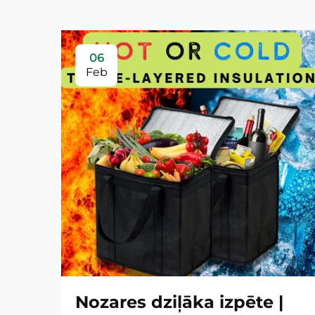
06
Feb
Nozares dziļāka izpēte |