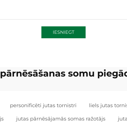
IESNIEGT
 pārnēsāšanas somu piegā
personificēti jutas tornistri
liels jutas torn
js
jutas pārnēsājamās somas ražotājs
jut