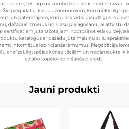
as nozares, tostarp mazumtirdzniecības modes nozari, v
Šie piegādātāji kalpo uzņēmumiem, kuri meklē ilgtspējī
us, un patērētājiem, kuri prasa videi draudzīgus iepirkš
anu, dažādus izmērus un krāsu pielāgošanu, lai atbilstu d
r sertificētiem jūta ražotājiem, nodrošinot ētisku izejvie
roduktu katalogus ar dažādu jūta maisiņu stilu aprakstiem
eņemt informētus iepirkšanās lēmumus. Piegādātāja loma
nču analīzei, ilgtspējas konsultācijām un nepārtrauktai 
uzlabo kopējo iepirkšanās pieredzi.
Jauni produkti