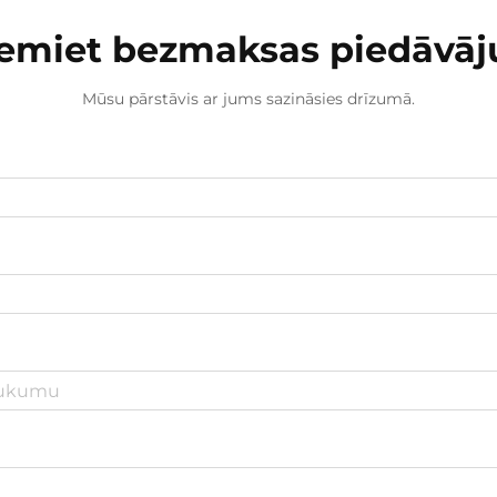
emiet bezmaksas piedāvā
Mūsu pārstāvis ar jums sazināsies drīzumā.