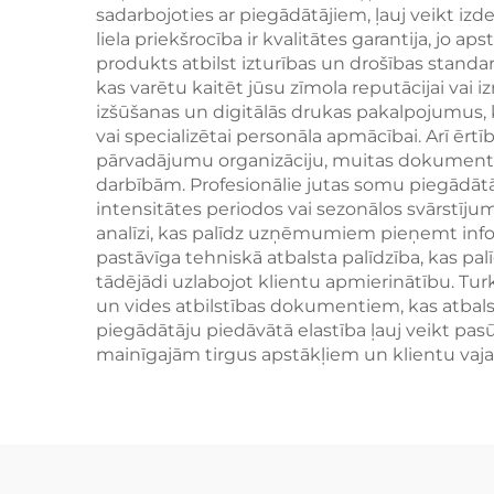
sadarbojoties ar piegādātājiem, ļauj veikt izd
liela priekšrocība ir kvalitātes garantija, jo 
p
produkts atbilst izturības un drošības standa
rek
kas varētu kaitēt jūsu zīmola reputācijai vai iz
izšūšanas un digitālās drukas pakalpojumus,
vai specializētai personāla apmācībai. Arī ērt
pārvadājumu organizāciju, muitas dokumentāc
darbībām. Profesionālie jutas somu piegādāt
intensitātes periodos vai sezonālos svārstīju
analīzi, kas palīdz uzņēmumiem pieņemt inform
pastāvīga tehniskā atbalsta palīdzība, kas pal
tādējādi uzlabojot klientu apmierinātību. Tur
un vides atbilstības dokumentiem, kas atbalsta
piegādātāju piedāvātā elastība ļauj veikt pa
mainīgajām tirgus apstākļiem un klientu vaj