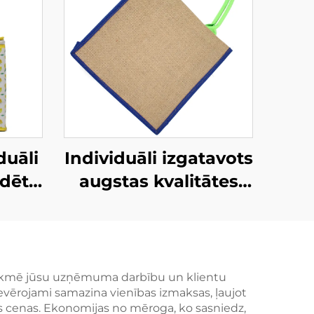
duāli
Individuāli izgatavots
dēti
augstas kvalitātes
omu
jutas somiņš ar
tas
pastiprinātiem
/ODM
rokturiem – videi
draudzīgs un izturīgs
ietekmē jūsu uzņēmuma darbību un klientu
ievērojami samazina vienības izmaksas, ļaujot
em
iepirkšanās
cenas. Ekonomijas no mēroga, ko sasniedz,