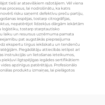
miem
aksesuārs
jot tieši ar atsevišķiem ražotājiem. Vēl viena
anas procesus, lai nodrošinātu, ka katrs
 novērš risku saņemt defektīvu preču partiju,
āgošanas iespējas, tostarp citrogrāfijas,
ktus, nepatērējot līdzekļus dārgām iekārtām
 loģistiku, tostarp starptautisko
tīgu laiku un resursus uzņēmuma pamata
ieejamību pat augstākās pieprasījuma
niedz ekspertu tirgus iekšskatu un tendenču
ēģijām. Piegādātāju attiecībās ietilpst arī
as instrukcijās un lietošanas ieteikumos,
piekļuvi ilgtspējīgas iegādes sertifikātiem
a vides apzinīgus patērētājus. Profesionālo
onālas produktu izmaiņas, lai pielāgotos