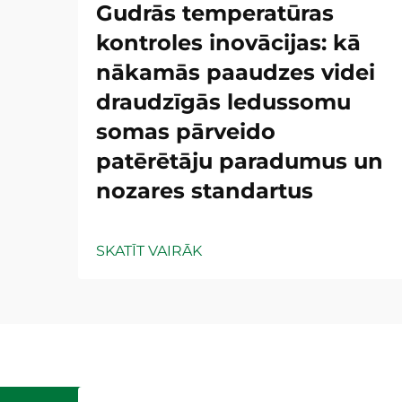
Gudrās temperatūras
kontroles inovācijas: kā
nākamās paaudzes videi
draudzīgās ledussomu
somas pārveido
patērētāju paradumus un
nozares standartus
SKATĪT VAIRĀK