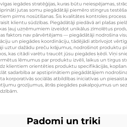
veidošanai,
dāvanu pasāku
evīgas iegādes stratēģijas, kuras būtu neiespējamas, strādā
apstiprināti jutas somu piegādātāji piemēro stingrus testēš
asākumiem un
rtiem pirms nosūtīšanas. Šis kvalitātes kontroles process
lāmaktivitātēm
raisīt klientu sūdzības. Piegādātāji piedāvā arī plašas piel
 kas ļauj uzņēmumiem izveidot unikālus zīmolētus produ
ības faktors nav pārvērtējams — piegādātāji nodrošina visu
iju un piegādes koordināciju, tādējādi atbrīvojot vēr
āji uztur dažādu preču krājumus, nodrošinot produktu p
mos, kas citādi varētu traucēt jūsu piegādes ķēdi. Viņi s
ētus lēmumus par produktu izvēli, laikus un tirgus strat
īdz klientiem orientēties produktu specifikācijās, kopšan
klāt sadarbība ar apstiprinātiem piegādātājiem nodrošina 
 korporatīvās sociālās atbildības iniciatīvas un piesaist
sūtījumu grozījumus, ātrās piegādes pakalpojumus un sez
adzībām.
Padomi un triki