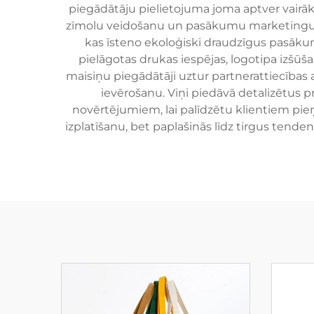
piegādātāju pielietojuma joma aptver vairāk
zīmolu veidošanu un pasākumu marketingu. 
kas īsteno ekoloģiski draudzīgus pasākum
pielāgotas drukas iespējas, logotipa izšūš
maisiņu piegādātāji uztur partnerattiecības a
ievērošanu. Viņi piedāvā detalizētus p
novērtējumiem, lai palīdzētu klientiem pi
izplatīšanu, bet paplašinās līdz tirgus tende