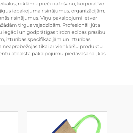
eikalus, reklāmu preču ražošanu, korporatīvo
gus iepakojuma risinājumus, organizācijām,
anās risinājumus. Viņu pakalpojumi ietver
ažādām tirgus vajadzībām. Profesionāli jūta
lu iegādi un godprātīgas tirdzniecības prasību
, izturības specifikācijām un izturības
 neaprobežojas tikai ar vienkāršu produktu
klientu atbalsta pakalpojumu piedāvāšanai, kas