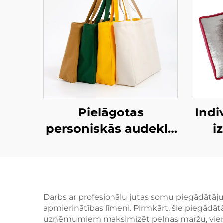
Pielāgotas
Indi
personiskās audekla
i
pārnēsājamās
maisiņas – uzlabojiet
pi
savu zīmolu ar
sal
pielāgotu preču
mai
Darbs ar profesionālu jutas somu piegādātāj
apmierinātības līmeni. Pirmkārt, šie piegādāt
izstrādājumiem
uz
uzņēmumiem maksimizēt peļņas maržu, vienla