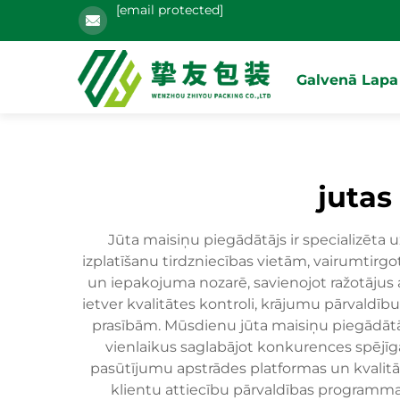
[email protected]
Galvenā Lapa
jutas
Jūta maisiņu piegādātājs ir specializēta
izplatīšanu tirdzniecības vietām, vairumtirgo
un iepakojuma nozarē, savienojot ražotājus a
ietver kvalitātes kontroli, krājumu pārvaldī
prasībām. Mūsdienu jūta maisiņu piegādātā
vienlaikus saglabājot konkurences spējīg
pasūtījumu apstrādes platformas un kvalitāte
klientu attiecību pārvaldības programmat