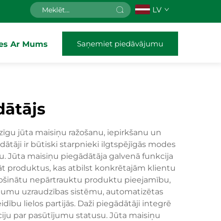
LV
Saņemiet piedāvājumu
ies Ar Mums
dātājs
zīgu jūta maisiņu ražošanu, iepirkšanu un
ātāji ir būtiski starpnieki ilgtspējīgās modes
bu. Jūta maisiņu piegādātāja galvenā funkcija
āt produktus, kas atbilst konkrētajām klientu
rošinātu nepārtrauktu produktu pieejamību,
rājumu uzraudzības sistēmu, automatizētas
ību lielos partijās. Daži piegādātāji integrē
ciju par pasūtījumu statusu. Jūta maisiņu