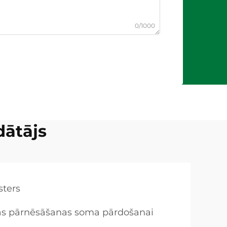
0/1000
dātājs
isters
as pārnēsāšanas soma pārdošanai