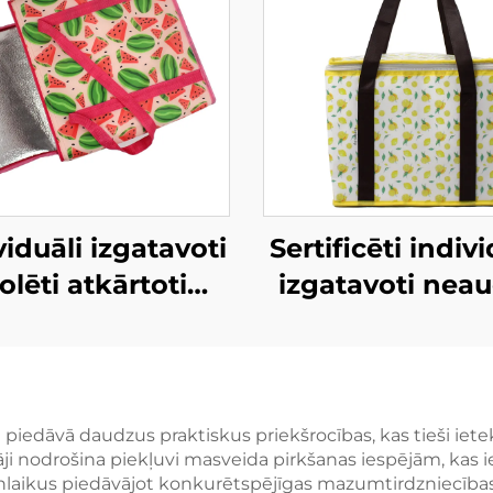
viduāli izgatavoti
Sertificēti indivi
zolēti atkārtoti
izgatavoti neau
izmantojami
izolēti leduss
rkumu maisiņi,
maisiņi – augs
okāms ledussomu
kvalitātes OEM
siņš pirkumiem
risinājumi
u piedāvā daudzus praktiskus priekšrocības, kas tieši 
āji nodrošina piekļuvi masveida pirkšanas iespējām, kas 
ņēmumu zīmola
korporatīvaji
ikus piedāvājot konkurētspējīgas mazumtirdzniecības 