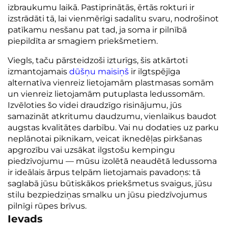
izbraukumu laikā. Pastiprinātās, ērtās rokturi ir
izstrādāti tā, lai vienmērīgi sadalītu svaru, nodrošinot
patīkamu nesšanu pat tad, ja soma ir pilnībā
piepildīta ar smagiem priekšmetiem.
Viegls, taču pārsteidzoši izturīgs, šis atkārtoti
izmantojamais
dūšņu maisiņš
ir ilgtspējīga
alternatīva vienreiz lietojamām plastmasas somām
un vienreiz lietojamām putuplasta ledussomām.
Izvēloties šo videi draudzīgo risinājumu, jūs
samazināt atkritumu daudzumu, vienlaikus baudot
augstas kvalitātes darbību. Vai nu dodaties uz parku
neplānotai piknikam, veicat iknedēļas pirkšanas
apgrozību vai uzsākat ilgstošu kempingu
piedzīvojumu — mūsu izolētā neaudētā ledussoma
ir ideālais ārpus telpām lietojamais pavadoņs: tā
saglabā jūsu būtiskākos priekšmetus svaigus, jūsu
stilu bezpiedziņas smalku un jūsu piedzīvojumus
pilnīgi rūpes brīvus.
Ievads