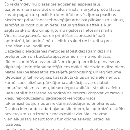
Šo reklāmdeviņu plašās pielāgošanas iespējas ļauj
uzņēmumiem izveidot unikālu, zīmola marķētu preču klāstu,
kas atspoguļo to specifisko identitāti un vēstījuma prasības.
Modernās printēšanas tehnoloģijas atbalsta pilnkrāsu dizainus,
sarežģītus logotipus un detalizētus grafiskus attēlus, kuri
saglabā skaidrību un spilgtumu ilgstošas lietošanas laikā.
Virsmas sagatavošanas un printēšanas procesi ir īpaši
optimizēti, lai nodrošinātu lielisku saķeri un izturību pret
izbalēšanu vai nodilumu.
Dažādas pielāgošanas metodes atbilst dažādām dizaina
preferencēm un budžeta apsvērumiem — no vienkrāsas
tīklenes printēšanas vienkāršiem logotipiem līdz pilnvirsmas
digitālajai printēšanai sarežģītiem mākslinieciskiem dizainiem.
Materiāla īpašības atbalsta reljefa (embossing) un iegriezuma
(debossing) tehnoloģijas, kas radīt taktilus zīmola elementus,
kamēr specializētas pārklājuma aplikācijas var uzlabot
konkrētas virsmas zonu, lai sasniegtu unikālus vizuālos efektus.
Krāsu atbilstības iespējas nodrošina precīzu korporatīvo zīmolu
krāsu reproducēšanu, saglabājot vienotību visos
reklāmizstrādājumos un reklāmizstrādājumu priekšmetos.
Dizaina komanda sadarbojas ar klientiem, lai optimizētu attēlu
novietojumu un izmērus maksimālai vizuālai ietekmei,
vienlaikus saglabājot somu funkcionālās ekspluatācijas
īpašības.
Iepakojuma pielāgošana paplašina zīmola veidošanas iespējas,