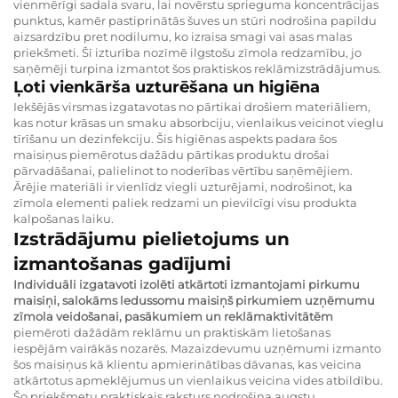
vienmērīgi sadala svaru, lai novērstu sprieguma koncentrācijas
punktus, kamēr pastiprinātās šuves un stūri nodrošina papildu
aizsardzību pret nodilumu, ko izraisa smagi vai asas malas
priekšmeti. Šī izturība nozīmē ilgstošu zīmola redzamību, jo
saņēmēji turpina izmantot šos praktiskos reklāmizstrādājumus.
Ļoti vienkārša uzturēšana un higiēna
Iekšējās virsmas izgatavotas no pārtikai drošiem materiāliem,
kas notur krāsas un smaku absorbciju, vienlaikus veicinot vieglu
tīrīšanu un dezinfekciju. Šis higiēnas aspekts padara šos
maisiņus piemērotus dažādu pārtikas produktu drošai
pārvadāšanai, palielinot to noderības vērtību saņēmējiem.
Ārējie materiāli ir vienlīdz viegli uzturējami, nodrošinot, ka
zīmola elementi paliek redzami un pievilcīgi visu produkta
kalpošanas laiku.
Izstrādājumu pielietojums un
izmantošanas gadījumi
Individuāli izgatavoti izolēti atkārtoti izmantojami pirkumu
maisiņi, salokāms ledussomu maisiņš pirkumiem uzņēmumu
zīmola veidošanai, pasākumiem un reklāmaktivitātēm
piemēroti dažādām reklāmu un praktiskām lietošanas
iespējām vairākās nozarēs. Mazaizdevumu uzņēmumi izmanto
šos maisiņus kā klientu apmierinātības dāvanas, kas veicina
atkārtotus apmeklējumus un vienlaikus veicina vides atbildību.
Šo priekšmetu praktiskais raksturs nodrošina augstu