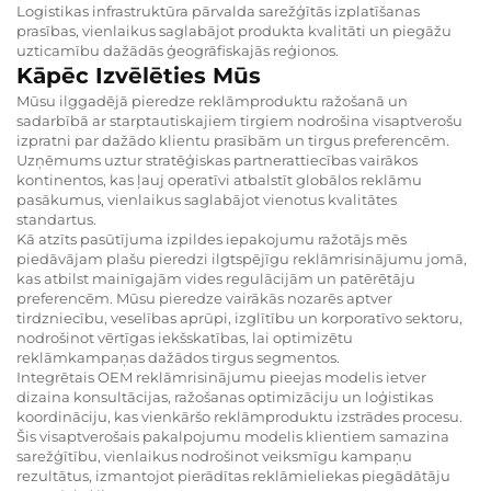
Logistikas infrastruktūra pārvalda sarežģītās izplatīšanas
prasības, vienlaikus saglabājot produkta kvalitāti un piegāžu
uzticamību dažādās ģeogrāfiskajās reģionos.
Kāpēc Izvēlēties Mūs
Mūsu ilggadējā pieredze reklāmproduktu ražošanā un
sadarbībā ar starptautiskajiem tirgiem nodrošina visaptverošu
izpratni par dažādo klientu prasībām un tirgus preferencēm.
Uzņēmums uztur stratēģiskas partnerattiecības vairākos
kontinentos, kas ļauj operatīvi atbalstīt globālos reklāmu
pasākumus, vienlaikus saglabājot vienotus kvalitātes
standartus.
Kā atzīts pasūtījuma izpildes iepakojumu ražotājs mēs
piedāvājam plašu pieredzi ilgtspējīgu reklāmrisinājumu jomā,
kas atbilst mainīgajām vides regulācijām un patērētāju
preferencēm. Mūsu pieredze vairākās nozarēs aptver
tirdzniecību, veselības aprūpi, izglītību un korporatīvo sektoru,
nodrošinot vērtīgas iekšskatības, lai optimizētu
reklāmkampaņas dažādos tirgus segmentos.
Integrētais OEM reklāmrisinājumu pieejas modelis ietver
dizaina konsultācijas, ražošanas optimizāciju un loģistikas
koordināciju, kas vienkāršo reklāmproduktu izstrādes procesu.
Šis visaptverošais pakalpojumu modelis klientiem samazina
sarežģītību, vienlaikus nodrošinot veiksmīgu kampaņu
rezultātus, izmantojot pierādītas reklāmieliekas piegādātāju