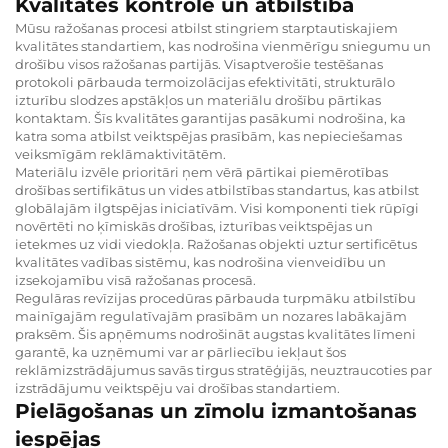
Kvalitātes kontrole un atbilstība
Mūsu ražošanas procesi atbilst stingriem starptautiskajiem
kvalitātes standartiem, kas nodrošina vienmērīgu sniegumu un
drošību visos ražošanas partijās. Visaptverošie testēšanas
protokoli pārbauda termoizolācijas efektivitāti, strukturālo
izturību slodzes apstākļos un materiālu drošību pārtikas
kontaktam. Šīs kvalitātes garantijas pasākumi nodrošina, ka
katra soma atbilst veiktspējas prasībām, kas nepieciešamas
veiksmīgām reklāmaktivitātēm.
Materiālu izvēle prioritāri ņem vērā pārtikai piemērotības
drošības sertifikātus un vides atbilstības standartus, kas atbilst
globālajām ilgtspējas iniciatīvām. Visi komponenti tiek rūpīgi
novērtēti no ķīmiskās drošības, izturības veiktspējas un
ietekmes uz vidi viedokļa. Ražošanas objekti uztur sertificētus
kvalitātes vadības sistēmu, kas nodrošina vienveidību un
izsekojamību visā ražošanas procesā.
Regulāras revīzijas procedūras pārbauda turpmāku atbilstību
mainīgajām regulatīvajām prasībām un nozares labākajām
praksēm. Šis apņēmums nodrošināt augstas kvalitātes līmeni
garantē, ka uzņēmumi var ar pārliecību iekļaut šos
reklāmizstrādājumus savās tirgus stratēģijās, neuztraucoties par
izstrādājumu veiktspēju vai drošības standartiem.
Pielāgošanas un zīmolu izmantošanas
iespējas