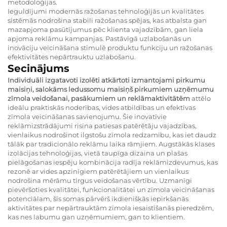
metodoloģijas.
Ieguldījumi modernās ražošanas tehnoloģijās un kvalitātes
sistēmās nodrošina stabili ražošanas spējas, kas atbalsta gan
mazapjoma pasūtījumus pēc klienta vajadzībām, gan liela
apjoma reklāmu kampanjas. Pastāvīgā uzlabošanās un
inovāciju veicināšana stimulē produktu funkciju un ražošanas
efektivitātes nepārtrauktu uzlabošanu.
Secinājums
Individuāli izgatavoti izolēti atkārtoti izmantojami pirkumu
maisiņi, salokāms ledussomu maisiņš pirkumiem uzņēmumu
zīmola veidošanai, pasākumiem un reklāmaktivitātēm
attēlo
ideālu praktiskās noderības, vides atbildības un efektīvas
zīmola veicināšanas savienojumu. Šie inovatīvie
reklāmizstrādājumi risina patiesas patērētāju vajadzības,
vienlaikus nodrošinot ilgstošu zīmola redzamību, kas iet daudz
tālāk par tradicionālo reklāmu laika rāmjiem. Augstākās klases
izolācijas tehnoloģijas, vietā taupīga dizaina un plašas
pielāgošanas iespēju kombinācija radīja reklāmizdevumus, kas
rezonē ar vides apzinīgiem patērētājiem un vienlaikus
nodrošina mērāmu tirgus veidošanas vērtību. Uzmanīgi
pievēršoties kvalitātei, funkcionalitātei un zīmola veicināšanas
potenciālam, šīs somas pārvērš ikdienišķās iepirkšanās
aktivitātes par nepārtrauktām zīmola iesaistīšanās pieredzēm,
kas nes labumu gan uzņēmumiem, gan to klientiem.