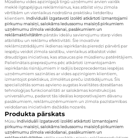
Mūsdienu vides apzinīgajā tirgū uzņēmumi arvien vairāk
meklē ilgtspējīgus reklāmrisinus, kas atbilst viņu zīmola
vērtībām un vienlaikus nodrošina praktisku lietderību
klientiem.
Individuāli izgatavoti izolēti atkārtoti izmantojami
pirkumu maisiņi, salokāms ledussomu maisiņš pirkumiem
uzņēmumu zīmola veidošanai, pasākumiem un
reklāmaktivitātēm
pārstāv ideālu savienojumu starp vides
atbildību un reklāmu efektivitāti. Šie inovatīvie
reklāmizstrādājumi ikdienas iepirkšanās pieredzi pārvērš par
iespēju veidot zīmola saistību, vienlaikus atbalstot videi
draudzīgas iniciatīvas, kas atsaucas pie mūsdienu patērētājiem.
Palielinātais pieprasījums pēc atkārtoti izmantojamām
iepirkšanās risinājumiem ir radījis bezprecedentas iespējas
uzņēmumiem sazināties ar vides apzinīgiem klientiem,
izmantojot praktiskus, zīmolētus preču izstrādājumus. Šīs
specializētās somas apvieno augstas kvalitātes dzesēšanas
tehnoloģijas funkcionalitāti ar salokāmas konstrukcijas
universālumu, padarot tās ideālas korporatīvajiem dāvanu
pasākumiem, reklāmuzņēmumiem un zīmola pazīstamības
veidošanas iniciatīvām dažādās nozarēs.
Produkta pārskats
Mūsu
Individuāli izgatavoti izolēti atkārtoti izmantojami
pirkumu maisiņi, salokāms ledussomu maisiņš pirkumiem
uzņēmumu zīmola veidošanai, pasākumiem un
reklāmaktivitātēm
attēlo sarežģītu pieeju reklāmproduktiem,