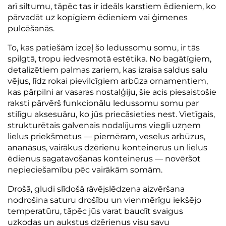
arī siltumu, tāpēc tas ir ideāls karstiem ēdieniem, ko
pārvadāt uz kopīgiem ēdieniem vai ģimenes
pulcēšanās.
To, kas patiešām izceļ šo ledussomu somu, ir tās
spilgtā, tropu iedvesmotā estētika. No bagātīgiem,
detalizētiem palmas zariem, kas izraisa saldus salu
vējus, līdz rokai pievilcīgiem arbūza ornamentiem,
kas pārpilni ar vasaras nostalģiju, šie acis piesaistošie
raksti pārvērš funkcionālu ledussomu somu par
stilīgu aksesuāru, ko jūs priecāsieties nest. Vietīgais,
strukturētais galvenais nodalījums viegli uzņem
lielus priekšmetus — piemēram, veselus arbūzus,
ananāsus, vairākus dzērienu konteinerus un lielus
ēdienus sagatavošanas konteinerus — novēršot
nepieciešamību pēc vairākām somām.
Drošā, gludi slīdošā rāvējslēdzena aizvēršana
nodrošina saturu drošību un vienmērīgu iekšējo
temperatūru, tāpēc jūs varat baudīt svaigus
uzkodas un aukstus dzērienus visu savu