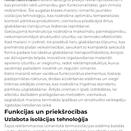
kas prioritāri vērš uzmanību gan funkcionalitātei, gan zīmola
redzamībai. Šie augstas klases maisiņi izmanto jaunāko
izolācijas tehnoloģiju, kas nodrošina optimālu temperatūras
kontroli pārtikas produktiem, vienlaikus piedāvājot ērtus
glabāšanas risinājumus ikdienas iepirkšanai.
Sakļaujamā konstrukcija nodrošina maksimālu pārnēsājamību,
nekompromitējot strukturālo izturību vai termisko efektivitāti.
Kad maisiņi ir izvērsti, tie piedāvā lielu glabāšanas tilpumu, kas
piemērots plašai veikalniecībai, savukārt to kompaktā sakļautā
forma padara tos ideālus glabāšanai transportlīdzekļos, birojos
vai dzīvojamās telpās. Inovatīvie izgatavošanas materiāli
apvieno izturību ar vieglumu, radot reklāmproduktus, kurus
saņēmēji patiešām novērtē un regulāri izmanto.
Katrs maisiņš ietver vairākus funkcionālus elementus, tostarp
pastiprinātas rokturus, drošas aizvēršanas sistēmas un viegli
tīrāmas iekšējās virsmas, kas nodrošina higiēnas standartu
pārtikas uzglabāšanai. Ārējās virsmas ir īpaši izstrādātas, lai
atbilstu dažādām pielāgošanas metodēm, vienlaikus
saglabājot maisiņa termiskās īpašības un strukturālo veiktspēju
ilgstošas lietošanas laikā.
Funkcijas un priekšrocības
Uzlabota isolācijas tehnoloģija
Šajos reklāmmaiņos izmantotā termoizolācijas sistēma balstās
uz daudzslāņu konstrukcijas tehnoloģijām, kas efektīvi regulē