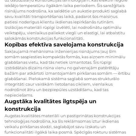
iekšējo temperatūru ilgākām laika periodiem. Šis sarežģītais
risinājums nodrošina, ka saldētie un aukstie produkti saglabā
savu kvalitāti transportēšanas laikā, padarot šos maisiņus
patiesi noderīgus klientu ikdienas iepirkšanās rutīnām.
Izolācijas materiāli rūpīgi izvēlēti, lai nodrošinātu optimālu
veiktspēju, vienlaikus paliekot viegli un elastīgi, lai atbalstītu
salokāmās konstrukcijas funkcionalitāti.
Kopības efektīva savelojama konstrukcija
Sakļaujamā mehānisma inženierijas risinājums ļauj šīm
somām saspiesties kompaktās formās, kas aizņem minimālu
glabāšanas vietu, kad tās netiek izmantotas. Šis rūpīgi
izstrādātais dizains risina vienu no galvenajām patērētāju
bažām par atkārtoti izmantojamām pirkšanas somām — ērtību
glabāšanai. Pielokamā sistēma saglabā somas strukturālo
integritāti caur vairākām lietošanas cikliem, vienlaikus
nodrošinot ātru un bezpiepūles uzstādīšanu, kad tas
nepieciešams.
Augstāka kvalitātes ilgtspēja un
konstrukcija
Augstas kvalitātes materiāli un pastiprinātas konstrukcijas
tehnoloģijas nodrošina, ka šīs reklāmsomas iztur ikdienas
veikalu pirkšanas slodzi, saglabājot savu izskatu un
funkcionalitāti ilgākā laika posmā. Spēcīgās rokturu sistēmas