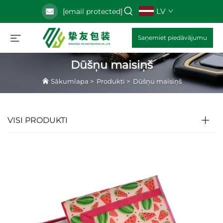
LV
[email protected]
Saņemiet piedāvājumu
Dūšņu maisiņš
Sākumlapa
>
Produkti
>
Dūšņu maisiņš
VISI PRODUKTI