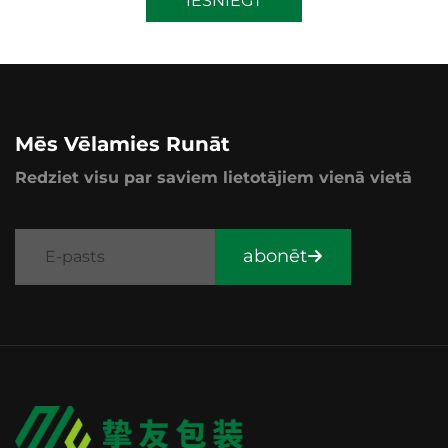
IESNIEGT
Mēs Vēlamies Runāt
Redziet visu par saviem lietotājiem vienā vietā
abonēt