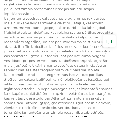
saglabāšanās līmeni un biežu izmantošanu, maksimāli
palielinot zīmola redzamības iespējas sabiedriskajās
iepirkšanās vidēs.
Uzņēmumu veselības uzlabošanas programmas iekļauj šos
maisiņus kā veselīgas dzīvesveida stimulētājus, kas atbilst
uzņēmuma vērtībām ilgtspējībai un darbinieku labklājībai.
Maisiņi atbalsta iniciatīvas, kas veicina svaigu pārtikas produktu
iegādi un ēdienu sagatavošanu, vienlaikus kalpojot par
redzamiem atgādinājumiem par uzņēmuma saistību ar vides
aizsardzību. Tirdzniecības izstādes un nozares konferencēs šos
priekšmetus izmanto kā atmiņai paliekamus līdzdalības soļus,
kas nodrošina ilgstošu lietderību pat pēc notikuma beigām.
Veselības aprūpes un veselības uzlabošanas organizācijas šos
maisiņus īpaši efektīvi izmanto veselīgas uztura iniciatīvu un
sabiedrības iesaistes programmām veicināšanai. Izolētā
funkcionalitāte atbalsta programmas, kas veltītas pārtikas
drošībai un uztura izglītībai, kamēr pielāgošanas iespējas ļauj
iekļaut veselībai veltītu informāciju un zīmola elementus.
Izglītības iestādes un nepeļņas organizācijas izmanto šīs somas
fondkopšanas aktivitātēm un apziņas veidošanas kampanjām,
kas veltītas vides atbildībai. Atkārtoti izmantojamā rakstura
somas ideāli atbilst ilgtspējīgas attīstības izglītības iniciatīvām,
vienlaikus nodrošinot praktisku vērtību, kas veicina to
turpmāku izmantošanu un zīmola redzamību sabiedrībās.