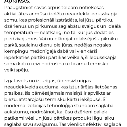
Apraksts:
Paaugstiniet savas ārpus telpām notiekošās
aktivitātes ar mūsu izolēto neaudekla ledusskapja
somu, kas profesionāli izstrādāta, lai jūsu pārtiku,
dzērienus un pirkumus saglabātu svaigus un ideālā
temperatūrā — neatkarīgi no tā, kur jūs dodaties
piedzīvojumos. Vai nu plānojat relaksējošu pikniku
parkā, saulainu dienu pie jūras, nedēļas nogales
kempingu mežonīgajā dabā vai vienkārši
iepērkaties pārtiku pārtikas veikalā, šī ledusskapja
soma katru reizi nodrošina uzticamu termisko
veiktspēju.
Izgatavots no izturīgas, ūdensizturīgas
neaudeklveida auduma, kas iztur ārējas lietošanas
prasības, šis pārnēsājamais maisiņš ir apvilkts ar
biezu, atstarojošu termisku kārtu iekšpusē. Šī
modernā izolācijas tehnoloģija stundām saglabā
aukstumu, nodrošinot, ka jūsu dzērieni paliek
patīkami vēsi un jūsu pārtikas produkti ilgu laiku
saglabā savu svaigumu. Tas vienlīdz efektīvi saglabā