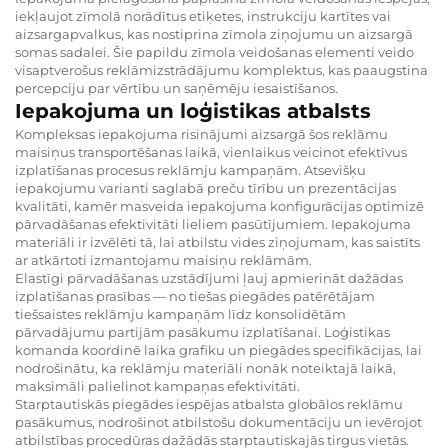
iekļaujot zīmolā norādītus etiķetes, instrukciju kartītes vai
aizsargapvalkus, kas nostiprina zīmola ziņojumu un aizsargā
somas sadalei. Šie papildu zīmola veidošanas elementi veido
visaptverošus reklāmizstrādājumu komplektus, kas paaugstina
percepciju par vērtību un saņēmēju iesaistīšanos.
Iepakojuma un loģistikas atbalsts
Kompleksas iepakojuma risinājumi aizsargā šos reklāmu
maisiņus transportēšanas laikā, vienlaikus veicinot efektīvus
izplatīšanas procesus reklāmju kampaņām. Atsevišķu
iepakojumu varianti saglabā preču tīrību un prezentācijas
kvalitāti, kamēr masveida iepakojuma konfigurācijas optimizē
pārvadāšanas efektivitāti lieliem pasūtījumiem. Iepakojuma
materiāli ir izvēlēti tā, lai atbilstu vides ziņojumam, kas saistīts
ar atkārtoti izmantojamu maisiņu reklāmām.
Elastīgi pārvadāšanas uzstādījumi ļauj apmierināt dažādas
izplatīšanas prasības — no tiešas piegādes patērētājam
tiešsaistes reklāmju kampaņām līdz konsolidētām
pārvadājumu partijām pasākumu izplatīšanai. Loģistikas
komanda koordinē laika grafiku un piegādes specifikācijas, lai
nodrošinātu, ka reklāmju materiāli nonāk noteiktajā laikā,
maksimāli palielinot kampaņas efektivitāti.
Starptautiskās piegādes iespējas atbalsta globālos reklāmu
pasākumus, nodrošinot atbilstošu dokumentāciju un ievērojot
atbilstības procedūras dažādās starptautiskajās tirgus vietās.