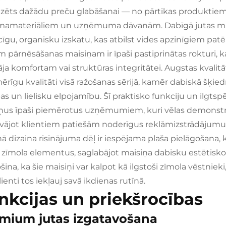
zēts dažādu preču glabāšanai — no pārtikas produktiem
mamateriāliem un uzņēmuma dāvanām. Dabīgā jutas materi
lcīgu, organisku izskatu, kas atbilst vides apzinīgiem patē
 pārnēsāšanas maisiņam ir īpaši pastiprinātas rokturi, kas 
tāja komfortam vai struktūras integritātei. Augstas kvali
ērīgu kvalitāti visā ražošanas sērijā, kamēr dabiskā šķie
bas un lielisku elpojamību. Šī praktisko funkciju un ilgts
ņus īpaši piemērotus uzņēmumiem, kuri vēlas demonstrēt
vājot klientiem patiešām noderīgus reklāmizstrādājumu
ā dizaina risinājuma dēļ ir iespējama plaša pielāgošana
 zīmola elementus, saglabājot maisiņa dabisku estētisko 
šina, ka šie maisiņi var kalpot kā ilgstoši zīmola vēstniek
ienti tos iekļauj savā ikdienas rutīnā.
nkcijas un priekšrocības
mium jutas izgatavošana