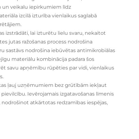
 un veikalu iepirkumiem līdz
āla izcilā izturība vienlaikus saglabā
rētājiem.
izstrādāti, lai izturētu lielu svaru, nekaitot
tātes jutas ražošanas process nodrošina
dru sastāvs nodrošina iebūvētas antimikrobiālas
pējīgu materiālu kombinācija padara šos
 savu apņēmību rūpēties par vidi, vienlaikus
s.
, kas ļauj uzņēmumiem bez grūtībām iekļaut
pievilcību. Ievērojamais izgatavošanas līmenis
i, nodrošinot atkārtotas redzamības iespējas,