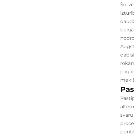
Šo iz
iztur
daudz
beigā
nodro
Augst
dabis
rokām
pagar
meklē
Pas
Pasti
altern
svaru
proce
punkt