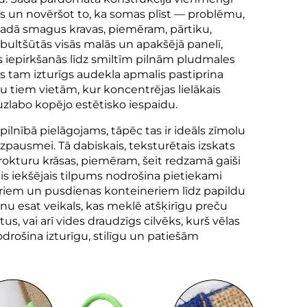
ās un novēršot to, ka somas plīst — problēmu,
rvadā smagus kravas, piemēram, pārtiku,
bultšūtās visās malās un apakšējā panelī,
s iepirkšanās līdz smiltīm pilnām pludmales
 tam izturīgs audekla apmalis pastiprina
u tiem vietām, kur koncentrējas lielākais
uzlabo kopējo estētisko iespaidu.
ī pilnībā pielāgojams, tāpēc tas ir ideāls zīmolu
usmei. Tā dabiskais, teksturētais izskats
 rokturu krāsas, piemēram, šeit redzamā gaiši
is iekšējais tilpums nodrošina pietiekami
riem un pusdienas konteineriem līdz papildu
u esat veikals, kas meklē atšķirīgu preču
 vai arī vides draudzīgs cilvēks, kurš vēlas
drošina izturīgu, stilīgu un patiešām