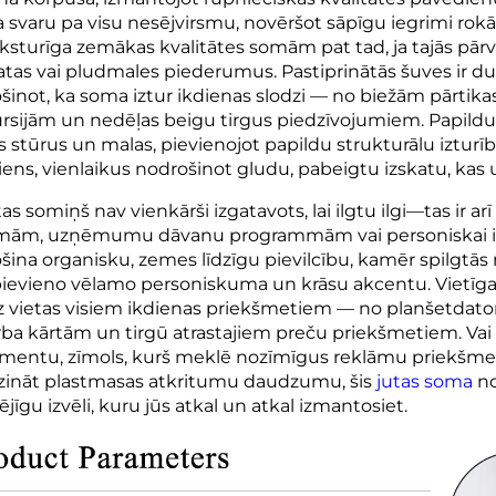
a svaru pa visu nesējvirsmu, novēršot sāpīgu iegrimi rok
aksturīga zemākas kvalitātes somām pat tad, ja tajās pā
tas vai pludmales piederumus. Pastiprinātās šuves ir du
šinot, ka soma iztur ikdienas slodzi — no biežām pārtika
rsijām un nedēļas beigu tirgus piedzīvojumiem. Papildus
 stūrus un malas, pievienojot papildu strukturālu izturīb
iens, vienlaikus nodrošinot gludu, pabeigtu izskatu, kas 
tas somiņš nav vienkārši izgatavots, lai ilgtu ilgi—tas ir ar
mām, uzņēmumu dāvanu programmām vai personiskai izpa
šina organisku, zemes līdzīgu pievilcību, kamēr spilgtās
 pievieno vēlamo personiskuma un krāsu akcentu. Vietīga
 vietas visiem ikdienas priekšmetiem — no planšetdato
ba kārtām un tirgū atrastajiem preču priekšmetiem. Vai n
imentu, zīmols, kurš meklē nozīmīgus reklāmu priekšmetus,
ināt plastmasas atkritumu daudzumu, šis
jutas soma
no
ējīgu izvēli, kuru jūs atkal un atkal izmantosiet.