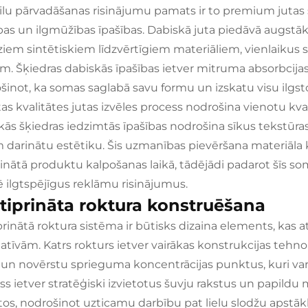
cilu pārvadāšanas risinājumu pamats ir to premium jutas 
ības un ilgmūžības īpašības. Dabiskā juta piedāvā augstāk
iem sintētiskiem līdzvērtīgiem materiāliem, vienlaikus s
m. Šķiedras dabiskās īpašības ietver mitruma absorbcijas p
šinot, ka somas saglabā savu formu un izskatu visu ilgsto
as kvalitātes jutas izvēles process nodrošina vienotu kval
kās šķiedras iedzimtās īpašības nodrošina sīkus tekstū
 darinātu estētiku. Šis uzmanības pievēršana materiāla kv
inātā produktu kalpošanas laikā, tādējādi padarot šīs so
 ilgtspējīgus reklāmu risinājumus.
tiprināta roktura konstruēšana
prinātā roktura sistēma ir būtisks dizaina elements, kas
atīvām. Katrs rokturs ietver vairākas konstrukcijas tehnol
 un novērstu sprieguma koncentrācijas punktus, kuri varēt
ss ietver stratēģiski izvietotus šuvju rakstus un papild
os, nodrošinot uzticamu darbību pat lielu slodžu apstākļ