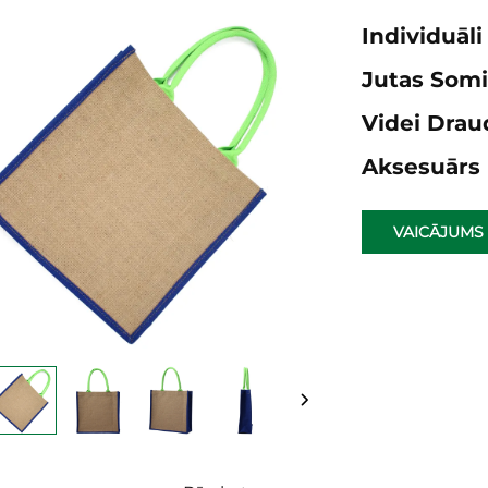
Individuāli
Jutas Somi
Videi Drau
Aksesuārs
VAICĀJUMS