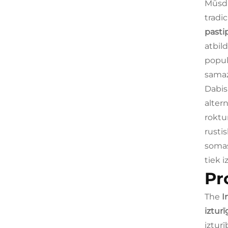
Mūsdi
tradi
pasti
atbil
popul
samaz
Dabis
alter
roktu
rusti
somas
tiek 
Pr
The
I
iztur
iztur