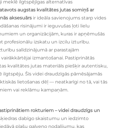
 meklē ilgtspējīgas alternatīvas
gatavots augstas kvalitātes jutas somiņš ar
šanās aksesuārs
ir ideāla savienojums starp vides
šanas risinājumi ir ieguvušas ļoti lielu
mumiem un organizācijām, kuras ir apņēmušās
 profesionālu izskatu un izcilu izturību.
zturību salīdzinājumā ar parastajām
 vairākkārtējai izmantošanai. Pastiprinātās
s kvalitātes jutas materiāls piešķir autentisku,
ē ilgtspēju. Šīs videi draudzīgās pārnēsājamās
tiskās lietošanas dēļ — neatkarīgi no tā, vai tās
kumiem vai reklāmu kampaņām.
pastiprinātiem rokturiem – videi draudzīgs un
s šķiedras dabīgo skaistumu un iedzimto
 piedāvā plašu galveno nodalījumu, kas