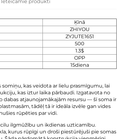
Ieteicamie produkti
Ķīnā
ZHIYOU
ZYJUTE1651
500
1.3$
OPP
15diena
 somiņu, kas veidota ar lielu prasmīgumu, lai
kciju, kas iztur laika pārbaudi. Izgatavota no
no dabas atjaunojamākajām resursu — šī soma ir
plastmasām, tādēļ tā ir ideāla izvēle gan vides
šies rūpēties par vidi.
 izcilu ilgmūžību un ikdienas uzticamību.
la, kurus rūpīgi un droši piestūrējuši pie somas
nu. Šāda pārdomātā konstrukcija vienmērīgi