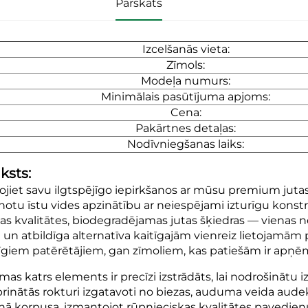
Pārskats
Izcelšanās vieta:
Zīmols:
Modeļa numurs:
Minimālais pasūtījuma apjoms:
Cena:
Pakārtnes detaļas:
Nodīvniegšanas laiks:
ksts:
ojiet savu ilgtspējīgo iepirkšanos ar mūsu premium jutas
notu īstu vides apzinātību ar neiespējami izturīgu konstru
as kvalitātes, biodegradējamas jutas šķiedras — vienas 
a un atbildīga alternatīva kaitīgajām vienreiz lietojamām 
īgiem patērētājiem, gan zīmoliem, kas patiešām ir apņēmu
omas katrs elements ir precīzi izstrādāts, lai nodrošinātu
prinātās rokturi izgatavoti no biezas, auduma veida audek
nā korpusa, izmantojot rūpnieciskas kvalitātes pavedie