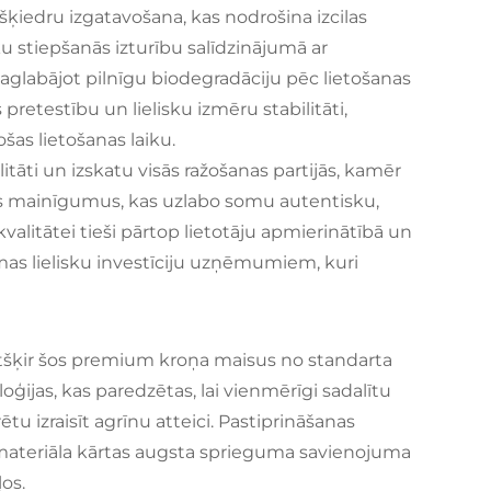
šķiedru izgatavošana, kas nodrošina izcilas
u stiepšanās izturību salīdzinājumā ar
aglabājot pilnīgu biodegradāciju pēc lietošanas
retestību un lielisku izmēru stabilitāti,
šas lietošanas laiku.
itāti un izskatu visās ražošanas partijās, kamēr
ras mainīgumus, kas uzlabo somu autentisku,
alitātei tieši pārtop lietotāju apmierinātībā un
mas lielisku investīciju uzņēmumiem, kuri
 atšķir šos premium kroņa maisus no standarta
oģijas, kas paredzētas, lai vienmērīgi sadalītu
u izraisīt agrīnu atteici. Pastiprināšanas
u materiāla kārtas augsta sprieguma savienojuma
os.