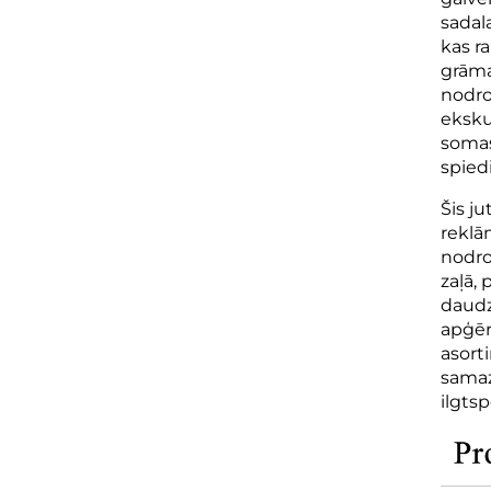
sadal
kas r
grāma
nodro
eksku
somas
spied
Šis ju
reklā
nodro
zaļā,
daudz
apģēr
asort
samaz
ilgtsp