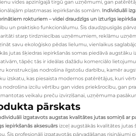
enu vides apzinīgajā tirgū gan uzņēmumi, gan patērētāji
cionālajām plastmasas iepirkšanās somām.
Individuāli iz
prinātiem rokturiem – videi draudzīgs un izturīgs iepirk
dību un praktisko funkcionālumu. Šīs daudzpusīgās pārvadā
aritāti starp tirdzniecības uzņēmumiem, reklāmu uzņē
ināt savu ekoloģisko pēdas lielumu, vienlaikus saglabājot
kās jutas šķiedras iepirkšanās somas piedāvā augstāku i
natīvām, tāpēc tās ir ideālas dažādu komerciālo lietojumu
ru konstrukcijas nodrošina ilgstošu darbību, kamēr augsta
sku izskatu, kas piesaista modernos patērētājus, kuri vērt
 nodrošina izcilu vērtību gan vides priekšrocību, gan prak
izmantotas veikalu preču izvirzīšanai, uzņēmuma pasā
odukta pārskats
ndividuāli izgatavots augstas kvalitātes jutas somiņš ar 
īgs iepirkšanās aksesuārs
izceļ augstākās kvalitātes juta
ību. Šīs profesionāli izgatavotās pārvadāšanas risinājumi