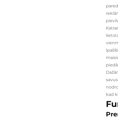
pared
reklā
pievi
Katram
lieto
vienm
īpašī
maisi
piedā
Dažān
savus
nodro
kad kl
Fu
Pre