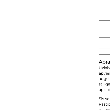
Apra
Uzlab
apvie
augst
stilīg
apzin
Šīs s
Pasti
galve