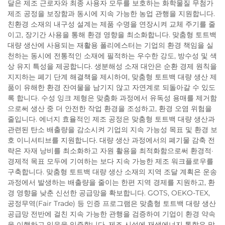
달은 제조 근로자와 최종 사용자 모두를 보호하는 화학물질 무첨가
제조 공정을 보장함과 동시에 지속 가능한 농업 관행을 지원합니다.
친환경 소재의 내구성 설계는 제품 수명을 연장시켜 교체 주기를 줄
이고, 장기간 사용을 통해 환경 영향을 최소화합니다. 맞춤형 토트백
대량 생산에 사용되는 재활용 폴리에스터는 기업의 환경 책임을 실
천하는 동시에 전통적인 소재에 필적하는 우수한 강도, 방수성 및 색
상 유지 특성을 제공합니다. 생분해성 소재 대안은 순환 경제 원칙을
지지하는 폐기 단계 해결책을 제시하여, 맞춤형 토트백 대량 생산 제
품이 유해한 환경 잔여물을 남기지 않고 자연계로 되돌아갈 수 있도
록 합니다. 수성 잉크 제형은 맞춤화 과정에서 유독성 용매를 제거함
으로써 생산 중 더 안전한 작업 환경을 조성하고, 환경 오염 위험을
줄입니다. 에너지 효율적인 제조 공정은 맞춤형 토트백 대량 생산과
관련된 탄소 배출량을 감소시켜 기업의 지속 가능성 목표 및 환경 보
호 이니셔티브를 지원합니다. 대량 생산 과정에서의 폐기물 감축 전
략은 자재 낭비를 최소화하고 자원 활용을 최적화함으로써 환경적·
경제적 목표 모두에 기여하는 보다 지속 가능한 제조 워크플로우를
구축합니다. 맞춤형 토트백 대량 생산 소재의 지역 조달 계획은 운송
과정에서 발생하는 배출량을 줄이는 한편 지역 경제를 지원하고, 환
경 영향을 낮춘 신선한 공급망을 확보합니다. GOTS, OEKO-TEX,
공정무역(Fair Trade) 등 인증 프로그램은 맞춤형 토트백 대량 생산
공급망 전반에 걸친 지속 가능한 관행을 검증하여 기업이 환경 약속
을 이행하고 있음을 입증합니다. 제조 시설에 재생에너지 통합은 맞