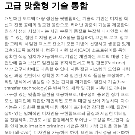
고급 맞춤형 기술 통합
개인화된 토트백 대량 생산을 뒷받침하는 기술적 기반은 디지털 혁
신과 전통 공예의 정교한 융합으로, 뛰어난 맞춤화 기능을 제공한다.
최신식 생산 시설에서는 사진 수준의 품질로 복잡한 디자인을 재현
할 수 있는 첨단 디지털 인쇄 시스템을 활용하여, 브랜드 로고, 정교
한 그래픽, 세밀한 텍스트 요소가 모든 가방에 선명하고 생동감 있게
표현되도록 보장한다. 컴퓨터 지원 설계(CAD) 소프트웨어를 통해
정확한 색상 일치가 가능하므로, 기업은 개인화된 토트백 대량 주문
전반에 걸쳐 브랜드 일관성을 유지하면서도 특정 팬톤(Pantone)
색상 요구사항에도 대응할 수 있다. 자동 절단 시스템의 도입은 대량
생산 과정 전반에서 정확한 치수와 일관된 제작 품질을 보장하여, 수
작업 방식에서 발생할 수 있는 편차를 제거한다. 열전사 기술(heat
transfer technology)은 반복적인 세탁 및 강한 사용에도 견디는
내구성 있는 맞춤화 옵션을 제공하므로, 내구성이 중요한 장기 프로
모션 캠페인에 적합한 개인화된 토트백 대량 생산이 가능하다. 자수
기능은 개인화된 토트백 대량 생산에 프리미엄 감각을 더해, 질감이
살아 있는 입체적인 디자인을 구현함으로써 품질과 세심한 디테일
을 전달하며, 고빈도 사용 환경에서도 뛰어난 내구성을 확보한다. 승
화 인쇄(sublimation printing) 기법은 전체 가방 표면을 덮는 ‘올
오버(all-over)’ 디자인을 가능하게 하여, 브랜드 가시성을 극대화하