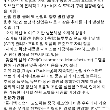
4. 디자인 미학(소비자의 58%가 중요한 고려 요소로 인식)
5. 브랜드의 윤리적 가치(소비자의 52%가 구매 결정에 영향
을 미침)
산업 전망: 쿨러 백 산업의 향후 발전 방향
향후 3년간 보냉백 산업은 다음과 같은 추세를 따라 발전할
것입니다.
· 소재 혁신: 바이오 기반 생분해성 소재의 상용화
· 스마트 사물인터넷(IoT) 통합: 블루투스 온도 제어 및 앱
(APP) 관리가 프리미엄 제품의 표준으로 자리 잡음
· 서비스 확장: 제품을 서비스로 제공하는(PaaS) 모델이 기
존 판매 방식을 전환시키고 있음
· 맞춤화 심화: C2M(Customer-to-Manufacturer) 모델을
통해 개인화된 맞춤 제작 비용을 40% 절감
지유 패킹(Zhiyou Packing)의 지속적인 산업 4.0 스마트
팩토리 이니셔티브는 AI 기반 품질 관리 시스템, 블록체인
추적성 플랫폼, 유연한 생산 라인을 통합하여 개별 제품 맞
춤화와 대량 생산의 효율적 조합을 실현함으로써, 업계에 재
현 가능한 디지털 전환 모델을 제공할 예정입니다.
전문가 관점
"쿨러백 산업의 고도화는 중국 제조업이 비용 우위에서 기술
및 표준 우위로 전환하는 전형적인 경로를 반영합니다."라고