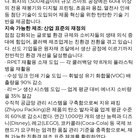
다. 회사의 1,500제곱미터 규모 스마트 공장에는 60대 이상
의 전용 재봉기와 디지털 프린팅, 초음파 용접, 열전사 인쇄
등 첨단 기술이 도입되어 제품 혁신을 위한 탄탄한 기술 기
반을 제공합니다.
지속 가능한 제조: 산업 표준의 재정의
점점 강화되는 글로벌 환경 규제와 소비자들의 생태 의식 증
대에 힘입어, 쿨러백 제조업계는 친환경 전환을 겪고 있습니
다. 선도 기업들은 원자재 조달에서 생산 공정에 이르기까지
전반적인 환경 개선을 달성했습니다:
· RPET 재활용 소재 도입 — 각 쿨러백당 약 8개의 플라스틱
병을 재활용
· 수성 잉크 인쇄 기술 도입 — 휘발성 유기 화합물(VOC) 배
출량을 90% 감소
· 리ーン 생산 시스템 도입 — 업계 평균 대비 에너지 소비량
을 35% 절감
수직적 공급망 관리 시스템을 구축함으로써 지유 패킹
(Zhiyou Packing)은 제품의 탄소 발자국을 업계 평균 수준
의 60%로 감소시켰다. 연간 1,000만 개의 생산 능력과 디즈
니(Disney), 레고(LEGO), 코카콜라(Coca-Cola) 등 국제 브
랜드가 요구하는 엄격한 품질 관리 기준을 충족함으로써, 재
현 가능한 친환경 제조 표준 체계를 확립하였다.