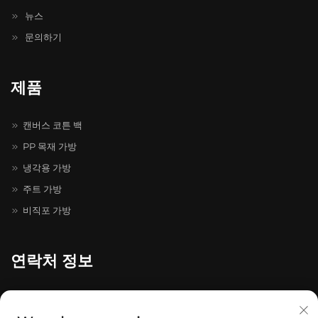
뉴스
문의하기
제품
캔버스 코튼 백
PP 목재 가방
냉각용 가방
주트 가방
비직포 가방
연락처 정보
온저우시 룽강구 채홍대도로 511-731번지, 채홍 지혜 선구원 20-4-
402호