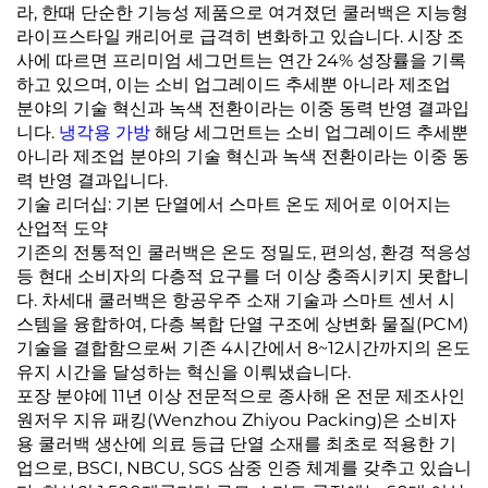
라, 한때 단순한 기능성 제품으로 여겨졌던 쿨러백은 지능형
라이프스타일 캐리어로 급격히 변화하고 있습니다. 시장 조
사에 따르면 프리미엄 세그먼트는 연간 24% 성장률을 기록
하고 있으며, 이는 소비 업그레이드 추세뿐 아니라 제조업
분야의 기술 혁신과 녹색 전환이라는 이중 동력 반영 결과입
니다.
냉각용 가방
해당 세그먼트는 소비 업그레이드 추세뿐
아니라 제조업 분야의 기술 혁신과 녹색 전환이라는 이중 동
력 반영 결과입니다.
기술 리더십: 기본 단열에서 스마트 온도 제어로 이어지는
산업적 도약
기존의 전통적인 쿨러백은 온도 정밀도, 편의성, 환경 적응성
등 현대 소비자의 다층적 요구를 더 이상 충족시키지 못합니
다. 차세대 쿨러백은 항공우주 소재 기술과 스마트 센서 시
스템을 융합하여, 다층 복합 단열 구조에 상변화 물질(PCM)
기술을 결합함으로써 기존 4시간에서 8~12시간까지의 온도
유지 시간을 달성하는 혁신을 이뤄냈습니다.
포장 분야에 11년 이상 전문적으로 종사해 온 전문 제조사인
원저우 지유 패킹(Wenzhou Zhiyou Packing)은 소비자
용 쿨러백 생산에 의료 등급 단열 소재를 최초로 적용한 기
업으로, BSCI, NBCU, SGS 삼중 인증 체계를 갖추고 있습니