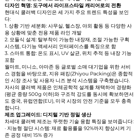
디자인 혁명: 도구에서 라이프스타일 캐리어로의 전환
현대식 쿨러백 디자인은 세 가지 주요 트렌드 특성을 보인
다:
1. 상황 기반 세분화: 사무실, 헬스장, 야외 활동 등 다양한 사
용 상황에 맞춘 전용 제품 라인 개발
2. 모듈식 설계: 탈부착이 가능한 내장재, 조절 가능한 구획
시스템, 다기능 액세서리 인터페이스를 특징으로 함
3. 스마트 통합: 온도 표시, UV 살균, 위치 추적 등 내장 기능
포함
월마트, 미니소, 아마존 등 글로벌 소매 대기업을 위한 서비
스 경험을 바탕으로, 지유 패킹(Zhiyou Packing)은 종합적
인 시장 조사 및 사용자 니즈 분석 시스템을 구축했습니다.
자사의 쿨러백 제품은 인체공학적 설계를 채택하여 경량화
(평균 중량 500g 이하)와 구조적 강도를 동시에 확보하면서
도 중국, 유럽연합(EU), 미국 시장의 안전 기준을 모두 충족
합니다.
제조 업그레이드: 디지털 기반 정밀 생산
차세대 쿨러백 제조는 뚜렷한 기술 융합 특징을 보여줍니다:
· 지능형 절단 시스템: 재료 활용률을 92%까지 향상시켜 기
존 공정 대비 15% 증가