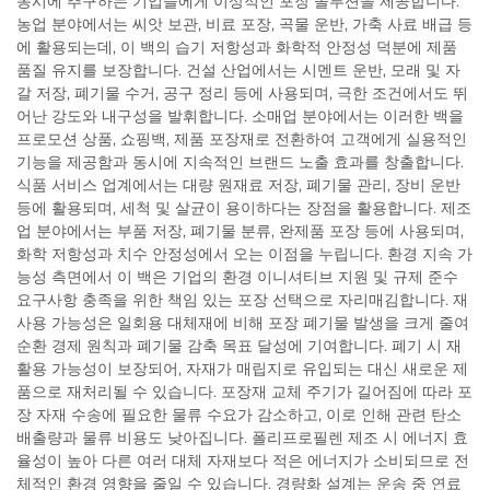
동시에 추구하는 기업들에게 이상적인 포장 솔루션을 제공합니다.
농업 분야에서는 씨앗 보관, 비료 포장, 곡물 운반, 가축 사료 배급 등
에 활용되는데, 이 백의 습기 저항성과 화학적 안정성 덕분에 제품
품질 유지를 보장합니다. 건설 산업에서는 시멘트 운반, 모래 및 자
갈 저장, 폐기물 수거, 공구 정리 등에 사용되며, 극한 조건에서도 뛰
어난 강도와 내구성을 발휘합니다. 소매업 분야에서는 이러한 백을
프로모션 상품, 쇼핑백, 제품 포장재로 전환하여 고객에게 실용적인
기능을 제공함과 동시에 지속적인 브랜드 노출 효과를 창출합니다.
식품 서비스 업계에서는 대량 원재료 저장, 폐기물 관리, 장비 운반
등에 활용되며, 세척 및 살균이 용이하다는 장점을 활용합니다. 제조
업 분야에서는 부품 저장, 폐기물 분류, 완제품 포장 등에 사용되며,
화학 저항성과 치수 안정성에서 오는 이점을 누립니다. 환경 지속 가
능성 측면에서 이 백은 기업의 환경 이니셔티브 지원 및 규제 준수
요구사항 충족을 위한 책임 있는 포장 선택으로 자리매김합니다. 재
사용 가능성은 일회용 대체재에 비해 포장 폐기물 발생을 크게 줄여
순환 경제 원칙과 폐기물 감축 목표 달성에 기여합니다. 폐기 시 재
활용 가능성이 보장되어, 자재가 매립지로 유입되는 대신 새로운 제
품으로 재처리될 수 있습니다. 포장재 교체 주기가 길어짐에 따라 포
장 자재 수송에 필요한 물류 수요가 감소하고, 이로 인해 관련 탄소
배출량과 물류 비용도 낮아집니다. 폴리프로필렌 제조 시 에너지 효
율성이 높아 다른 여러 대체 자재보다 적은 에너지가 소비되므로 전
체적인 환경 영향을 줄일 수 있습니다. 경량화 설계는 운송 중 연료