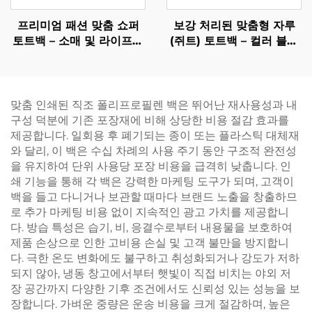
프리미엄 패션 맞춤 쇼퍼
보강 처리된 맞춤형 자루
토트백 – 소매 및 라이프스
(쥐트) 토트백 – 컬러 블록
타일 분야를 위한 개인화된
디자인 및 웨빙 손잡이로
브랜드 캐리올
브랜드 가시성 강화
맞춤 인쇄된 직조 폴리프로필렌 백은 뛰어난 재사용성과 내
구성 덕분에 기존 포장재에 비해 상당한 비용 절감 효과를
제공합니다. 일회용 후 폐기되는 종이 또는 플라스틱 대체재
와 달리, 이 백은 수십 차례의 사용 주기 동안 구조적 완전성
을 유지하여 단위 사용당 포장 비용을 급격히 낮춥니다. 인
쇄 기능을 통해 각 백은 강력한 마케팅 도구가 되며, 고객이
백을 들고 다니거나 보관할 때마다 브랜드 노출을 창출하므
로 추가 마케팅 비용 없이 지속적인 광고 가치를 제공합니
다. 방습 특성은 습기, 비, 응결수로부터 내용물을 보호하여
제품 손상으로 인한 고비용 손실 및 고객 불만을 방지합니
다. 극한 온도 변화에도 불구하고 취성화되거나 강도가 저하
되지 않아, 냉동 창고에서부터 햇빛이 직접 비치는 야외 저
장 공간까지 다양한 기후 조건에서도 신뢰성 있는 성능을 보
장합니다. 가벼운 중량은 운송 비용을 크게 절감하며, 높은