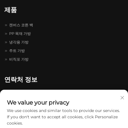
제품
캔버스 코튼 백
PP 목재 가방
냉각용 가방
주트 가방
비직포 가방
연락처 정보
온저우시 룽강구 채홍대도로 511-731번지, 채홍 지혜 선구원 20-4-
402호
We value your privacy
+86-13174934862
We use cookies and similar tools to provide our services.
If you don't want to accept all cookies, click Personalize
[email protected]
cookies.