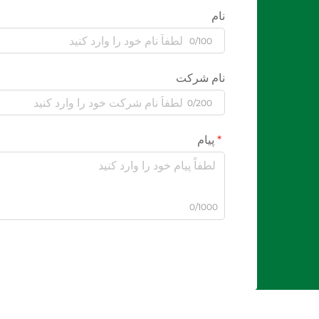
نام
0/100
نام شرکت
0/200
پیام
0/1000