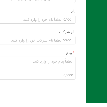
نام
0/100
نام شرکت
0/200
پیام
0/1000