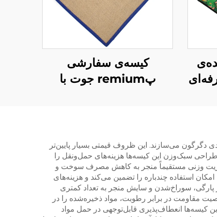
ه‌ی
کیسه‌ی سفارشی
ه‌ای
پremium جوت با
جسته
دسته‌های تقویت‌شده –
جسته
کیسه‌ی خرید سازگان‌با
ه
محیط زیست و بسیار
بادوام
 را در صنایع متعددی دگرگون می‌سازند. این ظروف قیمتی بسیار پایین‌تر
طراحی سبک‌وزن این کیسه‌ها هزینه‌های حمل‌ونقل را
 مزیت وزنی مستقیماً منجر به کاهش مصرف سوخت و
انتشار کربن کمتر می‌شود و هم اهداف اقتصادی و هم زیست‌محیطی را پشتیبانی می‌کند. دوام کیسه‌های FIBC بافته‌شده از PP امکان استفاده چندباره را تضمین می‌کند و هزینه‌های
ر پارگی، سوراخ‌شدن و سایش منجر به تعداد کمتری
یت مقاومت در برابر رطوبت، مواد ذخیره‌شده را در
 کیسه‌ها انعطاف‌پذیری قابل‌توجهی در حمل مواد