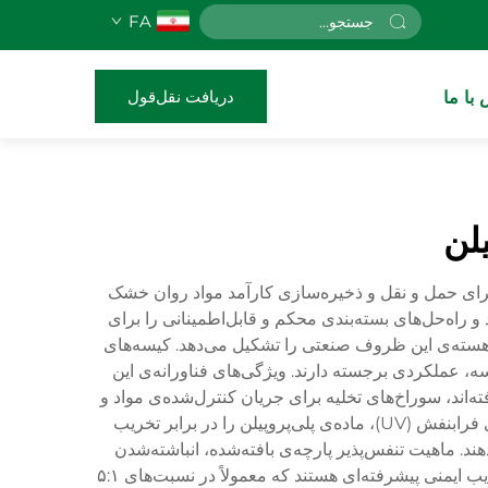
FA
دریافت نقل‌قول
با ما
تند که به‌طور خاص برای حمل و نقل و ذخیره‌سازی کارآمد مواد روان خشک
از پلی‌پروپیلن ساخته شده‌اند و راه‌حل‌های بسته‌بندی محکم و قابل‌اطمینانی را برای
که هسته‌ی این ظروف صنعتی را تشکیل می‌دهد. کیسه‌های
نی نگهداری ایمن و حمل مواد با دامنه‌ی وزنی ۵۰۰ تا ۲۰۰۰ کیلوگرم در هر کیسه، عملکردی برجسته دارند. ویژگی‌های فناورانه‌ی این
اند، سوراخ‌های تخلیه برای جریان کنترل‌شده‌ی مواد و
سوراخ‌های پرکردن که با انواع مختلف مکانیزم‌های بارگیری سازگار هستند. درمان‌های پیشرفته‌ی پایدارسازی در برابر اشعه‌ی فرابنفش (UV)، ماده‌ی پلی‌پروپیلن را در برابر تخریب
. ماهیت تنفس‌پذیر پارچه‌ی بافته‌شده، انباشته‌شدن
رطوبت را جلوگیری کرده و در عین حال استحکام ساختاری را تحت شرایط محیطی متغیر حفظ می‌کند. این کیسه‌ها دارای ضرایب ایمنی پیشرفته‌ای هستند که معمولاً در نسبت‌های ۵:۱