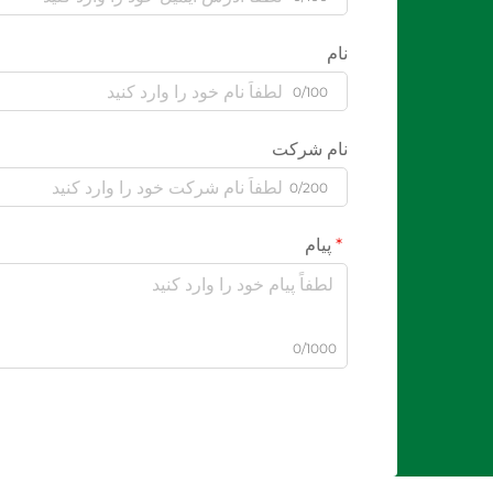
نام
0/100
نام شرکت
0/200
پیام
0/1000