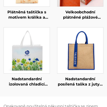
Plátněná taštička s
Velkoobchodní
motivem králíka a
plátněné plážové
květin na míru –
taštičky z PP tkaniny
jedinečný umělecký
na míru – odolné
dárek pro branding
propagační nákupní
taštičky pro zakoupení
velkým balením
Nadstandardní
Nadstandardní
izolovaná chladicí
posílená taška z juty –
taška z oxfordské
design s barevnými
látky s kůží na úchytu
bloky a popruhy z
– stylová tepelná
pásu pro zvýšenou
taška s motivem
viditelnost značky
Opakovaně použitelná nákupní taštička se zipem