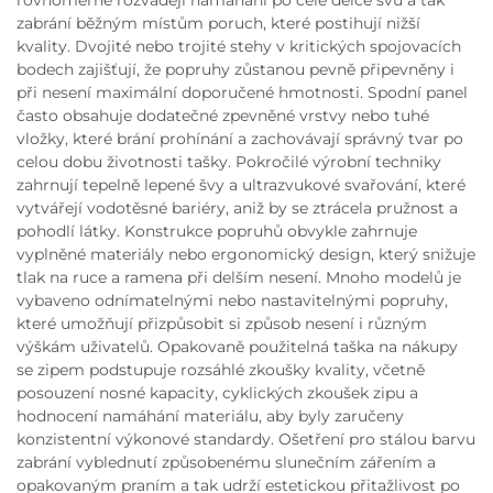
rovnoměrně rozvádějí namáhání po celé délce švů a tak
zabrání běžným místům poruch, které postihují nižší
kvality. Dvojité nebo trojité stehy v kritických spojovacích
bodech zajišťují, že popruhy zůstanou pevně připevněny i
při nesení maximální doporučené hmotnosti. Spodní panel
často obsahuje dodatečné zpevněné vrstvy nebo tuhé
vložky, které brání prohínání a zachovávají správný tvar po
celou dobu životnosti tašky. Pokročilé výrobní techniky
zahrnují tepelně lepené švy a ultrazvukové svařování, které
vytvářejí vodotěsné bariéry, aniž by se ztrácela pružnost a
pohodlí látky. Konstrukce popruhů obvykle zahrnuje
vyplněné materiály nebo ergonomický design, který snižuje
tlak na ruce a ramena při delším nesení. Mnoho modelů je
vybaveno odnímatelnými nebo nastavitelnými popruhy,
které umožňují přizpůsobit si způsob nesení i různým
výškám uživatelů. Opakovaně použitelná taška na nákupy
se zipem podstupuje rozsáhlé zkoušky kvality, včetně
posouzení nosné kapacity, cyklických zkoušek zipu a
hodnocení namáhání materiálu, aby byly zaručeny
konzistentní výkonové standardy. Ošetření pro stálou barvu
zabrání vyblednutí způsobenému slunečním zářením a
opakovaným praním a tak udrží estetickou přitažlivost po