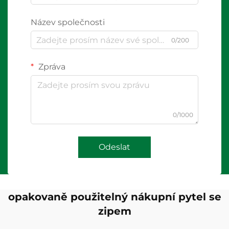
Název společnosti
0/200
Zpráva
0/1000
Odeslat
opakovaně použitelný nákupní pytel se
zipem