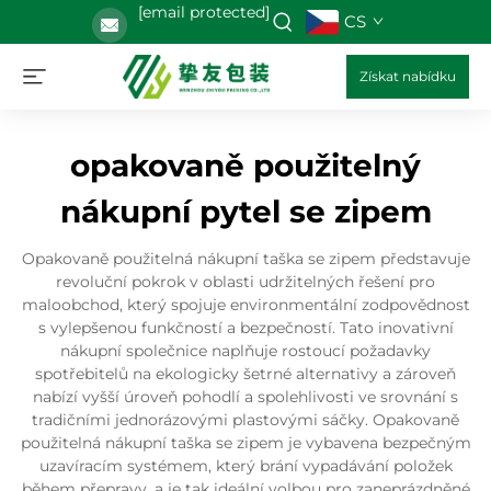
[email protected]
CS
Získat nabídku
opakovaně použitelný
nákupní pytel se zipem
Opakovaně použitelná nákupní taška se zipem představuje
revoluční pokrok v oblasti udržitelných řešení pro
maloobchod, který spojuje environmentální zodpovědnost
s vylepšenou funkčností a bezpečností. Tato inovativní
nákupní společnice naplňuje rostoucí požadavky
spotřebitelů na ekologicky šetrné alternativy a zároveň
nabízí vyšší úroveň pohodlí a spolehlivosti ve srovnání s
tradičními jednorázovými plastovými sáčky. Opakovaně
použitelná nákupní taška se zipem je vybavena bezpečným
uzavíracím systémem, který brání vypadávání položek
během přepravy, a je tak ideální volbou pro zaneprázdněné