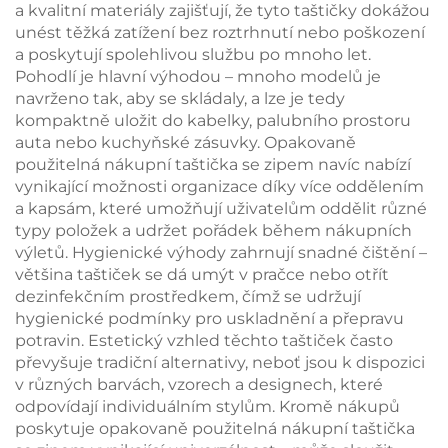
a kvalitní materiály zajišťují, že tyto taštičky dokážou
unést těžká zatížení bez roztrhnutí nebo poškození
a poskytují spolehlivou službu po mnoho let.
Pohodlí je hlavní výhodou – mnoho modelů je
navrženo tak, aby se skládaly, a lze je tedy
kompaktně uložit do kabelky, palubního prostoru
auta nebo kuchyňské zásuvky. Opakovaně
použitelná nákupní taštička se zipem navíc nabízí
vynikající možnosti organizace díky více oddělením
a kapsám, které umožňují uživatelům oddělit různé
typy položek a udržet pořádek během nákupních
výletů. Hygienické výhody zahrnují snadné čištění –
většina taštiček se dá umýt v pračce nebo otřít
dezinfekčním prostředkem, čímž se udržují
hygienické podmínky pro uskladnění a přepravu
potravin. Estetický vzhled těchto taštiček často
převyšuje tradiční alternativy, neboť jsou k dispozici
v různých barvách, vzorech a designech, které
odpovídají individuálním stylům. Kromě nákupů
poskytuje opakovaně použitelná nákupní taštička