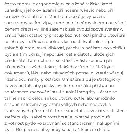
často zahrnuje ergonomicky navržené tažítka, která
usnadňují jeho ovládání i při nošení rukavic nebo při
omezené obratnosti. Mnoho modelů je vybaveno
samozamykacími zipy, které brání neúmyslnému otevření
během přepravy, jiné zase nabízejí dvouzippové systémy,
umožňující částečný přístup bez nutnosti plného otevření
celého pytle. Počasíodolné vlastnosti kvalitních zipů
zabraňují proniknutí vlhkosti, prachu a nečistot do vnitřku
pytle a tím udržují neporušenost a čistotu uložených
předmětů. Tato ochrana se stává zvláště cennou při
přepravě citlivých elektronických zařízení, důležitých
dokumentů, léků nebo závadných potravin, které vyžadují
řízené podmínky prostředí. Umístění zipu je strategicky
navrženo tak, aby poskytovalo maximální přístup při
současném zachování strukturální integrity – často se
táhne napříč celou šířkou otvoru pytle, aby umožnilo
snadné naložení a vyložení velkých nebo neobvykle
tvarovaných předmětů. Profesionální zpevnění v oblastech
zatížení zipu zabrání roztrhnutí a výrazně prodlouží
životnost pytle ve srovnání se standardními nákupními
pytli. Bezpečnostní výhody sahají až k pocitu klidu: