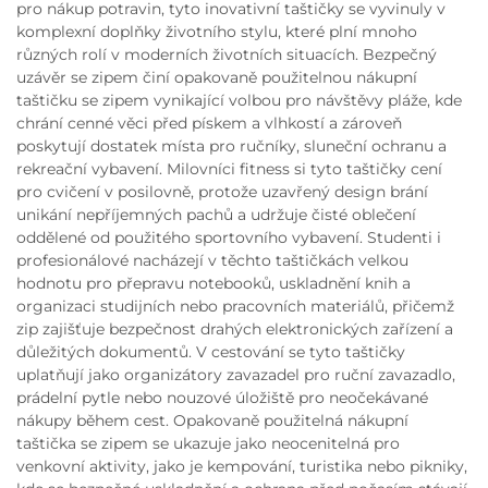
pro nákup potravin, tyto inovativní taštičky se vyvinuly v
komplexní doplňky životního stylu, které plní mnoho
různých rolí v moderních životních situacích. Bezpečný
uzávěr se zipem činí opakovaně použitelnou nákupní
taštičku se zipem vynikající volbou pro návštěvy pláže, kde
chrání cenné věci před pískem a vlhkostí a zároveň
poskytují dostatek místa pro ručníky, sluneční ochranu a
rekreační vybavení. Milovníci fitness si tyto taštičky cení
pro cvičení v posilovně, protože uzavřený design brání
unikání nepříjemných pachů a udržuje čisté oblečení
oddělené od použitého sportovního vybavení. Studenti i
profesionálové nacházejí v těchto taštičkách velkou
hodnotu pro přepravu notebooků, uskladnění knih a
organizaci studijních nebo pracovních materiálů, přičemž
zip zajišťuje bezpečnost drahých elektronických zařízení a
důležitých dokumentů. V cestování se tyto taštičky
uplatňují jako organizátory zavazadel pro ruční zavazadlo,
prádelní pytle nebo nouzové úložiště pro neočekávané
nákupy během cest. Opakovaně použitelná nákupní
taštička se zipem se ukazuje jako neocenitelná pro
venkovní aktivity, jako je kempování, turistika nebo pikniky,