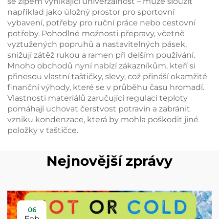
se zipem vynikající univerzálnost – může sloužit
například jako úložný prostor pro sportovní
vybavení, potřeby pro ruční práce nebo cestovní
potřeby. Pohodlné možnosti přepravy, včetně
vyztužených popruhů a nastavitelných pásek,
snižují zátěž rukou a ramen při delším používání.
Mnoho obchodů nyní nabízí zákazníkům, kteří si
přinesou vlastní taštičky, slevy, což přináší okamžité
finanční výhody, které se v průběhu času hromadí.
Vlastnosti materiálů zaručující regulaci teploty
pomáhají uchovat čerstvost potravin a zabránit
vzniku kondenzace, která by mohla poškodit jiné
položky v taštičce.
Nejnovější zprávy
06
Feb