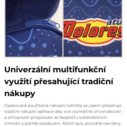
Univerzální multifunkční
využití přesahující tradiční
nákupy
Opakovaně použitelná nákupní taštička se zipem přesahuje
tradiční nákupní aplikace díky své výjimečné univerzálnosti
a schopnosti přizpůsobit se bezpočtu každodenních
činností a potřeb skladování. Ačkoli byly původně navrženy