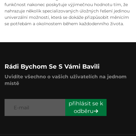
funkčnost nakonec poskytuje výjimečnou hodnotu tím, že
nahrazuje několik specializovaných úložných řešení jedinou
univerzální možností, která se dokáže přizpůsobit měnícím
se potřebám a okolnostem během každodenního života.
Rádi Bychom Se S Vámi Bavili
Uvidíte všechno o vašich uživatelích na jednom
místě
přihlásit se k
odběru