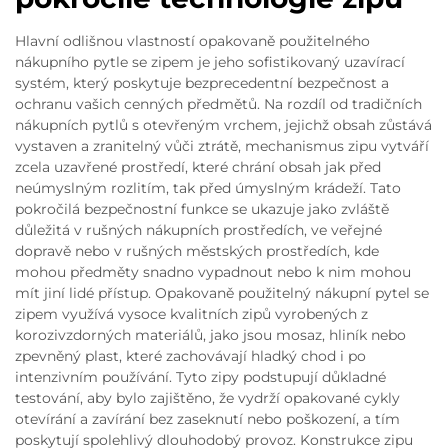
Hlavní odlišnou vlastností opakovaně použitelného
nákupního pytle se zipem je jeho sofistikovaný uzavírací
systém, který poskytuje bezprecedentní bezpečnost a
ochranu vašich cenných předmětů. Na rozdíl od tradičních
nákupních pytlů s otevřeným vrchem, jejichž obsah zůstává
vystaven a zranitelný vůči ztrátě, mechanismus zipu vytváří
zcela uzavřené prostředí, které chrání obsah jak před
neúmyslným rozlitím, tak před úmyslným krádeží. Tato
pokročilá bezpečnostní funkce se ukazuje jako zvláště
důležitá v rušných nákupních prostředích, ve veřejné
dopravě nebo v rušných městských prostředích, kde
mohou předměty snadno vypadnout nebo k nim mohou
mít jiní lidé přístup. Opakovaně použitelný nákupní pytel se
zipem využívá vysoce kvalitních zipů vyrobených z
korozivzdorných materiálů, jako jsou mosaz, hliník nebo
zpevněný plast, které zachovávají hladký chod i po
intenzivním používání. Tyto zipy podstupují důkladné
testování, aby bylo zajištěno, že vydrží opakované cykly
otevírání a zavírání bez zaseknutí nebo poškození, a tím
poskytují spolehlivý dlouhodobý provoz. Konstrukce zipu