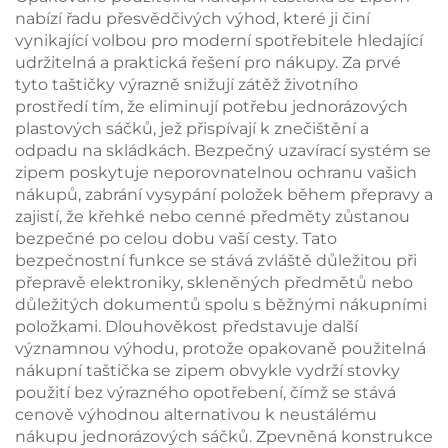
ptáků a květin
nabízí řadu přesvědčivých výhod, které ji činí
vynikající volbou pro moderní spotřebitele hledající
udržitelná a praktická řešení pro nákupy. Za prvé
tyto taštičky výrazně snižují zátěž životního
prostředí tím, že eliminují potřebu jednorázových
plastových sáčků, jež přispívají k znečištění a
odpadu na skládkách. Bezpečný uzavírací systém se
zipem poskytuje neporovnatelnou ochranu vašich
nákupů, zabrání vysypání položek během přepravy a
zajistí, že křehké nebo cenné předměty zůstanou
bezpečné po celou dobu vaší cesty. Tato
bezpečnostní funkce se stává zvláště důležitou při
přepravě elektroniky, skleněných předmětů nebo
důležitých dokumentů spolu s běžnými nákupními
položkami. Dlouhověkost představuje další
významnou výhodu, protože opakovaně použitelná
nákupní taštička se zipem obvykle vydrží stovky
použití bez výrazného opotřebení, čímž se stává
cenově výhodnou alternativou k neustálému
nákupu jednorázových sáčků. Zpevněná konstrukce