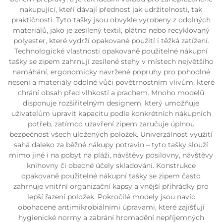
nakupující, kteří dávají přednost jak udržitelnosti, tak
praktičnosti. Tyto tašky jsou obvykle vyrobeny z odolných
materiálů, jako je zesílený textil, plátno nebo recyklovaný
polyester, které vydrží opakované použití i těžká zatížení.
Technologické vlastnosti opakovaně použitelné nákupní
tašky se zipem zahrnují zesílené stehy v místech největšího
namáhání, ergonomicky navržené popruhy pro pohodlné
nesení a materiály odolné vůči povětrnostním vlivům, které
chrání obsah před vlhkostí a prachem. Mnoho modelů
disponuje rozšiřitelným designem, který umožňuje
uživatelům upravit kapacitu podle konkrétních nákupních
potřeb, zatímco uzavření zipem zaručuje úplnou
bezpečnost všech uložených položek. Univerzálnost využití
sahá daleko za běžné nákupy potravin – tyto tašky slouží
mimo jiné i na pobyt na pláži, návštěvy posilovny, návštěvy
knihovny či obecné účely skladování. Konstrukce
opakovaně použitelné nákupní tašky se zipem často
zahrnuje vnitřní organizační kapsy a vnější přihrádky pro
lepší řazení položek. Pokročilé modely jsou navíc
obohacené antimikrobiálními úpravami, které zajišťují
hygienické normy a zabrání hromadění nepříjemných