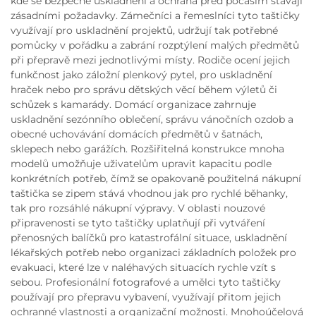
kde se bezpečné uskladnění a ochrana před počasím stávají
zásadními požadavky. Zámečníci a řemeslníci tyto taštičky
využívají pro uskladnění projektů, udržují tak potřebné
pomůcky v pořádku a zabrání rozptýlení malých předmětů
při přepravě mezi jednotlivými místy. Rodiče ocení jejich
funkčnost jako záložní plenkový pytel, pro uskladnění
hraček nebo pro správu dětských věcí během výletů či
schůzek s kamarády. Domácí organizace zahrnuje
uskladnění sezónního oblečení, správu vánočních ozdob a
obecné uchovávání domácích předmětů v šatnách,
sklepech nebo garážích. Rozšiřitelná konstrukce mnoha
modelů umožňuje uživatelům upravit kapacitu podle
konkrétních potřeb, čímž se opakovaně použitelná nákupní
taštička se zipem stává vhodnou jak pro rychlé běhanky,
tak pro rozsáhlé nákupní výpravy. V oblasti nouzové
připravenosti se tyto taštičky uplatňují při vytváření
přenosných balíčků pro katastrofální situace, uskladnění
lékařských potřeb nebo organizaci základních položek pro
evakuaci, které lze v naléhavých situacích rychle vzít s
sebou. Profesionální fotografové a umělci tyto taštičky
používají pro přepravu vybavení, využívají přitom jejich
ochranné vlastnosti a organizační možnosti. Mnohoúčelová