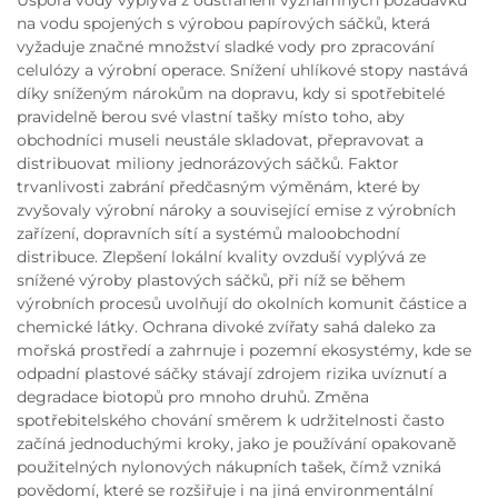
Úspora vody vyplývá z odstranění významných požadavků
na vodu spojených s výrobou papírových sáčků, která
vyžaduje značné množství sladké vody pro zpracování
celulózy a výrobní operace. Snížení uhlíkové stopy nastává
díky sníženým nárokům na dopravu, kdy si spotřebitelé
pravidelně berou své vlastní tašky místo toho, aby
obchodníci museli neustále skladovat, přepravovat a
distribuovat miliony jednorázových sáčků. Faktor
trvanlivosti zabrání předčasným výměnám, které by
zvyšovaly výrobní nároky a související emise z výrobních
zařízení, dopravních sítí a systémů maloobchodní
distribuce. Zlepšení lokální kvality ovzduší vyplývá ze
snížené výroby plastových sáčků, při níž se během
výrobních procesů uvolňují do okolních komunit částice a
chemické látky. Ochrana divoké zvířaty sahá daleko za
mořská prostředí a zahrnuje i pozemní ekosystémy, kde se
odpadní plastové sáčky stávají zdrojem rizika uvíznutí a
degradace biotopů pro mnoho druhů. Změna
spotřebitelského chování směrem k udržitelnosti často
začíná jednoduchými kroky, jako je používání opakovaně
použitelných nylonových nákupních tašek, čímž vzniká
povědomí, které se rozšiřuje i na jiná environmentální