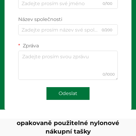
0/100
Název společnosti
0/200
Zpráva
0/1000
Odeslat
opakovaně použitelné nylonové
nákupní tašky