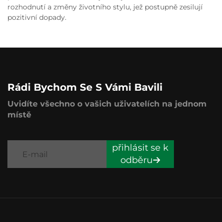
rozhodnutí a změny životního stylu, jež postupně zesilují
pozitivní dopady.
Rádi Bychom Se S Vámi Bavili
Uvidíte všechno o vašich uživatelích na jednom
místě
přihlásit se k
odběru