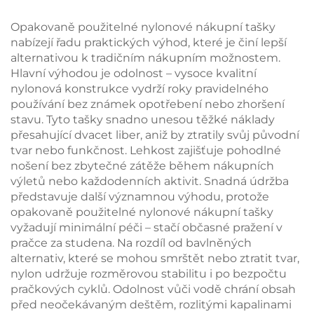
– stylová tepelná
značkové zboží pro
taška s motivem
B2B
Opakovaně použitelné nylonové nákupní tašky
ptáků a květin
nabízejí řadu praktických výhod, které je činí lepší
alternativou k tradičním nákupním možnostem.
Hlavní výhodou je odolnost – vysoce kvalitní
nylonová konstrukce vydrží roky pravidelného
používání bez známek opotřebení nebo zhoršení
stavu. Tyto tašky snadno unesou těžké náklady
přesahující dvacet liber, aniž by ztratily svůj původní
tvar nebo funkčnost. Lehkost zajišťuje pohodlné
nošení bez zbytečné zátěže během nákupních
výletů nebo každodenních aktivit. Snadná údržba
představuje další významnou výhodu, protože
opakovaně použitelné nylonové nákupní tašky
vyžadují minimální péči – stačí občasné pražení v
pračce za studena. Na rozdíl od bavlněných
alternativ, které se mohou smrštět nebo ztratit tvar,
nylon udržuje rozměrovou stabilitu i po bezpočtu
pračkových cyklů. Odolnost vůči vodě chrání obsah
před neočekávaným deštěm, rozlitými kapalinami