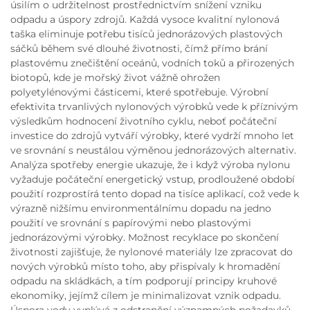
úsilím o udržitelnost prostřednictvím snížení vzniku
odpadu a úspory zdrojů. Každá vysoce kvalitní nylonová
taška eliminuje potřebu tisíců jednorázových plastových
sáčků během své dlouhé životnosti, čímž přímo brání
plastovému znečištění oceánů, vodních toků a přirozených
biotopů, kde je mořský život vážně ohrožen
polyetylénovými částicemi, které spotřebuje. Výrobní
efektivita trvanlivých nylonových výrobků vede k příznivým
výsledkům hodnocení životního cyklu, neboť počáteční
investice do zdrojů vytváří výrobky, které vydrží mnoho let
ve srovnání s neustálou výměnou jednorázových alternativ.
Analýza spotřeby energie ukazuje, že i když výroba nylonu
vyžaduje počáteční energetický vstup, prodloužené období
použití rozprostírá tento dopad na tisíce aplikací, což vede k
výrazně nižšímu environmentálnímu dopadu na jedno
použití ve srovnání s papírovými nebo plastovými
jednorázovými výrobky. Možnost recyklace po skončení
životnosti zajišťuje, že nylonové materiály lze zpracovat do
nových výrobků místo toho, aby přispívaly k hromadění
odpadu na skládkách, a tím podporují principy kruhové
ekonomiky, jejímž cílem je minimalizovat vznik odpadu.