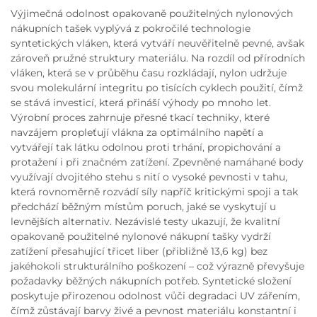
Výjimečná odolnost opakovaně použitelných nylonových
nákupních tašek vyplývá z pokročilé technologie
syntetických vláken, která vytváří neuvěřitelně pevné, avšak
zároveň pružné struktury materiálu. Na rozdíl od přírodních
vláken, která se v průběhu času rozkládají, nylon udržuje
svou molekulární integritu po tisících cyklech použití, čímž
se stává investicí, která přináší výhody po mnoho let.
Výrobní proces zahrnuje přesné tkací techniky, které
navzájem propleťují vlákna za optimálního napětí a
vytvářejí tak látku odolnou proti trhání, propichování a
protažení i při značném zatížení. Zpevněné namáhané body
využívají dvojitého stehu s nití o vysoké pevnosti v tahu,
která rovnoměrně rozvádí síly napříč kritickými spoji a tak
předchází běžným místům poruch, jaké se vyskytují u
levnějších alternativ. Nezávislé testy ukazují, že kvalitní
opakovaně použitelné nylonové nákupní tašky vydrží
zatížení přesahující třicet liber (přibližně 13,6 kg) bez
jakéhokoli strukturálního poškození – což výrazně převyšuje
požadavky běžných nákupních potřeb. Syntetické složení
poskytuje přirozenou odolnost vůči degradaci UV zářením,
čímž zůstávají barvy živé a pevnost materiálu konstantní i