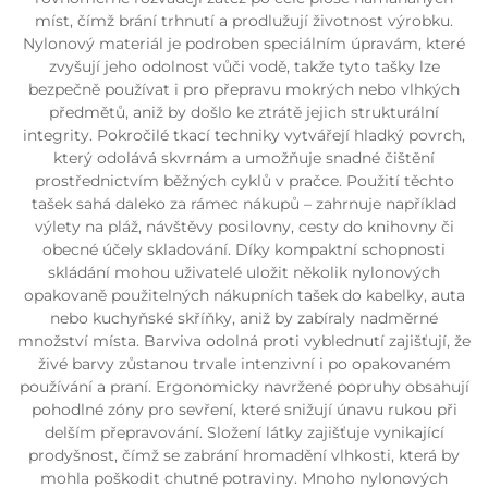
míst, čímž brání trhnutí a prodlužují životnost výrobku.
Nylonový materiál je podroben speciálním úpravám, které
zvyšují jeho odolnost vůči vodě, takže tyto tašky lze
bezpečně používat i pro přepravu mokrých nebo vlhkých
předmětů, aniž by došlo ke ztrátě jejich strukturální
integrity. Pokročilé tkací techniky vytvářejí hladký povrch,
který odolává skvrnám a umožňuje snadné čištění
prostřednictvím běžných cyklů v pračce. Použití těchto
tašek sahá daleko za rámec nákupů – zahrnuje například
výlety na pláž, návštěvy posilovny, cesty do knihovny či
obecné účely skladování. Díky kompaktní schopnosti
skládání mohou uživatelé uložit několik nylonových
opakovaně použitelných nákupních tašek do kabelky, auta
nebo kuchyňské skříňky, aniž by zabíraly nadměrné
množství místa. Barviva odolná proti vyblednutí zajišťují, že
živé barvy zůstanou trvale intenzivní i po opakovaném
používání a praní. Ergonomicky navržené popruhy obsahují
pohodlné zóny pro sevření, které snižují únavu rukou při
delším přepravování. Složení látky zajišťuje vynikající
prodyšnost, čímž se zabrání hromadění vlhkosti, která by
mohla poškodit chutné potraviny. Mnoho nylonových