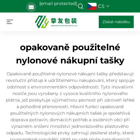
[email protected]
CS
Získat nabídku
opakovaně použitelné
nylonové nákupní tašky
Opakovaně použitelné nylonové nákupní tašky představují
revoluční přístup k udržitelnému nakupování, který spojuje
odolnost s environmentální odpovědností. Tyto inovativní
nosiče jsou vyrobeny z vysoce kvalitního nylonového
plátna, jež poskytuje výjimečnou pevnost při zároveň lehké
a pohodlné přenosnosti. Hlavní funkcí opakovaně
použitelných nylonových nákupních tašek je spolehlivá
doprava potravin, domácích potřeb a osobních věcí při
výrazném snížení množství jednorázového plastového
odpadu. Technologické prvky zahrnují zesílené stehy, které
rovnoměrně rozvádějí zátěž po celé ploše namáhaných