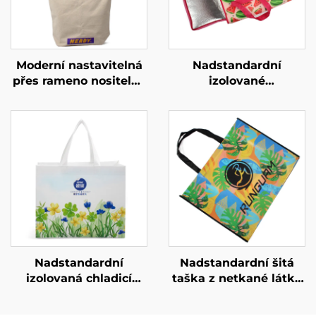
Moderní nastavitelná
Nadstandardní
přes rameno nositelná
izolované
taštička na míru –
znovupoužitelné
personalizované barvy
potravinové tašky,
pro uliční styl
skládací chladicí taška
na potraviny pro
podnikové značkovací
akce a propagaci
Nadstandardní
Nadstandardní šitá
izolovaná chladicí
taška z netkané látky
taška z oxfordské
s výrazným tropickým
látky s kůží na úchytu
motivem – výrazné