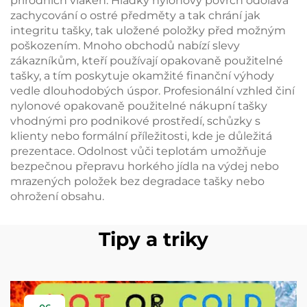
přírodních vláken. Hladký nylonový povrch odolává
zachycování o ostré předměty a tak chrání jak
integritu tašky, tak uložené položky před možným
poškozením. Mnoho obchodů nabízí slevy
zákazníkům, kteří používají opakovaně použitelné
tašky, a tím poskytuje okamžité finanční výhody
vedle dlouhodobých úspor. Profesionální vzhled činí
nylonové opakovaně použitelné nákupní tašky
vhodnými pro podnikové prostředí, schůzky s
klienty nebo formální příležitosti, kde je důležitá
prezentace. Odolnost vůči teplotám umožňuje
bezpečnou přepravu horkého jídla na výdej nebo
mrazených položek bez degradace tašky nebo
ohrožení obsahu.
Tipy a triky