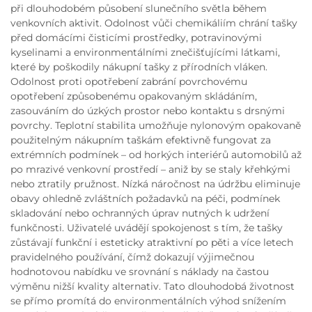
při dlouhodobém působení slunečního světla během
venkovních aktivit. Odolnost vůči chemikáliím chrání tašky
před domácími čisticími prostředky, potravinovými
kyselinami a environmentálními znečišťujícími látkami,
které by poškodily nákupní tašky z přírodních vláken.
Odolnost proti opotřebení zabrání povrchovému
opotřebení způsobenému opakovaným skládáním,
zasouváním do úzkých prostor nebo kontaktu s drsnými
povrchy. Teplotní stabilita umožňuje nylonovým opakovaně
použitelným nákupním taškám efektivně fungovat za
extrémních podmínek – od horkých interiérů automobilů až
po mrazivé venkovní prostředí – aniž by se staly křehkými
nebo ztratily pružnost. Nízká náročnost na údržbu eliminuje
obavy ohledně zvláštních požadavků na péči, podmínek
skladování nebo ochranných úprav nutných k udržení
funkčnosti. Uživatelé uvádějí spokojenost s tím, že tašky
zůstávají funkční i esteticky atraktivní po pěti a více letech
pravidelného používání, čímž dokazují výjimečnou
hodnotovou nabídku ve srovnání s náklady na častou
výměnu nižší kvality alternativ. Tato dlouhodobá životnost
se přímo promítá do environmentálních výhod snížením