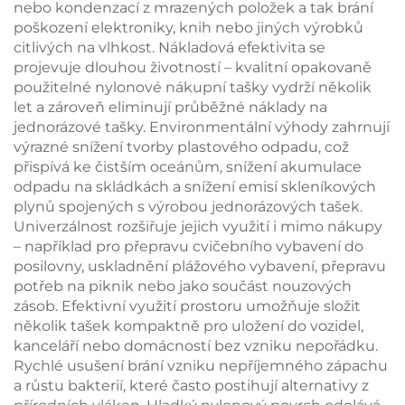
nebo kondenzací z mrazených položek a tak brání
poškození elektroniky, knih nebo jiných výrobků
citlivých na vlhkost. Nákladová efektivita se
projevuje dlouhou životností – kvalitní opakovaně
použitelné nylonové nákupní tašky vydrží několik
let a zároveň eliminují průběžné náklady na
jednorázové tašky. Environmentální výhody zahrnují
výrazné snížení tvorby plastového odpadu, což
přispívá ke čistším oceánům, snížení akumulace
odpadu na skládkách a snížení emisí skleníkových
plynů spojených s výrobou jednorázových tašek.
Univerzálnost rozšiřuje jejich využití i mimo nákupy
– například pro přepravu cvičebního vybavení do
posilovny, uskladnění plážového vybavení, přepravu
potřeb na piknik nebo jako součást nouzových
zásob. Efektivní využití prostoru umožňuje složit
několik tašek kompaktně pro uložení do vozidel,
kanceláří nebo domácností bez vzniku nepořádku.
Rychlé usušení brání vzniku nepříjemného zápachu
a růstu bakterií, které často postihují alternativy z