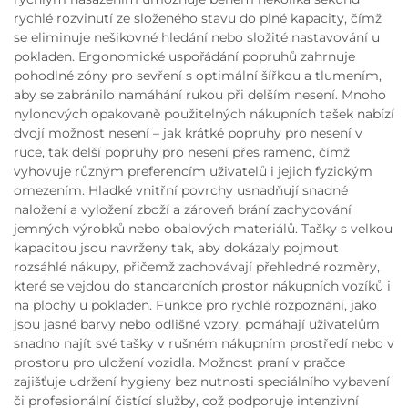
rychlé rozvinutí ze složeného stavu do plné kapacity, čímž
se eliminuje nešikovné hledání nebo složité nastavování u
pokladen. Ergonomické uspořádání popruhů zahrnuje
pohodlné zóny pro sevření s optimální šířkou a tlumením,
aby se zabránilo namáhání rukou při delším nesení. Mnoho
nylonových opakovaně použitelných nákupních tašek nabízí
dvojí možnost nesení – jak krátké popruhy pro nesení v
ruce, tak delší popruhy pro nesení přes rameno, čímž
vyhovuje různým preferencím uživatelů i jejich fyzickým
omezením. Hladké vnitřní povrchy usnadňují snadné
naložení a vyložení zboží a zároveň brání zachycování
jemných výrobků nebo obalových materiálů. Tašky s velkou
kapacitou jsou navrženy tak, aby dokázaly pojmout
rozsáhlé nákupy, přičemž zachovávají přehledné rozměry,
které se vejdou do standardních prostor nákupních vozíků i
na plochy u pokladen. Funkce pro rychlé rozpoznání, jako
jsou jasné barvy nebo odlišné vzory, pomáhají uživatelům
snadno najít své tašky v rušném nákupním prostředí nebo v
prostoru pro uložení vozidla. Možnost praní v pračce
zajišťuje udržení hygieny bez nutnosti speciálního vybavení
či profesionální čistící služby, což podporuje intenzivní