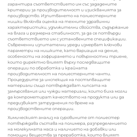
гарантира съответствието им със зададените
критерии за производителност и изискванията за
производство. Изпитването на полиестерните
нишки включва оценка на техните здравинни
характеристики, удължителни свойства, съдържание
на влага и размерна стабилност, за да се потвърди
съответствието им с установените спецификации.
Съвременни изпитателни уреди измерват ключови
параметри на нишките, като вариация на дение,
особености на гофрирането и повърхностни триене,
които директно влияят върху последващите
операции по обработка и крайната
производителност на полиестерните чанти.
Процедурите за инспекция на постъпващите
материали също потвърждават липсата на
замърсявания или чужди материали, които биха могли
да компрометират качеството на продукта или да
предизвикат затруднения по време на
производствените операции.
Химическият анализ на суровините от полиестер
потвърждава състава на полимера, разпределението
на молекулната маса и наличието на добавки или
помощни вещества за преработка, които влияят