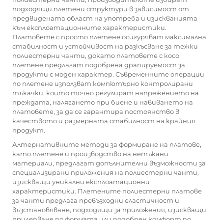
подходящи плетени структури в зависимост от
предвидената област на употреба и изискванията
към експлоатационните характеристики.
Платовете с просто плетене осигуряват максимална
стабилност и устойчивост на разкъсване за тежки
полиестерни чанти, докато платовете с косо
плетене предлагат подобрена драпируемост за
продукти с моден характер. Съвременните операции
по плетене използват компютърно контролирани
тъкачки, които точно регулират напрежението на
преждата, налягането при биене и навиването на
платовете, за да се гарантира постоянство в
качеството и размерната стабилност на крайния
продукт.
Алтернативните методи за формиране на платове,
като плетене и производство на нетъкани
материали, предлагат допълнителни възможности за
специализирани приложения на полиестерни чанти,
изискващи уникални експлоатационни
характеристики. Плетените полиестерни платове
за чанти предлага превъзходни еластичност и
възстановяване, подходящи за приложения, изискващи
прилепване по формата или подобрен комфорт по