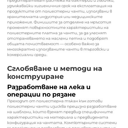
предотвратяват растежа на бактерии и гъбички,
удължавайки хигиеничния срок на експлоатация на
продуктите от полиестерни чанти, използвани в
хранителната индустрия или медицинските
приложения. Финишите за отделяне на мръсотия
променят повърхностните характеристики на
полиестерните платна за чанти, за да улеснят
отстраняването на маслени петна и подобрят
общата почистваемост — особено важно за
многократно използваните чанти в търговски и
комерсиални среди.
Сглобяване и методи на
конструиране
Разработване на лека и
операции по рязане
Преходът от полиестерна тъкан към готови
полиестерни чанти изисква прецизно разработване
на шаблони, които вземат предвид специфичните
характеристики на материала и предвидената
конфигурация на чантата. Компютърните системи