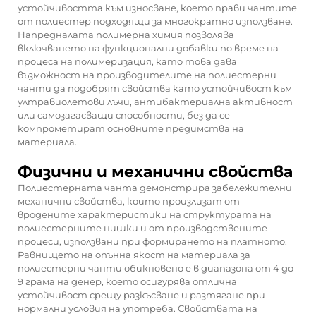
устойчивостта към износване, което прави чантите
от полиестер подходящи за многократно използване.
Напредналата полимерна химия позволява
включването на функционални добавки по време на
процеса на полимеризация, като това дава
възможност на производителите на полиестерни
чанти да подобрят свойства като устойчивост към
ултравиолетови лъчи, антибактериална активност
или самозагасващи способности, без да се
компрометират основните предимства на
материала.
Физични и механични свойства
Полиестерната чанта демонстрира забележителни
механични свойства, които произлизат от
вродените характеристики на структурата на
полиестерните нишки и от производствените
процеси, използвани при формирането на платното.
Равнището на опънна якост на материала за
полиестерни чанти обикновено е в диапазона от 4 до
9 грама на денер, което осигурява отлична
устойчивост срещу разкъсване и разтягане при
нормални условия на употреба. Свойствата на