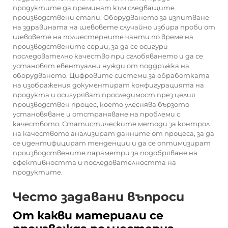
продуктите да преминат към следващите
производствени етапи. Оборудването за изпитване
на здравината на шевовете случайно избира проби от
шевовете на полиестерните чанти по време на
производствените серии, за да се осигури
последователно качество при сглобяването и да се
установят евентуални нужди от поддръжка на
оборудването. Цифровите системи за обработката
на изображения документират конфигурацията на
продукта и осигуряват проследимост през целия
производствен процес, което улеснява бързото
установяване и отстраняване на проблеми с
качеството. Статистическите методи за контрол
на качеството анализират данните от процеса, за да
се идентифицират тенденции и да се оптимизират
производствените параметри за подобряване на
ефективността и последователността на
продуктите.
Често задавани въпроси
От какви материали се