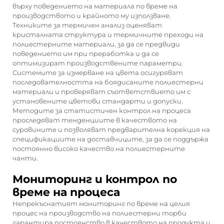
върху поведението на материала по време на
производството и крайното му използване.
Техниките за термичен анализ оценяват
кристалната структура и термичните преходи на
полиестерните материали, за да се предвиди
поведението им при преработка и да се
оптимизират производствените параметри.
Системите за измерване на цвета осигуряват
последователността на боядисаните полиестерни
материали и проверяват съответствието им с
установените цветови стандарти и допуски.
Методите за статистичен контрол на процеса
проследяват тенденциите в качеството на
суровините и позволяват предварителна корекция на
спецификациите на доставчиците, за да се поддържа
постоянно високо качество на полиестерните
чанти.
Мониторинг и контрол по
време на процеса
Непрекъснатият мониторинг по време на целия
процес на производство на полиестерни торби
гарантира постоянство в качеството на продукта и