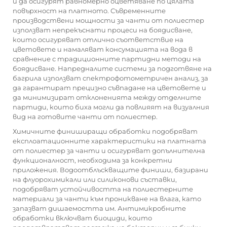
и да осигурят равномерно оцветяване по цялата
повърхност на платното. Съвременните
производствени мощности за чанти от полиестер
използват непрекъснати процеси на боядисване,
които осигуряват отлично съответствие на
цветовете и намаляват консумацията на вода в
сравнение с традиционните партидни методи на
боядисване. Напредналите системи за подготвяне на
багрила използват спектрофотометричен анализ, за
да гарантират прецизно съвпадане на цветовете и
да минимизират отклоненията между отделните
партиди, които биха могли да повлияят на визуалния
вид на готовите чанти от полиестер.
Химичните финиширащи обработки подобряват
експлоатационните характеристики на платната
от полиестер за чанти и осигуряват допълнителна
функционалност, необходима за конкретни
приложения. Водоотблъскващите финиши, базирани
на флуорохимикали или силиконови съставки,
подобряват устойчивостта на полиестерните
материали за чанти към проникване на влага, като
запазват дишаемостта им. Антимикробните
обработки включват биоциди, които