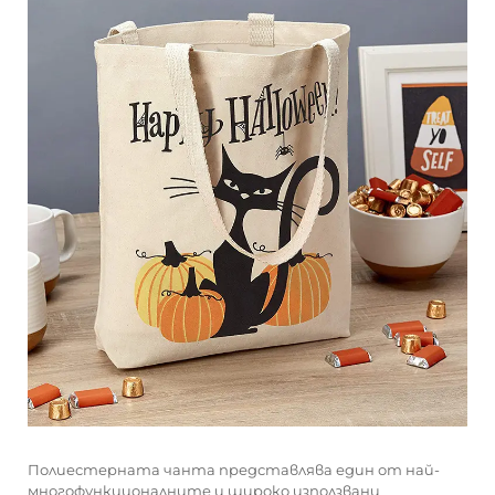
Полиестерната чанта представлява един от най-
многофункционалните и широко използвани