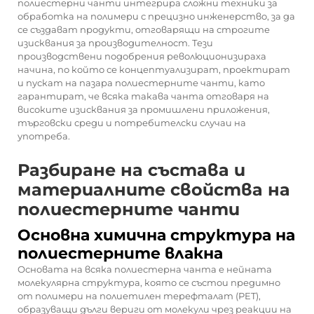
полиестерни чанти интегрира сложни техники за
обработка на полимери с прецизно инженерство, за да
се създават продукти, отговарящи на строгите
изисквания за производителност. Тези
производствени подобрения революционизираха
начина, по който се концептуализират, проектират
и пускат на пазара полиестерните чанти, като
гарантират, че всяка такава чанта отговаря на
високите изисквания за промишлени приложения,
търговски среди и потребителски случаи на
употреба.
Разбиране на състава и
материалните свойства на
полиестерните чанти
Основна химична структура на
полиестерните влакна
Основата на всяка полиестерна чанта е нейната
молекулярна структура, която се състои предимно
от полимери на полиетилен терефталат (PET),
образуващи дълги вериги от молекули чрез реакции на