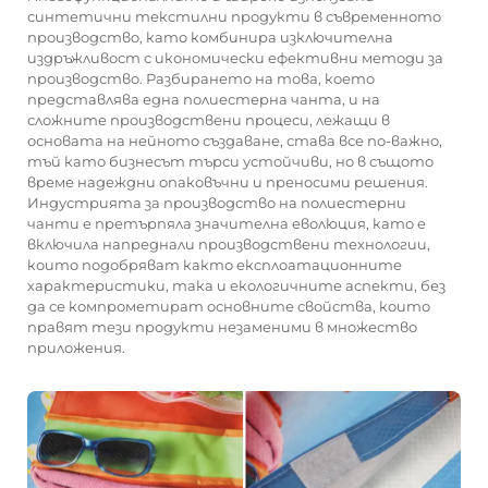
синтетични текстилни продукти в съвременното
производство, като комбинира изключителна
издръжливост с икономически ефективни методи за
производство. Разбирането на това, което
представлява една полиестерна чанта, и на
сложните производствени процеси, лежащи в
основата на нейното създаване, става все по-важно,
тъй като бизнесът търси устойчиви, но в същото
време надеждни опаковъчни и преносими решения.
Индустрията за производство на полиестерни
чанти е претърпяла значителна еволюция, като е
включила напреднали производствени технологии,
които подобряват както експлоатационните
характеристики, така и екологичните аспекти, без
да се компрометират основните свойства, които
правят тези продукти незаменими в множество
приложения.