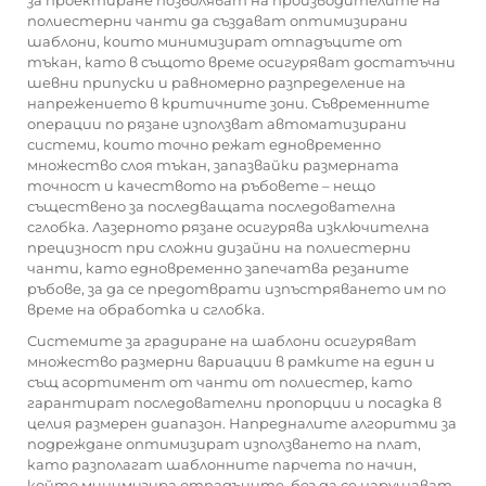
за проектиране позволяват на производителите на
полиестерни чанти да създават оптимизирани
шаблони, които минимизират отпадъците от
тъкан, като в същото време осигуряват достатъчни
шевни припуски и равномерно разпределение на
напрежението в критичните зони. Съвременните
операции по рязане използват автоматизирани
системи, които точно режат едновременно
множество слоя тъкан, запазвайки размерната
точност и качеството на ръбовете – нещо
съществено за последващата последователна
сглобка. Лазерното рязане осигурява изключителна
прецизност при сложни дизайни на полиестерни
чанти, като едновременно запечатва резаните
ръбове, за да се предотврати изпъстряването им по
време на обработка и сглобка.
Системите за градиране на шаблони осигуряват
множество размерни вариации в рамките на един и
същ асортимент от чанти от полиестер, като
гарантират последователни пропорции и посадка в
целия размерен диапазон. Напредналите алгоритми за
подреждане оптимизират използването на плат,
като разполагат шаблонните парчета по начин,
който минимизира отпадъците, без да се нарушават