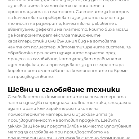
изискванията към посоката на нишките и
ориентацията на платното. Системите за контрол
на качеството проверяват изрязаните парчета за
точност на размерите, качество на ръбовете и
евентуални дефекти на платното, които биха могли
да компрометират експлоатационните
характеристики или външния вид на готовата
чанта от полиестер. Автоматизираните системи за
обработка пренасят изрязаните парчета през
процеса на сглобяване, като запазват правилната
идентификация и проследяване, за да се гарантира
коректното съчетаване на компонентите по време
на производството.
Шевни и сглобяване техники
Сглобяването на компонентите на полиестерната
чанта използва напреднали шивни техники, специално
адаптирани към характеристиките на
полиестерните материали и изискванията за
производителност на готовия продукт. Шевът с
заключващ конец представлява най-често използвания
метод за сглобяване при производството на
полиестерни чанти и осигурява сигурно формиране на