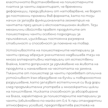
еластичното възстановяване на полиестерните
платна за чанти гарантират, че временни
деформации, предизвикани от натоварване, не водят
до постоянни промени във формата, като по този
начин се запазва функционалната геометрия на
чантата през целия ѝ експлоатационен живот. Тези
механични свойства правят продуктите от
полиестерни чанти особено подходящи за
приложения, изискващи постоянна размерна
стабилност и способност за поемане на товар.
Устойчивостта на полиестерните материали за
чанти срещу абразия значително надвишава тази на
много алтернативни материали от естествени
влакна, което допринася за удължаване на живота на
продукта и намаляване на честотата на замяна.
Тъканите от полиестер за чанти проявяват отлична
устойчивост към образуване на бучки и повърхностно
разрушаване, като запазват естетичния си вид дори
след продължителна употреба и многократни цикли
на почистване. Ниската способност за абсорбиране
на влага, характерна за полиестерните материали за
чанти (обикновено по-малко от 0,4 % при стандартни
атмосферни условия), предотвратява растежа на