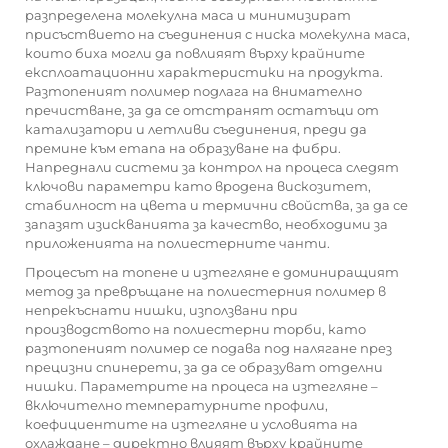
разпределена молекулна маса и минимизират
присъствието на съединения с ниска молекулна маса,
които биха могли да повлияят върху крайните
експлоатационни характеристики на продукта.
Разтопеният полимер подлага на внимателно
пречистване, за да се отстранят остатъци от
катализатори и летливи съединения, преди да
премине към етапа на образуване на фибри.
Напреднали системи за контрол на процеса следят
ключови параметри като вродена вискозитет,
стабилност на цвета и термични свойства, за да се
запазят изискванията за качество, необходими за
приложенията на полиестерните чанти.
Процесът на топене и изтегляне е доминиращият
метод за превръщане на полиестерния полимер в
непрекъснати нишки, използвани при
производството на полиестерни торби, като
разтопеният полимер се подава под налягане през
прецизни спинерети, за да се образуват отделни
нишки. Параметрите на процеса на изтегляне –
включително температурните профили,
коефициентите на изтегляне и условията на
охлаждане – директно влияят върху крайните