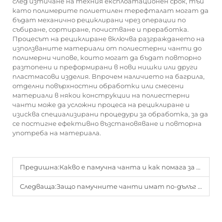
след изтичане на техния експлоатационен срок, тъй
като полимерите полиетилен терефталат могат да
бъдат механично рециклирани чрез операции по
събиране, сортиране, почистване и преработка.
Процесът на рециклиране включва разграждането на
използваните материали от полиестерни чанти до
полимерни чипове, които могат да бъдат повторно
разтопени и преформирани в нови нишки или други
пластмасови изделия. Впрочем наличието на багрила,
отделни повърхностни обработки или смесени
материали в някои конструкции на полиестерни
чанти може да усложни процеса на рециклиране и
изисква специализирани процедури за обработка, за да
се постигне ефективно възстановяване и повторна
употреба на материала.
Предишна:
Какво е памучна чанта и как помага за опазване на околната среда?
Следваща:
Защо памучните чанти имат по-дълъг срок на служба в сравнение с другите покупателни чанти?