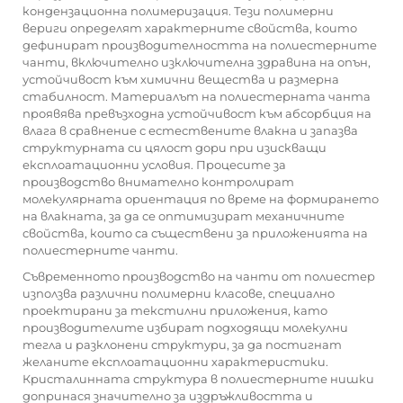
кондензационна полимеризация. Тези полимерни
вериги определят характерните свойства, които
дефинират производителността на полиестерните
чанти, включително изключителна здравина на опън,
устойчивост към химични вещества и размерна
стабилност. Материалът на полиестерната чанта
проявява превъзходна устойчивост към абсорбция на
влага в сравнение с естествените влакна и запазва
структурната си цялост дори при изискващи
експлоатационни условия. Процесите за
производство внимателно контролират
молекулярната ориентация по време на формирането
на влакната, за да се оптимизират механичните
свойства, които са съществени за приложенията на
полиестерните чанти.
Съвременното производство на чанти от полиестер
използва различни полимерни класове, специално
проектирани за текстилни приложения, като
производителите избират подходящи молекулни
тегла и разклонени структури, за да постигнат
желаните експлоатационни характеристики.
Кристалинната структура в полиестерните нишки
допринася значително за издръжливостта и