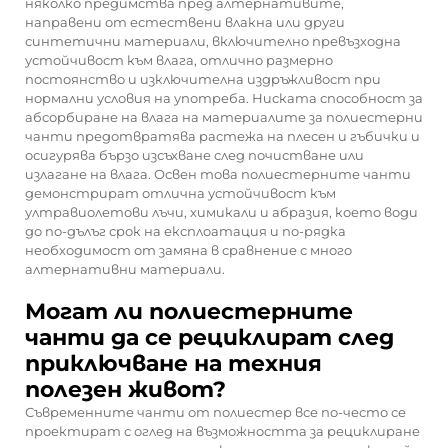
няколко предимства пред алтернативите,
направени от естествени влакна или други
синтетични материали, включително превъзходна
устойчивост към влага, отлично размерно
постоянство и изключителна издръжливост при
нормални условия на употреба. Ниската способност за
абсорбиране на влага на материалите за полиестерни
чанти предотвратява растежа на плесен и гъбички и
осигурява бързо изсъхване след почистване или
излагане на влага. Освен това полиестерните чанти
демонстрират отлична устойчивост към
ултравиолетови лъчи, химикали и абразия, което води
до по-дълъг срок на експлоатация и по-рядка
необходимост от замяна в сравнение с много
алтернативни материали.
Могат ли полиестерните
чанти да се рециклират след
приключване на техния
полезен живот?
Съвременните чанти от полиестер все по-често се
проектират с оглед на възможността за рециклиране