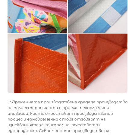
Съвременната производствена среда за производство
на полиестерни чанти е приела технологични
иновации, които опростяват производствения
процес и едновременно с това отговарят на
изискванията за контрол на качеството и
еднородност. Съвременното производство на