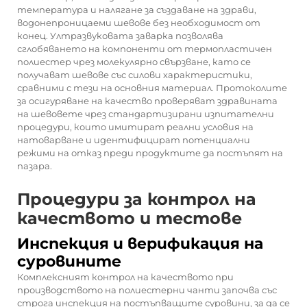
температура и налягане за създаване на здрави,
водонепроницаеми шевове без необходимост от
конец. Ултразвуковата заварка позволява
сглобяването на компоненти от термопластичен
полиестер чрез молекулярно свързване, като се
получават шевове със силови характеристики,
сравними с тези на основния материал. Протоколите
за осигуряване на качество проверяват здравината
на шевовете чрез стандартизирани изпитателни
процедури, които имитират реални условия на
натоварване и идентифицират потенциални
режими на отказ преди продуктите да постъпят на
пазара.
Процедури за контрол на
качеството и тестове
Инспекция и верификация на
суровините
Комплексният контрол на качеството при
производството на полиестерни чанти започва със
строга инспекция на постъпващите суровини, за да се