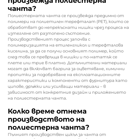
произвежда полиестерна
чанта?
Полиестерната чанта се произвежда предимно от
полимери на полиетилен терефталат (PET), които се
обработват до непрекъснати нишки чрез процеса на
изтегляне от разтопено състояние.
Производственият процес започва с
полимеризацията на етиленгликол и терефталова
киселина, за да се получи основният полимер, който
след това се превръща в нишки и по-нататък се
плете или трие в платно. Допълнителни материали
могат да включват багрила за оцветяване, химични
пропитки за подобряване на експлоатационните
характеристики и компоненти от фурнитура като
ципове, дръжки или усилващи материали – в
зависимост от конкретния дизайн и приложението
на полиестерната чанта.
Колко време отнема
производството на
полиестерна чанта?
Пълният производствен цикъл за чанта от