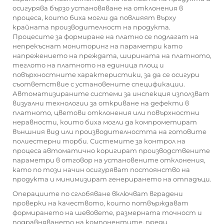
осигурява бързо установяване на отклонения в
процеса, които биха могли да повлияят върху
крайната производителност на продукта.
Процесите за формиране на платно се подлагат на
непрекъснат мониторинг на параметри като
напрежението на преждата, ширината на платното,
теглото на платното на единица площ и
повърхностните характеристики, за да се осигури
съответствие с установените спецификации.
Автоматизираните системи за инспекция използват
визуални технологии за откриване на дефекти в
платното, цветови отклонения или повърхностни
неравности, които биха могли да компрометират
външния вид или производителността на готовите
полиестерни торби. Системите за контрол на
процеса автоматично коригират производствените
параметри в отговор на установените отклонения,
като по този начин осигуряват постоянство на
продукта и минимизират генерирането на отпадъци.
Операциите по сглобяване включват вградени
проверки на качеството, които потвърждават
формирането на шевовете, размерната точност и
подравняването на компонентите, преди