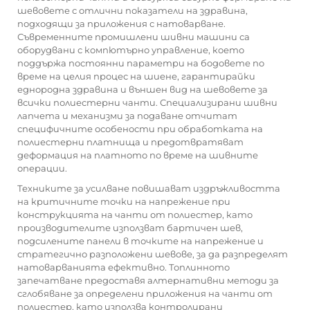
шевовете с отлични показатели на здравина,
подходящи за приложения с натоварване.
Съвременните промишлени шивни машини са
оборудвани с компютърно управление, което
поддържа постоянни параметри на бодовете по
време на целия процес на шиене, гарантирайки
еднородна здравина и външен вид на шевовете за
всички полиестерни чанти. Специализирани шивни
лапчета и механизми за подаване отчитат
специфичните особености при обработката на
полиестерни платнища и предотвратяват
деформация на платното по време на шивните
операции.
Техниките за усилване повишават издръжливостта
на критичните точки на напрежение при
конструкцията на чанти от полиестер, като
производителите използват бартичен шев,
подсилените панели в точките на напрежение и
стратегично разположени шевове, за да разпределят
натоварванията ефективно. Топлинното
запечатване предоставя алтернативни методи за
сглобяване за определени приложения на чанти от
полиестер, като използва контролирани