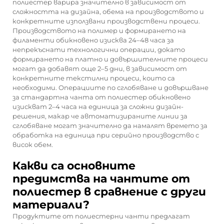
полиестер варира значително в зависимост от
сложността на дизайна, обема на производството и
конкретните използвани производствени процеси.
Производството на полимер и формирането на
филаменти обикновено изисква 24–48 часа за
непрекъснати технологични операции, докато
формирането на платно и довършителните процеси
могат да добавят още 2–5 дни, в зависимост от
конкретните текстилни процеси, които са
необходими. Операциите по сглобяване и довършване
за стандартна чанта от полиестер обикновено
изискват 2–4 часа на единица за сложни дизайн-
решения, макар че автоматизираните линии за
сглобяване могат значително да намалят времето за
обработка на единица при серийно производство с
висок обем.
Какви са основните
предимства на чантите от
полиестер в сравнение с други
материали?
Продуктите от полиестерни чанти предлагат