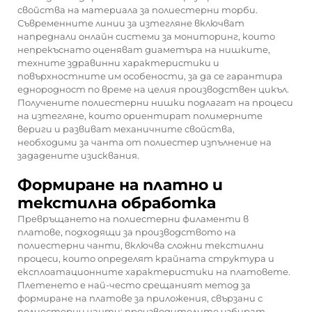
свойства на материала за полиестерни торби.
Съвременните линии за изтегляне включват
напреднали онлайн системи за мониторинг, които
непрекъснато оценяват диаметъра на нишките,
техните здравинни характеристики и
повърхностните им особености, за да се гарантира
еднородност по време на целия производствен цикъл.
Получените полиестерни нишки подлагат на процеси
на изтегляне, които ориентират полимерните
вериги и развиват механичните свойства,
необходими за
чанта от полиестер
изпълнение на
зададените изисквания.
Формиране на платно и
текстилна обработка
Превръщането на полиестерни филаменти в
платове, подходящи за производството на
полиестерни чанти, включва сложни текстилни
процеси, които определят крайната структура и
експлоатационните характеристики на платовете.
Плетенето е най-често срещаният метод за
формиране на платове за приложения, свързани с
полиестерни чанти; производителите избират