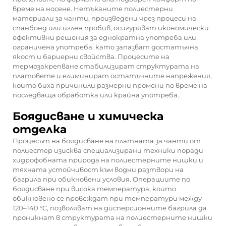
време на носене. Нетъканите полиестерни
материали за чанти, произведени чрез процеси на
спанбонд или иглен пробив, осигуряват икономически
ефективни решения за еднократна употреба или
ограничена употреба, като запазват достатъчна
якост и бариерни свойства. Процесите на
термозакрепване стабилизират структурата на
платовете и елиминират остатъчните напрежения,
които биха причинили размерни промени по време на
последваща обработка или крайна употреба.
Боядисване и химическа
отделка
Процесът на боядисване на платната за чанти от
полиестер изисква специализирани техники поради
хидрофобната природа на полиестерните нишки и
тяхната устойчивост към водни разтвори на
багрила при обикновени условия. Операциите по
боядисване при висока температура, които
обикновено се провеждат при температури между
120–140 °C, позволяват на дисперсионните багрила да
проникнат в структурата на полиестерните нишки