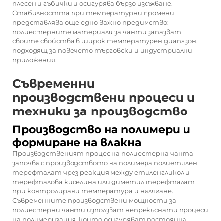
плесен и гъбички и осигурява бързо изсъхване.
Стабилността при температурни промени
представлява още едно важно предимство:
полиестерните материали за чанти запазват
своите свойства в широк температурен диапазон,
подходящ за повечето търговски и индустриални
приложения.
Съвременни
производствени процеси и
техники за производство
Производство на полимери и
формиране на влакна
Производственият процес на полиестерна чанта
започва с производството на полимера полиетилен
терефталат чрез реакция между етиленгликол и
терефталова киселина или диметил терефталат
при контролирани температура и налягане.
Съвременните производствени мощности за
полиестерни чанти използват непрекъснати процеси
на полимеризация, които осигуряват постоянна