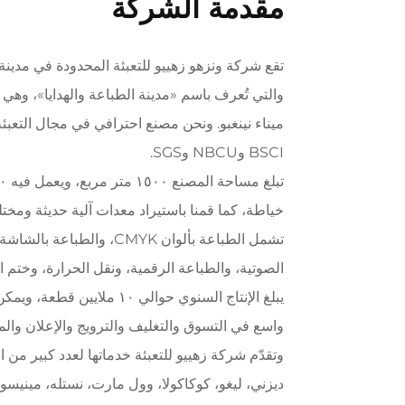
مقدمة الشركة
تقع شركة ونزهو زهييو للتعبئة المحدودة في مدينة 
والتي تُعرف باسم «مدينة الطباعة والهدايا»، وه
BSCI وNBCU وSGS.
خياطة، كما قمنا باستيراد معدات آلية حديثة ومخت
تشمل الطباعة بألوان CMYK، وا
الصوتية، والطباعة الرقمية، ونقل الحرارة، وختم ال
يبلغ الإنتاج السنوي حوالي ١٠ 
واسع في التسوق والتغليف والترويج والإعلان والمن
وتقدّم شركة زهييو للتعبئة خدماتها لعدد كبير من ا
ديزني، ليغو، كوكاكولا، وول مارت، نستله، مينيسو،