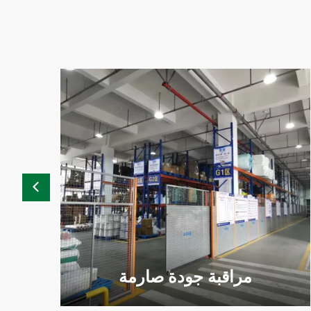
مراقبة جودة صارمة
دع