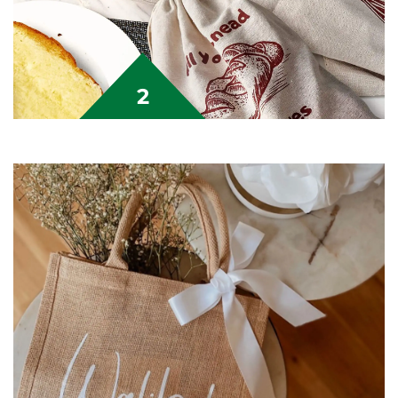
2
حقيبة قماشية برباط سحب