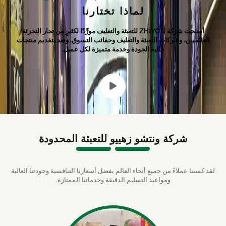
لماذا تختارنا
أصبحت شركة ZHIYOU للتعبئة والتغليف مورِّدًا لكثيرٍ من تجار التجزئة
العالميين، وشركات التعبئة والتغليف وحقائب التسوق. ونعد بتقديم منتجات
عالية الجودة وخدمة متميزة لكل عميل.
شركة ونتشو زهييو للتعبئة المحدودة
لقد كسبنا عملاءً من جميع أنحاء العالم بفضل أسعارنا التنافسية وجودتنا العالية
ومواعيد التسليم الدقيقة وخدماتنا الممتازة.