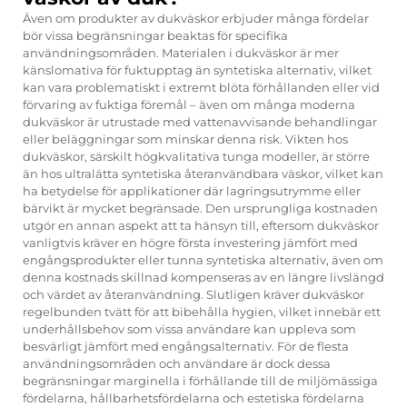
Även om produkter av dukväskor erbjuder många fördelar
bör vissa begränsningar beaktas för specifika
användningsområden. Materialen i dukväskor är mer
känslomativa för fuktupptag än syntetiska alternativ, vilket
kan vara problematiskt i extremt blöta förhållanden eller vid
förvaring av fuktiga föremål – även om många moderna
dukväskor är utrustade med vattenavvisande behandlingar
eller beläggningar som minskar denna risk. Vikten hos
dukväskor, särskilt högkvalitativa tunga modeller, är större
än hos ultralätta syntetiska återanvändbara väskor, vilket kan
ha betydelse för applikationer där lagringsutrymme eller
bärvikt är mycket begränsade. Den ursprungliga kostnaden
utgör en annan aspekt att ta hänsyn till, eftersom dukväskor
vanligtvis kräver en högre första investering jämfört med
engångsprodukter eller tunna syntetiska alternativ, även om
denna kostnads skillnad kompenseras av en längre livslängd
och värdet av återanvändning. Slutligen kräver dukväskor
regelbunden tvätt för att bibehålla hygien, vilket innebär ett
underhållsbehov som vissa användare kan uppleva som
besvärligt jämfört med engångsalternativ. För de flesta
användningsområden och användare är dock dessa
begränsningar marginella i förhållande till de miljömässiga
fördelarna, hållbarhetsfördelarna och estetiska fördelarna