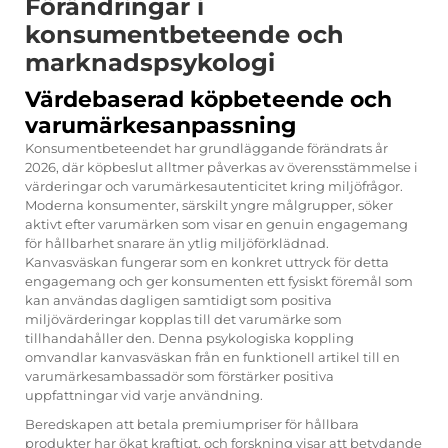
Förändringar i
konsumentbeteende och
marknadspsykologi
Värdebaserad köpbeteende och
varumärkesanpassning
Konsumentbeteendet har grundläggande förändrats år
2026, där köpbeslut alltmer påverkas av överensstämmelse i
värderingar och varumärkesautenticitet kring miljöfrågor.
Moderna konsumenter, särskilt yngre målgrupper, söker
aktivt efter varumärken som visar en genuin engagemang
för hållbarhet snarare än ytlig miljöförklädnad.
Kanvasväskan fungerar som en konkret uttryck för detta
engagemang och ger konsumenten ett fysiskt föremål som
kan användas dagligen samtidigt som positiva
miljövärderingar kopplas till det varumärke som
tillhandahåller den. Denna psykologiska koppling
omvandlar kanvasväskan från en funktionell artikel till en
varumärkesambassadör som förstärker positiva
uppfattningar vid varje användning.
Beredskapen att betala premiumpriser för hållbara
produkter har ökat kraftigt, och forskning visar att betydande