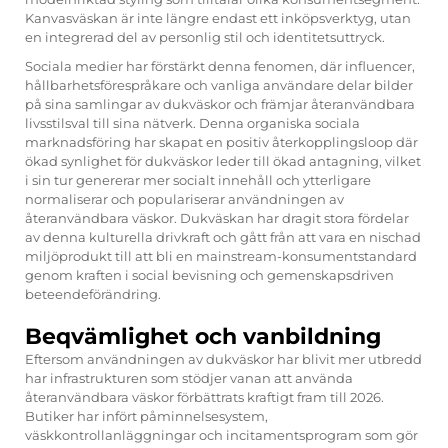
Kanvasväskan är inte längre endast ett inköpsverktyg, utan
en integrerad del av personlig stil och identitetsuttryck.
Sociala medier har förstärkt denna fenomen, där influencer,
hållbarhetsförespråkare och vanliga användare delar bilder
på sina samlingar av dukväskor och främjar återanvändbara
livsstilsval till sina nätverk. Denna organiska sociala
marknadsföring har skapat en positiv återkopplingsloop där
ökad synlighet för dukväskor leder till ökad antagning, vilket
i sin tur genererar mer socialt innehåll och ytterligare
normaliserar och populariserar användningen av
återanvändbara väskor. Dukväskan har dragit stora fördelar
av denna kulturella drivkraft och gått från att vara en nischad
miljöprodukt till att bli en mainstream-konsumentstandard
genom kraften i social bevisning och gemenskapsdriven
beteendeförändring.
Beqvämlighet och vanbildning
Eftersom användningen av dukväskor har blivit mer utbredd
har infrastrukturen som stödjer vanan att använda
återanvändbara väskor förbättrats kraftigt fram till 2026.
Butiker har infört påminnelsesystem,
väskkontrollanläggningar och incitamentsprogram som gör