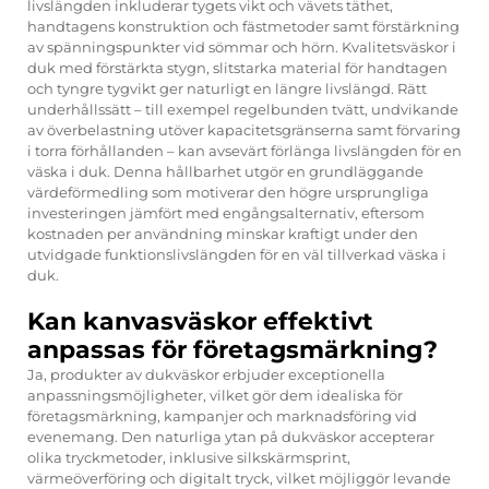
livslängden inkluderar tygets vikt och vävets täthet,
handtagens konstruktion och fästmetoder samt förstärkning
av spänningspunkter vid sömmar och hörn. Kvalitetsväskor i
duk med förstärkta stygn, slitstarka material för handtagen
och tyngre tygvikt ger naturligt en längre livslängd. Rätt
underhållssätt – till exempel regelbunden tvätt, undvikande
av överbelastning utöver kapacitetsgränserna samt förvaring
i torra förhållanden – kan avsevärt förlänga livslängden för en
väska i duk. Denna hållbarhet utgör en grundläggande
värdeförmedling som motiverar den högre ursprungliga
investeringen jämfört med engångsalternativ, eftersom
kostnaden per användning minskar kraftigt under den
utvidgade funktionslivslängden för en väl tillverkad väska i
duk.
Kan kanvasväskor effektivt
anpassas för företagsmärkning?
Ja, produkter av dukväskor erbjuder exceptionella
anpassningsmöjligheter, vilket gör dem idealiska för
företagsmärkning, kampanjer och marknadsföring vid
evenemang. Den naturliga ytan på dukväskor accepterar
olika tryckmetoder, inklusive silkskärmsprint,
värmeöverföring och digitalt tryck, vilket möjliggör levande