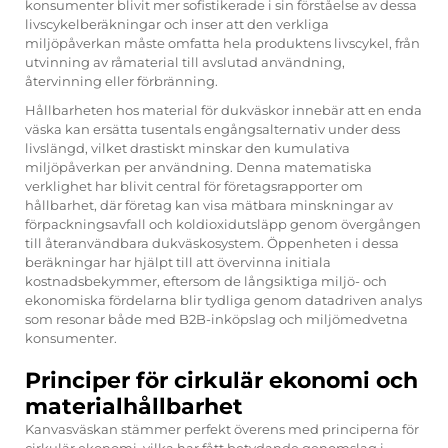
konsumenter blivit mer sofistikerade i sin förståelse av dessa
livscykelberäkningar och inser att den verkliga
miljöpåverkan måste omfatta hela produktens livscykel, från
utvinning av råmaterial till avslutad användning,
återvinning eller förbränning.
Hållbarheten hos material för dukväskor innebär att en enda
väska kan ersätta tusentals engångsalternativ under dess
livslängd, vilket drastiskt minskar den kumulativa
miljöpåverkan per användning. Denna matematiska
verklighet har blivit central för företagsrapporter om
hållbarhet, där företag kan visa mätbara minskningar av
förpackningsavfall och koldioxidutsläpp genom övergången
till återanvändbara dukväskosystem. Öppenheten i dessa
beräkningar har hjälpt till att övervinna initiala
kostnadsbekymmer, eftersom de långsiktiga miljö- och
ekonomiska fördelarna blir tydliga genom datadriven analys
som resonar både med B2B-inköpslag och miljömedvetna
konsumenter.
Principer för cirkulär ekonomi och
materialhållbarhet
Kanvasväskan stämmer perfekt överens med principerna för