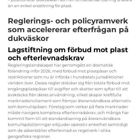
än en enkel ersättning för plast.
Reglerings- och policyramverk
som accelererar efterfrågan på
dukväskor
Lagstiftning om förbud mot plast
och efterlevnadskrav
Regleringslandskapet har genomgått en dramatisk
förändring inför 2026, med förbud mot plastpåsar och
restriktioner som nu är införda i hundratals jurisdiktioner
världen över. Dessa regler sträcker sig från totala förbud mot
engångsplastpåsar till avgifter och skatter som syftar till att
avskräcka från deras användning, vilket skapar kraftfulla
marknadsincitament som främjar återanvändbara alternativ
som bomullspåsen. Företag som verkar på flera marknader
måste navigera komplexa efterlevnadskrav, och många har
kommit fram till att standardisering på återanvändbara
bomullspåslösningar erbjuder operativ enkelhet samtidigt
som de säkerställer efterlevnad av regelverk i olika
geografiska regioner.