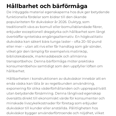
Hållbarhet och bärförmåga
De inbyggda material egenskaperna hos duk ger betydande
funktionella fördelar som bidrar till den ökande
populariteten för dukväskor år 2026. Duktyg, som
traditionellt vävs av bomull eller bomullsblandade fibrer,
erbjuder exceptionell dragstyrka och hållbarhet som långt
överträffar syntetiska engångsalternativ. En högkvalitativ
dukväska kan säkert bära tunga laster – ofta 20–50 pund
eller mer – utan att rivs eller får handtag som går sönder,
vilket gör den lämplig för exempelvis matinköp,
biblioteksbesök, marknadsbesök och allmänna
transportbehov. Denna bärförmåga möter praktiska
konsumentbehov samtidigt som den uppfyller löften om
hållbarhet.
Hållbarheten i konstruktionen av dukväskor innebär att en
enda väska kan tåla år av regelbunden användning,
exponering för olika väderförhållanden och upprepad tvätt
utan betydande försämring. Denna långlivad egenskap
översätts direkt till ekonomiskt värde för konsumenter och
minskade livscykelkostnader för företag som erbjuder
dukväskor till kunder eller anställda. Pålitligheten hos
dukväskor bygger användarförtroende och nöjdhet, vilket