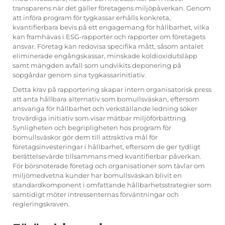
transparens när det gäller företagens miljöpåverkan. Genom
att införa program för tygkassar erhålls konkreta,
kvantifierbara bevis på ett engagemang för hållbarhet, vilka
kan framhävas i ESG-rapporter och rapporter om företagets
ansvar. Företag kan redovisa specifika mått, såsom antalet
eliminerade engångskassar, minskade koldioxidutsläpp
samt mängden avfall som undvikits deponering på
sopgårdar genom sina tygkassarinitiativ.
Detta krav på rapportering skapar intern organisatorisk press
att anta hållbara alternativ som bomullsväskan, eftersom
ansvariga för hållbarhet och verkställande ledning söker
trovärdiga initiativ som visar mätbar miljöförbättring.
Synligheten och begripligheten hos program för
bomullsväskor gör dem till attraktiva mål för
företagsinvesteringar i hållbarhet, eftersom de ger tydligt
berättelsevärde tillsammans med kvantifierbar påverkan.
För börsnoterade företag och organisationer som tävlar om
miljömedvetna kunder har bomullsväskan blivit en
standardkomponent i omfattande hållbarhetsstrategier som
samtidigt möter intressenternas förväntningar och
regleringskraven.