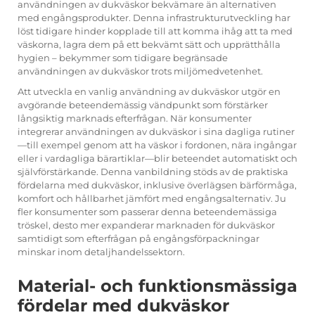
användningen av dukväskor bekvämare än alternativen
med engångsprodukter. Denna infrastrukturutveckling har
löst tidigare hinder kopplade till att komma ihåg att ta med
väskorna, lagra dem på ett bekvämt sätt och upprätthålla
hygien – bekymmer som tidigare begränsade
användningen av dukväskor trots miljömedvetenhet.
Att utveckla en vanlig användning av dukväskor utgör en
avgörande beteendemässig vändpunkt som förstärker
långsiktig marknads efterfrågan. När konsumenter
integrerar användningen av dukväskor i sina dagliga rutiner
—till exempel genom att ha väskor i fordonen, nära ingångar
eller i vardagliga bärartiklar—blir beteendet automatiskt och
självförstärkande. Denna vanbildning stöds av de praktiska
fördelarna med dukväskor, inklusive överlägsen bärförmåga,
komfort och hållbarhet jämfört med engångsalternativ. Ju
fler konsumenter som passerar denna beteendemässiga
tröskel, desto mer expanderar marknaden för dukväskor
samtidigt som efterfrågan på engångsförpackningar
minskar inom detaljhandelssektorn.
Material- och funktionsmässiga
fördelar med dukväskor