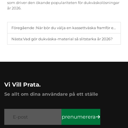
som driver den ökande populariteten för dukväskolösningar
år 2026.
Föregående :
När bör du välja en kassettväska framför en ryggsäck?
Nästa:
Vad gör dukväska-material så slitstarka år 2026?
Vi Vill Prata.
Se allt om dina användare på ett ställe
prenumerera