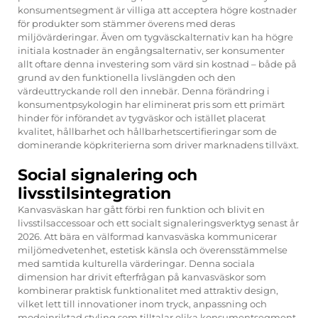
konsumentsegment är villiga att acceptera högre kostnader
för produkter som stämmer överens med deras
miljövärderingar. Även om tygväsckalternativ kan ha högre
initiala kostnader än engångsalternativ, ser konsumenter
allt oftare denna investering som värd sin kostnad – både på
grund av den funktionella livslängden och den
värdeuttryckande roll den innebär. Denna förändring i
konsumentpsykologin har eliminerat pris som ett primärt
hinder för införandet av tygväskor och istället placerat
kvalitet, hållbarhet och hållbarhetscertifieringar som de
dominerande köpkriterierna som driver marknadens tillväxt.
Social signalering och
livsstilsintegration
Kanvasväskan har gått förbi ren funktion och blivit en
livsstilsaccessoar och ett socialt signaleringsverktyg senast år
2026. Att bära en välformad kanvasväska kommunicerar
miljömedvetenhet, estetisk känsla och överensstämmelse
med samtida kulturella värderingar. Denna sociala
dimension har drivit efterfrågan på kanvasväskor som
kombinerar praktisk funktionalitet med attraktiv design,
vilket lett till innovationer inom tryck, anpassning och
modeinriktad styling som tilltalar olika konsumentsegment.