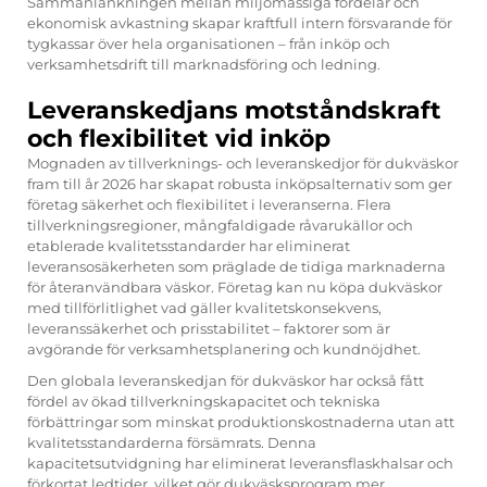
Sammanlänkningen mellan miljömässiga fördelar och
ekonomisk avkastning skapar kraftfull intern försvarande för
tygkassar över hela organisationen – från inköp och
verksamhetsdrift till marknadsföring och ledning.
Leveranskedjans motståndskraft
och flexibilitet vid inköp
Mognaden av tillverknings- och leveranskedjor för dukväskor
fram till år 2026 har skapat robusta inköpsalternativ som ger
företag säkerhet och flexibilitet i leveranserna. Flera
tillverkningsregioner, mångfaldigade råvarukällor och
etablerade kvalitetsstandarder har eliminerat
leveransosäkerheten som präglade de tidiga marknaderna
för återanvändbara väskor. Företag kan nu köpa dukväskor
med tillförlitlighet vad gäller kvalitetskonsekvens,
leveranssäkerhet och prisstabilitet – faktorer som är
avgörande för verksamhetsplanering och kundnöjdhet.
Den globala leveranskedjan för dukväskor har också fått
fördel av ökad tillverkningskapacitet och tekniska
förbättringar som minskat produktionskostnaderna utan att
kvalitetsstandarderna försämrats. Denna
kapacitetsutvidgning har eliminerat leveransflaskhalsar och
förkortat ledtider, vilket gör dukväsksprogram mer