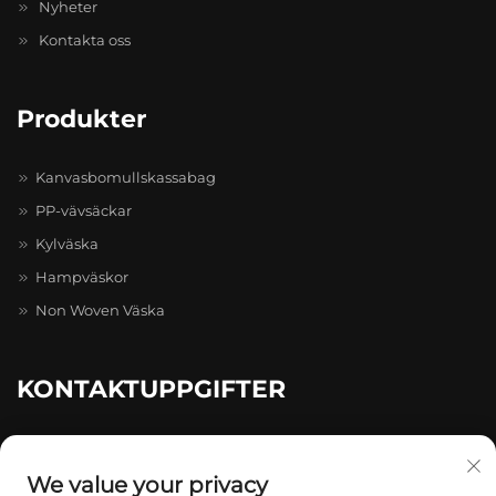
Nyheter
Kontakta oss
Produkter
Kanvasbomullskassabag
PP-vävsäckar
Kylväska
Hampväskor
Non Woven Väska
KONTAKTUPPGIFTER
20-4-402, Caihong Zhihui Pioneer Park, nr 511–731, Caihong
Ave., Longgang
We value your privacy