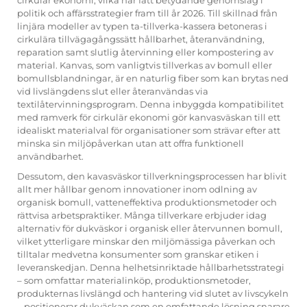
cirkulär ekonomi, vilka har fått betydande genomslag i
politik och affärsstrategier fram till år 2026. Till skillnad från
linjära modeller av typen ta-tillverka-kassera betoneras i
cirkulära tillvägagångssätt hållbarhet, återanvändning,
reparation samt slutlig återvinning eller kompostering av
material. Kanvas, som vanligtvis tillverkas av bomull eller
bomullsblandningar, är en naturlig fiber som kan brytas ned
vid livslängdens slut eller återanvändas via
textilåtervinningsprogram. Denna inbyggda kompatibilitet
med ramverk för cirkulär ekonomi gör kanvasväskan till ett
idealiskt materialval för organisationer som strävar efter att
minska sin miljöpåverkan utan att offra funktionell
användbarhet.
Dessutom, den
kavasväskor
tillverkningsprocessen har blivit
allt mer hållbar genom innovationer inom odlning av
organisk bomull, vatteneffektiva produktionsmetoder och
rättvisa arbetspraktiker. Många tillverkare erbjuder idag
alternativ för dukväskor i organisk eller återvunnen bomull,
vilket ytterligare minskar den miljömässiga påverkan och
tilltalar medvetna konsumenter som granskar etiken i
leveranskedjan. Denna helhetsinriktade hållbarhetsstrategi
– som omfattar materialinköp, produktionsmetoder,
produkternas livslängd och hantering vid slutet av livscykeln
– positionerar dukväskan som en omfattande lösning snarare