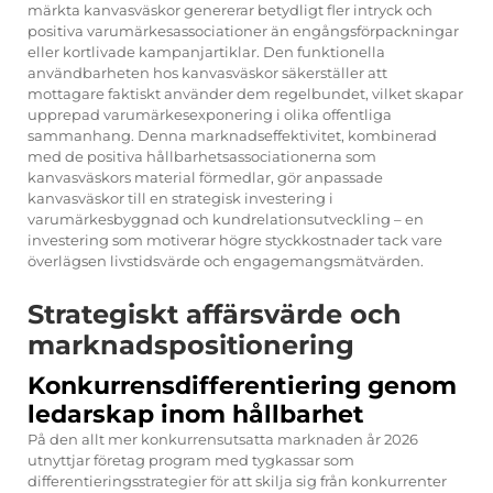
märkta kanvasväskor genererar betydligt fler intryck och
positiva varumärkesassociationer än engångsförpackningar
eller kortlivade kampanjartiklar. Den funktionella
användbarheten hos kanvasväskor säkerställer att
mottagare faktiskt använder dem regelbundet, vilket skapar
upprepad varumärkesexponering i olika offentliga
sammanhang. Denna marknadseffektivitet, kombinerad
med de positiva hållbarhetsassociationerna som
kanvasväskors material förmedlar, gör anpassade
kanvasväskor till en strategisk investering i
varumärkesbyggnad och kundrelationsutveckling – en
investering som motiverar högre styckkostnader tack vare
överlägsen livstidsvärde och engagemangsmätvärden.
Strategiskt affärsvärde och
marknadspositionering
Konkurrensdifferentiering genom
ledarskap inom hållbarhet
På den allt mer konkurrensutsatta marknaden år 2026
utnyttjar företag program med tygkassar som
differentieringsstrategier för att skilja sig från konkurrenter