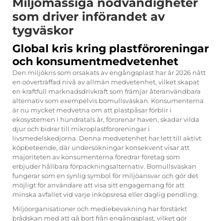
Miljömässiga nödvändigheter
som driver införandet av
tygväskor
Global kris kring plastföroreningar
och konsumentmedvetenhet
Den miljökris som orsakats av engångsplast har år 2026 nått
en oöverträffad nivå av allmän medvetenhet, vilket skapat
en kraftfull marknadsdrivkraft som främjar återanvändbara
alternativ som exempelvis bomullsväskan. Konsumenterna
är nu mycket medvetna om att plastpåsar förblir i
ekosystemen i hundratals år, förorenar haven, skadar vilda
djur och bidrar till mikroplastföroreningar i
livsmedelskedjorna. Denna medvetenhet har lett till aktivt
köpbeteende, där undersökningar konsekvent visar att
majoriteten av konsumenterna föredrar företag som
erbjuder hållbara förpackningsalternativ. Bomullsväskan
fungerar som en synlig symbol för miljöansvar och gör det
möjligt för användare att visa sitt engagemang för att
minska avfallet vid varje inköpsresa eller daglig pendling.
Miljöorganisationer och mediebevakning har förstärkt
brådskan med att gå bort från engångsplast, vilket gör