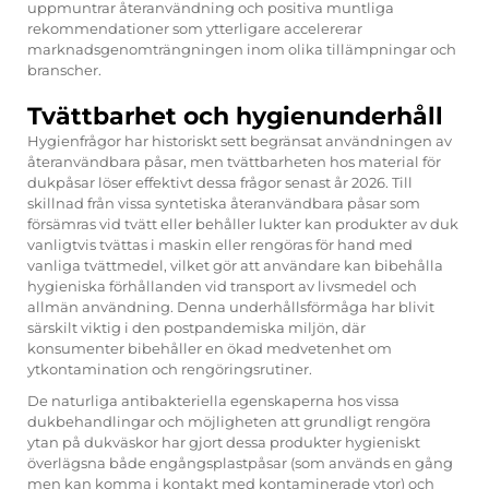
uppmuntrar återanvändning och positiva muntliga
rekommendationer som ytterligare accelererar
marknadsgenomträngningen inom olika tillämpningar och
branscher.
Tvättbarhet och hygienunderhåll
Hygienfrågor har historiskt sett begränsat användningen av
återanvändbara påsar, men tvättbarheten hos material för
dukpåsar löser effektivt dessa frågor senast år 2026. Till
skillnad från vissa syntetiska återanvändbara påsar som
försämras vid tvätt eller behåller lukter kan produkter av duk
vanligtvis tvättas i maskin eller rengöras för hand med
vanliga tvättmedel, vilket gör att användare kan bibehålla
hygieniska förhållanden vid transport av livsmedel och
allmän användning. Denna underhållsförmåga har blivit
särskilt viktig i den postpandemiska miljön, där
konsumenter bibehåller en ökad medvetenhet om
ytkontamination och rengöringsrutiner.
De naturliga antibakteriella egenskaperna hos vissa
dukbehandlingar och möjligheten att grundligt rengöra
ytan på dukväskor har gjort dessa produkter hygieniskt
överlägsna både engångsplastpåsar (som används en gång
men kan komma i kontakt med kontaminerade ytor) och