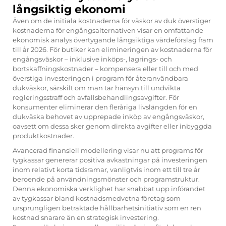
långsiktig ekonomi
Även om de initiala kostnaderna för väskor av duk överstiger
kostnaderna för engångsalternativen visar en omfattande
ekonomisk analys övertygande långsiktiga värdeförslag fram
till år 2026. För butiker kan elimineringen av kostnaderna för
engångsväskor – inklusive inköps-, lagrings- och
bortskaffningskostnader – kompensera eller till och med
överstiga investeringen i program för återanvändbara
dukväskor, särskilt om man tar hänsyn till undvikta
regleringsstraff och avfallsbehandlingsavgifter. För
konsumenter eliminerar den fleråriga livslängden för en
dukväska behovet av upprepade inköp av engångsväskor,
oavsett om dessa sker genom direkta avgifter eller inbyggda
produktkostnader.
Avancerad finansiell modellering visar nu att programs för
tygkassar genererar positiva avkastningar på investeringen
inom relativt korta tidsramar, vanligtvis inom ett till tre år
beroende på användningsmönster och programstruktur.
Denna ekonomiska verklighet har snabbat upp införandet
av tygkassar bland kostnadsmedvetna företag som
ursprungligen betraktade hållbarhetsinitiativ som en ren
kostnad snarare än en strategisk investering.