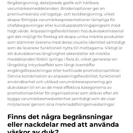
färgåtergivning, detaljerade grafik och hållbara
varumärkesmeddelanden. Broderioptioner ger en
premiumkänsla vid logotyp- och textåtergivning, vilket
skapar förhöjda varumärkespresentationer lämpliga för
chefsbegravningar eller kunduppskattningsprogram med
högt värde. Anpassningsflexibiliteten hos dukväskomaterial
gör det möjligt for företag att skapa unika märkta produkter
som stämmer överens med deras visuella identitet samtidigt
som de levererar funktionell nytta till mottagarna. Viktigt är
att dukväskornas långlivighet säkerställer att märkta
meddelanden förblir synliga i flera år, vilket genererar en
långsiktig intryckseffekt som långt överträffar
engångsförpackningar eller kortlivade promotionsartiklar.
Denna kombination av anpassningsflexibilitet, funktionell
användbarhet och utökad varumärkesexponering gör
dukväskan till en av de mest effektiva kategorierna av
promotionsartiklar för organisationer som strävar efter att
bygga varumärkesmedvetenhet samtidigt som de visar
miljöansvar genom sina marknadsföringsinvesteringar.
Finns det några begränsningar
eller nackdelar med att använda
väskor av duk?