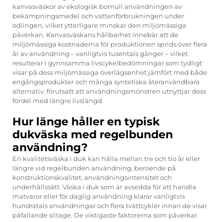
kanvasväskor av ekologisk bomull användningen av
bekämpningsmedel och vattenförbrukningen under
odlingen, vilket ytterligare minskar den miljömässiga
påverkan. Kanvasväskans hållbarhet innebär att de
miljömässiga kostnaderna för produktionen sprids över flera
år av användning – vanligtvis tusentals gånger – vilket
resulterar i gynnsamma livscykelbedömningar som tydligt
visar på dess miljömässiga överlägsenhet jämfört med både
engångsprodukter och många syntetiska återanvändbara
alternativ, förutsatt att användningsmönstren utnyttjar dess
fördel med längre livslängd.
Hur länge håller en typisk
dukväska med regelbunden
användning?
En kvalitetsväska i duk kan hålla mellan tre och tio år eller
längre vid regelbunden användning, beroende på
konstruktionskvalitet, användningsintensitet och
underhållssätt. Väska i duk som är avsedda för att handla
matvaror eller för daglig användning klarar vanligtvis
hundratals användningar och flera tvättcykler innan de visar
påfallande slitage. De viktigaste faktorerna som påverkar