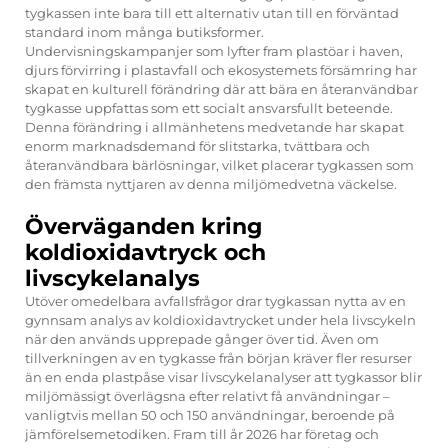
tygkassen inte bara till ett alternativ utan till en förväntad
standard inom många butiksformer.
Undervisningskampanjer som lyfter fram plastöar i haven,
djurs förvirring i plastavfall och ekosystemets försämring har
skapat en kulturell förändring där att bära en återanvändbar
tygkasse uppfattas som ett socialt ansvarsfullt beteende.
Denna förändring i allmänhetens medvetande har skapat
enorm marknadsdemand för slitstarka, tvättbara och
återanvändbara bärlösningar, vilket placerar tygkassen som
den främsta nyttjaren av denna miljömedvetna väckelse.
Överväganden kring
koldioxidavtryck och
livscykelanalys
Utöver omedelbara avfallsfrågor drar tygkassan nytta av en
gynnsam analys av koldioxidavtrycket under hela livscykeln
när den används upprepade gånger över tid. Även om
tillverkningen av en tygkasse från början kräver fler resurser
än en enda plastpåse visar livscykelanalyser att tygkassor blir
miljömässigt överlägsna efter relativt få användningar –
vanligtvis mellan 50 och 150 användningar, beroende på
jämförelsemetodiken. Fram till år 2026 har företag och