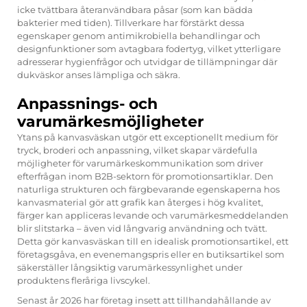
icke tvättbara återanvändbara påsar (som kan bädda
bakterier med tiden). Tillverkare har förstärkt dessa
egenskaper genom antimikrobiella behandlingar och
designfunktioner som avtagbara fodertyg, vilket ytterligare
adresserar hygienfrågor och utvidgar de tillämpningar där
dukväskor anses lämpliga och säkra.
Anpassnings- och
varumärkesmöjligheter
Ytans på kanvasväskan utgör ett exceptionellt medium för
tryck, broderi och anpassning, vilket skapar värdefulla
möjligheter för varumärkeskommunikation som driver
efterfrågan inom B2B-sektorn för promotionsartiklar. Den
naturliga strukturen och färgbevarande egenskaperna hos
kanvasmaterial gör att grafik kan återges i hög kvalitet,
färger kan appliceras levande och varumärkesmeddelanden
blir slitstarka – även vid långvarig användning och tvätt.
Detta gör kanvasväskan till en idealisk promotionsartikel, ett
företagsgåva, en evenemangspris eller en butiksartikel som
säkerställer långsiktig varumärkessynlighet under
produktens fleråriga livscykel.
Senast år 2026 har företag insett att tillhandahållande av