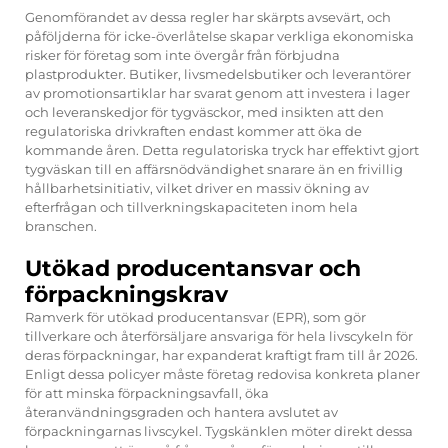
Genomförandet av dessa regler har skärpts avsevärt, och
påföljderna för icke-överlåtelse skapar verkliga ekonomiska
risker för företag som inte övergår från förbjudna
plastprodukter. Butiker, livsmedelsbutiker och leverantörer
av promotionsartiklar har svarat genom att investera i lager
och leveranskedjor för tygväsckor, med insikten att den
regulatoriska drivkraften endast kommer att öka de
kommande åren. Detta regulatoriska tryck har effektivt gjort
tygväskan till en affärsnödvändighet snarare än en frivillig
hållbarhetsinitiativ, vilket driver en massiv ökning av
efterfrågan och tillverkningskapaciteten inom hela
branschen.
Utökad producentansvar och
förpackningskrav
Ramverk för utökad producentansvar (EPR), som gör
tillverkare och återförsäljare ansvariga för hela livscykeln för
deras förpackningar, har expanderat kraftigt fram till år 2026.
Enligt dessa policyer måste företag redovisa konkreta planer
för att minska förpackningsavfall, öka
återanvändningsgraden och hantera avslutet av
förpackningarnas livscykel. Tygskänklen möter direkt dessa