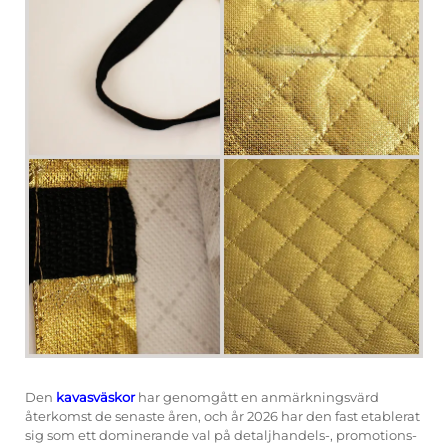
Den
kavasväskor
har genomgått en anmärkningsvärd
återkomst de senaste åren, och år 2026 har den fast etablerat
sig som ett dominerande val på detaljhandels-, promotions-