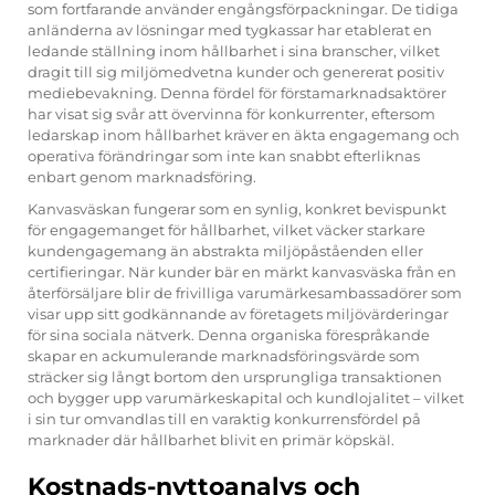
som fortfarande använder engångsförpackningar. De tidiga
anländerna av lösningar med tygkassar har etablerat en
ledande ställning inom hållbarhet i sina branscher, vilket
dragit till sig miljömedvetna kunder och genererat positiv
mediebevakning. Denna fördel för förstamarknadsaktörer
har visat sig svår att övervinna för konkurrenter, eftersom
ledarskap inom hållbarhet kräver en äkta engagemang och
operativa förändringar som inte kan snabbt efterliknas
enbart genom marknadsföring.
Kanvasväskan fungerar som en synlig, konkret bevispunkt
för engagemanget för hållbarhet, vilket väcker starkare
kundengagemang än abstrakta miljöpåståenden eller
certifieringar. När kunder bär en märkt kanvasväska från en
återförsäljare blir de frivilliga varumärkesambassadörer som
visar upp sitt godkännande av företagets miljövärderingar
för sina sociala nätverk. Denna organiska förespråkande
skapar en ackumulerande marknadsföringsvärde som
sträcker sig långt bortom den ursprungliga transaktionen
och bygger upp varumärkeskapital och kundlojalitet – vilket
i sin tur omvandlas till en varaktig konkurrensfördel på
marknader där hållbarhet blivit en primär köpskäl.
Kostnads-nyttoanalys och