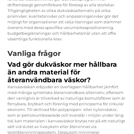
driftsmässigt genomförbara för företag av alla storlekar.
Tillgängligheten av olika dukväsksalternativ på olika
prisnivåer, kvalitetsnivåer och anpassningsnivåer gör det
möjligt for organisationer att välja lösningar som stämmer
överens med deras specifika varumärkespositionering,
budgetbegränsningar och hållbarhetsmål utan att offra
väsentliga funktionella krav.
Vanliga frågor
Vad gör dukväskor mer hållbara
än andra material för
återanvändbara väskor?
Kanvasväskan erbjuder en överlägsen hållbarhet jämfört
med många syntetiska återanvändbara alternativ, eftersom
den vanligtvis är tillverkad av naturliga bomullsfibrer som är
förnybara, brytbart och förenlig med principerna för cirkulär
ekonomi. Till skillnad från polypropen- eller nylonväskor,
som är petroleumbaserade och kvarstår i miljön under lång
tid, kan materialen i kanvasväskor brytas ner på ett naturligt
sätt vid slutet av livscykeln eller återvinnas via
textilåtervinningssystem. Dessutom minimerar