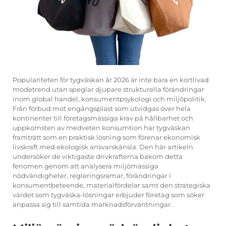
Populariteten för tygväskan år 2026 är inte bara en kortlivad
modetrend utan speglar djupare strukturella förändringar
inom global handel, konsumentpsykologi och miljöpolitik.
Från förbud mot engångsplast som utvidgas över hela
kontinenter till företagsmässiga krav på hållbarhet och
uppkomsten av medveten konsumtion har tygväskan
framträtt som en praktisk lösning som förenar ekonomisk
livskraft med ekologisk ansvarskänsla. Den här artikeln
undersöker de viktigaste drivkrafterna bakom detta
fenomen genom att analysera miljömässiga
nödvändigheter, regleringsramar, förändringar i
konsumentbeteende, materialfördelar samt den strategiska
värdet som tygväska-lösningar erbjuder företag som söker
anpassa sig till samtida marknadsförväntningar.