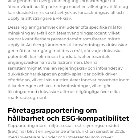
krav genom att övergå från engångsförpackningar till
återanvändbara förpackningsmodeller, vilket gör att företag
kan drastiskt minska sitt avtryck av förpackningsavfall och
uppfylla allt strängare EPR-krav.
Dessa regleringsramverk inkluderar ofta specifika mål för
minskning av avfall och återanvändningsprocent, vilket
skapar kvantifierbara prestandamått som företag måste
uppfylla. Att övergå kunderna till användning av dukväskor
ger mätbar framgång mot dessa mål, där varje dukväska
potentiellt kan eliminera hundratals eller tusentals
engångsväskor från avfallsströmmen. Denna
samstämmighet mellan regleringskrav och införandet av
dukväskor har skapat en positiv spiral där politik driver
efterfrågan, vilket i sin tur stimulerar innovationsarbete inom
tillverkningen och kostnadsminskningar, vilket gör
lösningar med dukväskor alltmer tillgängliga över olika
marknadssegment.
Företagsrapportering om
hållbarhet och ESG-kompatibilitet
Rapportering inom miljö-, social- och styrningsområdet
(ESG) har blivit en avgörande affärsfunktion senast år 2026,
med investerare, kunder och intressenter som kräver