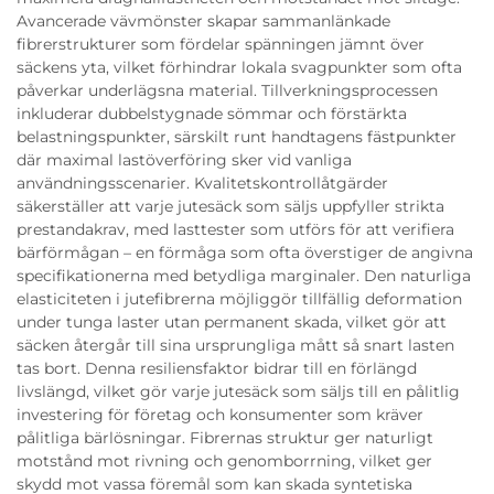
Avancerade vävmönster skapar sammanlänkade
fibrerstrukturer som fördelar spänningen jämnt över
säckens yta, vilket förhindrar lokala svagpunkter som ofta
påverkar underlägsna material. Tillverkningsprocessen
inkluderar dubbelstygnade sömmar och förstärkta
belastningspunkter, särskilt runt handtagens fästpunkter
där maximal lastöverföring sker vid vanliga
användningsscenarier. Kvalitetskontrollåtgärder
säkerställer att varje jutesäck som säljs uppfyller strikta
prestandakrav, med lasttester som utförs för att verifiera
bärförmågan – en förmåga som ofta överstiger de angivna
specifikationerna med betydliga marginaler. Den naturliga
elasticiteten i jutefibrerna möjliggör tillfällig deformation
under tunga laster utan permanent skada, vilket gör att
säcken återgår till sina ursprungliga mått så snart lasten
tas bort. Denna resiliensfaktor bidrar till en förlängd
livslängd, vilket gör varje jutesäck som säljs till en pålitlig
investering för företag och konsumenter som kräver
pålitliga bärlösningar. Fibrernas struktur ger naturligt
motstånd mot rivning och genomborrning, vilket ger
skydd mot vassa föremål som kan skada syntetiska