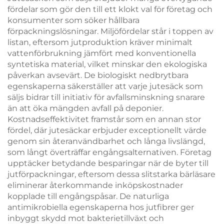
evenemang och
blommormotiv
fördelar som gör den till ett klokt val för företag och
kampanjer
konsumenter som söker hållbara
förpackningslösningar. Miljöfördelar står i toppen av
listan, eftersom jutproduktion kräver minimalt
vattenförbrukning jämfört med konventionella
syntetiska material, vilket minskar den ekologiska
påverkan avsevärt. De biologiskt nedbrytbara
egenskaperna säkerställer att varje jutesäck som
säljs bidrar till initiativ för avfallsminskning snarare
än att öka mängden avfall på deponier.
Kostnadseffektivitet framstår som en annan stor
fördel, där jutesäckar erbjuder exceptionellt värde
genom sin återanvändbarhet och långa livslängd,
som långt överträffar engångsalternativen. Företag
upptäcker betydande besparingar när de byter till
jutförpackningar, eftersom dessa slitstarka bärläsare
eliminerar återkommande inköpskostnader
kopplade till engångspåsar. De naturliga
antimikrobiella egenskaperna hos jutfibrer ger
inbyggt skydd mot bakterietillväxt och