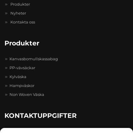
Produkter
Nyheter
Kontakta oss
Produkter
Kanvasbomullskassabag
PP-vävsäckar
Kylväska
Hampväskor
Non Woven Väska
KONTAKTUPPGIFTER
20-4-402, Caihong Zhihui Pioneer Park, nr 511–731, Caihong