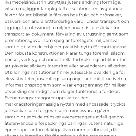
livsmedelsindustrin utnyttjas jutens andningsförmåga,
vilken möjliggör lämplig luftcirkulation – en avgörande
faktor för att bibehålla färskan hos frukt och grönsaker,
bakverk och andra lättförderliga varor under transport och
lagring. I professionella miljöer används jutesäckar för
transport av dokument, förvaring av utrustning samt som
promotionsgåvor som speglar företagets miljöansvar
samtidigt som de erbjuder praktisk nytta för mottagarna.
Den robusta konstruktionen klarar tunga föremål såsom
böcker, verktyg och industriella förbrukningsartiklar utan
att påverka säckens integritet eller användarens säkerhet.
Utbildningsinstitutioner finner jutesäckar ovärderliga för
elevaktiviteter, insamlingskampanjer och miljömedvetna
informationsprogram som visar engagemang för hållbar
utveckling samtidigt som de ger funktionella fördelar.
Evenemangsarrangörer uppskattar den
marknadsföringsmässiga nyttan med anpassade, tryckta
jutesäckar som fungerar som minnesvärda gåvor
samtidigt som de minskar evenemangens avfall genom
återanvändbara förpackningslösningar. Jutens naturliga
egenskaper är fördelaktiga även inom jordbruket, där