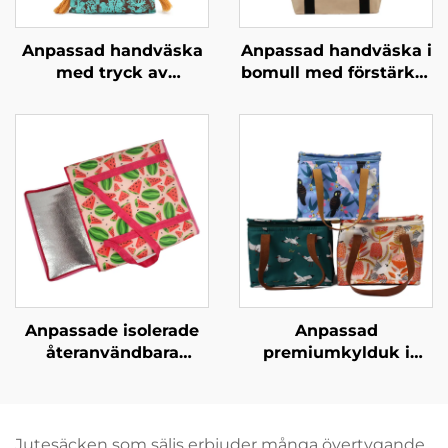
Anpassad handväska
Anpassad handväska i
med tryck av
bomull med förstärkta
kulturarv –
handtag – slitstark
hantverksmässig
bärväska med hög
design med rötter i
bärförmåga för daglig
lokal historia
användning
Anpassade isolerade
Anpassad
återanvändbara
premiumkylduk i
matkassar,
Oxfordmaterial med
sammanvikbar kylduk
läderhandtag – Stilfull
för livsmedel för
termokassabag med
företagsmärkning,
fågel- och
Jutesäcken som säljs erbjuder många övertygande