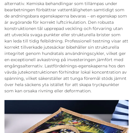
alternativ. Kemiska behandlingar som tillämpas under
bearbetningen förbättrar vattentåligheten samtidigt som
de andningsbara egenskaperna bevaras – en egenskap som
är avgörande för korrekt luftcirkulation. Den robusta
konstruktionen tål upprepad veckling och förvaring utan
att utveckla svaga punkter eller strukturella brister som
kan leda till tidig felbildning. Professionell testning visar att
korrekt tillverkade jutesäckar bibehåller sin strukturella
integritet genom hundratals användningscykler, vilket ger
en exceptionell avkastning på investeringen jämfört med
engångsalternativ. Lastfördelnings-egenskaperna hos den
vävda jutekonstruktionen förhindrar lokal koncentration av
spänning, vilket säkerställer att tunga föremål stöds jämnt
över hela säckens yta istället for att skapa tryckpunkter
som kan orsaka rivning eller deformation.