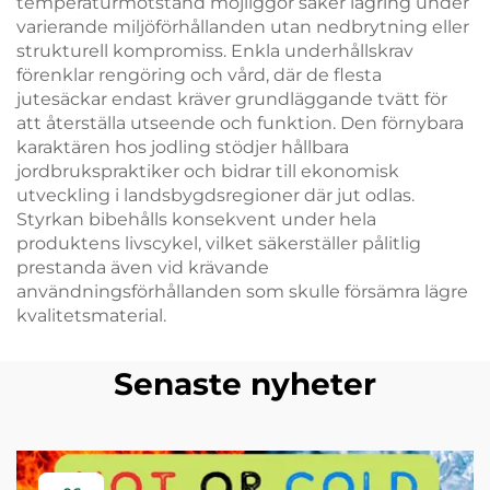
temperaturmotstånd möjliggör säker lagring under
varierande miljöförhållanden utan nedbrytning eller
strukturell kompromiss. Enkla underhållskrav
förenklar rengöring och vård, där de flesta
jutesäckar endast kräver grundläggande tvätt för
att återställa utseende och funktion. Den förnybara
karaktären hos jodling stödjer hållbara
jordbrukspraktiker och bidrar till ekonomisk
utveckling i landsbygdsregioner där jut odlas.
Styrkan bibehålls konsekvent under hela
produktens livscykel, vilket säkerställer pålitlig
prestanda även vid krävande
användningsförhållanden som skulle försämra lägre
kvalitetsmaterial.
Senaste nyheter