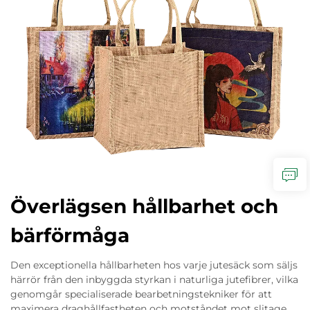
Överlägsen hållbarhet och
bärförmåga
Den exceptionella hållbarheten hos varje jutesäck som säljs
härrör från den inbyggda styrkan i naturliga jutefibrer, vilka
genomgår specialiserade bearbetningstekniker för att
maximera draghållfastheten och motståndet mot slitage.