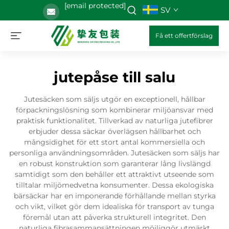
[email protected]
SV
Få ett offertförslag
jutepåse till salu
Jutesäcken som säljs utgör en exceptionell, hållbar
förpackningslösning som kombinerar miljöansvar med
praktisk funktionalitet. Tillverkad av naturliga jutefibrer
erbjuder dessa säckar överlägsen hållbarhet och
mångsidighet för ett stort antal kommersiella och
personliga användningsområden. Jutesäcken som säljs har
en robust konstruktion som garanterar lång livslängd
samtidigt som den behåller ett attraktivt utseende som
tilltalar miljömedvetna konsumenter. Dessa ekologiska
bärsäckar har en imponerande förhållande mellan styrka
och vikt, vilket gör dem idealiska för transport av tunga
föremål utan att påverka strukturell integritet. Den
naturliga fibrasammansättningen möjliggör utmärkt