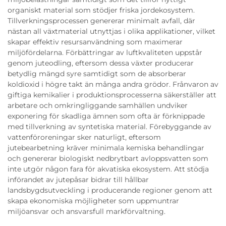
organiskt material som stödjer friska jordekosystem.
Tillverkningsprocessen genererar minimalt avfall, där
nästan all växtmaterial utnyttjas i olika applikationer, vilket
skapar effektiv resursanvändning som maximerar
miljöfördelarna. Förbättringar av luftkvaliteten uppstår
genom juteodling, eftersom dessa växter producerar
betydlig mängd syre samtidigt som de absorberar
koldioxid i högre takt än många andra grödor. Frånvaron av
giftiga kemikalier i produktionsprocesserna säkerställer att
arbetare och omkringliggande samhällen undviker
exponering för skadliga ämnen som ofta är förknippade
med tillverkning av syntetiska material. Förebyggande av
vattenföroreningar sker naturligt, eftersom
jutebearbetning kräver minimala kemiska behandlingar
och genererar biologiskt nedbrytbart avloppsvatten som
inte utgör någon fara för akvatiska ekosystem. Att stödja
införandet av jutepåsar bidrar till hållbar
landsbygdsutveckling i producerande regioner genom att
skapa ekonomiska möjligheter som uppmuntrar
miljöansvar och ansvarsfull markförvaltning.