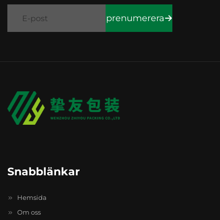
prenumerera
Snabblänkar
Hemsida
Om oss