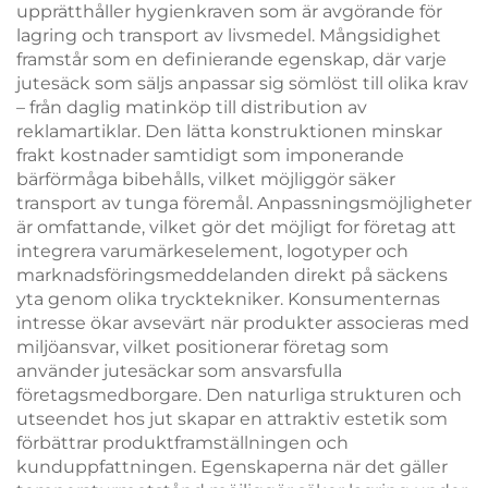
upprätthåller hygienkraven som är avgörande för
lagring och transport av livsmedel. Mångsidighet
framstår som en definierande egenskap, där varje
jutesäck som säljs anpassar sig sömlöst till olika krav
– från daglig matinköp till distribution av
reklamartiklar. Den lätta konstruktionen minskar
frakt kostnader samtidigt som imponerande
bärförmåga bibehålls, vilket möjliggör säker
transport av tunga föremål. Anpassningsmöjligheter
är omfattande, vilket gör det möjligt for företag att
integrera varumärkeselement, logotyper och
marknadsföringsmeddelanden direkt på säckens
yta genom olika trycktekniker. Konsumenternas
intresse ökar avsevärt när produkter associeras med
miljöansvar, vilket positionerar företag som
använder jutesäckar som ansvarsfulla
företagsmedborgare. Den naturliga strukturen och
utseendet hos jut skapar en attraktiv estetik som
förbättrar produktframställningen och
kunduppfattningen. Egenskaperna när det gäller