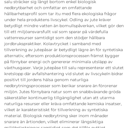
salu sträcker sig långt bortom enkel biologisk
nedbrytbarhet och omfattar en omfattande
hållbarhetsprofil som tar itu med flera ekologiska frågor
under hela produktens livscykel. Odling av jute kräver
betydligt mindre vatten än bomullspåverkan, vilket gör den
till ett miljöansvarsfullt val som sparar på värdefulla
vattenresurser samtidigt som den stödjer hållbara
jordbrukspraktiker. Kolavtrycket i samband med
tillverkning av jutepåsar är betydligt lägre än för syntetiska
alternativ, eftersom produktionsprocessen främst bygger
på förnybar energi och genererar minimala utsläpp av
växthusgaser. Varje jutepåse till salu representerar ett slutet
kretslopp där avfallshantering vid slutet av livscykeln bidrar
positivt till jordens hälsa genom naturliga
nedbrytningsprocesser som berikar snarare än förorenar
miljön. Jutes förnybara natur som en snabbväxande gröda
säkerställer kontinuerlig tillgänglighet utan att utarma
naturliga resurser eller kräva omfattande kemiska insatser,
vilket är karakteristiskt för tillverkning av syntetiska
material. Biologisk nedbrytning sker inom månader
snarare än årtionden, vilket eliminerar långsiktiga
miljöbelastningar samtidigt som det tillför nyttigt