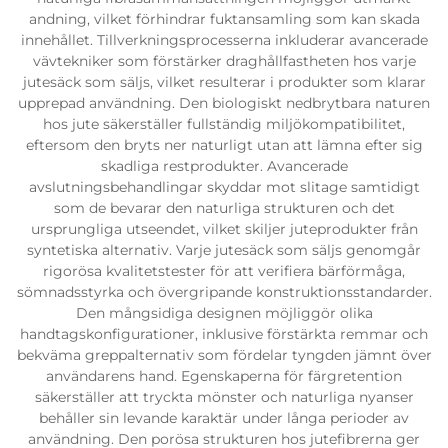
andning, vilket förhindrar fuktansamling som kan skada
innehållet. Tillverkningsprocesserna inkluderar avancerade
vävtekniker som förstärker draghållfastheten hos varje
jutesäck som säljs, vilket resulterar i produkter som klarar
upprepad användning. Den biologiskt nedbrytbara naturen
hos jute säkerställer fullständig miljökompatibilitet,
eftersom den bryts ner naturligt utan att lämna efter sig
skadliga restprodukter. Avancerade
avslutningsbehandlingar skyddar mot slitage samtidigt
som de bevarar den naturliga strukturen och det
ursprungliga utseendet, vilket skiljer juteprodukter från
syntetiska alternativ. Varje jutesäck som säljs genomgår
rigorösa kvalitetstester för att verifiera bärförmåga,
sömnadsstyrka och övergripande konstruktionsstandarder.
Den mångsidiga designen möjliggör olika
handtagskonfigurationer, inklusive förstärkta remmar och
bekväma greppalternativ som fördelar tyngden jämnt över
användarens hand. Egenskaperna för färgretention
säkerställer att tryckta mönster och naturliga nyanser
behåller sin levande karaktär under långa perioder av
användning. Den porösa strukturen hos jutefibrerna ger