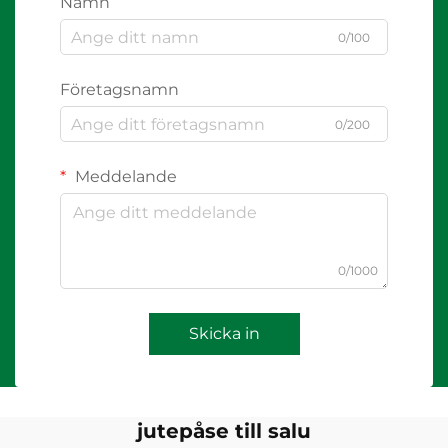
Namn
0/100
Företagsnamn
0/200
Meddelande
0/1000
Skicka in
jutepåse till salu