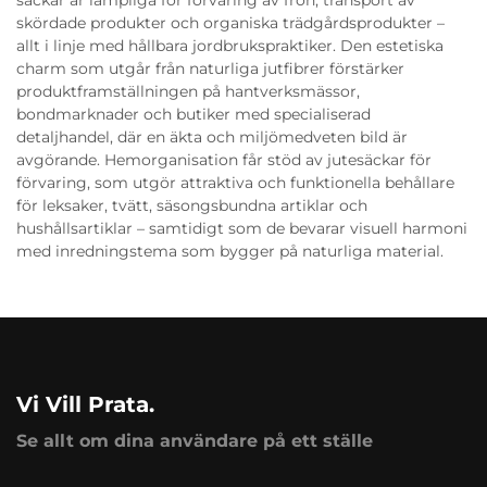
säckar är lämpliga för förvaring av frön, transport av
skördade produkter och organiska trädgårdsprodukter –
allt i linje med hållbara jordbrukspraktiker. Den estetiska
charm som utgår från naturliga jutfibrer förstärker
produktframställningen på hantverksmässor,
bondmarknader och butiker med specialiserad
detaljhandel, där en äkta och miljömedveten bild är
avgörande. Hemorganisation får stöd av jutesäckar för
förvaring, som utgör attraktiva och funktionella behållare
för leksaker, tvätt, säsongsbundna artiklar och
hushållsartiklar – samtidigt som de bevarar visuell harmoni
med inredningstema som bygger på naturliga material.
Vi Vill Prata.
Se allt om dina användare på ett ställe