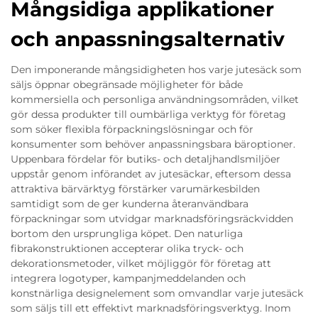
Mångsidiga applikationer
och anpassningsalternativ
Den imponerande mångsidigheten hos varje jutesäck som
säljs öppnar obegränsade möjligheter för både
kommersiella och personliga användningsområden, vilket
gör dessa produkter till oumbärliga verktyg för företag
som söker flexibla förpackningslösningar och för
konsumenter som behöver anpassningsbara bäroptioner.
Uppenbara fördelar för butiks- och detaljhandlsmiljöer
uppstår genom införandet av jutesäckar, eftersom dessa
attraktiva bärvärktyg förstärker varumärkesbilden
samtidigt som de ger kunderna återanvändbara
förpackningar som utvidgar marknadsföringsräckvidden
bortom den ursprungliga köpet. Den naturliga
fibrakonstruktionen accepterar olika tryck- och
dekorationsmetoder, vilket möjliggör för företag att
integrera logotyper, kampanjmeddelanden och
konstnärliga designelement som omvandlar varje jutesäck
som säljs till ett effektivt marknadsföringsverktyg. Inom