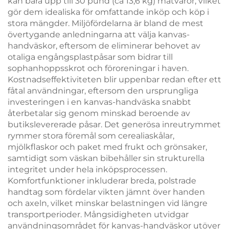
kan bära upp till 30 pund (ca 13,6 kg) matvaror, vilket
gör dem idealiska för omfattande inköp och köp i
stora mängder. Miljöfördelarna är bland de mest
övertygande anledningarna att välja kanvas-
handväskor, eftersom de eliminerar behovet av
otaliga engångsplastpåsar som bidrar till
sophanhoppsskrot och föroreningar i haven.
Kostnadseffektiviteten blir uppenbar redan efter ett
fåtal användningar, eftersom den ursprungliga
investeringen i en kanvas-handväska snabbt
återbetalar sig genom minskad beroende av
butikslevererade påsar. Det generösa inreutrymmet
rymmer stora föremål som cerealiaskålar,
mjölkflaskor och paket med frukt och grönsaker,
samtidigt som väskan bibehåller sin strukturella
integritet under hela inköpsprocessen.
Komfortfunktioner inkluderar breda, polstrade
handtag som fördelar vikten jämnt över handen
och axeln, vilket minskar belastningen vid längre
transportperioder. Mångsidigheten utvidgar
användningsområdet för kanvas-handväskor utöver