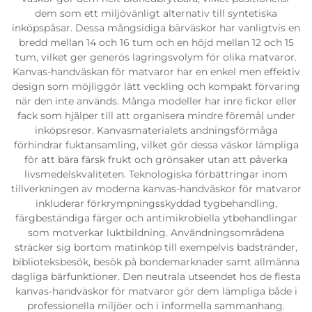
dem som ett miljövänligt alternativ till syntetiska
inköpspåsar. Dessa mångsidiga bärväskor har vanligtvis en
bredd mellan 14 och 16 tum och en höjd mellan 12 och 15
tum, vilket ger generös lagringsvolym för olika matvaror.
Kanvas-handväskan för matvaror har en enkel men effektiv
design som möjliggör lätt veckling och kompakt förvaring
när den inte används. Många modeller har inre fickor eller
fack som hjälper till att organisera mindre föremål under
inköpsresor. Kanvasmaterialets andningsförmåga
förhindrar fuktansamling, vilket gör dessa väskor lämpliga
för att bära färsk frukt och grönsaker utan att påverka
livsmedelskvaliteten. Teknologiska förbättringar inom
tillverkningen av moderna kanvas-handväskor för matvaror
inkluderar förkrympningsskyddad tygbehandling,
färgbeständiga färger och antimikrobiella ytbehandlingar
som motverkar luktbildning. Användningsområdena
sträcker sig bortom matinköp till exempelvis badstränder,
biblioteksbesök, besök på bondemarknader samt allmänna
dagliga bärfunktioner. Den neutrala utseendet hos de flesta
kanvas-handväskor för matvaror gör dem lämpliga både i
professionella miljöer och i informella sammanhang.