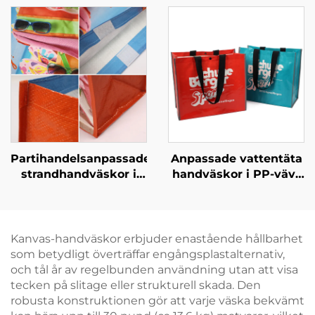
vardagsnödvändighet
personliga märkta
bärväskor för butiks-
och livsstilsbranschen
Partihandelsanpassade
Anpassade vattentäta
strandhandväskor i
handväskor i PP-vävt
PP-vävt material –
material – stilfulla
slitstarka
ekologiskt
promotionshandväskor
ansvarsfulla märkta
för partiförsäljning
bärväskor för
Kanvas-handväskor erbjuder enastående hållbarhet
modebutiker
som betydligt överträffar engångsplastalternativ,
och tål år av regelbunden användning utan att visa
tecken på slitage eller strukturell skada. Den
robusta konstruktionen gör att varje väska bekvämt