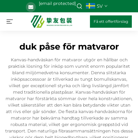
[email protected]
SV
Få ett offertförslag
duk påse för matvaror
Kanvas-handväskan för matvaror utgör en hållbar och
praktisk lösning för inköp som vunnit enorm popularitet
bland miljömedvetna konsumenter. Denna slitstarka
inköpsaccessoar är tillverkad av tungt bomullskanvas,
vilket ger exceptionell styrka och lång livslängd jämfört
med traditionella plastpåsar. Kanvas-handväskan för
matvaror har förstärkta sömmar över hela konstruktionen,
vilket säkerställer att den kan bära betydande vikter utan
att rivs eller går sönder. De flesta kanvas-handväskorna för
matvaror har bekväma handtag tillverkade av samma
robusta material, vilket ger ergonomisk greppstöd vid
transport. Den naturliga fibrasammansättningen hos dessa
väskor gör dem helt bionedbrytbara, vilket positionerar