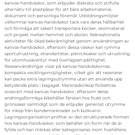
kanvas-handväskor, som erbjuder diskreta och stilfulla
alternativ till plastpåsar för att bära arbetsmaterial,
dokument och personliga föremål. Utbildningsmiljöer
välkomnar kanvas-handväskor tack vare deras hållbarhet
och förmåga att säkert transportera böcker, skolmaterial
och projekt mellan hemmet och skolan. Rekreationella
aktiviteter får ökad bekvämlighet genom användningen av
kanvas-handväskor, eftersom dessa väskor kan rymma
sportutrustning, strandartiklar, piknicksaker och utrustning
för utomhusäventyr med överlägsen pålitlighet.
Reseanvändningar visar på kanvas-handväskornas
kompakta vecklingsmöjligheter, vilket gör att resenärer
kan packa extra lagringsutrymme utan att använda upp
betydande plats i bagaget. Marknadsinköp förbättras
avsevärt med kanvas-handväskor, eftersom deras
andningsförmåga bibehåller färskan hos frukt och
grönsaker samtidigt som de erbjuder generöst utrymme
för inköp från bondemarknader och bulkvaror.
Lagringsorganisation profitar av den strukturerade formen
hos kanvas-handväskor, som behåller sin form när de är
fyllda och kan märkas eller kategoriseras inom hushållens