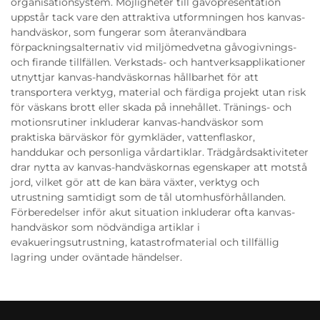
organisationsystem. Möjligheter till gåvopresentation
uppstår tack vare den attraktiva utformningen hos kanvas-
handväskor, som fungerar som återanvändbara
förpackningsalternativ vid miljömedvetna gåvogivnings-
och firande tillfällen. Verkstads- och hantverksapplikationer
utnyttjar kanvas-handväskornas hållbarhet för att
transportera verktyg, material och färdiga projekt utan risk
för väskans brott eller skada på innehållet. Tränings- och
motionsrutiner inkluderar kanvas-handväskor som
praktiska bärväskor för gymkläder, vattenflaskor,
handdukar och personliga vårdartiklar. Trädgårdsaktiviteter
drar nytta av kanvas-handväskornas egenskaper att motstå
jord, vilket gör att de kan bära växter, verktyg och
utrustning samtidigt som de tål utomhusförhållanden.
Förberedelser inför akut situation inkluderar ofta kanvas-
handväskor som nödvändiga artiklar i
evakueringsutrustning, katastrofmaterial och tillfällig
lagring under oväntade händelser.