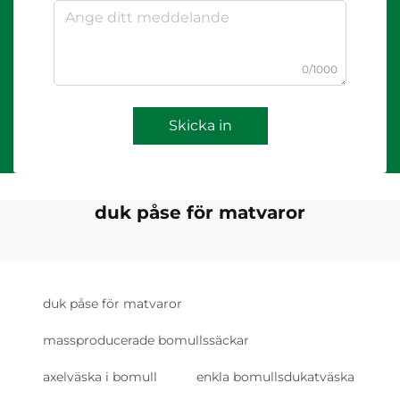
0/1000
Skicka in
duk påse för matvaror
duk påse för matvaror
massproducerade bomullssäckar
axelväska i bomull
enkla bomullsdukatväska