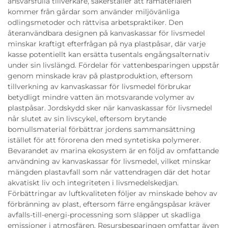
ansvarsfulla tillverkare, säkerställer att råmaterialen
kommer från gårdar som använder miljövänliga
odlingsmetoder och rättvisa arbetspraktiker. Den
återanvändbara designen på kanvaskassar för livsmedel
minskar kraftigt efterfrågan på nya plastpåsar, där varje
kasse potentiellt kan ersätta tusentals engångsalternativ
under sin livslängd. Fördelar för vattenbesparingen uppstår
genom minskade krav på plastproduktion, eftersom
tillverkning av kanvaskassar för livsmedel förbrukar
betydligt mindre vatten än motsvarande volymer av
plastpåsar. Jordskydd sker när kanvaskassar för livsmedel
når slutet av sin livscykel, eftersom brytande
bomullsmaterial förbättrar jordens sammansättning
istället för att förorena den med syntetiska polymerer.
Bevarandet av marina ekosystem är en följd av omfattande
användning av kanvaskassar för livsmedel, vilket minskar
mängden plastavfall som når vattendragen där det hotar
akvatiskt liv och integriteten i livsmedelskedjan.
Förbättringar av luftkvaliteten följer av minskade behov av
förbränning av plast, eftersom färre engångspåsar kräver
avfalls-till-energi-processning som släpper ut skadliga
emissioner i atmosfären. Resursbesparingen omfattar även