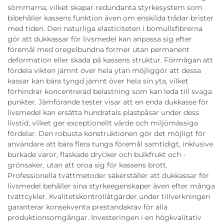
sömmarna, vilket skapar redundanta styrkesystem som
bibehåller kassens funktion även om enskilda trådar brister
med tiden. Den naturliga elasticiteten i bomullsfibrerna
gör att dukkassar för livsmedel kan anpassa sig efter
föremål med oregelbundna former utan permanent
deformation eller skada på kassens struktur. Förmågan att
fördela vikten jämnt över hela ytan möjliggör att dessa
kassar kan bära tyngd jämnt över hela sin yta, vilket
förhindrar koncentrerad belastning som kan leda till svaga
punkter. Jämförande tester visar att en enda dukkasse för
livsmedel kan ersätta hundratals plastpåsar under dess
livstid, vilket ger exceptionellt värde och miljömässiga
fördelar. Den robusta konstruktionen gör det möjligt för
användare att bära flera tunga föremål samtidigt, inklusive
burkade varor, flaskade drycker och bulkfrukt och -
grönsaker, utan att oroa sig för kassens brott.
Professionella tvättmetoder säkerställer att dukkassar för
livsmedel behåller sina styrkeegenskaper även efter många
tvättcykler. Kvalitetskontrollåtgärder under tillverkningen
garanterar konsekventa prestandakrav för alla
produktionsomgångar. Investeringen i en högkvalitativ