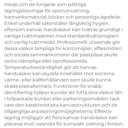
inköp, och de fungerar som pålitliga
lagringslösningar för sportutrustning,
hantverksmaterial, böcker och personliga ägodelar.
Enkel underhåll säkerställer långsiktig hygien,
eftersom kanvas-handväskor kan tvättas grundligt i
vanliga tvättmaskiner med standardtvättprogram
och vanlig tvättmedel. Professionellt utseende gör
dessa väskor lämpliga för kontomiljöer, affärsmöten
och sociala sammankomster där plastpåsar skulle
verka olämpliga eller oprofessionella.
Temperaturbeständighet gör att kanvas-
handväskor kan skydda innehållet mot extrema
värme- eller kallförhållanden som skulle kunna
skada plastalternativ. Funktioner för snabb
identifiering hjälper kunder att hitta sina väskor lätt
i fullpackade butiker eller parkeringsområden tack
vare den karakteristiska kanvasstrukturen och de
tillgängliga anpassningsmöjligheterna. Effektiv
lagring möjliggör att flera kanvas-handväskor kan
placeras inuti varandra för kompakt ordning i fordon,