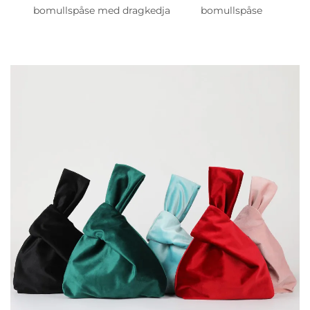
bomullspåse med dragkedja
bomullspåse