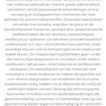
Het materiaal behoudt de inherent goede ademendheid
van katoen, terwijl geavanceerde behandelingen krimp,
vervaging en slijtagepatronen voorkomen die vaak
optreden bij gewone katoenstoffen. De productieprocessen
omvatten mercerisatie, waardoor de glans en de
kleurstofopname toenemen, gevolgd door gespecialiseerde
weeftechnieken die een dichtere, veerkrachtigere
weefstructuur opleveren. De katoenen schoudertassenstof
onderscheidt zich door uitzonderlijke kleurvastheid, zodat
levendige kleuren ook na herhaald gebruik en wasbeurten
stabiel blijven. De toepassingsmogelijkheden gaan verder
dan eenvoudige draagtassen en omvatten onder andere
postbussen, laptopcases, reisaccessoires en professionele
aktetassen. De veelzijdigheid van het materiaal stelt
ontwerpers in staat producten te creëren die geschikt zijn
voor diverse doelgroepen: van studenten die duurzame
boekentassen nodig hebben tot professionals die verfijnde
werkhulpmiddelen wensen. Belangrijke technologische
kenmerken omvatten antimicrobiële behandelingen die
geurontwikkeling voorkomen, UV-bestendige coatings die
bescherming bieden tegen zonbeschadiging en versterkte