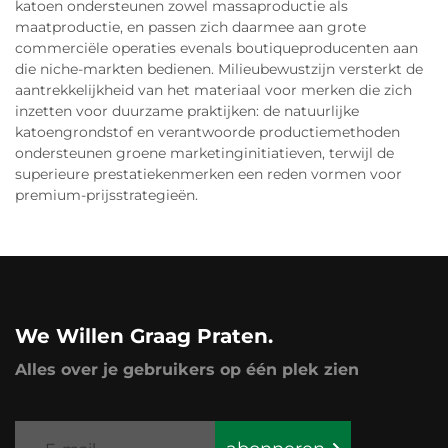
katoen ondersteunen zowel massaproductie als
maatproductie, en passen zich daarmee aan grote
commerciële operaties evenals boutiqueproducenten aan
die niche-markten bedienen. Milieubewustzijn versterkt de
aantrekkelijkheid van het materiaal voor merken die zich
inzetten voor duurzame praktijken: de natuurlijke
katoengrondstof en verantwoorde productiemethoden
ondersteunen groene marketinginitiatieven, terwijl de
superieure prestatiekenmerken een reden vormen voor
premium-prijsstrategieën.
We Willen Graag Praten.
Alles over je gebruikers op één plek zien