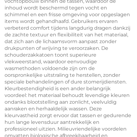
vochtopbouw binnen de tassen, waardoor de
inhoud wordt beschermd tegen vocht en
schimmel en een frisse omgeving voor opgeslagen
items wordt gehandhaafd. Gebruikers ervaren
verbeterd comfort tijdens langdurig dragen dankzij
de zachte textuur en flexibiliteit van het materiaal,
dat zich aan de lichaamsvorm aanpast zonder
drukpunten of wrijving te veroorzaken. De
schouderzakkatoen toont superieure
vlekweerstand, waardoor eenvoudige
wasmethoden voldoende zijn om de
oorspronkelijke uitstraling te herstellen, zonder
speciale behandelingen of dure stomerijdiensten.
Kleurbestendigheid is een ander belangrijk
voordeel: het materiaal behoudt levendige kleuren
ondanks blootstelling aan zonlicht, veelvuldig
aanraken en herhaaldelijk wassen. Deze
kleurvastheid zorgt ervoor dat tassen er gedurende
hun lange levensduur aantrekkelijk en
professioneel uitzien. Milieuvriendelijke voordelen
omvatten biologische afbreekbaarheid en