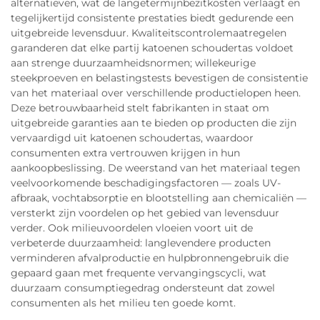
alternatieven, wat de langetermijnbezitkosten verlaagt en
tegelijkertijd consistente prestaties biedt gedurende een
uitgebreide levensduur. Kwaliteitscontrolemaatregelen
garanderen dat elke partij katoenen schoudertas voldoet
aan strenge duurzaamheidsnormen; willekeurige
steekproeven en belastingstests bevestigen de consistentie
van het materiaal over verschillende productielopen heen.
Deze betrouwbaarheid stelt fabrikanten in staat om
uitgebreide garanties aan te bieden op producten die zijn
vervaardigd uit katoenen schoudertas, waardoor
consumenten extra vertrouwen krijgen in hun
aankoopbeslissing. De weerstand van het materiaal tegen
veelvoorkomende beschadigingsfactoren — zoals UV-
afbraak, vochtabsorptie en blootstelling aan chemicaliën —
versterkt zijn voordelen op het gebied van levensduur
verder. Ook milieuvoordelen vloeien voort uit de
verbeterde duurzaamheid: langlevendere producten
verminderen afvalproductie en hulpbronnengebruik die
gepaard gaan met frequente vervangingscycli, wat
duurzaam consumptiegedrag ondersteunt dat zowel
consumenten als het milieu ten goede komt.