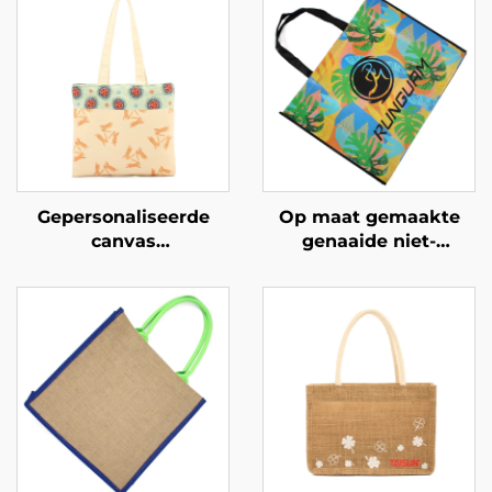
Gepersonaliseerde
Op maat gemaakte
canvas
genaaide niet-
boodschappentas met
geweven tas met
konijn- en
opvallende tropische
bloemmotief – Uniek
afbeelding – opvallend
artistiek cadeau voor
gemerkt
branding
merchandising voor
B2B