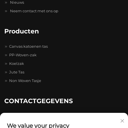
Nieuws
Neem contact met ons op
Producten
Canvas katoenen tas
PP-Woven-zak
Koelzak
Jute Tas
Non Woven Tasje
CONTACTGEGEVENS
20-4-402, Caihong Zhihui Pioneer Park, nr. 511-731, Caihong
Ave., Longgang
We value your privacy