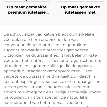
Op maat gemaakte
Op maat gemaakte
premium jutetasje
jutetassen met
met versterkte
katoenen vak en
handvatten –
persoonlijke
milieuvriendelijk en
bedrukking in
duurzaam
bulkverpakking –
De schouderzak van katoen biedt opmerkelijke
winkelhulpmiddel
herbruikbaar, ideaal
voordelen die hem onderscheiden van
voor picknicks,
conventionele zakmaterialen en gebruikers
kamperen,
superieure waarde en prestaties garanderen.
strandbezoeken en
Uitzonderlijke duurzaamheid is het belangrijkste
buitenactiviteiten
voordeel: het materiaal is bestand tegen scheuren,
uitrekken en algemene slijtage die doorgaans
optreedt bij standaardkatoenproducten. Deze
verbeterde duurzaamheid vertaalt zich direct in
kostenbesparingen voor consumenten, aangezien
tassen gemaakt van schouderzakkatoen hun
structurele integriteit en uiterlijk aanzienlijk langer
behouden dan alternatieven. De natuurlijke
ademendheid van het materiaal voorkomt