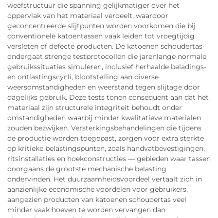
weefstructuur die spanning gelijkmatiger over het
oppervlak van het materiaal verdeelt, waardoor
geconcentreerde slijtpunten worden voorkomen die bij
conventionele katoentassen vaak leiden tot vroegtijdig
versleten of defecte producten. De katoenen schoudertas
ondergaat strenge testprotocollen die jarenlange normale
gebruikssituaties simuleren, inclusief herhaalde beladings-
en ontlastingscycli, blootstelling aan diverse
weersomstandigheden en weerstand tegen slijtage door
dagelijks gebruik. Deze tests tonen consequent aan dat het
materiaal zijn structurele integriteit behoudt onder
omstandigheden waarbij minder kwalitatieve materialen
zouden bezwijken. Versterkingsbehandelingen die tijdens
de productie worden toegepast, zorgen voor extra sterkte
op kritieke belastingspunten, zoals handvatbevestigingen,
ritsinstallaties en hoekconstructies — gebieden waar tassen
doorgaans de grootste mechanische belasting
ondervinden. Het duurzaamheidsvoordeel vertaalt zich in
aanzienlijke economische voordelen voor gebruikers,
aangezien producten van katoenen schoudertas veel
minder vaak hoeven te worden vervangen dan