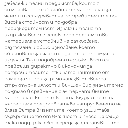
използваеми,
забележителни предимства, които я
подходящи за
отличават от обичайните материали за
пикник, кемпинг,
чанти и осигуряват на потребителите по-
плаж и други
висока стойност и по-добра
активности на
производителност. Изключителната
открито
издръжливост е основното предимство –
материала е устойчив на разкъсване,
разтягане и общо износване, което
обикновено засяга стандартните памучни
изделия. Тази подобрена издръжливост се
превръща директно в икономия за
потребителите, тъй като чантите от
памук за чанти за рамо запазват своята
структурна цялост и външен вид значително
по-дълго в сравнение с алтернативните
материали. Естествената въздушност на
материала предотвратява натрупването на
влага вътре в чантите, което защитава
съдържанието от влажност и плесен, а също
така поддържа свежа среда за съхраняваните