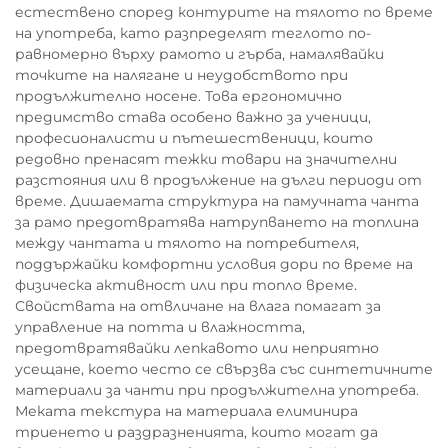
естествено според контурите на тялото по време
на употреба, като разпределят теглото по-
равномерно върху рамото и гърба, намалявайки
точките на налягане и неудобството при
продължително носене. Това ергономично
предимство става особено важно за ученици,
професионалисти и пътешественици, които
редовно пренасят тежки товари на значителни
разстояния или в продължение на дълги периоди от
време. Дишаемата структура на памучната чанта
за рамо предотвратява натрупването на топлина
между чантата и тялото на потребителя,
поддържайки комфортни условия дори по време на
физическа активност или при топло време.
Свойствата на отвличане на влага помагат за
управление на потта и влажността,
предотвратявайки лепкавото или неприятно
усещане, което често се свързва със синтетичните
материали за чанти при продължителна употреба.
Меката текстура на материала елиминира
триенето и раздразненията, които могат да