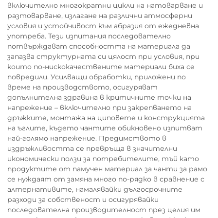
включително многократни цикли на натоварване и
разтоварване, излагане на различни атмосферни
условия и устойчивост към абразия от ежедневна
употреба. Тези изпитания последователно
потвърждават способността на материала да
запазва структурната си цялост при условия, при
които по-нискокачествените материали биха се
повредили. Усилващи обработки, приложени по
време на производството, осигуряват
допълнителна здравина в критичните точки на
напрежение – включително при закрепването на
дръжките, монтажа на циповете и конструкцията
на ъглите, където чантите обикновено изпитват
най-голямо напрежение. Предимството в
издръжливостта се превръща в значителни
икономически ползи за потребителите, тъй като
продуктите от памучен материал за чанти за рамо
се нуждаят от замяна много по-рядко в сравнение с
алтернативите, намалявайки дългосрочните
разходи за собственост и осигурявайки
последователна производителност през целия им