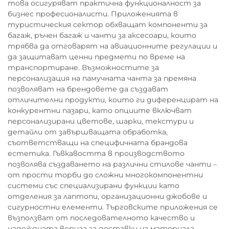
това осигуряват практична функционалност за
бизнес професионалисти. Приложенията в
туристическия сектор обхващат компоненти за
багаж, ръчен багаж и чанти за аксесоари, които
трябва да отговарят на авиационните регулации и
да защитават ценни предмети по време на
транспортиране. Възможностите за
персонализация на памучната чанта за премяна
позволяват на брендовете да създават
отличителни продукти, които ги диференцират на
конкурентни пазари, като опциите включват
персонализирани цветове, шарки, текстури и
детайли от завършващата обработка,
съответстващи на специфичната брандова
естетика. Гъвкавостта в производството
позволява създаването на различни стилове чанти –
от прости торби до сложни многокомпонентни
системи със специализирани функции като
отделения за лаптопи, организационни джобове и
сигурностни елементи. Търговските приложения се
възползват от последователното качество и
надеждната верига за доставки на материала,