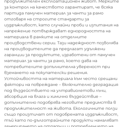
продължителен експлоатационен живот. Мерките
за контрол на качеството гарантират, че всяка
партида памучен материал за чанти за рамо
отговаря на строгите стандарти за
издръжливост, като случайни проби и изпитания на
напрежение потвърждават еднородността на
материала в рамките на отделните
производствени серии. Тази надеждност позволява
на производителите да предлагат удължени
гаранции за продуктите, изработени от памучен
материал за чанти за рамо, което дава на
потребителите допълнителна увереност при
вземането на покупателски решения.
Устойчивостта на материала към често срещани
фактори на повреждане – включително деградация
под въздействието на ултравиолетови лъчи,
абсорбция на влага и химично въздействие –
допълнително подобрява неговите предимства в
продължителност на живота. Екологичните ползи
също произтичат от подобрената издръжливост,
тъй като по-дълготрайните продукти намаляват
генерирането на отпадъци и потреблението на