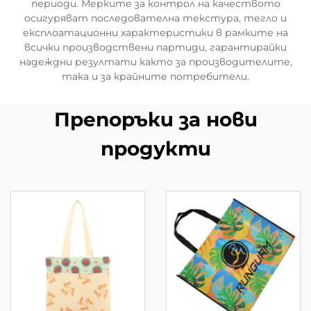
периоди. Мерките за контрол на качеството
осигуряват последователна текстура, тегло и
експлоатационни характеристики в рамките на
всички производствени партиди, гарантирайки
надеждни резултати както за производителите,
така и за крайните потребители.
Препоръки за нови
продукти