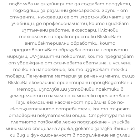
позволява на дизайнерите да създават продукти,
подходящи за различни демографски групи – от
студенти, нуждаещи се от издръжливи чанти за
учебници, до професионалисти, които изискват
изтънчени работни аксесоари. Ключови
технологични характеристики включват
антибактериални обработки, които
предотвратяват образуването на неприятни
миризми, UV-защитни покрития, които предпазват
от увреждане от слънчевата светлина, и усилени
точки на напрежение, които издържат тежки
товари. Памучната материя за раменни чанти също
включва екологично ориентирани производствени
методи, използващи устойчиви практики в
земеделието и намалено химическо пречистване.
Тази екологична насоченост привлича все по-
екосъзнателните потребители, които търсят
отговорни покупателски опции. Структурата на
платното позволява лесно поддържане – изисква
минимална специална грижа, докато запазва външния
си вид и функционалност в продължение на дълги