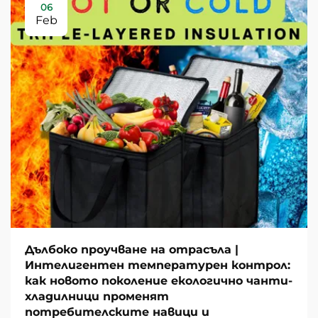
06
Feb
Дълбоко проучване на отрасъла |
Интелигентен температурен контрол:
как новото поколение екологично чанти-
хладилници променят
потребителските навици и