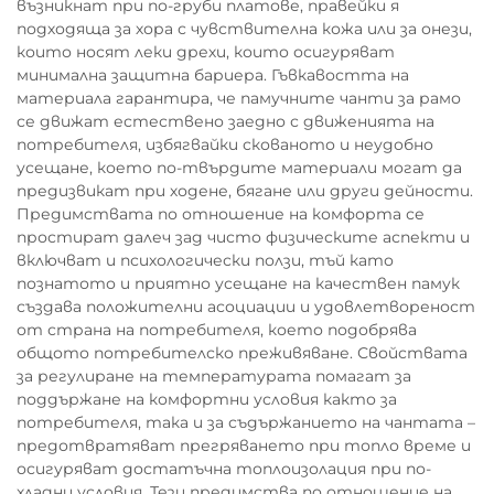
възникнат при по-груби платове, правейки я
подходяща за хора с чувствителна кожа или за онези,
които носят леки дрехи, които осигуряват
минимална защитна бариера. Гъвкавостта на
материала гарантира, че памучните чанти за рамо
се движат естествено заедно с движенията на
потребителя, избягвайки скованото и неудобно
усещане, което по-твърдите материали могат да
предизвикат при ходене, бягане или други дейности.
Предимствата по отношение на комфорта се
простират далеч зад чисто физическите аспекти и
включват и психологически ползи, тъй като
познатото и приятно усещане на качествен памук
създава положителни асоциации и удовлетвореност
от страна на потребителя, което подобрява
общото потребителско преживяване. Свойствата
за регулиране на температурата помагат за
поддържане на комфортни условия както за
потребителя, така и за съдържанието на чантата –
предотвратяват прегряването при топло време и
осигуряват достатъчна топлоизолация при по-
хладни условия. Тези предимства по отношение на