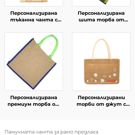
Персонализирана
Персонализирана
тъканна чанта с
шита торба от
изображение на заек
нетъкан материал с
и цветя – уникално
ярък тропически
художествено
графичен мотив –
подаръчно решение
забележителен
за брандиране
брандиран продукт
за B2B
Персонализирана
Персонализирани
премиум торба от
торби от джут с
джут с усилени
джоб от памук –
дръжки – екологично
персонализирана
чист и издръжлив
голяма опаковка,
плик за покупки
многократно
Памучната чанта за рамо предлага