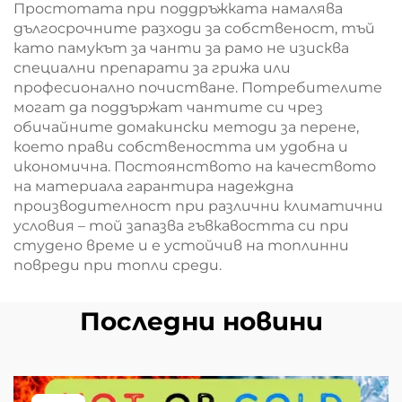
Простотата при поддръжката намалява
дългосрочните разходи за собственост, тъй
като памукът за чанти за рамо не изисква
специални препарати за грижа или
професионално почистване. Потребителите
могат да поддържат чантите си чрез
обичайните домакински методи за перене,
което прави собствеността им удобна и
икономична. Постоянството на качеството
на материала гарантира надеждна
производителност при различни климатични
условия – той запазва гъвкавостта си при
студено време и е устойчив на топлинни
повреди при топли среди.
Последни новини