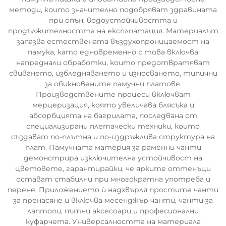
методи, които значително подобряват здравината
при опън, водоустойчивостта и
продължителността на експлоатация. Материалът
запазва естествената въздухопроницаемост на
памука, като едновременно с това включва
напреднали обработки, които предотвратяват
свиването, избледняването и износването, типични
за обикновените памучни платове.
Производствените процеси включват
мерцеризация, която увеличава блясъка и
абсорбцията на багрилата, последвана от
специализирани плетачески техники, които
създават по-плътна и по-издръжлива структура на
плат. Памучната материя за раменни чанти
демонстрира изключителна устойчивост на
цветовете, гарантирайки, че ярките оттенъци
остават стабилни при многократна употреба и
перене. Приложението ѝ надхвърля простите чанти
за пренасяне и включва месенджър чанти, чанти за
лаптопи, пътни аксесоари и професионални
куфарчета. Универсалността на материала