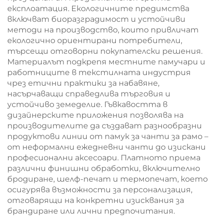
експлоатация. Екологичните предимства
включват биоразградимост и устойчиви
методи на производство, които привличат
екологично ориентирани потребители,
търсещи отговорни покупателски решения.
Материалът подкрепя местните памучари и
работниците в текстилната индустрия
чрез етични практики за набавяне,
насърчаващи справедлива търговия и
устойчиво земеделие. Гъвкавостта в
дизайнерските приложения позволява на
производителите да създават разнообразни
продуктови линии от памук за чанти за рамо –
от неформални ежедневни чанти до изискани
професионални аксесоари. Платното приема
различни финишни обработки, включително
бродиране, шелф-печат и термопечат, което
осигурява възможности за персонализация,
отговарящи на конкретни изисквания за
брандиране или лични предпочитания.