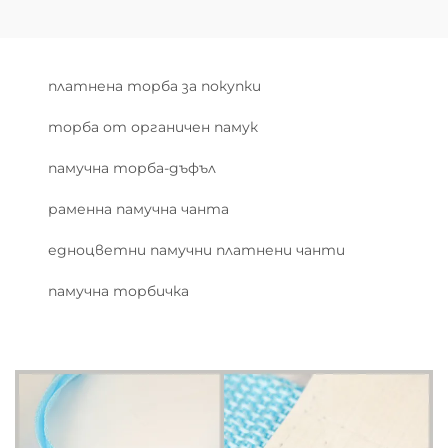
платнена торба за покупки
торба от органичен памук
памучна торба-дъфъл
раменна памучна чанта
едноцветни памучни платнени чанти
памучна торбичка