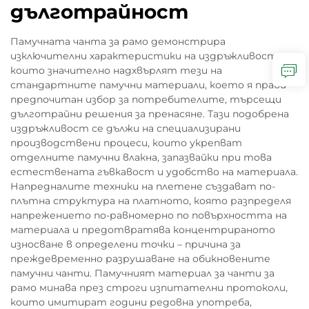
дълготрайност
Памучната чанта за рамо демонстрира
изключителни характеристики на издръжливост,
които значително надхвърлят тези на
стандартните памучни материали, което я прави
предпочитан избор за потребителите, търсещи
дълготрайни решения за пренасяне. Тази подобрена
издръжливост се дължи на специализирани
производствени процеси, които укрепват
отделните памучни влакна, запазвайки при това
естествената гъвкавост и удобство на материала.
Напредналите техники на плетене създават по-
плътна структура на платното, която разпределя
напрежението по-равномерно по повърхността на
материала и предотвратява концентрираното
износване в определени точки – причина за
преждевременно разрушаване на обикновените
памучни чанти. Памучният материал за чанти за
рамо минава през строги изпитателни протоколи,
които имитират години редовна употреба,