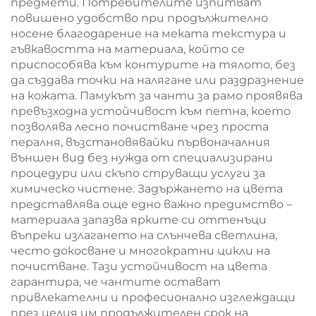
предмети. Потребителите изпитват
повишено удобство при продължително
носене благодарение на меката текстура и
гъвкавостта на материала, който се
приспособява към контурите на тялото, без
да създава точки на налягане или раздразнение
на кожата. Памукът за чанти за рамо проявява
превъзходна устойчивост към петна, което
позволява лесно почистване чрез проста
пералня, възстановявайки първоначалния
външен вид без нужда от специализирани
процедури или скъпо струващи услуги за
химическо чистене. Задържането на цвета
представлява още едно важно предимство –
материала запазва ярките си оттенъци
въпреки излагането на слънчева светлина,
често докосване и многократни цикли на
почистване. Тази устойчивост на цвета
гарантира, че чантите остават
привлекателни и професионално изглеждащи
през целия им продължителен срок на