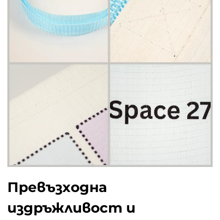
Превъзходна
издръжливост и