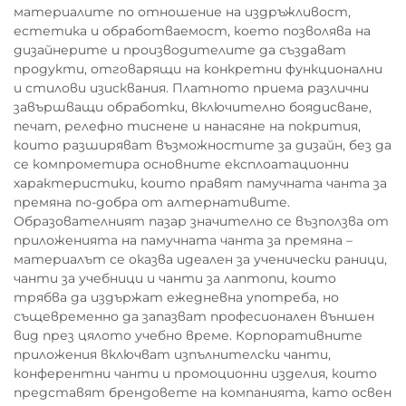
материалите по отношение на издръжливост,
естетика и обработваемост, което позволява на
дизайнерите и производителите да създават
продукти, отговарящи на конкретни функционални
и стилови изисквания. Платното приема различни
завършващи обработки, включително боядисване,
печат, релефно тиснене и нанасяне на покрития,
които разширяват възможностите за дизайн, без да
се компрометира основните експлоатационни
характеристики, които правят памучната чанта за
премяна по-добра от алтернативите.
Образователният пазар значително се възползва от
приложенията на памучната чанта за премяна –
материалът се оказва идеален за ученически раници,
чанти за учебници и чанти за лаптопи, които
трябва да издържат ежедневна употреба, но
същевременно да запазват професионален външен
вид през цялото учебно време. Корпоративните
приложения включват изпълнителски чанти,
конферентни чанти и промоционни изделия, които
представят брендовете на компанията, като освен