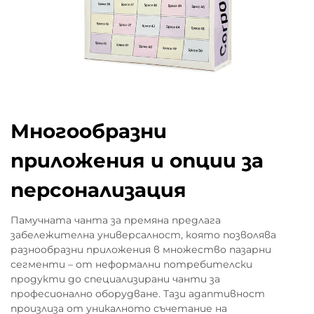
Многообразни
приложения и опции за
персонализация
Памучната чанта за премяна предлага
забележителна универсалност, която позволява
разнообразни приложения в множество пазарни
сегменти – от неформални потребителски
продукти до специализирани чанти за
професионално оборудване. Тази адаптивност
произлиза от уникалното съчетание на