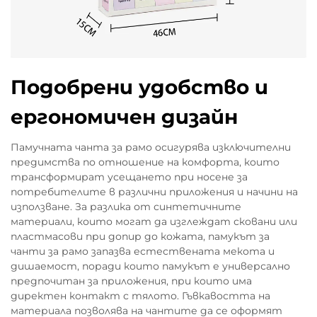
Подобрени удобство и
ергономичен дизайн
Памучната чанта за рамо осигурява изключителни
предимства по отношение на комфорта, които
трансформират усещането при носене за
потребителите в различни приложения и начини на
използване. За разлика от синтетичните
материали, които могат да изглеждат сковани или
пластмасови при допир до кожата, памукът за
чанти за рамо запазва естествената мекота и
дишаемост, поради които памукът е универсално
предпочитан за приложения, при които има
директен контакт с тялото. Гъвкавостта на
материала позволява на чантите да се оформят