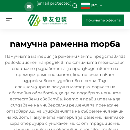
[email protected]
BG
Получете оферта
памучна раменна торба
Памучната материя за раменни чанти представлява
революционен напредък в текстилната технология,
специално разработена за производството на
премиум раменни чанти, които съчетават
издръжливост, удобство и стил. Тази
специализирана памучна материя подлага на
обстойна обработка, за да се подобрят нейните
естествени свойства, което я прави идеална за
създаване на универсални решения за пренасяне,
отговарящи на изискванията на съвременния начин
на живот. Памучната материя за раменни чанти се
характеризира с уникален микс от традиционни
памучни нишки и иновативни производствени