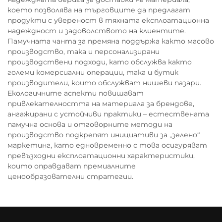
което позволява на търговците да предлагат
продукти с увереност в тяхната експлоатационна
надеждност и задоволството на клиентите.
Памучната чанта за премяна поддържа както масово
производство, така и персонализирани
производствени подходи, като обслужва както
големи комерсиални операции, така и бутик
производители, които обслужват нишеви пазари.
Екологичните аспекти повишават
привлекателността на материала за брендове,
ангажирани с устойчиви практики – естествената
памучна основа и отговорните методи на
производство подкрепят инициативи за „зелено“
маркетинг, като едновременно с това осигуряват
превъзходни експлоатационни характеристики,
които оправдават премиалните
ценообразователни стратегии.