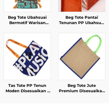
Beg Tote Ubahsuai
Beg Tote Pantai
Bermotif Warisan
Tenunan PP Ubahsuai
Budaya – Rekaan
Borong – Beg Beli-
Artisan yang Berakar
Belah Promosi Tahan
pada Sejarah
Lama untuk
Tempatan
Pembelian Pukal
Tas Tote PP Tenun
Beg Tote Jute
Moden Disesuaikan –
Premium Disesuaikan
Tas Belanja Bertema
dengan Pegangan
Muzik untuk Aktivasi
Diperkukuh – Barang
Jenama
Penting Beli-Belah