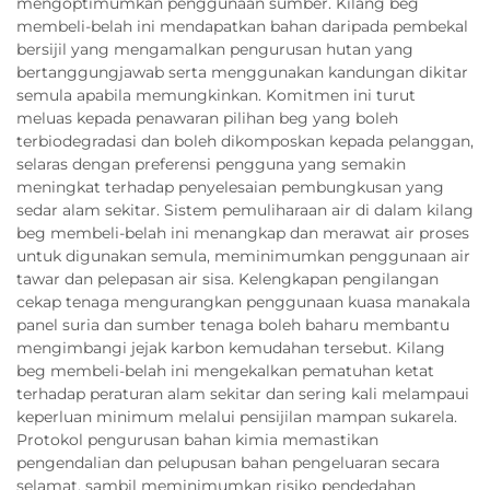
mengoptimumkan penggunaan sumber. Kilang beg
membeli-belah ini mendapatkan bahan daripada pembekal
bersijil yang mengamalkan pengurusan hutan yang
bertanggungjawab serta menggunakan kandungan dikitar
semula apabila memungkinkan. Komitmen ini turut
meluas kepada penawaran pilihan beg yang boleh
terbiodegradasi dan boleh dikomposkan kepada pelanggan,
selaras dengan preferensi pengguna yang semakin
meningkat terhadap penyelesaian pembungkusan yang
sedar alam sekitar. Sistem pemuliharaan air di dalam kilang
beg membeli-belah ini menangkap dan merawat air proses
untuk digunakan semula, meminimumkan penggunaan air
tawar dan pelepasan air sisa. Kelengkapan pengilangan
cekap tenaga mengurangkan penggunaan kuasa manakala
panel suria dan sumber tenaga boleh baharu membantu
mengimbangi jejak karbon kemudahan tersebut. Kilang
beg membeli-belah ini mengekalkan pematuhan ketat
terhadap peraturan alam sekitar dan sering kali melampaui
keperluan minimum melalui pensijilan mampan sukarela.
Protokol pengurusan bahan kimia memastikan
pengendalian dan pelupusan bahan pengeluaran secara
selamat, sambil meminimumkan risiko pendedahan