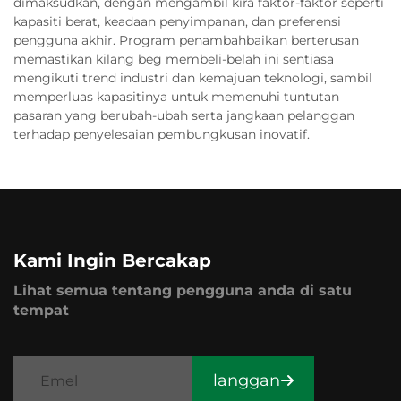
dimaksudkan, dengan mengambil kira faktor-faktor seperti
kapasiti berat, keadaan penyimpanan, dan preferensi
pengguna akhir. Program penambahbaikan berterusan
memastikan kilang beg membeli-belah ini sentiasa
mengikuti trend industri dan kemajuan teknologi, sambil
memperluas kapasitinya untuk memenuhi tuntutan
pasaran yang berubah-ubah serta jangkaan pelanggan
terhadap penyelesaian pembungkusan inovatif.
Kami Ingin Bercakap
Lihat semua tentang pengguna anda di satu
tempat
langgan