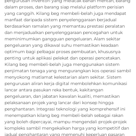
pengurusan inventori yang melacak bahan mentah, barang
dalam proses, dan barang siap melalui platform perisian
yang canggih. Kilang beg membeli-belah juga mendapat
manfaat daripada sistem penyelenggaraan berjadual
berdasarkan ramalan yang memantau prestasi peralatan
dan menjadualkan penyelenggaraan pencegahan untuk
meminimumkan gangguan pengeluaran. Alam sekitar
pengeluaran yang dikawal suhu memastikan keadaan
optimum bagi pelbagai proses pembuatan, khususnya
penting untuk aplikasi pelekat dan operasi pencetakan.
Kilang beg membeli-belah juga menggunakan sistem
penjimatan tenaga yang mengurangkan kos operasi sambil
menyokong matlamat kelestarian alam sekitar. Sistem
pengurusan aliran kerja digital membolehkan komunikasi
lancar antara pasukan reka bentuk, kakitangan
pengeluaran, dan jabatan kawalan kualiti, memastikan
pelaksanaan projek yang lancar dari konsep hingga
penghantaran. Integrasi teknologi yang komprehensif ini
menempatkan kilang beg membeli-belah sebagai rakan
yang boleh dipercayai, mampu mengendali projek-projek
kompleks sambil mengekalkan harga yang kompetitif dan
jadual penghantaran yang memenuhi keperluan pasaran