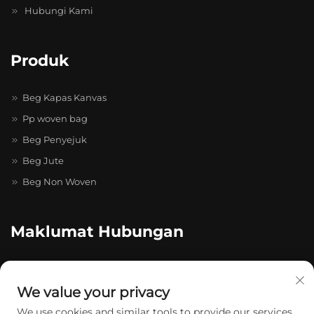
Hubungi Kami
Produk
Beg Kapas Kanvas
Pp woven bag
Beg Penyejuk
Beg Jute
Beg Non Woven
Maklumat Hubungan
no. 20-4-402, Taman Pelopor Caihong Zhihui, Jalan Caihong
No. 511–731, Longgang
We value your privacy
+86-13174934862
We use cookies and similar tools to provide our services.