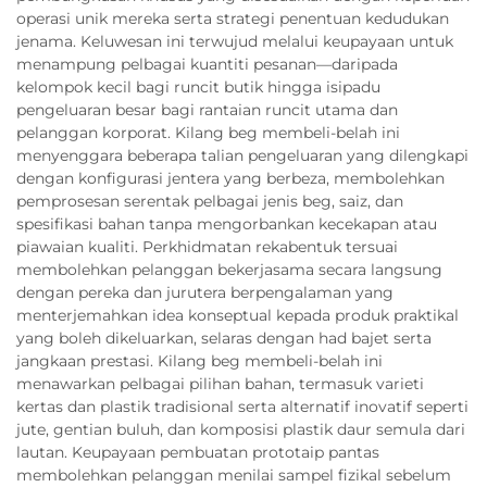
operasi unik mereka serta strategi penentuan kedudukan
jenama. Keluwesan ini terwujud melalui keupayaan untuk
menampung pelbagai kuantiti pesanan—daripada
kelompok kecil bagi runcit butik hingga isipadu
pengeluaran besar bagi rantaian runcit utama dan
pelanggan korporat. Kilang beg membeli-belah ini
menyenggara beberapa talian pengeluaran yang dilengkapi
dengan konfigurasi jentera yang berbeza, membolehkan
pemprosesan serentak pelbagai jenis beg, saiz, dan
spesifikasi bahan tanpa mengorbankan kecekapan atau
piawaian kualiti. Perkhidmatan rekabentuk tersuai
membolehkan pelanggan bekerjasama secara langsung
dengan pereka dan jurutera berpengalaman yang
menterjemahkan idea konseptual kepada produk praktikal
yang boleh dikeluarkan, selaras dengan had bajet serta
jangkaan prestasi. Kilang beg membeli-belah ini
menawarkan pelbagai pilihan bahan, termasuk varieti
kertas dan plastik tradisional serta alternatif inovatif seperti
jute, gentian buluh, dan komposisi plastik daur semula dari
lautan. Keupayaan pembuatan prototaip pantas
membolehkan pelanggan menilai sampel fizikal sebelum