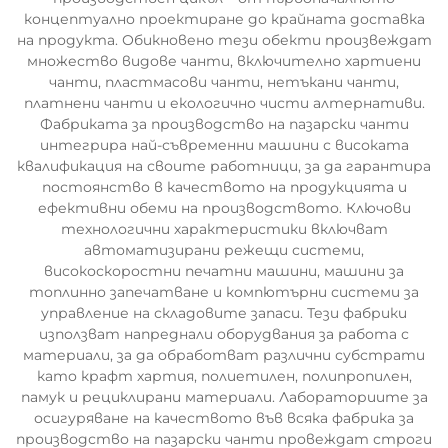
концептуално проектиране до крайната доставка
на продукта. Обикновено тези обекти произвеждат
множество видове чанти, включително хартиени
чанти, пластмасови чанти, нетъкани чанти,
платнени чанти и екологично чисти алтернативи.
Фабриката за производство на пазарски чанти
интегрира най-съвременни машини с високата
квалификация на своите работници, за да гарантира
постоянство в качеството на продукцията и
ефективни обеми на производството. Ключови
технологични характеристики включват
автоматизирани режещи системи,
високоскоростни печатни машини, машини за
топлинно запечатване и компютърни системи за
управление на складовите запаси. Тези фабрики
използват напреднали оборудвания за работа с
материали, за да обработват различни субстрати
като крафт хартия, полиетилен, полипропилен,
памук и рециклирани материали. Лабораториите за
осигуряване на качеството във всяка фабрика за
производство на пазарски чанти провеждат строги