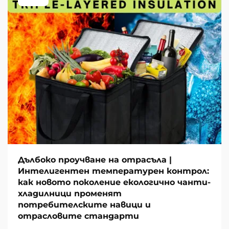
Дълбоко проучване на отрасъла |
Интелигентен температурен контрол:
как новото поколение екологично чанти-
хладилници променят
потребителските навици и
отрасловите стандарти