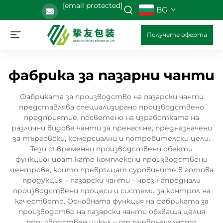
[email protected]
BG
Получете оферта
фабрика за пазарни чанти
Фабриката за производство на пазарски чанти
представлява специализирано производствено
предприятие, посветено на изработката на
различни видове чанти за пренасяне, предназначени
за търговски, комерсиални и потребителски цели.
Тези съвременни производствени обекти
функционират като комплексни производствени
центрове, които превръщат суровините в готова
продукция – пазарски чанти – чрез напреднали
производствени процеси и системи за контрол на
качеството. Основната функция на фабриката за
производство на пазарски чанти обхваща целия
производствен цикъл – от първоначалното