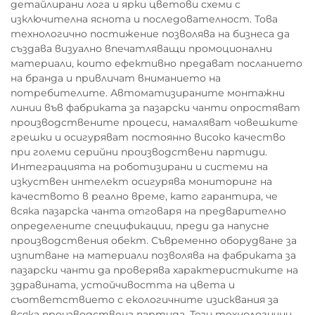
детайлирани лога и ярки цветови схеми с
изключителна яснота и последователност. Това
технологично постижение позволява на бизнеса да
създава визуално впечатляващи промоционални
материали, които ефективно предават посланието
на бранда и привличат вниманието на
потребителите. Автоматизираните монтажни
линии във фабриката за пазарски чанти опростяват
производствените процеси, намаляват човешките
грешки и осигуряват постоянно високо качество
при големи серийни производствени партиди.
Интеграцията на роботизирани и системи на
изкуствен интелект осигурява мониторинг на
качеството в реално време, като гарантира, че
всяка пазарска чанта отговаря на предварително
определените спецификации, преди да напусне
производствения обект. Съвременно оборудване за
изпитване на материали позволява на фабриката за
пазарски чанти да проверява характеристиките на
здравината, устойчивостта на цвета и
съответствието с екологичните изисквания за
всяка производствена партида. Тези технологични