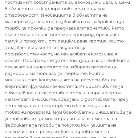
постигнат собствените си екологични цели и цели
в областта на корпоративната социална
отговорност. Иновациите в областта на
материалознанието позволяват на фабриката за
торби за покупки да предлага алтернативи като
пластмаси от растителен произход, органичен
памук и продукти от рециклирана хартия, които
запазват високите стандарти за
производителност, но намаляват екологичния
ефект. Програмите за оптимизация на опаковките
помагат на клиентите да избират подходящи
размери и материали за торбите, които
минимизират консумацията на ресурси, без да
жертват функционалността. Инициативите за
повишаване на ефективността на транспорта
намаляват емисиите, свързани с доставките, чрез
оптимизация на маршрути и консолидирани
товарни програми. Тези всеобхватни инициативи за
устойчивост демонстрират ангажимента на
фабриката за торби за покупки към защита на
екологичните ресурси, като едновременно
осигурява висококачествени продукти, които