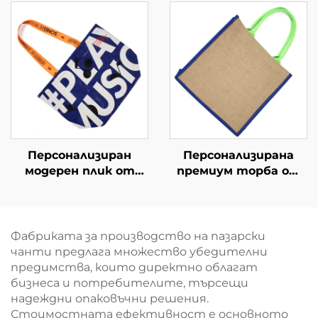
наследство –
промоционални
занаятчийски
чанти за покупки на
дизайн, вдъхновен
едро
от местната
история
Персонализиран
Персонализирана
модерен плик от
премиум торба от
плетен
джут с усилени
полипропилен –
дръжки – екологично
моден плик за
чист и издръжлив
покупки с музикална
плик за покупки
Фабриката за производство на пазарски
тема за бранд
чанти предлага множество убедителни
активации
предимства, които директно облагат
бизнеса и потребителите, търсещи
надеждни опаковъчни решения.
Стоимостната ефективност е основното