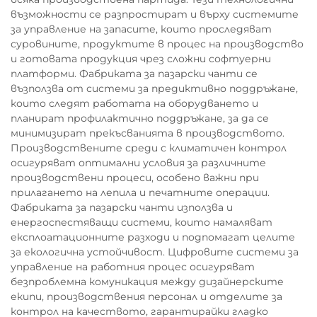
възможности се разпростират и върху системите
за управление на запасите, които проследяват
суровините, продуктите в процес на производство
и готовата продукция чрез сложни софтуерни
платформи. Фабриката за пазарски чанти се
възползва от системи за предиктивно поддръжане,
които следят работата на оборудването и
планират профилактично поддръжане, за да се
минимизират прекъсванията в производството.
Производствените среди с климатичен контрол
осигуряват оптимални условия за различните
производствени процеси, особено важни при
прилагането на лепила и печатните операции.
Фабриката за пазарски чанти използва и
енергоспестяващи системи, които намаляват
експлоатационните разходи и подпомагат целите
за екологична устойчивост. Цифровите системи за
управление на работния процес осигуряват
безпроблемна комуникация между дизайнерските
екипи, производствения персонал и отделите за
контрол на качеството, гарантирайки гладко