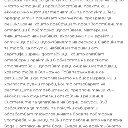
място устойчиви производствени практики и
екологично чисти алтернативи за продукти. Тези
предприятия прилагат комплексни програми за
рециклиране, които превръщат производствените
отпадъци в повторно използваеми материали,
значително намалявайки екологичния им ефект и
оптимизирайки използването на ресурси. Фабриката
за торби за покупки набавя материали от
сертифицирани доставчици, които спазват
отговорни практики в областта на горското
стопанство и използват рециклирани материали,
когато това е възможно. Това задължение се
разширява и до предлагането на биоразградими и
компостируеми торби, които отговарят на
растящите потребителски предпочитания към
екологично съзнателни опаковъчни решения.
Системите за запазване на водни ресурси във
фабриката за торби за покупки събират и
обработват технологичната вода за повторна
употреба, минимизирайки потреблението на прясна
вода и отпадъчните води. Енергийно ефективното