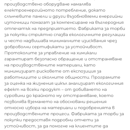
производствено оборудване намалява
електроенергийното потребление, докато
слънчевите панели и други възобновяеми енергийни
източници помагат за компенсиране на въглеродния
отпечатък на предприятието. Фабриката за торби
за покупки стриктно спазва екологичните регулации
и често надвишава минималните изисквания чрез
доброволни сертификати за устойчивост.
Протоколите за управление на химикали
гарантират безопасно обращение и отстраняване
на производствените материали, като
минимизират рисковете от експозиция за
работниците и околните общности. Програмите
за оценка на жизнения цикъл анализират екологичния
ефект на всеки продукт – от добиването на
суровини до крайното му отстраняване, което
позволява вземането на обосновани решения
относно избора на материали и подобренията в
производствените процеси. Фабриката за торби за
покупки предоставя подробни отчети за
устойчивост, за да помогне на клиентите да