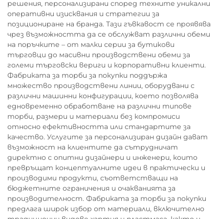
решения, персонализирани според техните уникални
оперативни изисквания и стратегии за
позициониране на бранда. Тази гъвкавост се проявява
чрез възможността да се обслужват различни обеми
на поръчките – от малки серии за бутикови
търговци до масивни производствени обеми за
големи търговски вериги и корпоративни клиенти.
Фабриката за торби за покупки поддържа
множество производствени линии, оборудвани с
различни машинни конфигурации, което позволява
едновременно обработване на различни типове
торби, размери и материали без компромиси
относно ефективността или стандартите за
качество. Услугите за персонализиран дизайн дават
възможност на клиентите да сътрудничат
директно с опитни дизайнери и инженери, които
превръщат концептуалните идеи в практически и
производими продукти, съответстващи на
бюджетните ограничения и очакванията за
производителност. Фабриката за торби за покупки
предлага широк избор от материали, включително
традиционни видове хартия и пластмаса, както и