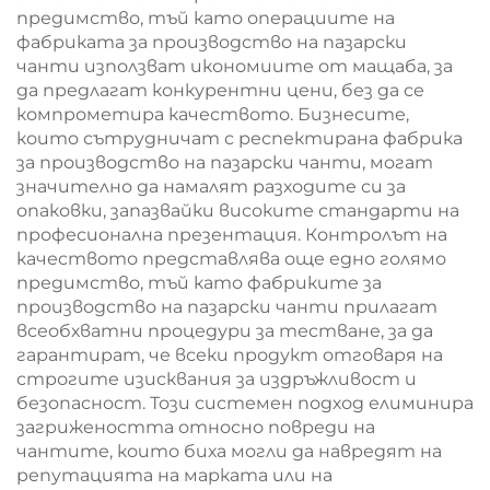
предимство, тъй като операциите на
фабриката за производство на пазарски
чанти използват икономиите от мащаба, за
да предлагат конкурентни цени, без да се
компрометира качеството. Бизнесите,
които сътрудничат с респектирана фабрика
за производство на пазарски чанти, могат
значително да намалят разходите си за
опаковки, запазвайки високите стандарти на
професионална презентация. Контролът на
качеството представлява още едно голямо
предимство, тъй като фабриките за
производство на пазарски чанти прилагат
всеобхватни процедури за тестване, за да
гарантират, че всеки продукт отговаря на
строгите изисквания за издръжливост и
безопасност. Този системен подход елиминира
загрижеността относно повреди на
чантите, които биха могли да навредят на
репутацията на марката или на