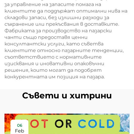
за управление на запасите помага на
клиентите да поддържат оптимални нива на
складови запаси, без излишни разходи за
съхранение или прекъсвания в доставките.
Фабриката за производство на пазарски
чанти също предоставя ценни
консултантски услуги, като съветва
клиентите относно пазарните тенденции,
съответствието с нормативните
изисквания и иновативни опаковъчни
решения, които могат да подобрят
конкурентната им позиция на пазара.
Съвети и хитрини
06
Feb