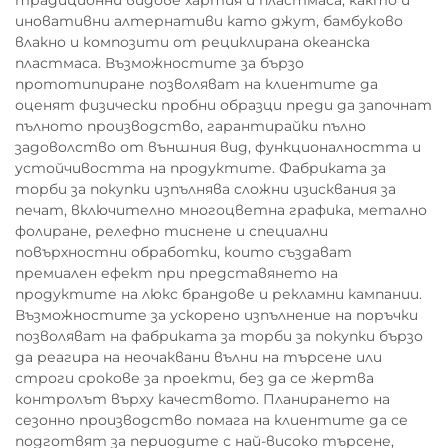
иновативни алтернативи като джут, бамбуково
влакно и композити от рециклирана океанска
пластмаса. Възможностите за бързо
прототипиране позволяват на клиентите да
оценят физически пробни образци преди да започнат
пълното производство, гарантирайки пълно
задоволство от външния вид, функционалността и
устойчивостта на продуктите. Фабриката за
торби за покупки изпълнява сложни изисквания за
печат, включително многоцветна графика, метално
фолиране, релефно тиснене и специални
повърхностни обработки, които създават
премиален ефект при представянето на
продуктите на люкс брандове и рекламни кампании.
Възможностите за ускорено изпълнение на поръчки
позволяват на фабриката за торби за покупки бързо
да реагира на неочаквани вълни на търсене или
строги срокове за проекти, без да се жертва
контролът върху качеството. Планирането на
сезонно производство помага на клиентите да се
подготвят за периодите с най-високо търсене,