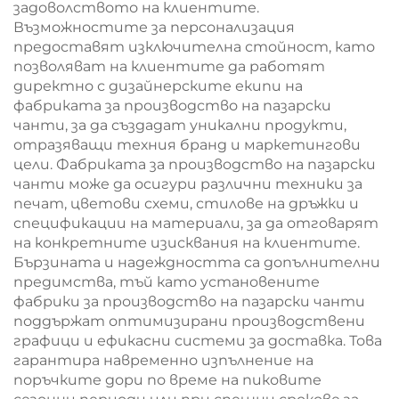
задоволството на клиентите.
Възможностите за персонализация
предоставят изключителна стойност, като
позволяват на клиентите да работят
директно с дизайнерските екипи на
фабриката за производство на пазарски
чанти, за да създадат уникални продукти,
отразяващи техния бранд и маркетингови
цели. Фабриката за производство на пазарски
чанти може да осигури различни техники за
печат, цветови схеми, стилове на дръжки и
спецификации на материали, за да отговарят
на конкретните изисквания на клиентите.
Бързината и надеждността са допълнителни
предимства, тъй като установените
фабрики за производство на пазарски чанти
поддържат оптимизирани производствени
графици и ефикасни системи за доставка. Това
гарантира навременно изпълнение на
поръчките дори по време на пиковите