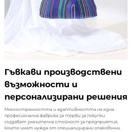
Гъвкави производствени
възможности и
персонализирани решения
Многостранността и адаптивността на една
професионална фабрика за торби за покупки
създават значителна стойност за предприятия,
които имат нужда от специализирани опаковъчни