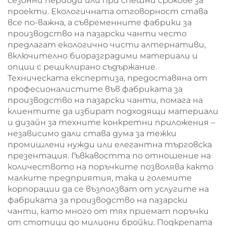
сезонни периоди или при спешни срокове за
проекти. Екологичната отговорност става
все по-важна, а съвременните фабрики за
производство на пазарски чанти често
предлагат екологично чисти алтернативи,
включително биоразградими материали и
опции с рециклирано съдържание.
Техническата експертиза, предоставяна от
професионалистите във фабриката за
производство на пазарски чанти, помага на
клиентите да избират подходящи материали
и дизайн за техните конкретни приложения –
независимо дали става дума за тежки
промишлени нужди или елегантна търговска
презентация. Гъвкавостта по отношение на
количеството на поръчките позволява както
малките предприятия, така и големите
корпорации да се възползват от услугите на
фабриката за производство на пазарски
чанти, като много от тях приемат поръчки
от стотици до милиони бройки. Подкрепата