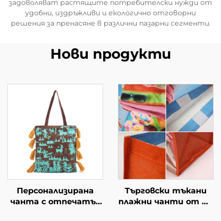
задоволяват растящите потребителски нужди от
удобни, издръжливи и екологично отговорни
решения за пренасяне в различни пазарни сегменти.
Нови продукти
Персонализирана
Търговски тъкани
чанта с отпечатък
плажни чанти от PP
на културно
– издръжливи