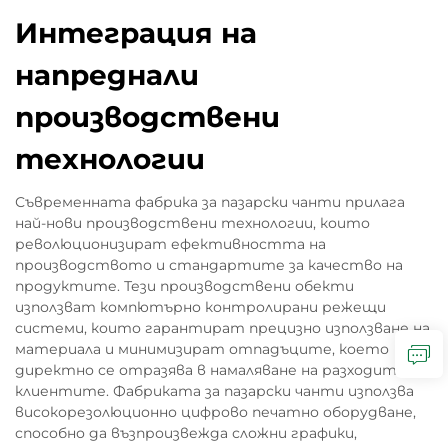
Интеграция на
напреднали
производствени
технологии
Съвременната фабрика за пазарски чанти прилага
най-нови производствени технологии, които
революционизират ефективността на
производството и стандартите за качество на
продуктите. Тези производствени обекти
използват компютърно контролирани режещи
системи, които гарантират прецизно използване на
материала и минимизират отпадъците, което
директно се отразява в намаляване на разходите за
клиентите. Фабриката за пазарски чанти използва
високорезолюционно цифрово печатно оборудване,
способно да възпроизвежда сложни графики,