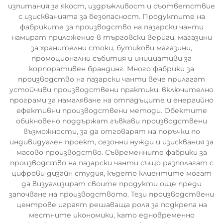
изпитания за якост, издръжливост и съответствие
с изискванията за безопасност. Продуктите на
фабриките за производство на пазарски чанти
намират приложение в търговски вериги, магазини
за хранителни стоки, бутикови магазини,
промоционални събития и инициативи за
корпоративен брандинг. Много фабрики за
производство на пазарски чанти вече прилагат
устойчиви производствени практики, включително
програми за намаляване на отпадъците и енергийно
ефективни производствени методи. Обектите
обикновено поддържат гъвкави производствени
възможности, за да отговарят на поръчки по
индивидуален проект, сезонни нужди и изисквания за
масово производство. Съвременните фабрики за
производство на пазарски чанти също разполагат с
цифрови дизайн студия, където клиентите могат
да визуализират своите продукти още преди
започване на производството. Тези производствени
центрове играят решаваща роля за подкрепа на
местните икономики, като едновременно