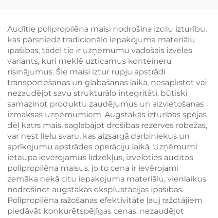
– amatnieciska dizaina
pārnēsājamās
risinājums, kas
maisiņas – stilīgas,
balstīts uz vietējo
videi draudzīgas,
Audītie polipropilēna maisi nodrošina izcilu izturību,
vēsturi
zīmolā norādītas
kas pārsniedz tradicionālo iepakojuma materiālu
nesamas somas
īpašības, tādēļ tie ir uzņēmumu vadošais izvēles
modas
variants, kuri meklē uzticamus konteineru
mazumtirdzniecībai
risinājumus. Šie maisi iztur rupju apstrādi
transportēšanas un glabāšanas laikā, nesaplīstot vai
nezaudējot savu strukturālo integritāti, būtiski
samazinot produktu zaudējumus un aizvietošanas
izmaksas uzņēmumiem. Augstākās izturības spējas
dēļ katrs mais, saglabājot drošības rezerves robežas,
var nest lielu svaru, kas aizsargā darbiniekus un
aprīkojumu apstrādes operāciju laikā. Uzņēmumi
ietaupa ievērojamus līdzekļus, izvēloties audītos
polipropilēna maisus, jo to cena ir ievērojami
zemāka nekā citu iepakojuma materiālu, vienlaikus
nodrošinot augstākas ekspluatācijas īpašības.
Polipropilēna ražošanas efektivitāte ļauj ražotājiem
piedāvāt konkurētspējīgas cenas, nezaudējot