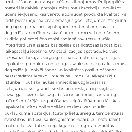
uzglabāšanas un transportēšanas lietojumos. Polipropilēna
materiāls dabiski pretojas mitruma absorbcijai, novēršot
ūdens iekļūšanu, kas varētu apdraudēt produkta kvalitāti vai
radīt piesārņojuma problēmas jutīgos lietojumos. Atšķirībā
no papīra pamatnes iepakojuma materiāliem, kas ātri
degradējas, nonākot saskarē ar mitrumu vai nokrišņiem,
audītie polipropilēna maisi saglabā savu strukturālo
integritāti un aizsardzības spējas pat ilgstošas izpostījošu
laikapstākļu ietekmē. UV stabilizācijas apstrāde, ko veic
ražošanas laikā, aizsargā gan maisu materiālu, gan tajos
iepakotos produktus no kaitīgās saules radiācijas, kas izraisa
degradāciju, noblākšanos un kvalitātes pasliktināšanos
neatstrādātos iepakojuma risinājumos. Šī laikapstākļu
izturība ir būtiska lauksaimniecības uzglabāšanas
lietojumos, kur graudi, sēklas un mēslojumi jāsaglabā
aizsargāti sezonālās uzglabāšanas periodos, kas var ilgt
mēnešiem ārējās uzglabāšanas telpās. Būvmateriāli, kas
iepakoti audītos polipropilēna maisos, var izturēt
būvlaukuma apstākļus, tostarp lietu, sniegu, temperatūras
svārstības un tiešu saules gaismas iedarbību, nezaudējot
materiāla kvalitāti vai iepakojuma integritāti. Audītās
struktūras elpojošā daba ļauj kontrolētu gaisa cirkulāciju,