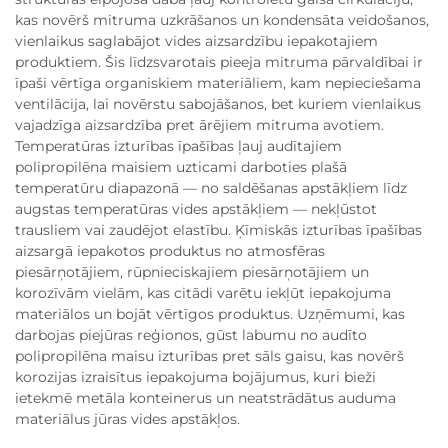
kas novērš mitruma uzkrāšanos un kondensāta veidošanos,
vienlaikus saglabājot vides aizsardzību iepakotajiem
produktiem. Šis līdzsvarotais pieeja mitruma pārvaldībai ir
īpaši vērtīga organiskiem materiāliem, kam nepieciešama
ventilācija, lai novērstu sabojāšanos, bet kuriem vienlaikus
vajadzīga aizsardzība pret ārējiem mitruma avotiem.
Temperatūras izturības īpašības ļauj audītajiem
polipropilēna maisiem uzticami darboties plašā
temperatūru diapazonā — no saldēšanas apstākļiem līdz
augstas temperatūras vides apstākļiem — nekļūstot
trausliem vai zaudējot elastību. Ķīmiskās izturības īpašības
aizsargā iepakotos produktus no atmosfēras
piesārņotājiem, rūpnieciskajiem piesārņotājiem un
korozīvām vielām, kas citādi varētu iekļūt iepakojuma
materiālos un bojāt vērtīgos produktus. Uzņēmumi, kas
darbojas piejūras reģionos, gūst labumu no audīto
polipropilēna maisu izturības pret sāls gaisu, kas novērš
korozijas izraisītus iepakojuma bojājumus, kuri bieži
ietekmē metāla konteinerus un neatstrādātus auduma
materiālus jūras vides apstākļos.