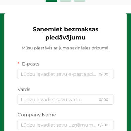
Saņemiet bezmaksas
piedāvājumu
Mūsu pārstāvis ar jums sazināsies drīzumā.
E-pasts
0/100
Vārds
0/100
Company Name
0/200