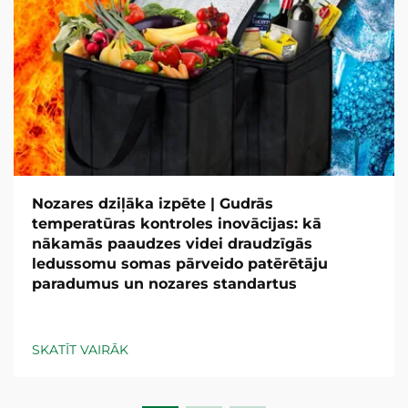
Nozares dziļāka izpēte | Gudrās
temperatūras kontroles inovācijas: kā
nākamās paaudzes videi draudzīgās
ledussomu somas pārveido patērētāju
paradumus un nozares standartus
SKATĪT VAIRĀK