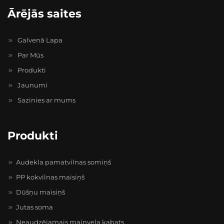
Ārējās saites
Galvenā Lapa
Par Mūs
Produkti
Jaunumi
Sazinies ar mums
Produkti
Audekla pamatvilnas somiņš
PP kokvilnas maisiņš
Dūšņu maisiņš
Jutas soma
Neaudzējamais maiņveļa kabats