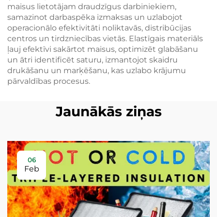
maisus lietotājam draudzīgus darbiniekiem,
samazinot darbaspēka izmaksas un uzlabojot
operacionālo efektivitāti noliktavās, distribūcijas
centros un tirdzniecības vietās. Elastīgais materiāls
ļauj efektīvi sakārtot maisus, optimizēt glabāšanu
un ātri identificēt saturu, izmantojot skaidru
drukāšanu un marķēšanu, kas uzlabo krājumu
pārvaldības procesus.
Jaunākās ziņas
06
Feb