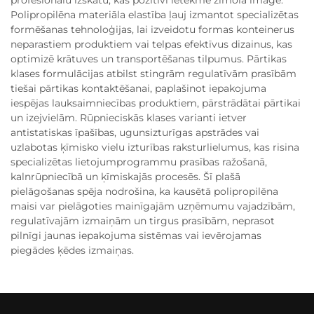
profesionālu izskatu, kas pozitīvi ietekmē zīmola image.
Polipropilēna materiāla elastība ļauj izmantot specializētas
formēšanas tehnoloģijas, lai izveidotu formas konteinerus
neparastiem produktiem vai telpas efektīvus dizainus, kas
optimizē krātuves un transportēšanas tilpumus. Pārtikas
klases formulācijas atbilst stingrām regulatīvām prasībām
tiešai pārtikas kontaktēšanai, paplašinot iepakojuma
iespējas lauksaimniecības produktiem, pārstrādātai pārtikai
un izejvielām. Rūpnieciskās klases varianti ietver
antistatiskas īpašības, ugunsizturīgas apstrādes vai
uzlabotas ķīmisko vielu izturības raksturlielumus, kas risina
specializētas lietojumprogrammu prasības ražošanā,
kalnrūpniecībā un ķīmiskajās procesēs. Šī plašā
pielāgošanas spēja nodrošina, ka kausētā polipropilēna
maisi var pielāgoties mainīgajām uzņēmumu vajadzībām,
regulatīvajām izmaiņām un tirgus prasībām, neprasot
pilnīgi jaunas iepakojuma sistēmas vai ievērojamas
piegādes ķēdes izmaiņas.