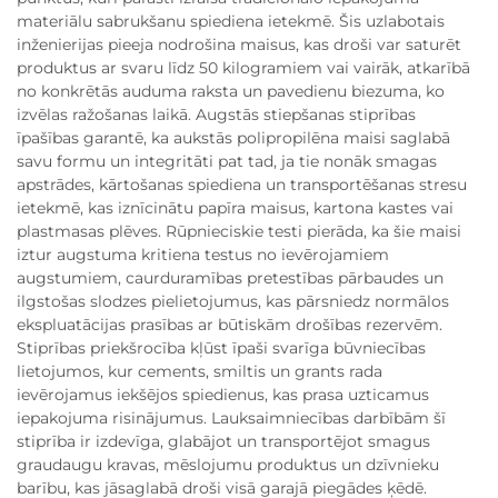
materiālu sabrukšanu spiediena ietekmē. Šis uzlabotais
inženierijas pieeja nodrošina maisus, kas droši var saturēt
produktus ar svaru līdz 50 kilogramiem vai vairāk, atkarībā
no konkrētās auduma raksta un pavedienu biezuma, ko
izvēlas ražošanas laikā. Augstās stiepšanas stiprības
īpašības garantē, ka aukstās polipropilēna maisi saglabā
savu formu un integritāti pat tad, ja tie nonāk smagas
apstrādes, kārtošanas spiediena un transportēšanas stresu
ietekmē, kas iznīcinātu papīra maisus, kartona kastes vai
plastmasas plēves. Rūpnieciskie testi pierāda, ka šie maisi
iztur augstuma kritiena testus no ievērojamiem
augstumiem, caurduramības pretestības pārbaudes un
ilgstošas slodzes pielietojumus, kas pārsniedz normālos
ekspluatācijas prasības ar būtiskām drošības rezervēm.
Stiprības priekšrocība kļūst īpaši svarīga būvniecības
lietojumos, kur cements, smiltis un grants rada
ievērojamus iekšējos spiedienus, kas prasa uzticamus
iepakojuma risinājumus. Lauksaimniecības darbībām šī
stiprība ir izdevīga, glabājot un transportējot smagus
graudaugu kravas, mēslojumu produktus un dzīvnieku
barību, kas jāsaglabā droši visā garajā piegādes ķēdē.