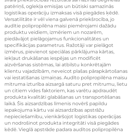
patēriņš, oglekļa emisijas un būtiski samazinās
logistikas operāciju izmaksas visā piegādes ķēdē.
Versatilitāte ir vēl viena galvenā priekšrocība, jo
audītie polipropilēna maisi piemērojami dažādu
produktu veidiem, izmēriem un nozarēm,
piedāvājot pielāgojamus funkcionalitātes un
specifikācijas parametrus. Ražotāji var pielāgot
izmērus, pievienot speciālas pārklājuma kārtas,
iekļaut drukāšanas iespējas un modificēt
aizvēršanas sistēmas, lai atbilstu konkrētajām
klientu vajadzībām, neveicot plašas pārapkārtošanas
vai iestatīšanas izmaiņas. Audīto polipropilēna maisu
mitruma izturība aizsargā saturu pret mitrumu, lietu
un citiem vides faktoriem, kas varētu apdraudēt
produkta kvalitāti glabāšanas un transportēšanas
laikā. Šis aizsardzības līmenis novērš papildu
iepakojuma kārtu vai aizsardzības apstrāžu
nepieciešamību, vienkāršojot logistikas operācijas
un nodrošinot produkta integritāti visā piegādes
ķēdē. Vieglā apstrāde padara audītos polipropilēna