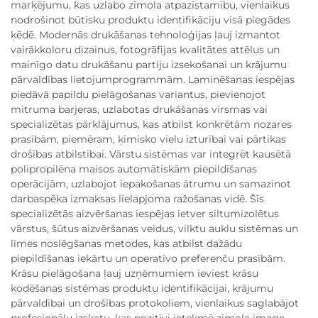
marķējumu, kas uzlabo zīmola atpazīstamību, vienlaikus
nodrošinot būtisku produktu identifikāciju visā piegādes
ķēdē. Modernās drukāšanas tehnoloģijas ļauj izmantot
vairākkoloru dizainus, fotogrāfijas kvalitātes attēlus un
mainīgo datu drukāšanu partiju izsekošanai un krājumu
pārvaldības lietojumprogrammām. Laminēšanas iespējas
piedāvā papildu pielāgošanas variantus, pievienojot
mitruma barjeras, uzlabotas drukāšanas virsmas vai
specializētas pārklājumus, kas atbilst konkrētām nozares
prasībām, piemēram, ķīmisko vielu izturībai vai pārtikas
drošības atbilstībai. Vārstu sistēmas var integrēt kausētā
polipropilēna maisos automātiskām piepildīšanas
operācijām, uzlabojot iepakošanas ātrumu un samazinot
darbaspēka izmaksas lielapjoma ražošanas vidē. Šīs
specializētās aizvēršanas iespējas ietver siltumizolētus
vārstus, šūtus aizvēršanas veidus, vilktu auklu sistēmas un
līmes noslēgšanas metodes, kas atbilst dažādu
piepildīšanas iekārtu un operatīvo preferenču prasībām.
Krāsu pielāgošana ļauj uzņēmumiem ieviest krāsu
kodēšanas sistēmas produktu identifikācijai, krājumu
pārvaldībai un drošības protokoliem, vienlaikus saglabājot