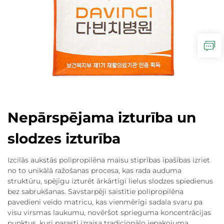
Nepārspējama izturība un
slodzes izturība
Izcilās aukstās polipropilēna maisu stiprības īpašības izriet
no to unikālā ražošanas procesa, kas rada auduma
struktūru, spējīgu izturēt ārkārtīgi lielus slodzes spiedienus
bez sabrukšanas. Savstarpēji saistītie polipropilēna
pavedieni veido matricu, kas vienmērīgi sadala svaru pa
visu virsmas laukumu, novēršot sprieguma koncentrācijas
punktus, kuri parasti izraisa tradicionālo iepakojuma