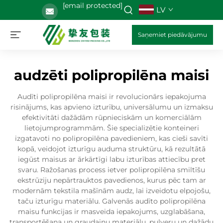
[email protected]
LV
Saņemiet piedāvājumu
audzēti polipropilēna maisi
Audīti polipropilēna maisi ir revolucionārs iepakojuma
risinājums, kas apvieno izturību, universālumu un izmaksu
efektivitāti dažādām rūpnieciskām un komerciālām
lietojumprogrammām. Šie specializētie konteineri
izgatavoti no polipropilēna pavedieniem, kas cieši savīti
kopā, veidojot izturīgu auduma struktūru, kā rezultātā
iegūst maisus ar ārkārtīgi labu izturības attiecību pret
svaru. Ražošanas process ietver polipropilēna smiltīšu
ekstrūziju nepārtrauktos pavedienos, kurus pēc tam ar
modernām tekstila mašīnām audz, lai izveidotu elpojošu,
taču izturīgu materiālu. Galvenās audīto polipropilēna
maisu funkcijas ir masveida iepakojums, uzglabāšana,
transportēšana un graudainu materiālu, pulveru un dažādu