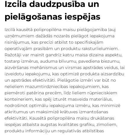
Izcila daudzpusība un
pielāgošanas iespējas
Izcilā kausētā polipropilēna maisu pielāgojamība ļauj
uzņēmumiem dažādās nozarēs pielāgot iepakojuma
risinājumus, kas precīzi atbilst to specifiskajām
operatīvajām prasībām un produktu raksturlielumiem.
Ražotāji var mainīt gandrīz katru maisa dizaina aspektu,
tostarp izmērus, auduma blīvumu, pavediena biezumu,
aizvēršanas mehānismus un virsmas apstrādes veidus, lai
izveidotu iepakojumu, kas optimizē produkta aizsardzību
un apstrādes efektivitāti. Pielāgotie izmēri var būt no
nelieliem mazumtirdzniecības iepakojumiem, kas
piemēroti patēriņa precēm, līdz lieliem rūpnieciskiem
konteineriem, kas spēj izturēt masveida materiālus,
nodrošinot optimālu iepakojuma izmēru, kas minimizē
atkritumus un maksimizē krātuves izmantošanas
efektivitāti. Kausētā polipropilēna maisu drukāšanas
iespējas atbalsta augstas kvalitātes grafiku, zīmoliem,
produktu informāciju un regulatīvās atbilstības