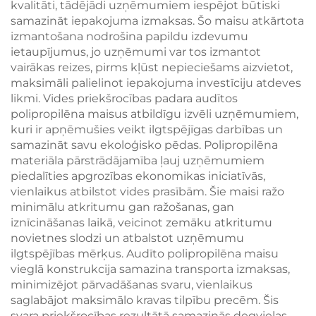
kvalitāti, tādējādi uzņēmumiem iespējot būtiski
samazināt iepakojuma izmaksas. Šo maisu atkārtota
izmantošana nodrošina papildu izdevumu
ietaupījumus, jo uzņēmumi var tos izmantot
vairākas reizes, pirms kļūst nepieciešams aizvietot,
maksimāli palielinot iepakojuma investīciju atdeves
likmi. Vides priekšrocības padara audītos
polipropilēna maisus atbildīgu izvēli uzņēmumiem,
kuri ir apņēmušies veikt ilgtspējīgas darbības un
samazināt savu ekoloģisko pēdas. Polipropilēna
materiāla pārstrādājamība ļauj uzņēmumiem
piedalīties apgrozības ekonomikas iniciatīvās,
vienlaikus atbilstot vides prasībām. Šie maisi ražo
minimālu atkritumu gan ražošanas, gan
iznīcināšanas laikā, veicinot zemāku atkritumu
novietnes slodzi un atbalstot uzņēmumu
ilgtspējības mērķus. Audīto polipropilēna maisu
vieglā konstrukcija samazina transporta izmaksas,
minimizējot pārvadāšanas svaru, vienlaikus
saglabājot maksimālo kravas tilpību precēm. Šis
svara priekšrocības rezultātā samazinās degvielas