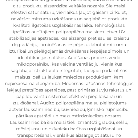
citu produktu aizsardzība vairākās nozarēs. Šie maisi
efektīvi satur saturu, vienlaikus ļaujot gaisam cirkulēt,
novēršot mitruma uzkrāšanos un saglabājot produkta
kvalitāti ilgstošas uzglabāšanas laikā. Tehnoloģiskās
īpašības audītajiem polipropilēna maisiem ietver UV
stabilizācijas apstrādes, kas aizsargā pret saules izraisītu
degradāciju, laminēšanas iespējas uzlabotai mitruma
izturībai un pielāgojamās drukāšanas iespējas zīmola un
identifikācijas nolūkos. Audīšanas process veido
mikroporainību, kas veicina ventilāciju, vienlaikus
saglabājot strukturālo integritāti, tādējādi padarot šos
maisus ideālus lauksaimniecības produktiem, kam
nepieciešama elpojamība. Modernās ražošanas tehnoloģijas
iekļauj pretslīdes apstrādes, pastiprinātas šuvju rakstus un
papildu vārstu sistēmas efektīvai piepildīšanai un
iztukšošanai. Audīto polipropilēna maisu pielietojums
aptver lauksaimniecību, būvniecību, ķīmisko rūpniecību,
pārtikas apstrādi un mazumtirdzniecības nozares.
Lauksaimniecībā šie maisi tiek izmantoti graudu, sēklu,
mēslojumu un dzīvnieku barības uzglabāšanai un
transportēšanai, vienlaikus aizsargājot saturu no