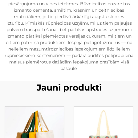
piesārņojuma un vides ietekmes. Būvniecības nozare tos
izmanto cementa, smiltīm, krāsnīm un celtniecības
materiāliem, jo tie piedāvā ārkārtīgi augstu slodzes
izturību. Ķīmiskās rūpniecības uzņēmumi uz tiem paļaujas
pulveru transportēšanai, bet pārtikas apstrādes uzņēmumi
izmanto pārtikai piemērotas versijas cukuram, miltiem un
citiem patēriņa produktiem. Iespēja pielāgot izmērus — no
nelieliem mazumtirdzniecības iepakojumiem līdz lieliem
rūpnieciskiem konteineriem — padara audītos polipropilēna
maisus piemērotus dažādām iepakojuma prasībām visā
pasaulē.
Jauni produkti