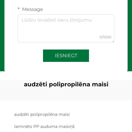
Message
0/1000
IESNIEGT
audzēti polipropilēna maisi
audzēti polipropilēna maisi
laminēts PP auduma maisiņš