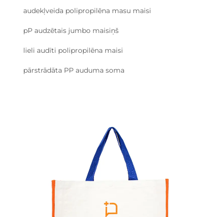
audekļveida polipropilēna masu maisi
pP audzētais jumbo maisiņš
lieli audīti polipropilēna maisi
pārstrādāta PP auduma soma