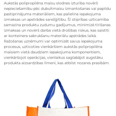
Aukstās polipropilēna maisu slodnes izturība novērš
nepieciešamību pēc dubultmaisu izmantošanas vai papildu
pastiprinājuma materiāliem, kas palielina iepakojuma
izmaksas un apstrādes sarežģītību. Šī stiprības uzticamība
samazina produktu zudumu gadījumus, minimizē tīrīšanas
izmaksas un novērš darba vietā drošības riskus, kas saistīti
ar konteinera sabrukšanu materiālu apstrādes laikā.
Ražošanas uzņēmumi var optimizēt savus iepakojuma
procesus, uzticoties vienkāršiem aukstās polipropilēna
maisiem vietā daudziem iepakojuma komponentiem,
vienkāršojot operācijas, vienlaikus saglabājot augstāku
produkta aizsardzības līmeni, kas atbilst nozares prasībām.