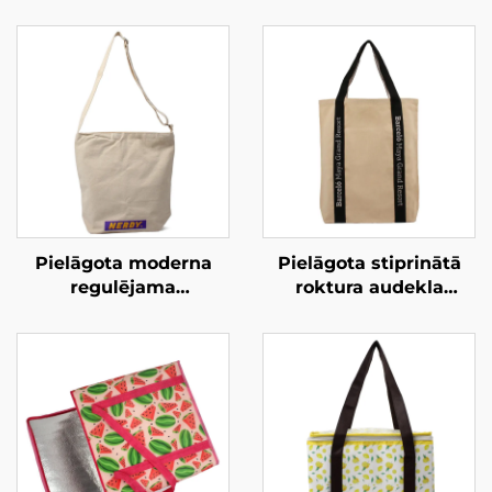
Pielāgota moderna
Pielāgota stiprinātā
regulējama
roktura audekla
krusteniskā
pārnēsājamā maisiņa
pārnēsājamā maisiņa
– izturīga, lielu svaru
– pielāgoti krāsu
izturīga nesama soma
risinājumi ielas
ikdienas lietošanai
apģērbam