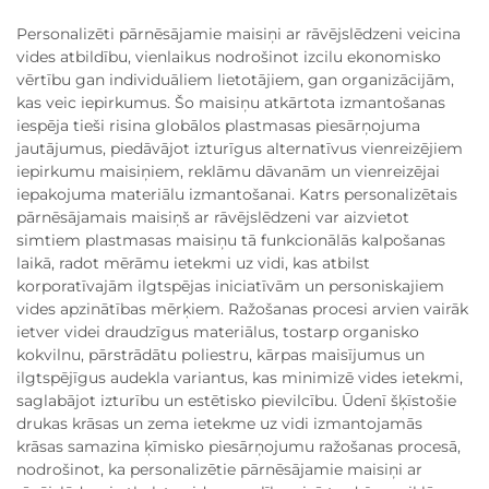
Personalizēti pārnēsājamie maisiņi ar rāvējslēdzeni veicina
vides atbildību, vienlaikus nodrošinot izcilu ekonomisko
vērtību gan individuāliem lietotājiem, gan organizācijām,
kas veic iepirkumus. Šo maisiņu atkārtota izmantošanas
iespēja tieši risina globālos plastmasas piesārņojuma
jautājumus, piedāvājot izturīgus alternatīvus vienreizējiem
iepirkumu maisiņiem, reklāmu dāvanām un vienreizējai
iepakojuma materiālu izmantošanai. Katrs personalizētais
pārnēsājamais maisiņš ar rāvējslēdzeni var aizvietot
simtiem plastmasas maisiņu tā funkcionālās kalpošanas
laikā, radot mērāmu ietekmi uz vidi, kas atbilst
korporatīvajām ilgtspējas iniciatīvām un personiskajiem
vides apzinātības mērķiem. Ražošanas procesi arvien vairāk
ietver videi draudzīgus materiālus, tostarp organisko
kokvilnu, pārstrādātu poliestru, kārpas maisījumus un
ilgtspējīgus audekla variantus, kas minimizē vides ietekmi,
saglabājot izturību un estētisko pievilcību. Ūdenī šķīstošie
drukas krāsas un zema ietekme uz vidi izmantojamās
krāsas samazina ķīmisko piesārņojumu ražošanas procesā,
nodrošinot, ka personalizētie pārnēsājamie maisiņi ar