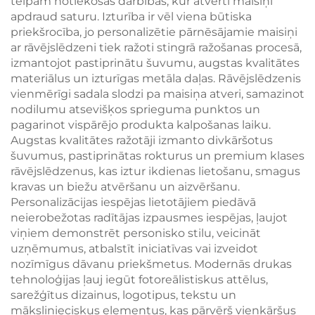
telpām notiekošās darbībās, kur atvērti maisiņi
apdraud saturu. Izturība ir vēl viena būtiska
priekšrocība, jo personalizētie pārnēsājamie maisiņi
ar rāvējslēdzeni tiek ražoti stingrā ražošanas procesā,
izmantojot pastiprinātu šuvumu, augstas kvalitātes
materiālus un izturīgas metāla daļas. Rāvējslēdzenis
vienmērīgi sadala slodzi pa maisiņa atveri, samazinot
nodilumu atsevišķos sprieguma punktos un
pagarinot vispārējo produkta kalpošanas laiku.
Augstas kvalitātes ražotāji izmanto divkāršotus
šuvumus, pastiprinātas rokturus un premium klases
rāvējslēdzenus, kas iztur ikdienas lietošanu, smagus
kravas un biežu atvēršanu un aizvēršanu.
Personalizācijas iespējas lietotājiem piedāvā
neierobežotas radītājas izpausmes iespējas, ļaujot
viņiem demonstrēt personisko stilu, veicināt
uzņēmumus, atbalstīt iniciatīvas vai izveidot
nozīmīgus dāvanu priekšmetus. Modernās drukas
tehnoloģijas ļauj iegūt fotoreālistiskus attēlus,
sarežģītus dizainus, logotipus, tekstu un
mākslinieciskus elementus, kas pārvērš vienkāršus