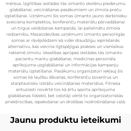
mērķus. Izglītības iestādes tās izmanto skolēnu piederumu
glabāšanai, veicināšanas pasākumiem un zīmola preču
izplatīšanai. Uzņēmumi šīs somas izmanto jauno darbinieku
sveiciena komplektos, konferenču materiālu pārvadāšanai
un tirgus veidošanas kampaņās, lai palielinātu zīmola
redzamību. Mazaizdevības uzņēmumi izmanto personīgās
somas ar rāvējslēdzeni kā videi draudzīgu iepirkšanās
alternatīvu, kas veicina ilgtspējīgas prakses un vienlaikus
reklamē zīmolu. Veselības aprūpes iestādes tās izmanto
pacientu mantu glabāšanai, medicīnas personāla
aprīkojuma uzglabāšanai un informācijas kampanju
materiālu izplatīšanai. Pasākumu organizatori iekļauj šīs
somas kā laulību dāvanas, konferenču sovenīrus un
starptautisko izstāžu veicināšanas materiālus. Fitnesa
entuziasti novērtē tos kā ērtu sporta aprīkojuma
glabāšanas līdzekli, bet ceļotāji vērtē to organizatoriskās
priekšrocības, iepakošanai un drošības nodrošināšanai ceļā.
Jaunu produktu ieteikumi