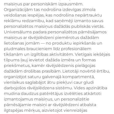
maisiņus par personiskām izpausmēm.
Organizācijām tas nodrošina izdevīgas zīmola
veidošanas iespējas, kas nodrošina nepārtrauktu
reklāmu redzamību, kad saņēmēji izmanto savus
personalizētos maisiņus dažādās publiskās vietās.
Universālums padara personalizētos pārnēsājamos
maisiņus ar rāvējslēdzeni piemērotus dažādām
lietošanas jomām — no produktu iepirkšanās un
pludmales braucieniem līdz profesionāliem
tikšanām un izglītības aktivitātēm. Vietīgais iekšējais
tilpums ļauj ievietot dažāda izmēra un formas
priekšmetus, kamēr rāvējslēdzenis pielāgojas
dažādām drošības prasībām. Lietotāji novērtē ērtību,
organizējot saturu galvenajā kompartmentā,
vienlaikus saglabājot ātru piekļuvi caur gludi
darbojošos rāvējslēdzena sistēmu. Vides apzinātība
mudina daudzus patērētājus izvēlēties atkārtoti
izmantojamus maisiņus, un personalizētie
pārnēsājamie maisiņi ar rāvējslēdzeni atbalsta
ilgtspējas mērķus, aizvietojot vienreizējas