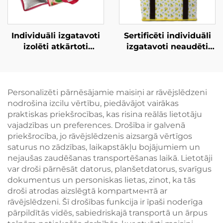
Individuāli izgatavoti
Sertificēti individuāli
izolēti atkārtoti
izgatavoti neaudēti
izmantojami pirkumu
izolēti ledussomu
maisiņi, salokāms
maisiņi – augstas
ledussomu maisiņš
kvalitātes OEM/ODM
pirkumiem
risinājumi
Personalizēti pārnēsājamie maisiņi ar rāvējslēdzeni
uzņēmumu zīmola
korporatīvajiem
nodrošina izcilu vērtību, piedāvājot vairākas
veidošanai,
dāvanu pasākumiem
praktiskas priekšrocības, kas risina reālās lietotāju
pasākumiem un
vajadzības un preferences. Drošība ir galvenā
reklāmaktivitātēm
priekšrocība, jo rāvējslēdzenis aizsargā vērtīgos
saturus no zādzības, laikapstākļu bojājumiem un
nejaušas zaudēšanas transportēšanas laikā. Lietotāji
var droši pārnēsāt datorus, planšetdatorus, svarīgus
dokumentus un personiskas lietas, zinot, ka tās
droši atrodas aizslēgtā kompartментā ar
rāvējslēdzeni. Šī drošības funkcija ir īpaši noderīga
pārpildītās vidēs, sabiedriskajā transportā un ārpus