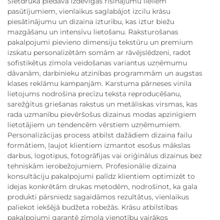
Sietdruka piedāvā izdevīgas risinājumu lieliem
pasūtījumiem, vienlaikus saglabājot izcilu krāsu
piesātinājumu un dizaina izturību, kas iztur biežu
mazgāšanu un intensīvu lietošanu. Raksturošanas
pakalpojumi pievieno dimensiju tekstūru un premium
izskatu personalizētām somām ar rāvējslēdzeni, radot
sofistikētus zīmola veidošanas variantus uzņēmumu
dāvanām, darbinieku atzinības programmām un augstas
klases reklāmu kampanjām. Karstuma pārneses vinila
lietojums nodrošina precīzu teksta reproducēšanu,
sarežģītus griešanas rakstus un metāliskas virsmas, kas
rada uzmanību pievēršošus dizainus modas apzinīgiem
lietotājiem un tendencēm vērstiem uzņēmumiem.
Personalizācijas process atbilst dažādiem dizaina failu
formātiem, ļaujot klientiem izmantot esošus mākslas
darbus, logotipus, fotogrāfijas vai oriģinālus dizainus bez
tehniskām ierobežojumiem. Profesionālie dizaina
konsultāciju pakalpojumi palīdz klientiem optimizēt to
idejas konkrētām drukas metodēm, nodrošinot, ka gala
produkti pārsniedz sagaidāmos rezultātus, vienlaikus
paliekot iekšējā budžeta robežās. Krāsu atbilstības
pakalpojumi garantē zīmola vienotību vairākos