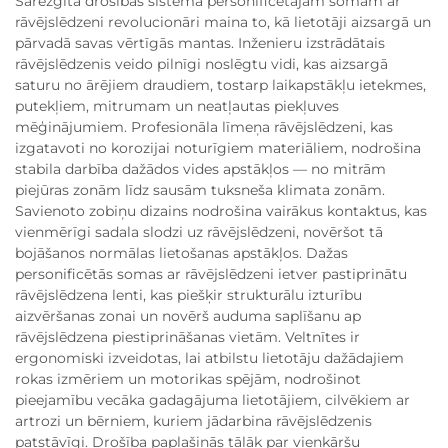
Sarežģītā drošības sistēma personificētajām somām ar
rāvējslēdzeni revolucionāri maina to, kā lietotāji aizsargā un
pārvadā savas vērtīgās mantas. Inženieru izstrādātais
rāvējslēdzenis veido pilnīgi noslēgtu vidi, kas aizsargā
saturu no ārējiem draudiem, tostarp laikapstākļu ietekmes,
putekļiem, mitrumam un neatļautas piekļuves
mēģinājumiem. Profesionāla līmeņa rāvējslēdzeni, kas
izgatavoti no korozijai noturīgiem materiāliem, nodrošina
stabila darbība dažādos vides apstākļos — no mitrām
piejūras zonām līdz sausām tuksneša klimata zonām.
Savienoto zobiņu dizains nodrošina vairākus kontaktus, kas
vienmērīgi sadala slodzi uz rāvējslēdzeni, novēršot tā
bojāšanos normālas lietošanas apstākļos. Dažas
personificētās somas ar rāvējslēdzeni ietver pastiprinātu
rāvējslēdzena lenti, kas piešķir strukturālu izturību
aizvēršanas zonai un novērš auduma saplīšanu ap
rāvējslēdzena piestiprināšanas vietām. Veltnītes ir
ergonomiski izveidotas, lai atbilstu lietotāju dažādajiem
rokas izmēriem un motorikas spējām, nodrošinot
pieejamību vecāka gadagājuma lietotājiem, cilvēkiem ar
artrozi un bērniem, kuriem jādarbina rāvējslēdzenis
patstāvīgi. Drošība paplašinās tālāk par vienkāršu