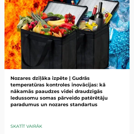
Nozares dziļāka izpēte | Gudrās
temperatūras kontroles inovācijas: kā
nākamās paaudzes videi draudzīgās
ledussomu somas pārveido patērētāju
paradumus un nozares standartus
SKATĪT VAIRĀK