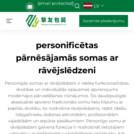
[email protected]
LV
Saņemiet piedāvājumu
personificētas
pārnēsājamās somas ar
rāvējslēdzeni
Personīgās somas ar rāvējslēdzeni ir ideāla funkcionalitātes,
drošības un individuālās izpausmes apvienojums
modernajos pārvadāšanas risinājumos. Šīs daudzpusīgās
aksesuāras apvieno tradicionālo somu lielo tilpumu ar
papildu drošību, ko nodrošina rāvējslēdzenis, radot ideālu
līdzgaitnieku ikdienas aktivitātēm, profesionālām
vajadzībām un atpūtas pasākumiem. Personīgo somu ar
rāvējslēdzeni galvenā funkcija ir nodrošināt lietotājiem
uzticamu un pielāgojamu uzglabāšanas risinājumu, kas