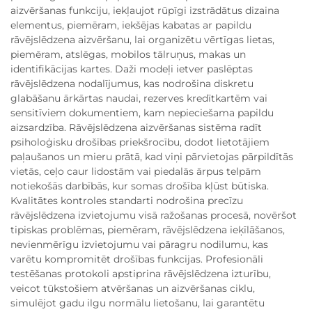
aizvēršanas funkciju, iekļaujot rūpīgi izstrādātus dizaina
elementus, piemēram, iekšējas kabatas ar papildu
rāvējslēdzena aizvēršanu, lai organizētu vērtīgas lietas,
piemēram, atslēgas, mobilos tālruņus, makas un
identifikācijas kartes. Daži modeļi ietver paslēptas
rāvējslēdzena nodalījumus, kas nodrošina diskretu
glabāšanu ārkārtas naudai, rezerves kredītkartēm vai
sensitīviem dokumentiem, kam nepieciešama papildu
aizsardzība. Rāvējslēdzena aizvēršanas sistēma radīt
psiholoģisku drošības priekšrocību, dodot lietotājiem
paļaušanos un mieru prātā, kad viņi pārvietojas pārpildītās
vietās, ceļo caur lidostām vai piedalās ārpus telpām
notiekošās darbībās, kur somas drošība kļūst būtiska.
Kvalitātes kontroles standarti nodrošina precīzu
rāvējslēdzena izvietojumu visā ražošanas procesā, novēršot
tipiskas problēmas, piemēram, rāvējslēdzena ieķīlāšanos,
nevienmērīgu izvietojumu vai pāragru nodilumu, kas
varētu kompromitēt drošības funkcijas. Profesionāli
testēšanas protokoli apstiprina rāvējslēdzena izturību,
veicot tūkstošiem atvēršanas un aizvēršanas ciklu,
simulējot gadu ilgu normālu lietošanu, lai garantētu