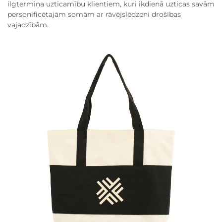
ilgtermiņa uzticamību klientiem, kuri ikdienā uzticas savām
personificētajām somām ar rāvējslēdzeni drošības
vajadzībām.