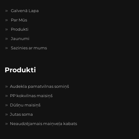
Galvenā Lapa
Par Mūs
Produkti
Jaunumi
Sazinies ar mums
Produkti
Audekla pamatvilnas somiņš
PP kokvilnas maisiņš
Dūšņu maisiņš
Jutas soma
Neaudzējamais maiņveļa kabats