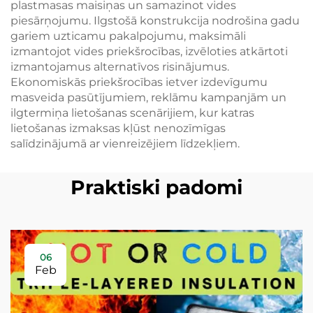
plastmasas maisiņas un samazinot vides
piesārņojumu. Ilgstošā konstrukcija nodrošina gadu
gariem uzticamu pakalpojumu, maksimāli
izmantojot vides priekšrocības, izvēloties atkārtoti
izmantojamus alternatīvos risinājumus.
Ekonomiskās priekšrocības ietver izdevīgumu
masveida pasūtījumiem, reklāmu kampanjām un
ilgtermiņa lietošanas scenārijiem, kur katras
lietošanas izmaksas kļūst nenozīmīgas
salīdzinājumā ar vienreizējiem līdzekļiem.
Praktiski padomi
06
Feb