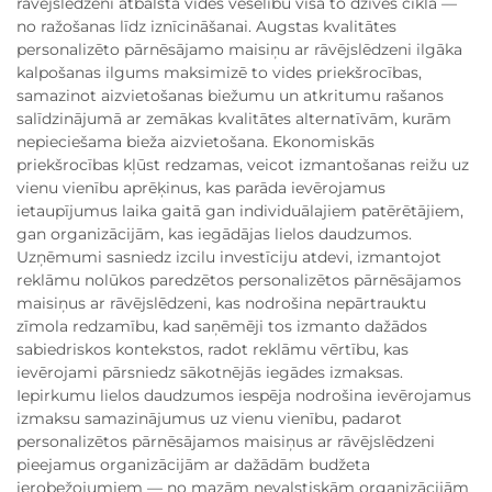
rāvējslēdzeni atbalsta vides veselību visā to dzīves ciklā —
no ražošanas līdz iznīcināšanai. Augstas kvalitātes
personalizēto pārnēsājamo maisiņu ar rāvējslēdzeni ilgāka
kalpošanas ilgums maksimizē to vides priekšrocības,
samazinot aizvietošanas biežumu un atkritumu rašanos
salīdzinājumā ar zemākas kvalitātes alternatīvām, kurām
nepieciešama bieža aizvietošana. Ekonomiskās
priekšrocības kļūst redzamas, veicot izmantošanas reižu uz
vienu vienību aprēķinus, kas parāda ievērojamus
ietaupījumus laika gaitā gan individuālajiem patērētājiem,
gan organizācijām, kas iegādājas lielos daudzumos.
Uzņēmumi sasniedz izcilu investīciju atdevi, izmantojot
reklāmu nolūkos paredzētos personalizētos pārnēsājamos
maisiņus ar rāvējslēdzeni, kas nodrošina nepārtrauktu
zīmola redzamību, kad saņēmēji tos izmanto dažādos
sabiedriskos kontekstos, radot reklāmu vērtību, kas
ievērojami pārsniedz sākotnējās iegādes izmaksas.
Iepirkumu lielos daudzumos iespēja nodrošina ievērojamus
izmaksu samazinājumus uz vienu vienību, padarot
personalizētos pārnēsājamos maisiņus ar rāvējslēdzeni
pieejamus organizācijām ar dažādām budžeta
ierobežojumiem — no mazām nevalstiskām organizācijām