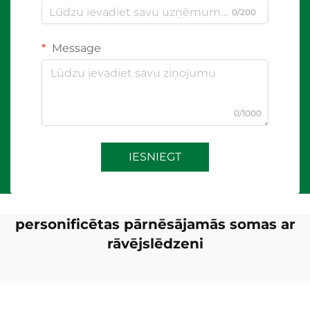
0/200
Message
0/1000
IESNIEGT
personificētas pārnēsājamās somas ar
rāvējslēdzeni