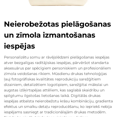
Neierobežotas pielāgošanas
un zīmola izmantošanas
iespējas
Personalizētu somu ar rāvējslēdzeni pielāgošanas iespējas
atver bezgalīgas radītājiskas iespējas, pārvēršot standarta
aksesuārus par spēcīgiem personiskiem un profesionāliem
zīmola veidošanas rīkiem. Mūsdienu drukas tehnoloģijas
ļauj fotogrāfiskas kvalitātes reprodukciju sarežģītiem
dizainiem, detalizētiem logotipiem, sarežģītai mākslai un
augstas izšķirtspējas attēliem, kas saglabā skaidrību un
spilgtumu ilgstošas lietošanas laikā. Digitālās drukas
iespējas atbalsta neierobežotu krāsu kombināciju, gradienta
efektus un smalku detaļu reproducēšanu, ko iepriekš nebija
iespējams sasniegt ar tradicionālajām drukas metodēm.