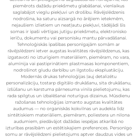
piemērots dažādu priekšmetu glabāšanai, vienlaikus
saglabājot vieglu piekļuvi un drošību. Rāvējslēdzenis
nodrošina, ka saturu aizsargā no ārējiem ietekmēm,
nejaušiem izlietiem un neatļautu piekļuvi, tādējādi šīs
somas ir īpaši vērtīgas jutīgu priekšmetu, elektronisko
ierīču, dokumentu vai personisku mantu pārvadāšanai.
Tehnoloģiskās īpašības personīgajām somām ar
rāvējslēdzeni ietver augstas kvalitātes rāvējslēdzenus, kas
izgatavoti no izturīgiem materiāliem, piemēram, no vara,
alumīnija vai pastiprinātiem plastmasas komponentiem,
nodrošinot gludu darbību un ilgstošu ekspluatāciju.
Modernās drukas tehnoloģijas ļauj detalizētu
personalizāciju, tostarp digitālo drukāšanu, sita drukāšanu,
izšūšanu un karstuma pārnesuma vinila pielietojumu, kas
rada spilgtus un izbalēšanai noturīgus dizainus. Mūsdienu
ražošanas tehnoloģijas izmanto augstas kvalitātes
audumus — no organiskās kokvilnas un audekla līdz
sintētiskiem materiāliem, piemēram, poliestera un nilona
audumiem, piedāvājot dažādas iespējas atkarībā no
izturības prasībām un estētiskajiem preferences. Personīgo
somu ar rāvējslēdzeni pielietojums aptver daudzus vides un