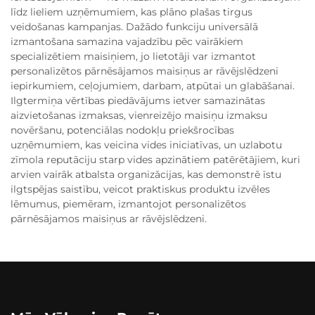
līdz lieliem uzņēmumiem, kas plāno plašas tirgus
veidošanas kampanjas. Dažādo funkciju universālā
izmantošana samazina vajadzību pēc vairākiem
specializētiem maisiņiem, jo lietotāji var izmantot
personalizētos pārnēsājamos maisiņus ar rāvējslēdzeni
iepirkumiem, ceļojumiem, darbam, atpūtai un glabāšanai.
Ilgtermiņa vērtības piedāvājums ietver samazinātas
aizvietošanas izmaksas, vienreizējo maisiņu izmaksu
novēršanu, potenciālas nodokļu priekšrocības
uzņēmumiem, kas veicina vides iniciatīvas, un uzlabotu
zīmola reputāciju starp vides apzinātiem patērētājiem, kuri
arvien vairāk atbalsta organizācijas, kas demonstrē īstu
ilgtspējas saistību, veicot praktiskus produktu izvēles
lēmumus, piemēram, izmantojot personalizētos
pārnēsājamos maisiņus ar rāvējslēdzeni.