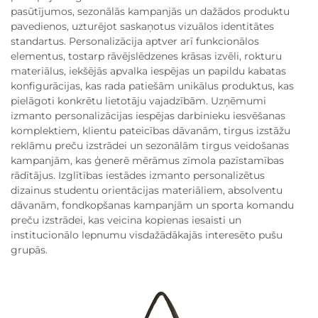
pasūtījumos, sezonālās kampanjās un dažādos produktu
pavedienos, uzturējot saskaņotus vizuālos identitātes
standartus. Personalizācija aptver arī funkcionālos
elementus, tostarp rāvējslēdzenes krāsas izvēli, rokturu
materiālus, iekšējās apvalka iespējas un papildu kabatas
konfigurācijas, kas rada patiešām unikālus produktus, kas
pielāgoti konkrētu lietotāju vajadzībām. Uzņēmumi
izmanto personalizācijas iespējas darbinieku iesvēšanas
komplektiem, klientu pateicības dāvanām, tirgus izstāžu
reklāmu preču izstrādei un sezonālām tirgus veidošanas
kampanjām, kas ģenerē mērāmus zīmola pazīstamības
rādītājus. Izglītības iestādes izmanto personalizētus
dizainus studentu orientācijas materiāliem, absolventu
dāvanām, fondkopšanas kampanjām un sporta komandu
preču izstrādei, kas veicina kopienas iesaisti un
institucionālo lepnumu visdažādākajās interesēto pušu
grupās.