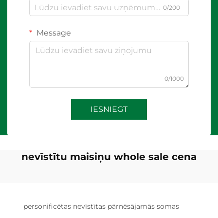
0/200
Message
0/1000
IESNIEGT
nevīstītu maisiņu whole sale cena
personificētas nevīstītas pārnēsājamās somas