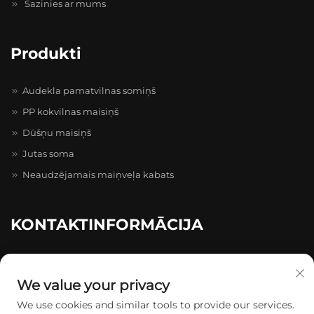
Sazinies ar mums
Produkti
Audekla pamatvilnas somiņš
PP kokvilnas maisiņš
Dūšņu maisiņš
Jutas soma
Neaudzējamais maiņveļa kabats
KONTAKTINFORMĀCIJA
caihong Zhihui Pioneer Park, 20–4–402, Caihong prospekts
511–731, Longgang
We value your privacy
+86-13174934862
We use cookies and similar tools to provide our services.