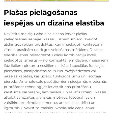
Plašas pielāgošanas
iespējas un dizaina elastība
Nevīstīto maisiņu whole-sale cena ietver plašas
pielāgošanas iespējas, kas ļauj uzņēmumiem izveidot
atšķirīgus reklāmproduktus, kuri ir pielāgoti konkrētām
zīmola prasībām un tirgus veidošanas mērķiem. Dizaina
elastība ietver neierobežotu krāsu kombināciju izvēli,
pielāgotus izmērus — no kompaktajiem dāvanu maisiņiem
līdz lieliem pirkumu nesējiem — kā arī speciālas funkcijas,
piemēram, pastiprinātas rokturus, rāvējslēdzenes vai
iekšējas kabatas, kas uzlabo funkcionālumu un lietotāja
pieredzi. Ar whole-sale pasūtījumiem pieejamās modernās
printēšanas tehnoloģijas ietver sitiena printēšanu,
karstuma pārnešanu, laminēšanu un reljefu dizainu, kas ļauj
attēlot sarežģītus grafiskus motīvus, fotogrāfijas un
vairākkoloru zīmola elementus ar izcilu skaidrību un
ilgmūžību. Nevīstīto maisiņu whole-sale cena ietver