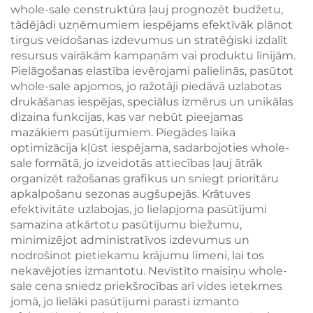
whole-sale censtruktūra ļauj prognozēt budžetu,
tādējādi uzņēmumiem iespējams efektīvāk plānot
tirgus veidošanas izdevumus un stratēģiski izdalīt
resursus vairākām kampaņām vai produktu līnijām.
Pielāgošanas elastība ievērojami palielinās, pasūtot
whole-sale apjomos, jo ražotāji piedāvā uzlabotas
drukāšanas iespējas, speciālus izmērus un unikālas
dizaina funkcijas, kas var nebūt pieejamas
mazākiem pasūtījumiem. Piegādes laika
optimizācija kļūst iespējama, sadarbojoties whole-
sale formātā, jo izveidotās attiecības ļauj ātrāk
organizēt ražošanas grafikus un sniegt prioritāru
apkalpošanu sezonas augšupejās. Krātuves
efektivitāte uzlabojas, jo lielapjoma pasūtījumi
samazina atkārtotu pasūtījumu biežumu,
minimizējot administratīvos izdevumus un
nodrošinot pietiekamu krājumu līmeni, lai tos
nekavējoties izmantotu. Nevīstīto maisiņu whole-
sale cena sniedz priekšrocības arī vides ietekmes
jomā, jo lielāki pasūtījumi parasti izmanto