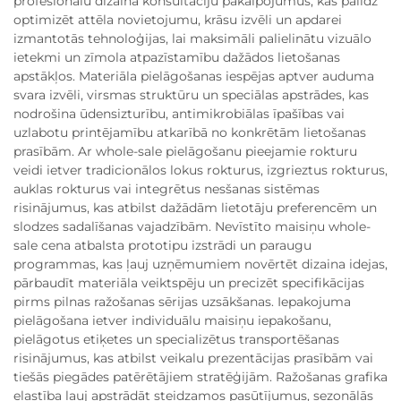
profesionālu dizaina konsultāciju pakalpojumus, kas palīdz
optimizēt attēla novietojumu, krāsu izvēli un apdarei
izmantotās tehnoloģijas, lai maksimāli palielinātu vizuālo
ietekmi un zīmola atpazīstamību dažādos lietošanas
apstākļos. Materiāla pielāgošanas iespējas aptver auduma
svara izvēli, virsmas struktūru un speciālas apstrādes, kas
nodrošina ūdensizturību, antimikrobiālas īpašības vai
uzlabotu printējamību atkarībā no konkrētām lietošanas
prasībām. Ar whole-sale pielāgošanu pieejamie rokturu
veidi ietver tradicionālos lokus rokturus, izgrieztus rokturus,
auklas rokturus vai integrētus nesšanas sistēmas
risinājumus, kas atbilst dažādām lietotāju preferencēm un
slodzes sadalīšanas vajadzībām. Nevīstīto maisiņu whole-
sale cena atbalsta prototipu izstrādi un paraugu
programmas, kas ļauj uzņēmumiem novērtēt dizaina idejas,
pārbaudīt materiāla veiktspēju un precizēt specifikācijas
pirms pilnas ražošanas sērijas uzsākšanas. Iepakojuma
pielāgošana ietver individuālu maisiņu iepakošanu,
pielāgotus etiķetes un specializētus transportēšanas
risinājumus, kas atbilst veikalu prezentācijas prasībām vai
tiešās piegādes patērētājiem stratēģijām. Ražošanas grafika
elastība ļauj apstrādāt steidzamos pasūtījumus, sezonālās