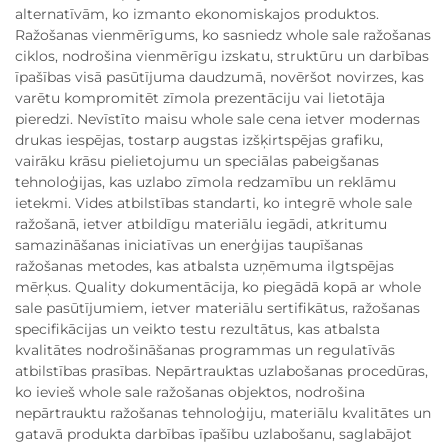
alternatīvām, ko izmanto ekonomiskajos produktos.
Ražošanas vienmērīgums, ko sasniedz whole sale ražošanas
ciklos, nodrošina vienmērīgu izskatu, struktūru un darbības
īpašības visā pasūtījuma daudzumā, novēršot novirzes, kas
varētu kompromitēt zīmola prezentāciju vai lietotāja
pieredzi. Nevīstīto maisu whole sale cena ietver modernas
drukas iespējas, tostarp augstas izšķirtspējas grafiku,
vairāku krāsu pielietojumu un speciālas pabeigšanas
tehnoloģijas, kas uzlabo zīmola redzamību un reklāmu
ietekmi. Vides atbilstības standarti, ko integrē whole sale
ražošanā, ietver atbildīgu materiālu iegādi, atkritumu
samazināšanas iniciatīvas un enerģijas taupīšanas
ražošanas metodes, kas atbalsta uzņēmuma ilgtspējas
mērķus. Quality dokumentācija, ko piegādā kopā ar whole
sale pasūtījumiem, ietver materiālu sertifikātus, ražošanas
specifikācijas un veikto testu rezultātus, kas atbalsta
kvalitātes nodrošināšanas programmas un regulatīvās
atbilstības prasības. Nepārtrauktas uzlabošanas procedūras,
ko ievieš whole sale ražošanas objektos, nodrošina
nepārtrauktu ražošanas tehnoloģiju, materiālu kvalitātes un
gatavā produkta darbības īpašību uzlabošanu, saglabājot