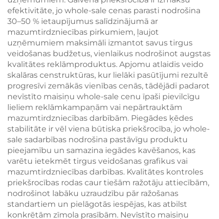
notiekošām
efektivitāte, jo whole-sale cenas parasti nodrošina
aktivitātēm
30–50 % ietaupījumus salīdzinājumā ar
mazumtirdzniecības pirkumiem, ļaujot
uzņēmumiem maksimāli izmantot savus tirgus
veidošanas budžetus, vienlaikus nodrošinot augstas
kvalitātes reklāmproduktus. Apjomu atlaidis veido
skalāras censtruktūras, kur lielāki pasūtījumi rezultē
progresīvi zemākās vienības cenās, tādējādi padarot
nevīstīto maisiņu whole-sale cenu īpaši pievilcīgu
lieliem reklāmkampaņām vai nepārtrauktām
mazumtirdzniecības darbībām. Piegādes ķēdes
stabilitāte ir vēl viena būtiska priekšrocība, jo whole-
sale sadarbības nodrošina pastāvīgu produktu
pieejamību un samazina iegādes kavēšanos, kas
varētu ietekmēt tirgus veidošanas grafikus vai
mazumtirdzniecības darbības. Kvalitātes kontroles
priekšrocības rodas caur tiešām ražotāju attiecībām,
nodrošinot labāku uzraudzību pār ražošanas
standartiem un pielāgotās iespējas, kas atbilst
konkrētām zīmola prasībām. Nevīstīto maisiņu