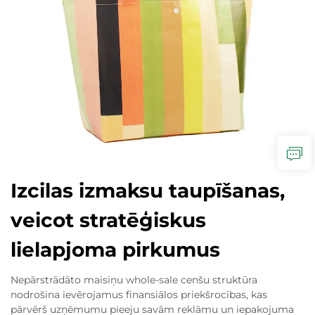
Izcilas izmaksu taupīšanas,
veicot stratēģiskus
lielapjoma pirkumus
Nepārstrādāto maisiņu whole-sale cenšu struktūra
nodrošina ievērojamus finansiālos priekšrocības, kas
pārvērš uzņēmumu pieeju savām reklāmu un iepakojuma