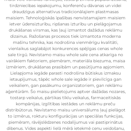
tirdzniecības iepakojumu, konferenču dāvanas un videi
draudzīgus alternatīvus tradicionālajiem plastmasas
maisiem. Tehnoloģiskās īpašības nenvīstamajiem maisiem
ietver ūdensizturību, ripšanas izturību un pielāgojamus
drukāšanas virsmas, kas ļauj izmantot dažādus reklāmu
dizainus. Ražošanas procesos tiek izmantota moderna
mašīnu tehnika, kas nodrošina vienmērīgu kvalitāti,
vienlaikus saglabājot konkurences spējīgas cenas whole
sale tirgū. Nevīstamo maisu whole sale cena atkarīga no
vairākiem faktoriem, piemēram, materiāla biezuma, maisa
izmēriem, drukāšanas prasībām un pasūtījuma apjomiem.
Lielapjoma iegāde parasti nodrošina būtiskus izmaksu
ietaupījumus, tāpēc whole sale iegāde ir pievilcīga gan
veikaliem, gan pasākumu organizatoriem, gan reklāmu
aģentūrām. Šo maisu pielietojums aptver dažādas nozares,
tostarp veikalus, pārtikas tīklu veikalus, farmaceitiskās
kompānijas, izglītības iestādes un reklāmu preču
distribūtorus. Nevīstamo maisu universālums ļauj pielāgot
to izmērus, rokturu konfigurācijas un speciālas funkcijas,
piemēram, rāvējslēdzenes nodalījumus vai pastiprinātus
dibenus. Vides aspekti lielā mērā ietekmē cenu veidošanu,