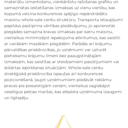
materiālu izmantošanu, vienkāršotu ražošanas grafiku un
samazinātas iestatīšanas izmaksas uz vienu vienību, kas
kopumā veicina konkurences spējīgo nepārstrādāto
maisiņu whole-sale cenšu struktūru. Transporta ietaupījumi
papildus pastiprina vērtības piedāvājumu, jo apvienotās
piegādes samazina kravas izmaksas par katru maisiņu,
vienlaikus minimizējot iepakojuma atkritumus, kas saistīti
ar vairākām mazākām piegādēm. Parādās arī krājumu
pārvaldības priekšrocības, jo uzņēmumi var uzturēt
pietiekamu krājumu līmeni bez paaugstinātajām
izmaksām, kas saistītas ar steidzamiem pasūtījumiem vai
ārkārtas iepirkšanas situācijām. Whole-sale cenšu
stratēģiskā priekšrocība izpaužas arī konkurences
pozicionēšanā, ļaujot uzņēmumiem piedāvāt reklāmu
preces pie piesaistīgām cenām, vienlaikus saglabājot
veselīgus peļņas maržas, kas atbalsta uzņēmuma izaugsmi
un ilgtspēju.