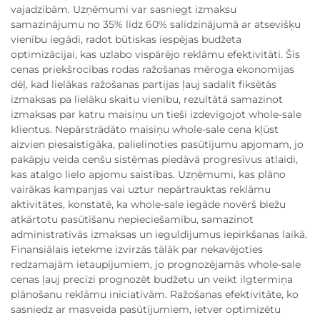
vajadzībām. Uzņēmumi var sasniegt izmaksu
samazinājumu no 35% līdz 60% salīdzinājumā ar atsevišķu
vienību iegādi, radot būtiskas iespējas budžeta
optimizācijai, kas uzlabo vispārējo reklāmu efektivitāti. Šīs
cenas priekšrocības rodas ražošanas mēroga ekonomijas
dēļ, kad lielākas ražošanas partijas ļauj sadalīt fiksētās
izmaksas pa lielāku skaitu vienību, rezultātā samazinot
izmaksas par katru maisiņu un tieši izdevīgojot whole-sale
klientus. Nepārstrādāto maisiņu whole-sale cena kļūst
aizvien piesaistīgāka, palielinoties pasūtījumu apjomam, jo
pakāpju veida cenšu sistēmas piedāvā progresīvus atlaidi,
kas atalgo lielo apjomu saistības. Uzņēmumi, kas plāno
vairākas kampanjas vai uztur nepārtrauktas reklāmu
aktivitātes, konstatē, ka whole-sale iegāde novērš biežu
atkārtotu pasūtīšanu nepieciešamību, samazinot
administratīvās izmaksas un ieguldījumus iepirkšanas laikā.
Finansiālais ietekme izvirzās tālāk par nekavējoties
redzamajām ietaupījumiem, jo prognozējamās whole-sale
cenas ļauj precīzi prognozēt budžetu un veikt ilgtermiņa
plānošanu reklāmu iniciatīvām. Ražošanas efektivitāte, ko
sasniedz ar masveida pasūtījumiem, ietver optimizētu