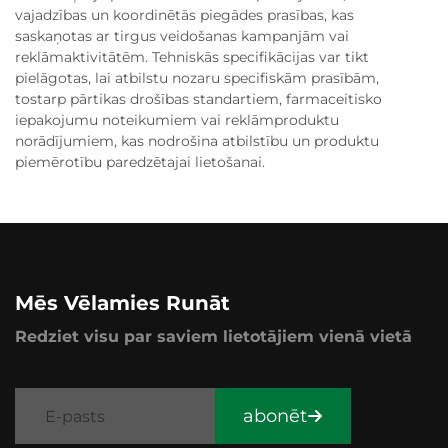
vajadzības un koordinētās piegādes prasības, kas
saskaņotas ar tirgus veidošanas kampanjām vai
reklāmaktivitātēm. Tehniskās specifikācijas var tikt
pielāgotas, lai atbilstu nozaru specifiskām prasībām,
tostarp pārtikas drošības standartiem, farmaceitisko
iepakojumu noteikumiem vai reklāmproduktu
norādījumiem, kas nodrošina atbilstību un produktu
piemērotību paredzētajai lietošanai.
Mēs Vēlamies Runāt
Redziet visu par saviem lietotājiem vienā vietā
abonēt