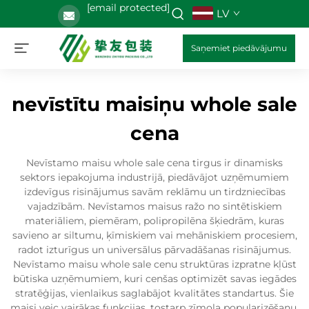
[email protected]
LV
Saņemiet piedāvājumu
nevīstītu maisiņu whole sale
cena
Nevīstamo maisu whole sale cena tirgus ir dinamisks
sektors iepakojuma industrijā, piedāvājot uzņēmumiem
izdevīgus risinājumus savām reklāmu un tirdzniecības
vajadzībām. Nevīstamos maisus ražo no sintētiskiem
materiāliem, piemēram, polipropilēna šķiedrām, kuras
savieno ar siltumu, ķīmiskiem vai mehāniskiem procesiem,
radot izturīgus un universālus pārvadāšanas risinājumus.
Nevīstamo maisu whole sale cenu struktūras izpratne kļūst
būtiska uzņēmumiem, kuri cenšas optimizēt savas iegādes
stratēģijas, vienlaikus saglabājot kvalitātes standartus. Šie
maisi veic vairākas funkcijas, tostarp zīmola popularizēšanu,