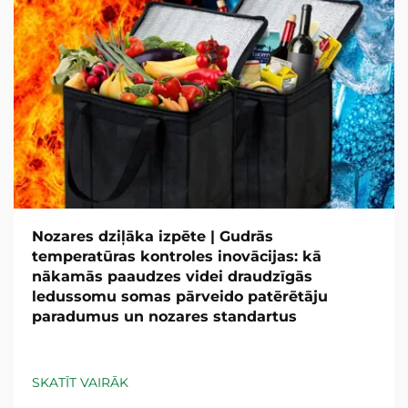
Nozares dziļāka izpēte | Gudrās
temperatūras kontroles inovācijas: kā
nākamās paaudzes videi draudzīgās
ledussomu somas pārveido patērētāju
paradumus un nozares standartus
SKATĪT VAIRĀK