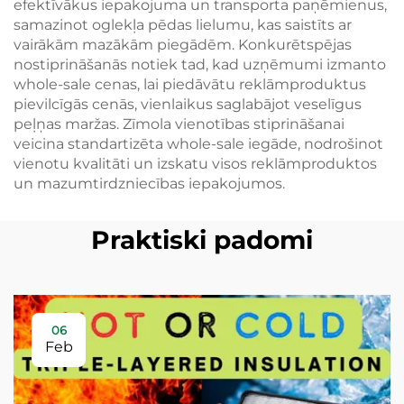
efektīvākus iepakojuma un transporta paņēmienus,
samazinot oglekļa pēdas lielumu, kas saistīts ar
vairākām mazākām piegādēm. Konkurētspējas
nostiprināšanās notiek tad, kad uzņēmumi izmanto
whole-sale cenas, lai piedāvātu reklāmproduktus
pievilcīgās cenās, vienlaikus saglabājot veselīgus
peļņas maržas. Zīmola vienotības stiprināšanai
veicina standartizēta whole-sale iegāde, nodrošinot
vienotu kvalitāti un izskatu visos reklāmproduktos
un mazumtirdzniecības iepakojumos.
Praktiski padomi
06
Feb