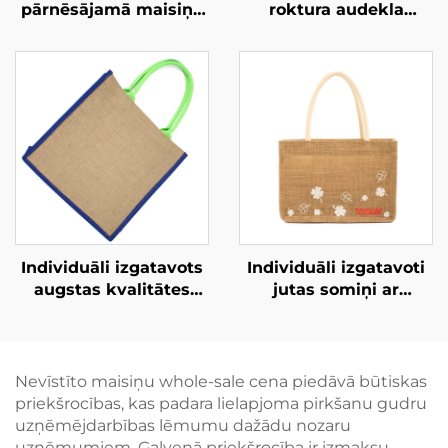
pārnēsājamā maisiņa
roktura audekla
– pārāk liela ikdienas
pārnēsājamā maisiņa
nepieciešamība
– izturīga, lielu svaru
izturīga nesama soma
ikdienas lietošanai
Individuāli izgatavots
Individuāli izgatavoti
augstas kvalitātes
jutas somiņi ar
jutas somiņš ar
pamatvilnas kabatu,
pastiprinātiem
personificēts lielais
rokturiem – videi
komplekts – atkārtoti
draudzīgs un izturīgs
izmantojami, ideāli
Nevīstīto maisiņu whole-sale cena piedāvā būtiskas
iepirkšanās aksesuārs
piknikam, teltīšanai,
priekšrocības, kas padara lielapjoma pirkšanu gudru
pludmales un citām
uzņēmējdarbības lēmumu dažādu nozaru
ārpus telpām
uzņēmumiem. Galvenā priekšrocība ir izmaksu