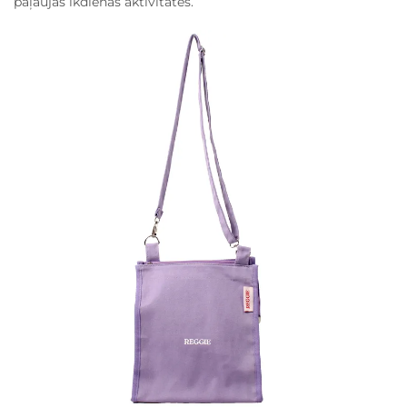
paļaujas ikdienas aktivitātēs.