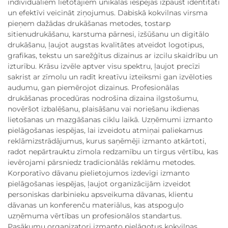
individuāliem lietotājiem unikālas iespējas izpaust identitāti
un efektīvi veicināt ziņojumus. Dabiskā kokvilnas virsma
pieņem dažādas drukāšanas metodes, tostarp
sitienudrukāšanu, karstuma pārnesi, izšūšanu un digitālo
drukāšanu, ļaujot augstas kvalitātes atveidot logotipus,
grafikas, tekstu un sarežģītus dizainus ar izcilu skaidrību un
izturību. Krāsu izvēle aptver visu spektru, ļaujot precīzi
sakrist ar zīmolu un radīt kreatīvu izteiksmi gan izvēloties
audumu, gan piemērojot dizainus. Profesionālas
drukāšanas procedūras nodrošina dizaina ilgstošumu,
novēršot izbalēšanu, plaisāšanu vai noriešanu ikdienas
lietošanas un mazgāšanas ciklu laikā. Uzņēmumi izmanto
pielāgošanas iespējas, lai izveidotu atmiņai paliekamus
reklāmizstrādājumus, kurus saņēmēji izmanto atkārtoti,
radot nepārtrauktu zīmola redzamību un tirgus vērtību, kas
ievērojami pārsniedz tradicionālās reklāmu metodes.
Korporatīvo dāvanu pielietojumos izdevīgi izmanto
pielāgošanas iespējas, ļaujot organizācijām izveidot
personiskas darbinieku apsveikuma dāvanas, klientu
dāvanas un konferenču materiālus, kas atspoguļo
uzņēmuma vērtības un profesionālos standartus.
Pasākumu organizatori izmanto pielāgotus kokvilnas