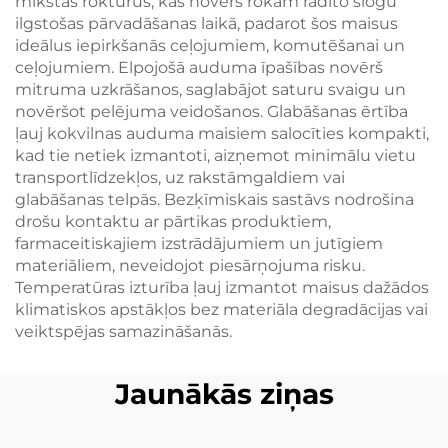
mīkstas rokturus, kas novērš rokām radīto slogu
ilgstošas pārvadāšanas laikā, padarot šos maisus
ideālus iepirkšanās ceļojumiem, komutēšanai un
ceļojumiem. Elpojošā auduma īpašības novērš
mitruma uzkrāšanos, saglabājot saturu svaigu un
novēršot pelējuma veidošanos. Glabāšanas ērtība
ļauj kokvilnas auduma maisiem salocīties kompakti,
kad tie netiek izmantoti, aizņemot minimālu vietu
transportlīdzekļos, uz rakstāmgaldiem vai
glabāšanas telpās. Bezķīmiskais sastāvs nodrošina
drošu kontaktu ar pārtikas produktiem,
farmaceitiskajiem izstrādājumiem un jutīgiem
materiāliem, neveidojot piesārņojuma risku.
Temperatūras izturība ļauj izmantot maisus dažādos
klimatiskos apstākļos bez materiāla degradācijas vai
veiktspējas samazināšanās.
Jaunākās ziņas