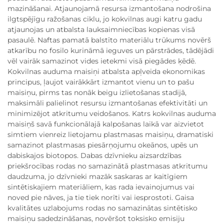
mazināšanai. Atjaunojamā resursa izmantošana nodrošina
ilgtspējīgu ražošanas ciklu, jo kokvilnas augi katru gadu
atjaunojas un atbalsta lauksaimniecības kopienas visā
pasaulē. Naftas pamatā balstīto materiālu trūkums novērš
atkarību no fosilo kurināmā ieguves un pārstrādes, tādējādi
vēl vairāk samazinot vides ietekmi visā piegādes ķēdē.
Kokvilnas auduma maisiņi atbalsta apļveida ekonomikas
principus, ļaujot vairākkārt izmantot vienu un to pašu
maisiņu, pirms tas nonāk beigu izlietošanas stadijā,
maksimāli palielinot resursu izmantošanas efektivitāti un
minimizējot atkritumu veidošanos. Katrs kokvilnas auduma
maisiņš savā funkcionālajā kalpošanas laikā var aizvietot
simtiem vienreiz lietojamu plastmasas maisiņu, dramatiski
samazinot plastmasas piesārņojumu okeānos, upēs un
dabiskajos biotopos. Dabas dzīvnieku aizsardzības
priekšrocības rodas no samazinātā plastmasas atkritumu
daudzuma, jo dzīvnieki mazāk saskaras ar kaitīgiem
sintētiskajiem materiāliem, kas rada ievainojumus vai
noved pie nāves, ja tie tiek norīti vai iesprostoti. Gaisa
kvalitātes uzlabojums rodas no samazinātas sintētisko
maisiņu sadedzināšanas, novēršot toksisko emisiju