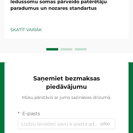
ledussomu somas pārveido patērētāju
paradumus un nozares standartus
SKATĪT VAIRĀK
Saņemiet bezmaksas
piedāvājumu
Mūsu pārstāvis ar jums sazināsies drīzumā.
E-pasts
0/100