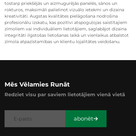
tostarp priekšējās un aizmugurējās panelēs, sānos un
rokturos, maksimāli palielinot vizuālo ietekmi un dizaina
kreativitāti. Augstas kvalitātes pielāgošana nodrošina
profesionālu izskatu, kas pozitīvi atspoguļojas saistītajiem
zīmoliem vai individuāliem lietotājiem, saglabājot dizaina
integritāti ilgstošas lietošanas laikā un vienlaikus atbalstot
zīmola atpazīstamības un klientu lojalitātes veidošanu.
Mēs Vēlamies Runāt
Redziet visu par saviem lietotājiem vienā vietā
abonēt