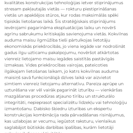
kvalitātes konstrukcijas tehnoloģijas ietver stiprinājumus
stresam pakļautajās vietās — rokturu piestiprināšanas
vietās un apakšējos stūros, kur rodas maksimālās spēki
tipiskās lietošanas laikā. Šis stratēģiskais stiprinājums
ievērojami pagarināma ekspluatācijas laiku un novērš
agrīnu sabrukumu kritiskajās savienojuma vietās. Kokvilnas
auduma maisu ilgmūžība tieši pārtulkojas lietotāju
ekonomiskās priekšrocībās, jo viena iegāde var nodrošināt
gadus ilgu uzticamu pakalpojumu, novēršot atkārtotas
vienreiz lietojamo maisu iegādes saistītās pastāvīgās
izmaksas. Vides priekšrocības vairojas, pateicoties
ilgākajam lietošanas laikam, jo katrs kokvilnas auduma
maisiņš savā funkcionālajā dzīves laikā var aizvietot
simtiem vienreiz lietojamu alternatīvu. Pareiza aprūpe un
uzturēšana var vēl vairāk pagarināt izturību — vienkāršas
mazgāšanas procedūras atjauno tīrību un strukturālo
integritāti, nepieprasot specializētu līdzekļu vai tehnoloģiju
izmantošanu. Dabisko šķiedru izturības un ekspertu
konstrukcijas kombinācija rada pārvadāšanas risinājumus,
kas uzlabojas ar vecumu, iegūstot raksturu, vienlaikus
saglabājot būtiskās darbības īpašības, kurām lietotāji