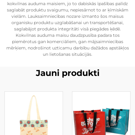
kokvilnas auduma maisiem, jo to dabiskās īpašības palīdz
saglabāt produktu svaigumu, nepiesārnot to ar ķīmiskām
vielām. Lauksaimniecības nozare izmanto šos maisus
organisku produktu uzglabāšanai un transportēšanai,
saglabājot produkta integritāti visā piegādes ķēdē.
Kokvilnas auduma maisu daudzpusība padara tos
piemērotus gan komerciāliem, gan mājsaimniecības
mērķiem, nodrošinot uzticamu darbību dažādos apstākļos
un lietošanas situācijās.
Jauni produkti