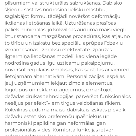
plīsumiem vai strukturālas sabrukšanas. Dabisko
šķiedru sastāvs nodrošina lielisku elastību,
saglabājot formu, tādējādi novēršot deformāciju
ikdienas lietošanas laikā. Uzturēšanas prasības
paliek minimālas, jo kokvilnas auduma maisi viegli
iztur standarta mazgāšanas procedūras, kas atjauno
to tīrību un izskatu bez speciālu aprūpes līdzekļu
izmantošanas. Izmaksu efektivitāte izpaužas
ilgtermiņa lietošanas modelī, kad viena iegāde
nodrošina gadus ilgu uzticamu pakalpojumu,
novēršot regulāras izmaksas, kas saistītas ar vienreiz
lietojamām alternatīvām. Personalizācijas iespējas
ļauj uzņēmumiem iekļaut zīmola elementus,
logotipus un reklāmu ziņojumus, izmantojot
dažādas drukas tehnoloģijas, pārvēršot funkcionālos
nesējus par efektīviem tirgus veidošanas rīkiem.
Kokvilnas auduma maisu dabiskais izskats pievelk
dažādu estētisko preferenču īpašniekus un
harmoniski papildina gan neformālas, gan
profesionālas vides. Komforta funkcijas ietver