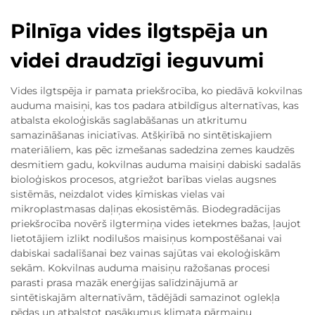
Pilnīga vides ilgtspēja un
videi draudzīgi ieguvumi
Vides ilgtspēja ir pamata priekšrocība, ko piedāvā kokvilnas
auduma maisiņi, kas tos padara atbildīgus alternatīvas, kas
atbalsta ekoloģiskās saglabāšanas un atkritumu
samazināšanas iniciatīvas. Atšķirībā no sintētiskajiem
materiāliem, kas pēc izmešanas sadedzina zemes kaudzēs
desmitiem gadu, kokvilnas auduma maisiņi dabiski sadalās
bioloģiskos procesos, atgriežot barības vielas augsnes
sistēmās, neizdalot vides ķīmiskas vielas vai
mikroplastmasas daļiņas ekosistēmās. Biodegradācijas
priekšrocība novērš ilgtermiņa vides ietekmes bažas, ļaujot
lietotājiem izlikt nodilušos maisiņus kompostēšanai vai
dabiskai sadalīšanai bez vainas sajūtas vai ekoloģiskām
sekām. Kokvilnas auduma maisiņu ražošanas procesi
parasti prasa mazāk enerģijas salīdzinājumā ar
sintētiskajām alternatīvām, tādējādi samazinot oglekļa
pēdas un atbalstot pasākumus klimata pārmaiņu