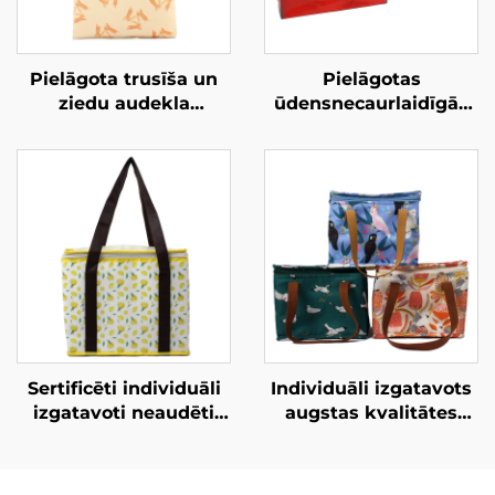
Pielāgota trusīša un
Pielāgotas
ziedu audekla
ūdensnecaurlaidīgās
pārnēsājamā maisiņa
PP audētās
– unikāls
pārnēsājamās
māksliniecisks dāvanu
maisiņas – stilīgas,
priekšmets zīmola
videi draudzīgas,
veidošanai
zīmolā norādītas
nesamas somas
modas
mazumtirdzniecībai
Sertificēti individuāli
Individuāli izgatavots
izgatavoti neaudēti
augstas kvalitātes
izolēti ledussomu
oksforda auduma
maisiņi – augstas
izolēts ledussomu
kvalitātes OEM/ODM
maisiņš ar ādas