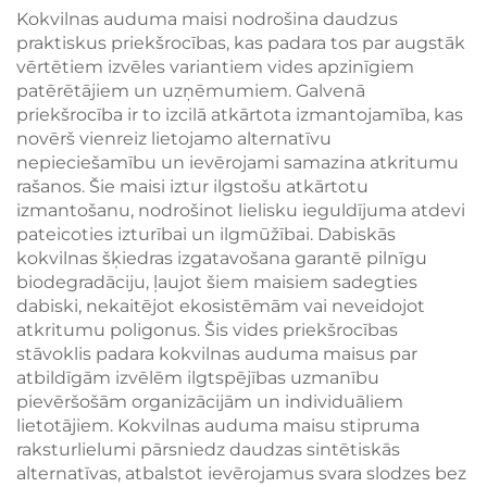
risinājumi
rokturi – stilīgs
Kokvilnas auduma maisi nodrošina daudzus
korporatīvajiem
termosomiņš ar putnu
praktiskus priekšrocības, kas padara tos par augstāk
dāvanu pasākumiem
un ziedu ornamentu
vērtētiem izvēles variantiem vides apzinīgiem
patērētājiem un uzņēmumiem. Galvenā
priekšrocība ir to izcilā atkārtota izmantojamība, kas
novērš vienreiz lietojamo alternatīvu
nepieciešamību un ievērojami samazina atkritumu
rašanos. Šie maisi iztur ilgstošu atkārtotu
izmantošanu, nodrošinot lielisku ieguldījuma atdevi
pateicoties izturībai un ilgmūžībai. Dabiskās
kokvilnas šķiedras izgatavošana garantē pilnīgu
biodegradāciju, ļaujot šiem maisiem sadegties
dabiski, nekaitējot ekosistēmām vai neveidojot
atkritumu poligonus. Šis vides priekšrocības
stāvoklis padara kokvilnas auduma maisus par
atbildīgām izvēlēm ilgtspējības uzmanību
pievēršošām organizācijām un individuāliem
lietotājiem. Kokvilnas auduma maisu stipruma
raksturlielumi pārsniedz daudzas sintētiskās
alternatīvas, atbalstot ievērojamus svara slodzes bez