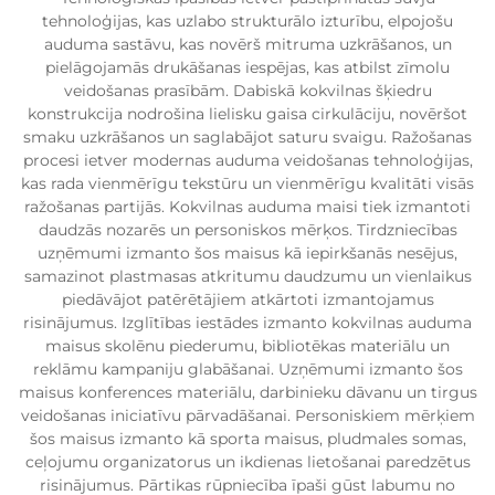
tehnoloģijas, kas uzlabo strukturālo izturību, elpojošu
auduma sastāvu, kas novērš mitruma uzkrāšanos, un
pielāgojamās drukāšanas iespējas, kas atbilst zīmolu
veidošanas prasībām. Dabiskā kokvilnas šķiedru
konstrukcija nodrošina lielisku gaisa cirkulāciju, novēršot
smaku uzkrāšanos un saglabājot saturu svaigu. Ražošanas
procesi ietver modernas auduma veidošanas tehnoloģijas,
kas rada vienmērīgu tekstūru un vienmērīgu kvalitāti visās
ražošanas partijās. Kokvilnas auduma maisi tiek izmantoti
daudzās nozarēs un personiskos mērķos. Tirdzniecības
uzņēmumi izmanto šos maisus kā iepirkšanās nesējus,
samazinot plastmasas atkritumu daudzumu un vienlaikus
piedāvājot patērētājiem atkārtoti izmantojamus
risinājumus. Izglītības iestādes izmanto kokvilnas auduma
maisus skolēnu piederumu, bibliotēkas materiālu un
reklāmu kampaniju glabāšanai. Uzņēmumi izmanto šos
maisus konferences materiālu, darbinieku dāvanu un tirgus
veidošanas iniciatīvu pārvadāšanai. Personiskiem mērķiem
šos maisus izmanto kā sporta maisus, pludmales somas,
ceļojumu organizatorus un ikdienas lietošanai paredzētus
risinājumus. Pārtikas rūpniecība īpaši gūst labumu no