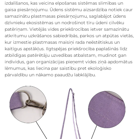
izdalīšanos, kas veicina elpošanas sistēmas slimības un
gaisa piesārņojumu. Ūdens sistēmu aizsardzība notiek caur
samazinātu plastmasas piesārņojumu, saglabājot ūdens
dzīvnieku ekosistēmas un nodrošinot tīru ūdeni cilvēku
patēriņam. Vietējās vides priekšrocības ietver samazinātu
atkritumu uzkrāšanos sabiedrībās, parkos un atpūtas vietās,
kur izmestie plastmasas maisiņi rada neēstētiskus un
kaitīgus apstākļus. Ilgtspējas priekšrocība paplašinās līdz
atbildīgas patērētāju uzvedības atbalstam, mudinot gan
individus, gan organizācijas pieņemt vides ziņā apdomātus
lēmumus, kas liecina par saistību pret ekoloģisko
pārvaldību un nākamo paaudžu labklājību.