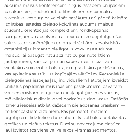
auduma maisus konferencēm, tirgus izstādēm un īpašiem
pasākumiem, nodrošinot dalībniekiem funkcionālus
suvenīrus, kas turpina veicināt pasākumu arī pēc tā beigām.
Izglītības iestādes pielāgo kokvilnas auduma maisus
studentu orientācijas komplektiem, fondkopšanas
kampanjām un absolventu attiecībām, veidojot ilgstošas
saites starp saņēmējiem un organizācijām. Nevalstiskās
organizācijas izmanto pielāgotus kokvilnas auduma
maisus, lai paaugstinātu apzinātību par noteiktiem
jautājumiem, kampanjām un sabiedrības iniciatīvām,
vienlaikus sniedzot atbalstītājiem praktiskus priekšmetus,
kas apliecina saistību ar kopīgajām vērtībām. Personiskās
pielāgošanas iespējas ļauj individuāliem lietotājiem izveidot
unikālus papildinājumus īpašiem pasākumiem, dāvanām
vai personiskam lietojumam, iekļaujot ģimenes vārdus,
mākslinieciskus dizainus vai nozīmīgus ziņojumus. Dažādās
izmēru iespējas atbilst dažādām pielāgošanas prasībām —
no kompaktiem dizainiem, kas piemēroti maziem
logotipiem, līdz lieliem formātiem, kas atbalsta detalizētas
grafikas un plašus tekstus. Dizainu novietojuma elastība
ļauj izvietot tos vienā vai vairākos virsmas segmentos,