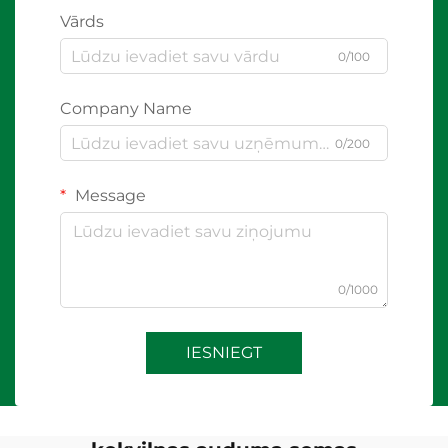
Vārds
0/100
Company Name
0/200
Message
0/1000
IESNIEGT