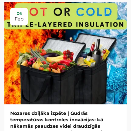
06
Feb
Nozares dziļāka izpēte | Gudrās
temperatūras kontroles inovācijas: kā
nākamās paaudzes videi draudzīgās