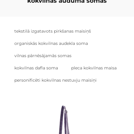
kokvilnas auduma somas
tekstilā izgatavots pirkšanas maisiņš
organiskās kokvilnas audekla soma
vilnas pārnēsājamās somas
kokvilnas dafla soma
pleca kokvilnas maisa
personificēti kokvilnas nestuvju maisiņi