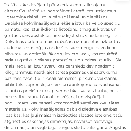
īpašības, kas ievējami pārsniedz vienreiz lietojamu
alternatīvu rādītājus, nodrošinot lietotājiem uzticamus
ilgtermiņa risinājumus pārvadāšanai un glabāšanai.
Dabiskās kokvilnas šķiedru iekšējā izturība veido spēcīgu
pamatu, kas iztur ikdienas lietošanu, smagus kravas un
grūtus vides apstākļus, nezaudējot strukturālo integritāti.
Kokvilnas auduma maisu ražošanā izmantotās uzlabotās
auduma tehnoloģijas nodrošina vienmērīgu pavedienu
blīvumu un optimālu šķiedru izvietojumu, kas rezultātā
rada augstāku ripšanas pretestību un slodzes izturību. Šie
maisi regulāri iztur svaru, kas pārsniedz deviņpadsmit
kilogrammus, neatklājot stresa pazīmes vai sabrukuma
pazīmes, tādēļ tie ir ideāli piemēroti pirkumu veikšanai,
bibliotēkas apmeklējumiem un aprīkojuma pārvadāšanai.
Izturības priekšrocība aptver ne tikai svara izturību, bet arī
pretestību caururbšanai, berzēšanai un vispārējai
nodilumam, kas parasti kompromitē zemākas kvalitātes
materiālus. Kokvilnas šķiedras dabiski piedāvā elastības
īpašības, kas ļauj maisam izstiepties slodzes ietekmē, taču
atgriezties sākotnējās dimensijās, novēršot pastāvīgu
deformāciju un saglabājot ārējo izskatu laika gaitā. Augstas