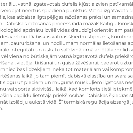
esamas somas
dāvanu pasāku
teriālu, vatnā izgatavotais dufelis kļūst aizvien patīkamāk
veidojot neērtus spiediena punktus. Vatnā izgatavota du
modas
s, kas atbalsta ilgtspējīgas ražošanas praksi un samazina
umtirdzniecībai
Dabiskais ražošanas process rada mazāk kaitīgu ķīmisk
koloģiski apzinātu izvēli vides draudzīgi orientētiem pat
egādes vērtību. Dabiskās vatnas šķiedru stiprums, kombi
m, caururbšanai un nodilumam normālas lietošanas apstā
urālo integritāti un izskatu salīdzinājumā ar lētākiem lī
ir vēl viena no būtiskajām vatnā izgatavotā dufela prie
nai, vietējai tīrīšanai un gaisa žāvēšanai, padarot uztur
imniecības līdzekļiem, nekaitot materiālam vai kompromi
ēšanas laikā, jo tam piemīt dabiskā elastība un svara sad
slogu uz pleciem un muguras muskuļiem ilgstošas nesša
anu vai sporta aktivitāšu laikā, kad komforts tieši iete
ina papildu lietotāja priekšrocības. Dabiskās šķiedras s
nāt izolāciju aukstā vidē. Šī termiskā regulācija aizsar
m.