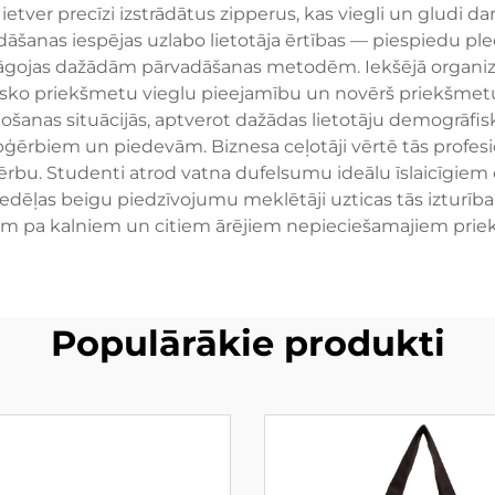
etver precīzi izstrādātus zipperus, kas viegli un gludi d
adāšanas iespējas uzlabo lietotāja ērtības — piespiedu pl
gojas dažādām pārvadāšanas metodēm. Iekšējā organizāci
sko priekšmetu vieglu pieejamību un novērš priekšmetu
šanas situācijās, aptverot dažādas lietotāju demogrāfiskā
ērbiem un piedevām. Biznesa ceļotāji vērtē tās profesio
ērbu. Studenti atrod vatna dufelsumu ideālu īslaicīgiem
ēļas beigu piedzīvojumu meklētāji uzticas tās izturīb
m pa kalniem un citiem ārējiem nepieciešamajiem pri
Populārākie produkti