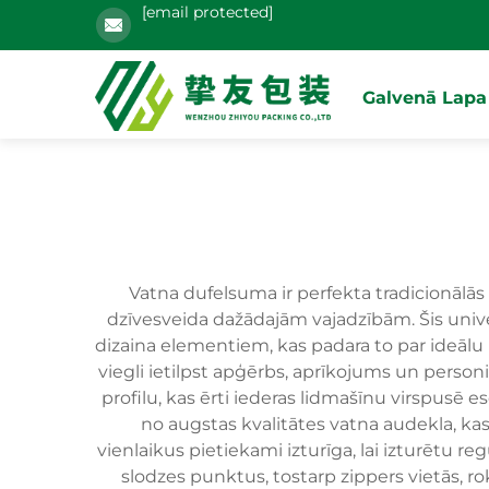
[email protected]
Galvenā Lapa
Vatna dufelsuma ir perfekta tradicionālās
dzīvesveida dažādajām vajadzībām. Šis univ
dizaina elementiem, kas padara to par ideālu 
viegli ietilpst apģērbs, aprīkojums un perso
profilu, kas ērti iederas lidmašīnu virspusē
no augstas kvalitātes vatna audekla, kas
vienlaikus pietiekami izturīga, lai izturētu 
slodzes punktus, tostarp zippers vietās, r