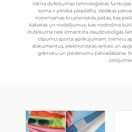
Vatna dufelsumas tehnoloģiskās funkcijas i
soma ir pilnībā piepildīta. Vairākas pārv
noņemamas krusteniskās jostas, kas pielā
kabatas un nodalījumus, kas nodrošina būti
dufelsuma tiek izmantota daudzveidīgās lieto
tilpumu sporta aprīkojumam, treniņu apģ
dokumentus, elektroniskās ierīces un apģ
grāmatu un piederumu pārvadāšanai. Ned
ceļojumie