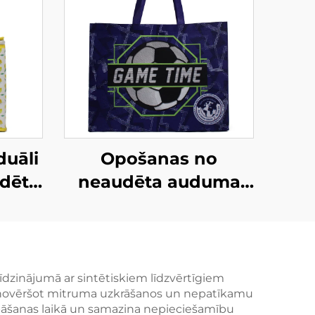
duāli
Opošanas no
dēti
neaudēta auduma
omu
reklāmu maisiņi
tas
viesnīcu tirgū –
/ODM
zīmolota spēļu
dienas somiņa
līdzinājumā ar sintētiskiem līdzvērtīgiem
un novēršot mitruma uzkrāšanos un nepatīkamu
em
korporatīvajiem
abāšanas laikā un samazina nepieciešamību