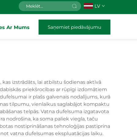
LV
Saņemiet piedāvājumu
ies Ar Mums
s izstrādāts, lai atbilstu šodienas aktīvā
dabiskās priekšrocības ar rūpīgi izdomātiem
dufelsumai ir plašs galvenais nodalījums, kurā
šanas tilpumu, vienlaikus saglabājot kompaktu
glabāšanas telpās. Vatna dufelsuma izgatavota
ra nodrošina, ka soma paliek viegla, taču
abotas nostiprināšanas tehnoloģijas pastiprina
inot vatna dufelsumas ekspluatācijas laiku.