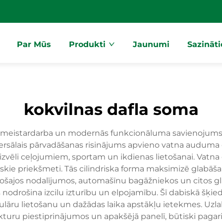
Par Mūs
Produkti
Jaunumi
Sazināt
kokvilnas dafla soma
 meistardarba un modernās funkcionāluma savienojums, ka
ersālais pārvadāšanas risinājums apvieno vatna auduma 
izvēli ceļojumiem, sportam un ikdienas lietošanai. Vatna 
niskie priekšmeti. Tās cilindriska forma maksimizē glabā
 esošajos nodalījumos, automašīnu bagāžniekos un citos 
 nodrošina izcilu izturību un elpojamību. Šī dabiskā šķied
regulāru lietošanu un dažādas laika apstākļu ietekmes. Uzl
okturu piestiprinājumos un apakšējā panelī, būtiski pagar