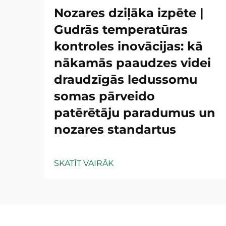
Nozares dziļāka izpēte |
Gudrās temperatūras
kontroles inovācijas: kā
nākamās paaudzes videi
draudzīgās ledussomu
somas pārveido
patērētāju paradumus un
nozares standartus
SKATĪT VAIRĀK