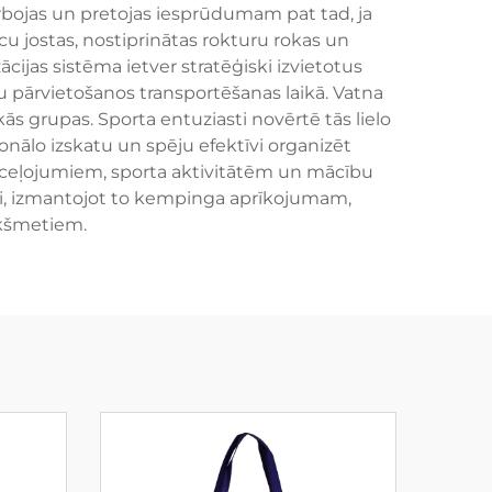
arbojas un pretojas iesprūdumam pat tad, ja
ecu jostas, nostiprinātas rokturu rokas un
jas sistēma ietver stratēģiski izvietotus
 pārvietošanos transportēšanas laikā. Vatna
s grupas. Sporta entuziasti novērtē tās lielo
nālo izskatu un spēju efektīvi organizēt
 ceļojumiem, sporta aktivitātēm un mācību
ai, izmantojot to kempinga aprīkojumam,
ekšmetiem.