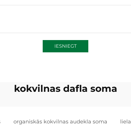
IESNIEGT
kokvilnas dafla soma
š
organiskās kokvilnas audekla soma
lie