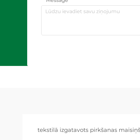
Message
tekstilā izgatavots pirkšanas maisiņ