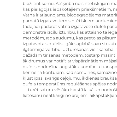
partijām
n
bieži tīrīt somu. Atšķirībā no sintētiskajām ma
kas pielāgojas iepakotajiem priekšmetiem, ne
Vatna ir atjaunojams, biodegradējams materiāl
maz
pamatā izgatavotiem sintētiskiem audumiem. 
tādējādi padarot vatnā izgatavoto dufeli par e
demonstrē izcilu izturību, kas attaisno tā i
metodēm, rada audumu, kas pretojas plīsumie
izgatavotais dufelis ilgāk saglabā savu strukt
ilgtermiņa vērtību. Uzturēšanas vienkāršība 
dažādām tīrīšanas metodēm, tostarp mašīntīrīša
šķidrumus var notīrīt ar vispārzinātiem mājsa
dufelis nodrošina augstāku komfortu transport
ķermeņa kontūrām, kad somu nes, samazinot 
kļūst īpaši svarīgs ceļojumu, ikdienas braukš
dufela temperatūras regulēšanas spējas nodroš
— turēt saturu vēsāku karstā laikā un nodroši
lietošanu neatkarīgi no ārējiem laikapstākļie