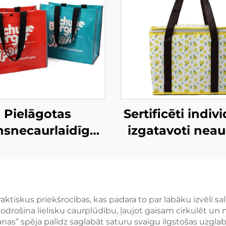
Pielāgotas
Sertificēti indivi
snecaurlaidīgās
izgatavoti neau
PP audētās
izolēti leduss
pārnēsājamās
maisiņi – augs
siņas – stilīgas,
kvalitātes OEM
dei draudzīgas,
risinājumi
ktiskus priekšrocības, kas padara to par labāku izvēli sa
nodrošina lielisku caurplūdību, ļaujot gaisam cirkulēt 
molā norādītas
korporatīvaji
nas” spēja palīdz saglabāt saturu svaigu ilgstošas uzgl