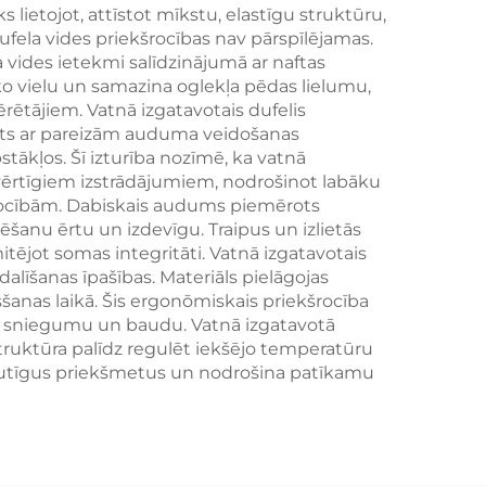
miem
pasākumiem
s lietojot, attīstot mīkstu, elastīgu struktūru,
fela vides priekšrocības nav pārspīlējamas.
 vides ietekmi salīdzinājumā ar naftas
o vielu un samazina oglekļa pēdas lielumu,
ērētājiem. Vatnā izgatavotais dufelis
nēts ar pareizām auduma veidošanas
kļos. Šī izturība nozīmē, ka vatnā
dzvērtīgiem izstrādājumiem, nodrošinot labāku
kšrocībām. Dabiskais audums piemērots
ēšanu ērtu un izdevīgu. Traipus un izlietās
tējot somas integritāti. Vatnā izgatavotais
alīšanas īpašības. Materiāls pielāgojas
nas laikā. Šis ergonōmiskais priekšrocība
kmē sniegumu un baudu. Vatnā izgatavotā
truktūra palīdz regulēt iekšējo temperatūru
gā jutīgus priekšmetus un nodrošina patīkamu