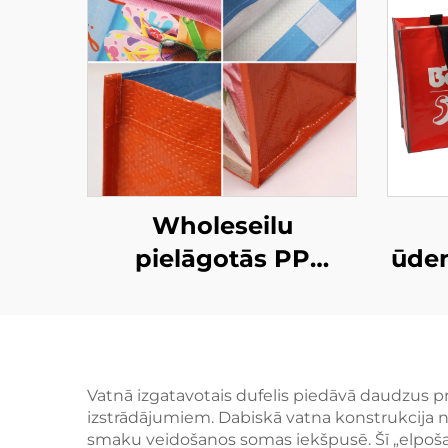
Wholeseilu
pielāgotās PP
ūden
audētās pludmales
pārnēsājamās
maisiņas – izturīgas
mai
reklāmu pirkšanas
vi
Vatnā izgatavotais dufelis piedāvā daudzus pra
izstrādājumiem. Dabiskā vatna konstrukcija 
maisiņas lielām
zī
smaku veidošanos somas iekšpusē. Šī „elpoša