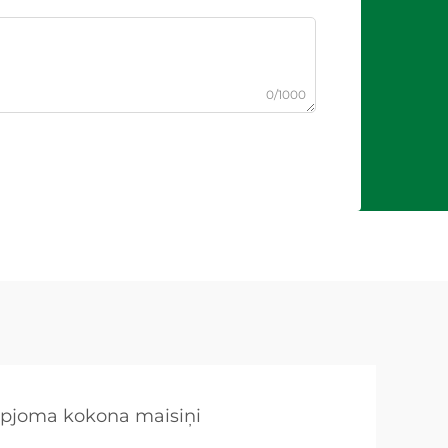
0/1000
lapjoma kokona maisiņi