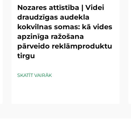
Nozares attīstība | Videi
draudzīgas audekla
kokvilnas somas: kā vides
apzinīga ražošana
pārveido reklāmproduktu
tirgu
SKATĪT VAIRĀK