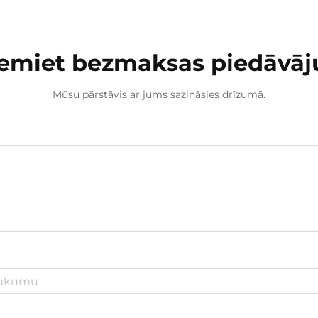
emiet bezmaksas piedāvā
Mūsu pārstāvis ar jums sazināsies drīzumā.