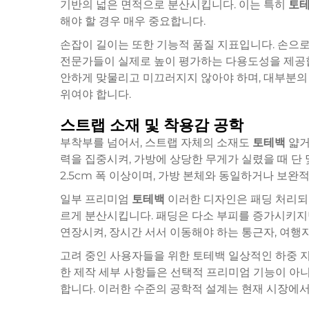
기반의 넓은 면적으로 분산시킵니다. 이는 특히
토
해야 할 경우 매우 중요합니다.
손잡이 길이는 또한 기능적 품질 지표입니다. 손으로
전문가들이 실제로 높이 평가하는 다용도성을 제공합
안하게 맞물리고 미끄러지지 않아야 하며, 대부분의 
위여야 합니다.
스트랩 소재 및 착용감 공학
부착부를 넘어서, 스트랩 자체의 소재도
토테백
얇거
력을 집중시켜, 가방에 상당한 무게가 실렸을 때 단
2.5cm 폭 이상이며, 가방 본체와 동일하거나 보완
일부 프리미엄
토테백
이러한 디자인은 패딩 처리되
르게 분산시킵니다. 패딩은 다소 부피를 증가시키지
연장시켜, 장시간 서서 이동해야 하는 통근자, 여행
고려 중인 사용자들을 위한
토테백
일상적인 하중 지
한 제작 세부 사항들은 선택적 프리미엄 기능이 아
합니다. 이러한 수준의 공학적 설계는 현재 시장에