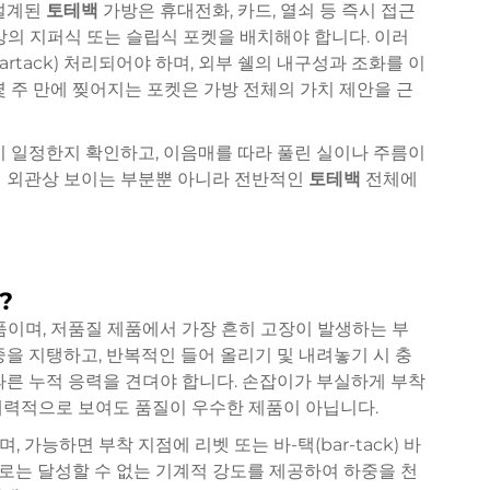
 설계된
토테백
가방은 휴대전화, 카드, 열쇠 등 즉시 접근
상의 지퍼식 또는 슬립식 포켓을 배치해야 합니다. 이러
rtack) 처리되어야 하며, 외부 쉘의 내구성과 조화를 이
몇 주 만에 찢어지는 포켓은 가방 전체의 가치 제안을 근
이 일정한지 확인하고, 이음매를 따라 풀린 실이나 주름이
의 외관상 보이는 부분뿐 아니라 전반적인
토테백
전체에
?
품이며, 저품질 제품에서 가장 흔히 고장이 발생하는 부
중을 지탱하고, 반복적인 들어 올리기 및 내려놓기 시 충
따른 누적 응력을 견뎌야 합니다. 손잡이가 부실하게 부착
매력적으로 보여도 품질이 우수한 제품이 아닙니다.
가능하면 부착 지점에 리벳 또는 바-택(bar-tack) 바
로는 달성할 수 없는 기계적 강도를 제공하여 하중을 천