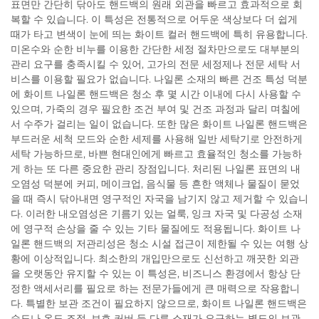
표면만 간단히 닦아도 핸드백의 원래 외관을 빠르고 효과적으로 회
복할 수 있습니다. 이 특성은 전통적으로 어두운 색상보다 더 쉽게
때가 타고 변색이 눈에 띄는 화이트 컬러 핸드백에 특히 유용합니다.
미온수와 순한 비누를 이용한 간단한 세정 절차만으로도 대부분의
관리 요구를 충족시킬 수 있어, 고가의 전문 세정제나 전문 세탁 서
비스를 이용할 필요가 없습니다. 나일론 소재의 빠른 건조 특성 덕분
에 화이트 나일론 핸드백은 청소 후 몇 시간 이내에 다시 사용할 수
있으며, 가죽의 경우 필요한 조건 부여 및 건조 과정과 달리 며칠에
서 수주가 걸리는 일이 없습니다. 또한 많은 화이트 나일론 핸드백은
부드러운 세척 모드와 순한 세제를 사용해 일반 세탁기로 안전하게
세탁 가능하므로, 바쁜 현대인에게 빠르고 효율적인 청소를 가능하
게 하는 또 다른 중요한 관리 장점입니다. 처리된 나일론 표면의 내
오염성 덕분에 커피, 메이크업, 음식물 등 흔한 액체나 물질이 묻었
을 때 즉시 닦아내면 영구적인 자국을 남기지 않고 제거할 수 있습니
다. 이러한 내오염성은 기름기 있는 얼룩, 잉크 자국 및 다공성 소재
에 영구적 손상을 줄 수 있는 기타 물질에도 적용됩니다. 화이트 나
일론 핸드백의 저관리성은 청소 시설 접근이 제한될 수 있는 여행 상
황에 이상적입니다. 최소한의 개입만으로도 신선하고 깨끗한 외관
을 오랫동안 유지할 수 있는 이 특성은, 비즈니스 환경에서 항상 단
정한 액세서리를 필요로 하는 전문가들에게 큰 매력으로 작용합니
다. 특별한 보관 조건이 필요하지 않으므로, 화이트 나일론 핸드백은
습도나 온도 조절, 보호 커버 등 다른 소재가 요구하는 별도의 보관