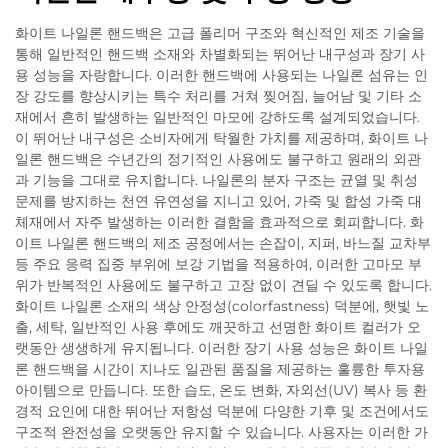
화이트 나일론 핸드백은 고급 폴리머 구조와 혁신적인 제조 기술을
통해 일반적인 핸드백 소재와 차별화되는 뛰어난 내구성과 장기 사
용 성능을 자랑합니다. 이러한 핸드백에 사용되는 나일론 섬유는 인
장 강도를 향상시키는 특수 처리를 거쳐 찢어짐, 늘어남 및 기타 소
재에서 흔히 발생하는 일반적인 마모에 강하도록 설계되었습니다.
이 뛰어난 내구성은 소비자에게 탁월한 가치를 제공하며, 화이트 나
일론 핸드백은 수년간의 정기적인 사용에도 불구하고 원래의 외관
과 기능을 그대로 유지합니다. 나일론의 분자 구조는 균열 및 취성
문제를 방지하는 천연 유연성을 지니고 있어, 가죽 및 합성 가죽 대
체재에서 자주 발생하는 이러한 결함을 효과적으로 회피합니다. 화
이트 나일론 핸드백의 제조 공정에서는 손잡이, 지퍼, 바느질 교차부
등 주요 응력 집중 부위에 보강 기법을 적용하여, 이러한 고마모 부
위가 반복적인 사용에도 불구하고 고장 없이 견딜 수 있도록 합니다.
화이트 나일론 소재의 색상 안정성(colorfastness) 덕분에, 햇빛 노
출, 세탁, 일반적인 사용 후에도 깨끗하고 선명한 화이트 컬러가 오
랫동안 생생하게 유지됩니다. 이러한 장기 사용 성능은 화이트 나일
론 핸드백을 시간이 지나도 일관된 품질을 제공하는 훌륭한 투자용
아이템으로 만듭니다. 또한 습도, 온도 변화, 자외선(UV) 복사 등 환
경적 요인에 대한 뛰어난 저항성 덕분에 다양한 기후 및 조건에서도
구조적 완전성을 오랫동안 유지할 수 있습니다. 사용자는 이러한 가