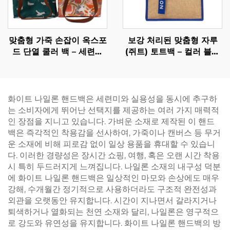
맞춤형 가죽 손잡이 옥스포
보강 처리된 맞춤형 자루
드 단열 쿨러 백 – 세련된
(쥐트) 토트백 – 컬러 블록
새와 꽃무늬 열 보존 토트
디자인 및 웨빙 손잡이로
백
브랜드 가시성 강화
화이트 나일론 핸드백은 세련미와 실용성을 동시에 추구하
는 소비자에게 뛰어난 선택지를 제공하는 여러 가지 매력적
인 장점을 지니고 있습니다. 가벼운 소재로 제작된 이 핸드
백은 즉각적인 착용감을 선사하여, 가죽이나 캔버스 등 무거
운 소재에 비해 피로감 없이 일상 용품을 휴대할 수 있습니
다. 이러한 경량성은 장시간 쇼핑, 여행, 혹은 오랜 시간 착용
시 특히 두드러지게 느껴집니다. 나일론 소재의 내구성 덕분
에 화이트 나일론 핸드백은 일상적인 마모와 손상에도 매우
강해, 수개월간 정기적으로 사용하더라도 구조적 완전성과
외관을 오랫동안 유지합니다. 시간이 지나면서 갈라지거나
퇴색하거나 열화되는 천연 소재와 달리, 나일론은 영구적으
로 강도와 유연성을 유지합니다. 화이트 나일론 핸드백의 방