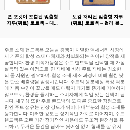
면 포켓이 포함된 맞춤형
보강 처리된 맞춤형 자루
자루(쥐트) 토트백 – 대량
(쥐트) 토트백 – 컬러 블록
주문 가능, 피크닉, 캠핑, 해
디자인 및 웨빙 손잡이로
변, 야외 활동에 이상적
브랜드 가시성 강화
주트 소재 핸드백은 오늘날 경쟁이 치열한 액세서리 시장에
서 기존의 합성 소재 대체제와 차별화되는 뛰어난 장점을 제
공합니다. 환경 지속가능성은 주트 핸드백을 선택할 때 가장
설득력 있는 이점으로, 면 재배에 비해 주트 재배는 최소한
의 물 자원만 필요하며, 합성 소재 제조 과정에 비해 훨씬 낮
은 탄소 배출량을 발생시킵니다. 주트의 생분해성 특성 덕분
에 제품 수명이 끝났을 때도 매립지 폐기물 증가에 기여하지
않으므로, 환경을 중시하는 소비자에게 책임 있는 선택이 됩
니다. 내구성 또한 주트 핸드백의 또 다른 중요한 장점으로,
천연 주트 섬유는 인장 강도가 뛰어나 대부분의 합성 소재를
능가합니다. 이러한 강도는 장기적인 가치로 이어지며, 주트
핸드백은 오랜 기간 정기적인 사용에도 구조적 완전성을 유
지하고, 무거운 물건을 담아도 찢어짐 없이 형태를 잘 유지