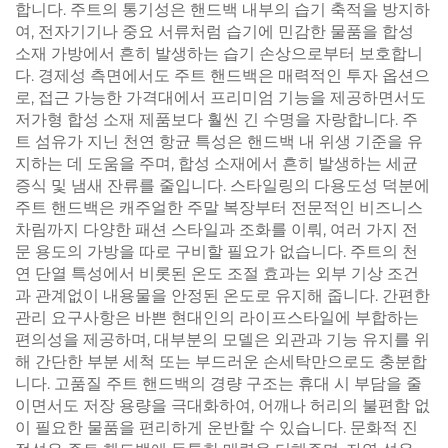
합니다. 주트의 통기성은 핸드백 내부의 습기 축적을 방지하
여, 전자기기나 중요 서류처럼 습기에 민감한 물품을 합성
소재 가방에서 흔히 발생하는 습기 손상으로부터 보호합니
다. 경제성 측면에서도 주트 핸드백은 매력적인 투자 옵션으
로, 접근 가능한 가격대에서 프리미엄 기능을 제공하면서도
저가형 합성 소재 제품보다 훨씬 긴 수명을 자랑합니다. 주
트 섬유가 지닌 천연 항균 특성은 핸드백 내 위생 기준을 유
지하는 데 도움을 주며, 합성 소재에서 흔히 발생하는 세균
증식 및 냄새 잔류를 줄입니다. 스타일링의 다용도성 덕분에
주트 핸드백은 캐주얼한 주말 복장부터 전문적인 비즈니스
차림까지 다양한 패션 스타일과 조화를 이뤄, 여러 가지 전
문 용도의 가방을 따로 구비할 필요가 없습니다. 주트의 천
연 단열 특성에서 비롯된 온도 조절 효과는 외부 기상 조건
과 관계없이 내용물을 안정된 온도로 유지해 줍니다. 간편한
관리 요구사항은 바쁜 현대인의 라이프스타일에 부합하는
편의성을 제공하며, 대부분의 모델은 외관과 기능 유지를 위
해 간단한 부분 세척 또는 부드러운 손세탁만으로도 충분합
니다. 고품질 주트 핸드백의 경량 구조는 휴대 시 부담을 줄
이면서도 저장 용량을 극대화하여, 어깨나 허리의 불편함 없
이 필요한 물품을 편리하게 운반할 수 있습니다. 문화적 진