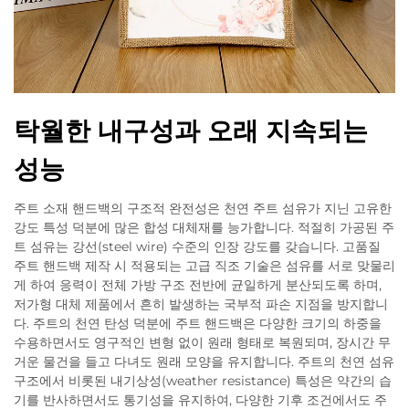
탁월한 내구성과 오래 지속되는
성능
주트 소재 핸드백의 구조적 완전성은 천연 주트 섬유가 지닌 고유한
강도 특성 덕분에 많은 합성 대체재를 능가합니다. 적절히 가공된 주
트 섬유는 강선(steel wire) 수준의 인장 강도를 갖습니다. 고품질
주트 핸드백 제작 시 적용되는 고급 직조 기술은 섬유를 서로 맞물리
게 하여 응력이 전체 가방 구조 전반에 균일하게 분산되도록 하며,
저가형 대체 제품에서 흔히 발생하는 국부적 파손 지점을 방지합니
다. 주트의 천연 탄성 덕분에 주트 핸드백은 다양한 크기의 하중을
수용하면서도 영구적인 변형 없이 원래 형태로 복원되며, 장시간 무
거운 물건을 들고 다녀도 원래 모양을 유지합니다. 주트의 천연 섬유
구조에서 비롯된 내기상성(weather resistance) 특성은 약간의 습
기를 반사하면서도 통기성을 유지하여, 다양한 기후 조건에서도 주