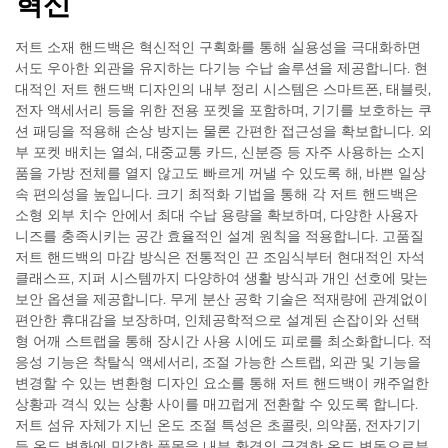
혁신
저트 소재 핸드백은 혁신적인 구획화를 통해 실용성을 극대화하면
서도 우아한 외관을 유지하는 다기능 수납 솔루션을 제공합니다. 현
대적인 저트 핸드백 디자인의 내부 정리 시스템은 스마트폰, 태블릿,
전자 액세서리 등을 위한 전용 포켓을 포함하며, 기기를 보호하는 쿠
션 패딩을 적용해 손상 방지는 물론 간편한 접근성을 확보합니다. 외
부 포켓 배치는 열쇠, 대중교통 카드, 신분증 등 자주 사용하는 소지
품을 가방 전체를 열지 않고도 빠르게 꺼낼 수 있도록 해, 바쁜 일상
속 편의성을 높입니다. 크기 최적화 기법을 통해 각 저트 핸드백은
소형 외부 치수 안에서 최대 수납 용량을 확보하며, 다양한 사용자
니즈를 충족시키는 공간 효율적인 설계 원칙을 적용합니다. 고품질
저트 핸드백의 마감 방식은 전통적인 끈 조임식부터 현대적인 자석
클래스프, 지퍼 시스템까지 다양하여 생활 방식과 개인 선호에 맞는
보안 옵션을 제공합니다. 무게 분산 공학 기술은 적재량에 관계없이
편안한 휴대감을 보장하며, 인체공학적으로 설계된 손잡이와 선택
형 어깨 스트랩을 통해 장시간 사용 시에도 피로를 최소화합니다. 적
응성 기능은 착탈식 액세서리, 조절 가능한 스트랩, 외관 및 기능을
변경할 수 있는 변환형 디자인 요소를 통해 저트 핸드백이 캐주얼한
상황과 격식 있는 상황 사이를 매끄럽게 전환할 수 있도록 합니다.
저트 섬유 자체가 지닌 온도 조절 특성은 초콜릿, 의약품, 전자기기
등 온도 변화에 민감한 품목을 내부 환경의 급격한 온도 변동으로부