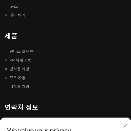
뉴스
문의하기
제품
캔버스 코튼 백
PP 목재 가방
냉각용 가방
주트 가방
비직포 가방
연락처 정보
온저우시 룽강구 채홍대도로 511-731번지, 채홍 지혜 선구원 20-4-
402호
We value your privacy