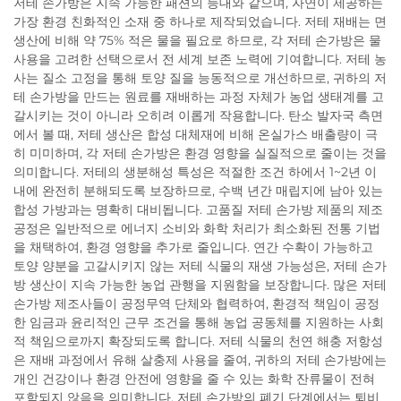
저테 손가방은 지속 가능한 패션의 등대와 같으며, 자연이 제공하는
가장 환경 친화적인 소재 중 하나로 제작되었습니다. 저테 재배는 면
생산에 비해 약 75% 적은 물을 필요로 하므로, 각 저테 손가방은 물
사용을 고려한 선택으로서 전 세계 보존 노력에 기여합니다. 저테 농
사는 질소 고정을 통해 토양 질을 능동적으로 개선하므로, 귀하의 저
테 손가방을 만드는 원료를 재배하는 과정 자체가 농업 생태계를 고
갈시키는 것이 아니라 오히려 이롭게 작용합니다. 탄소 발자국 측면
에서 볼 때, 저테 생산은 합성 대체재에 비해 온실가스 배출량이 극
히 미미하며, 각 저테 손가방은 환경 영향을 실질적으로 줄이는 것을
의미합니다. 저테의 생분해성 특성은 적절한 조건 하에서 1~2년 이
내에 완전히 분해되도록 보장하므로, 수백 년간 매립지에 남아 있는
합성 가방과는 명확히 대비됩니다. 고품질 저테 손가방 제품의 제조
공정은 일반적으로 에너지 소비와 화학 처리가 최소화된 전통 기법
을 채택하여, 환경 영향을 추가로 줄입니다. 연간 수확이 가능하고
토양 양분을 고갈시키지 않는 저테 식물의 재생 가능성은, 저테 손가
방 생산이 지속 가능한 농업 관행을 지원함을 보장합니다. 많은 저테
손가방 제조사들이 공정무역 단체와 협력하여, 환경적 책임이 공정
한 임금과 윤리적인 근무 조건을 통해 농업 공동체를 지원하는 사회
적 책임으로까지 확장되도록 합니다. 저테 식물의 천연 해충 저항성
은 재배 과정에서 유해 살충제 사용을 줄여, 귀하의 저테 손가방에는
개인 건강이나 환경 안전에 영향을 줄 수 있는 화학 잔류물이 전혀
포함되지 않음을 의미합니다. 저테 손가방의 폐기 단계에서는 퇴비