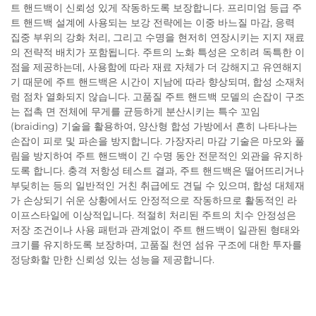
트 핸드백이 신뢰성 있게 작동하도록 보장합니다. 프리미엄 등급 주
트 핸드백 설계에 사용되는 보강 전략에는 이중 바느질 마감, 응력
집중 부위의 강화 처리, 그리고 수명을 현저히 연장시키는 지지 재료
의 전략적 배치가 포함됩니다. 주트의 노화 특성은 오히려 독특한 이
점을 제공하는데, 사용함에 따라 재료 자체가 더 강해지고 유연해지
기 때문에 주트 핸드백은 시간이 지남에 따라 향상되며, 합성 소재처
럼 점차 열화되지 않습니다. 고품질 주트 핸드백 모델의 손잡이 구조
는 접촉 면 전체에 무게를 균등하게 분산시키는 특수 꼬임
(braiding) 기술을 활용하여, 양산형 합성 가방에서 흔히 나타나는
손잡이 피로 및 파손을 방지합니다. 가장자리 마감 기술은 마모와 풀
림을 방지하여 주트 핸드백이 긴 수명 동안 전문적인 외관을 유지하
도록 합니다. 충격 저항성 테스트 결과, 주트 핸드백은 떨어뜨리거나
부딪히는 등의 일반적인 거친 취급에도 견딜 수 있으며, 합성 대체재
가 손상되기 쉬운 상황에서도 안정적으로 작동하므로 활동적인 라
이프스타일에 이상적입니다. 적절히 처리된 주트의 치수 안정성은
저장 조건이나 사용 패턴과 관계없이 주트 핸드백이 일관된 형태와
크기를 유지하도록 보장하며, 고품질 천연 섬유 구조에 대한 투자를
정당화할 만한 신뢰성 있는 성능을 제공합니다.