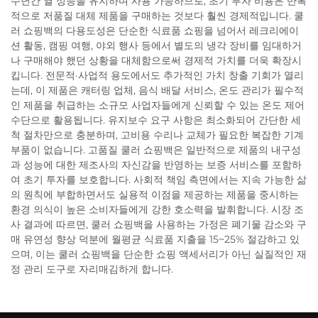
수년간 열 성능을 유지하며 사용 가능하므로, 초기 투자 비용은 반복
적으로 저품질 대체 제품을 구매하는 것보다 훨씬 경제적입니다. 쿨
러 쇼핑백의 다용도성은 단순한 식료품 쇼핑을 넘어서 레크리에이
션 활동, 캠핑 여행, 야외 행사 등에서 별도의 냉각 장비를 임대하거
나 구매해야 했던 상황을 대체함으로써 경제적 가치를 더욱 확장시
킵니다. 전문적·사업적 용도에서도 추가적인 가치 창출 기회가 열리
는데, 이 제품은 캐터링 업체, 음식 배달 서비스, 온도 관리가 필수적
인 제품을 취급하는 소규모 사업자들에게 신뢰할 수 있는 온도 제어
수단으로 활용됩니다. 유지보수 요구 사항은 최소화되어 간단한 세
척 절차만으로 충분하며, 고비용 수리나 교체가 필요한 복잡한 기계
부품이 없습니다. 고품질 쿨러 쇼핑백은 일반적으로 제품의 내구성
과 성능에 대한 제조사의 자신감을 반영하는 보증 서비스를 포함하
여 초기 투자를 보호합니다. 사회적 책임 측면에서는 지속 가능한 삶
의 원칙에 부합하면서도 실용적 이점을 제공하는 제품을 중시하는
환경 의식이 높은 소비자들에게 강한 호소력을 발휘합니다. 시장 조
사 결과에 따르면, 쿨러 쇼핑백을 사용하는 가정은 폐기물 감소와 구
매 유연성 향상 덕분에 월평균 식료품 지출을 15~25% 절감하고 있
으며, 이는 쿨러 쇼핑백을 단순한 쇼핑 액세서리가 아닌 실질적인 재
정 관리 도구로 자리매김하게 합니다.