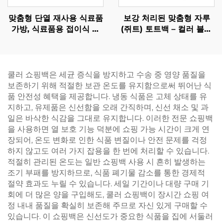
맞춤형 단열 재사용 식료품
보강 처리된 맞춤형 자루
가방, 식료품용 접이식 쿨
(쥐트) 토트백 – 컬러 블록
러 백 – 기업 브랜딩 이벤트
디자인 및 웨빙 손잡이로
및 프로모션용
브랜드 가시성 강화
쿨러 쇼핑백은 세균 증식을 방지하고 수송 중 영양 품질을
보존하기 위해 적절한 보관 온도를 유지함으로써 뛰어난 식
품 안전성 혜택을 제공합니다. 냉동 식품은 고체 상태를 유
지하고, 유제품은 신선함을 오래 간직하며, 신선 채소 및 과
일은 바삭한 식감을 그대로 유지합니다. 이러한 전문 쇼핑백
을 사용하면 열 보호 기능 덕분에 쇼핑 가능 시간이 크게 연
장되어, 온도 변화로 인한 식품 변질이나 안전 문제를 걱정
하지 않고도 여러 가지 잡용을 한 번에 처리할 수 있습니다.
적절히 관리된 온도는 일반 쇼핑백 사용 시 흔히 발생하는
조기 부패를 방지하므로, 식품 폐기물 감소를 통한 경제적
절약 효과도 누릴 수 있습니다. 세일 기간이나 대량 구매 기
회에 더 많은 양을 구입해도, 쿨러 쇼핑백이 장시간 쇼핑 여
정 내내 품질을 확실히 보존해 주므로 자신 있게 구매할 수
있습니다. 이 쇼핑백은 신선도가 중요한 식품을 집에 서둘러