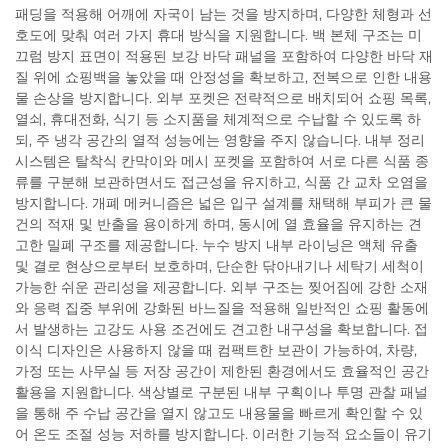
패딩을 적용해 어깨에 자국이 남는 것을 방지하며, 다양한 체형과 선
호도에 맞춰 여러 가지 휴대 방식을 지원합니다. 백 본체 구조는 미
끄럼 방지 표면이 적용된 보강 바닥 패널을 포함하여 다양한 바닥 재
질 위에 쇼핑백을 놓았을 때 안정성을 확보하고, 전복으로 인한 내용
물 손상을 방지합니다. 외부 포켓은 전략적으로 배치되어 쇼핑 목록,
열쇠, 휴대전화, 식기 등 소지품을 체계적으로 수납할 수 있도록 하
되, 주 냉각 공간의 열적 성능에는 영향을 주지 않습니다. 내부 정리
시스템은 탈착식 칸막이와 메시 포켓을 포함하여 서로 다른 식품 종
류를 구분해 보관하면서도 접근성을 유지하고, 식품 간 교차 오염을
방지합니다. 개폐 메커니즘은 넓은 입구 설계를 채택해 부피가 큰 물
건의 적재 및 반출을 용이하게 하며, 동시에 열 효율을 유지하는 견
고한 밀폐 구조를 제공합니다. 누수 방지 내부 라이닝은 액체 유출
및 결로 현상으로부터 보호하며, 단순한 닦아내기나 세탁기 세척이
가능한 쉬운 관리성을 제공합니다. 외부 구조는 찢어짐에 강한 소재
와 응력 집중 부위에 강화된 바느질을 적용해 일반적인 쇼핑 활동에
서 발생하는 고강도 사용 조건에도 견고한 내구성을 확보합니다. 접
이식 디자인은 사용하지 않을 때 컴팩트한 보관이 가능하여, 차량,
가정 또는 사무실 등 저장 공간이 제한된 환경에서도 효율적인 공간
활용을 지원합니다. 색상별로 구분된 내부 구획이나 투명 관찰 패널
을 통해 주 수납 공간을 열지 않고도 내용물을 빠르게 확인할 수 있
어 온도 조절 성능 저하를 방지합니다. 이러한 기능적 요소들이 유기