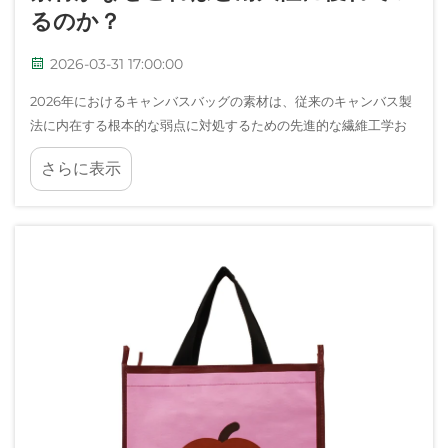
るのか？
2026-03-31 17:00:00
2026年におけるキャンバスバッグの素材は、従来のキャンバス製
法に内在する根本的な弱点に対処するための先進的な繊維工学お
よび革新的な製造プロセスによって、極めて高い耐久性基準を達
さらに表示
成しています。合成繊維の…