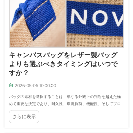
キャンバスバッグをレザー製バッグ
よりも選ぶべきタイミングはいつで
すか？
2026-05-06 10:00:00
バッグの素材を選択することは、単なる外観上の判断を超えた極
めて重要な決定であり、耐久性、環境負荷、機能性、そしてプロ
フェッショナルなイメージといった多方面の要素を考慮する必要
さらに表示
があります。キャンバスバッグとレザー製バッグのどちらを選ぶ
かという選択は…