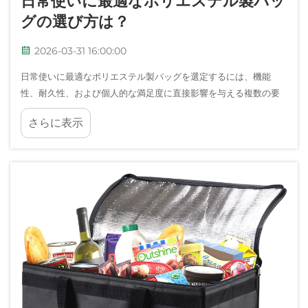
日常使いに最適なポリエステル製バッ
グの選び方は？
2026-03-31 16:00:00
日常使いに最適なポリエステル製バッグを選定するには、機能
性、耐久性、および個人的な満足度に直接影響を与える複数の要
素を慎重に検討する必要があります。適切に選ばれたポリエステ
さらに表示
ル製バッグは、日常生活にすばやく溶け込む必需品となります……