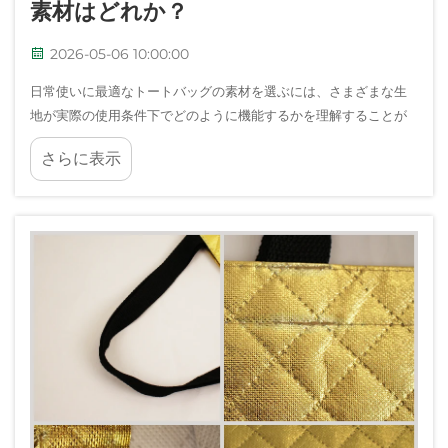
素材はどれか？
2026-05-06 10:00:00
日常使いに最適なトートバッグの素材を選ぶには、さまざまな生
地が実際の使用条件下でどのように機能するかを理解することが
不可欠です。選択する素材は、バッグの耐久性、重量、お手入れ
さらに表示
のしやすさ、および全体的な寿命を決定します…