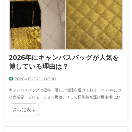
2026年にキャンバスバッグが人気を
博している理由は？
2026-05-06 10:00:00
キャンバスバッグは近年、著しい復活を遂げており、2026年には
小売業界、プロモーション用途、そして日常持ち運び用市場にお
いて、明確に支配的な選択肢として定着しています。この変化
さらに表示
は、環境への配慮…などの要因が複合的に作用した結果です。