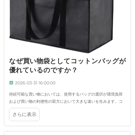
なぜ買い物袋としてコットンバッグが
優れているのですか？
2026-03-31 16:00:00
持続可能な買い物においては、使用するバッグの選択が環境負荷
および買い物の利便性の双方において大きな違いを生みます。コ
ットンバッグは、従来のプラスチック袋やその他の代替品と比較
さらに表示
して、多数の利点を備えています……