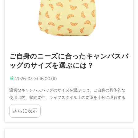
ご自身のニーズに合ったキャンバスバ
ッグのサイズを選ぶには？
2026-03-31 16:00:00
適切なキャンバスバッグのサイズを選ぶには、ご自身の具体的な
使用目的、収納要件、ライフスタイル上の要望を十分に理解する
必要があります。日常の必需品を携帯するためのコンパクトな相
さらに表示
棒が必要か、それとも長期の外出や冒険に備えた spacious（広々
とした）キャリアーが必要かによって、最適なサイズは異なりま
す…。