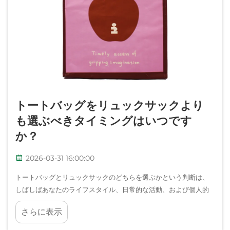
トートバッグをリュックサックより
も選ぶべきタイミングはいつです
か？
2026-03-31 16:00:00
トートバッグとリュックサックのどちらを選ぶかという判断は、
しばしばあなたのライフスタイル、日常的な活動、および個人的
な好みを反映しています。両方とも実用的な携帯用収納手段とし
さらに表示
て機能しますが、それぞれが特に優れた状況があり、その状況に
おいて一方が他方よりも適していることになります……