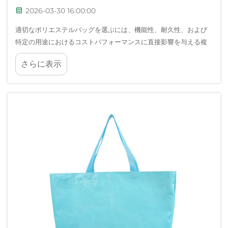
2026-03-30 16:00:00
適切なポリエステルバッグを選ぶには、機能性、耐久性、および
特定の用途におけるコストパフォーマンスに直接影響を与える複
数の要素を慎重に検討する必要があります。旅行、仕事、屋外活
さらに表示
動、あるいは日常使いなど、ご使用目的に応じて最適なポリエス
テルバッグを選択しましょう…。