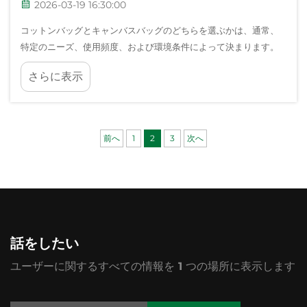
2026-03-19 16:30:00
コットンバッグとキャンバスバッグのどちらを選ぶかは、通常、
特定のニーズ、使用頻度、および環境条件によって決まります。
両素材ともプラスチックバッグに対する持続可能な代替品として
さらに表示
の利点がありますが、それぞれの特徴および最適な使用場面を理
解することが重要です…
前へ
1
2
3
次へ
話をしたい
ユーザーに関するすべての情報を 1 つの場所に表示します