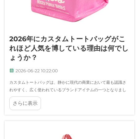
2026年にカスタムトートバッグがこ
れほど人気を博している理由は何でし
ょうか？
2026-06-22 10:22:00
カスタムトートバッグは、静かに現代の商業において最も認識さ
れやすく、広く使われているブランドアイテムの一つとなりまし
た。展示会の会場から都市部での通勤まで、こうした多機能なキ
さらに表示
ャリアは、あらゆるプロフェッショナルおよび消費者向けのシー
ンに実質的に登場しています…