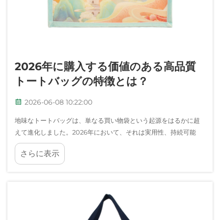
2026年に購入する価値のある高品質
トートバッグの特徴とは？
2026-06-08 10:22:00
地味なトートバッグは、単なる買い物袋という起源をはるかに超
えて進化しました。2026年において、それは実用性、持続可能
性、そして個人のスタイルが交差するユニークな存在となってお
さらに表示
り、購入判断はこれまで以上に多面的になっています。たとえば
あなたが…