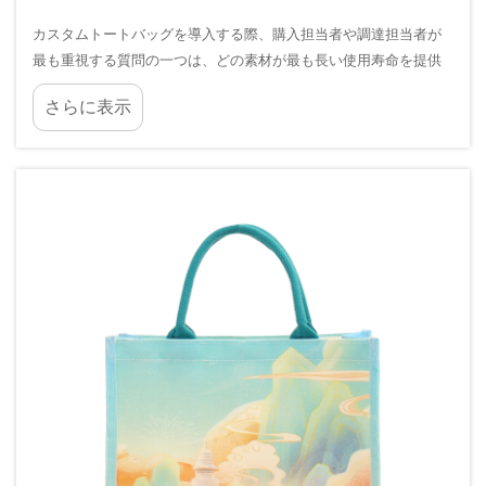
カスタムトートバッグを導入する際、購入担当者や調達担当者が
最も重視する質問の一つは、どの素材が最も長い使用寿命を提供
するかという点です。小売店のプロモーション用ブランドバッ
さらに表示
グ、企業向けギフト用バッグ、またはその他の用途でご注文にな
る場合でも、...