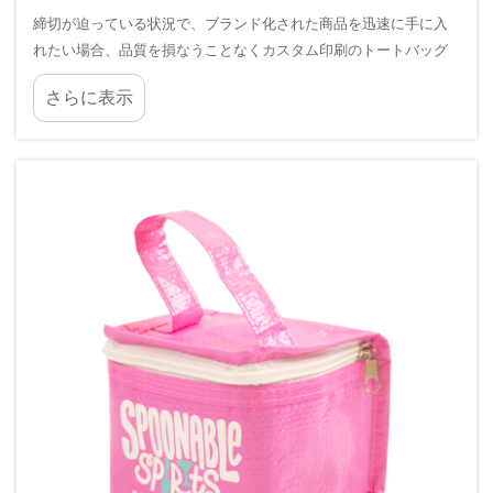
締切が迫っている状況で、ブランド化された商品を迅速に手に入
れたい場合、品質を損なうことなくカスタム印刷のトートバッグ
をどこで注文すればよいかを正確に把握しておくことは、ビジネ
さらに表示
スにおいて真に有利なポイントとなります。来週開催の見本市へ
の準備でも、在庫の補充でも…