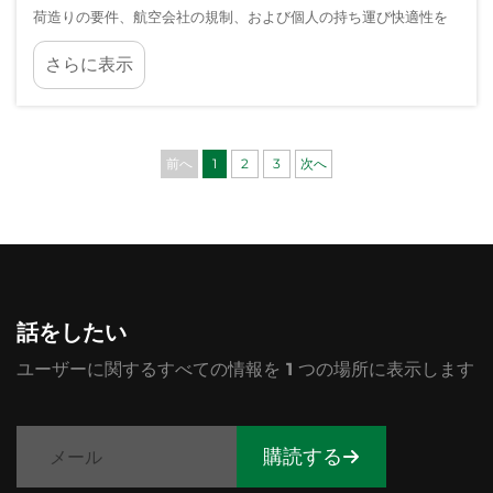
荷造りの要件、航空会社の規制、および個人の持ち運び快適性を
戦略的に評価する必要があります。カジュアルな買い物や日常の
さらに表示
通勤とは異なり、旅行では…
前へ
1
2
3
次へ
話をしたい
ユーザーに関するすべての情報を 1 つの場所に表示します
購読する