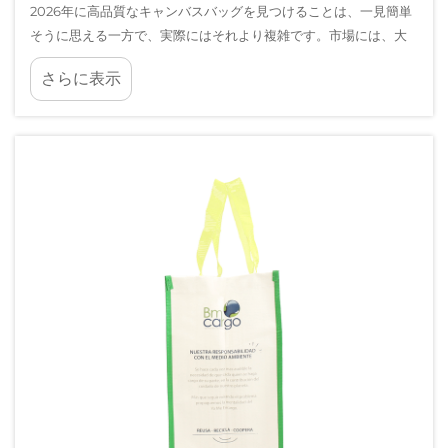
2026年に高品質なキャンバスバッグを見つけることは、一見簡単
そうに思える一方で、実際にはそれより複雑です。市場には、大
量生産された汎用トートバッグから、熟慮されたデザインと耐久
さらに表示
性を兼ね備えた日常使いに最適なキャリアバッグ（本格的な職人
技で製造）まで、多種多様な選択肢が急増しています。購入者…