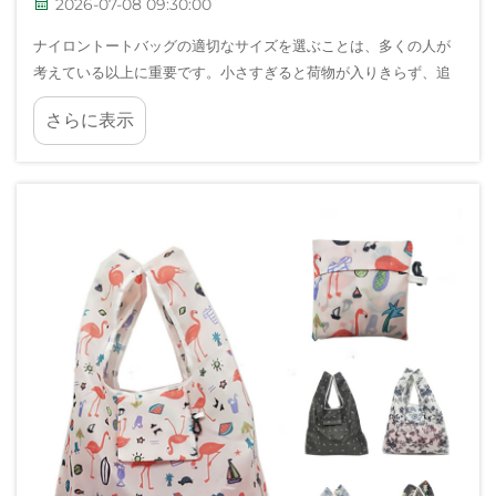
2026-07-08 09:30:00
ナイロントートバッグの適切なサイズを選ぶことは、多くの人が
考えている以上に重要です。小さすぎると荷物が入りきらず、追
加のバッグが必要になってしまいます。一方、大きすぎるとかさ
さらに表示
ばって、一日中持ち運ぶのが不快になります。