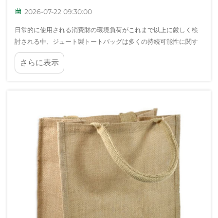
2026-07-22 09:30:00
日常的に使用される消費財の環境負荷がこれまで以上に厳しく検
討される中、ジュート製トートバッグは多くの持続可能性に関す
る議論の中心に位置しています。企業や消費者がプラスチックや
さらに表示
合成素材に代わる信頼できる代替品を模索する際、ジュート製ト
ートバッグは重要な選択肢の一つとなっています…