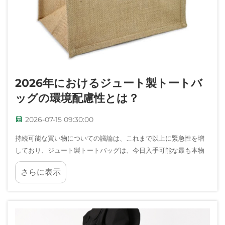
2026年におけるジュート製トートバ
ッグの環境配慮性とは？
2026-07-15 09:30:00
持続可能な買い物についての議論は、これまで以上に緊急性を増
しており、ジュート製トートバッグは、今日入手可能な最も本物
のエコフレンドリーな携帯用アイテムの一つとして、今もなお際
さらに表示
立っています。消費者や企業が環境をじっくりと見つめ直す中で…