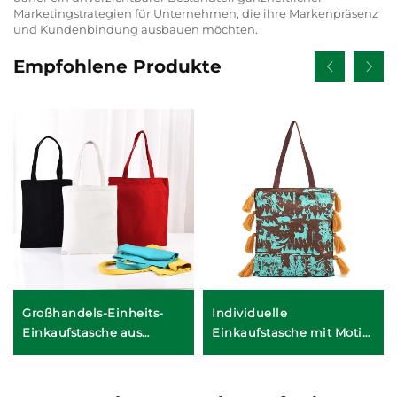
Marketingstrategien für Unternehmen, die ihre Markenpräsenz
und Kundenbindung ausbauen möchten.
Empfohlene Produkte
Großhandels-Einheits-
Individuelle
Einkaufstasche aus
Einkaufstasche mit Motiv
Canvas – Vollständige
aus dem kulturellen Erbe
Individualisierung
– Handwerklich
(ODM/OEM)
gestaltete Designs,