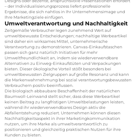
Designs oder dezente, anspruchsvolle Präsentationen erfordert
– der Individualisierungsprozess liefert professionelle
Ergebnisse, die sich nahtlos in Ihr Unternehmensimage und
Ihre Marketingziele einfügen.
Umweltverantwortung und Nachhaltigkeit
Zeitgemäße Verbraucher legen zunehmend Wert auf
umweltbewusste Entscheidungen; nachhaltige Werbeartikel
sind daher ein wirksames Mittel, unternehmerische
Verantwortung zu demonstrieren. Canvas-Einkaufstaschen
passen sich ganz natürlich Initiativen für mehr
Umweltfreundlichkeit an, indem sie wiederverwendbare
Alternativen zu Einweg-Einkaufstüten und Verpackungen
bieten. Dieser ökologische Vorteil stößt besonders bei
umweltbewussten Zielgruppen auf große Resonanz und kann
die Markenwahrnehmung bei sozial verantwortungsbewussten
Verbrauchern positiv beeinflussen.
Die biologisch abbaubare Beschaffenheit der natürlichen
Baumwoll-Leinwand stellt sicher, dass diese Werbeartikel
keinen Beitrag zu langfristigen Umweltbelastungen leisten,
während ihr wiederverwendbares Design aktiv die
Abfallentstehung reduziert. Unternehmen können diesen
Nachhaltigkeitsaspekt in ihrer Marketingkommunikation
nutzen, um ihre Marke als umweltverantwortlich zu
positionieren und gleichzeitig praktischen Nutzen für ihre
Kunden zu bieten.