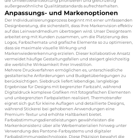
die Umweltverantwortung priorisieren und gleichzeitig
außergewöhnliche Qualitätsstandards aufrechterhalten.
Anpassungs- und Markenoptionen
Der Individualisierungsprozess beginnt mit einer umfassenden
Designberatung, die sicherstellt, dass Ihre Markenvision effektiv
auf das Leinwandmedium übertragen wird. Unser Designteam
arbeitet eng mit Kunden zusammen, um die Platzierung des
Logos, Farbschemata und grafische Elemente so zu optimieren,
dass sie maximale visuelle Wirkung und
Markenwiedererkennung erzielen. Dieser kollaborative Ansatz
vermeidet häufige Gestaltungsfallen und steigert gleichzeitig
die werbliche Wirksamkeit Ihrer Investition.
Mehrere Druckverfahren ermöglichen es, unterschiedliche
gestalterische Anforderungen und Budgetüberlegungen zu
berücksichtigen. Siebdruck liefert lebendige, langlebige
Ergebnisse für Designs mit begrenzter Farbzahl, während
Digitaldruck komplexe Grafiken mit fotografischen Elementen
und unbegrenzten Farbpaletten realisiert. Thermotransfer
eignet sich gut für kleine Auflagen und detaillierte Designs,
während Stickerei bei gehobenen Anwendungen eine
Premium-Textur und erhöhte Haltbarkeit bietet.
Farbabstimmungsdienstleistungen gewährleisten die
Markenkonsistenz über alle Werbematerialien hinweg unter
Verwendung des Pantone-Farbsystems und digitaler
Farbabstimmungstechnologie. Diese Präzision bewahrt die