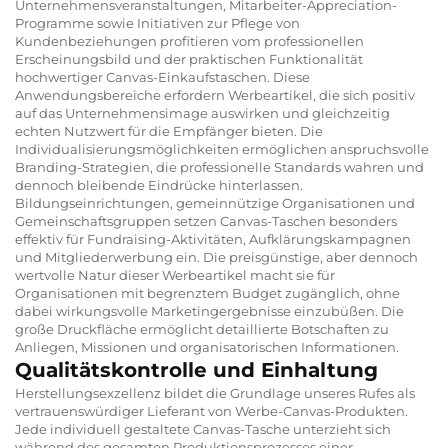
Unternehmensveranstaltungen, Mitarbeiter-Appreciation-
Programme sowie Initiativen zur Pflege von
Kundenbeziehungen profitieren vom professionellen
Erscheinungsbild und der praktischen Funktionalität
hochwertiger Canvas-Einkaufstaschen. Diese
Anwendungsbereiche erfordern Werbeartikel, die sich positiv
auf das Unternehmensimage auswirken und gleichzeitig
echten Nutzwert für die Empfänger bieten. Die
Individualisierungsmöglichkeiten ermöglichen anspruchsvolle
Branding-Strategien, die professionelle Standards wahren und
dennoch bleibende Eindrücke hinterlassen.
Bildungseinrichtungen, gemeinnützige Organisationen und
Gemeinschaftsgruppen setzen Canvas-Taschen besonders
effektiv für Fundraising-Aktivitäten, Aufklärungskampagnen
und Mitgliederwerbung ein. Die preisgünstige, aber dennoch
wertvolle Natur dieser Werbeartikel macht sie für
Organisationen mit begrenztem Budget zugänglich, ohne
dabei wirkungsvolle Marketingergebnisse einzubüßen. Die
große Druckfläche ermöglicht detaillierte Botschaften zu
Anliegen, Missionen und organisatorischen Informationen.
Qualitätskontrolle und Einhaltung
Herstellungsexzellenz bildet die Grundlage unseres Rufes als
vertrauenswürdiger Lieferant von Werbe-Canvas-Produkten.
Jede individuell gestaltete Canvas-Tasche unterzieht sich
während des gesamten Produktionsprozesses einer