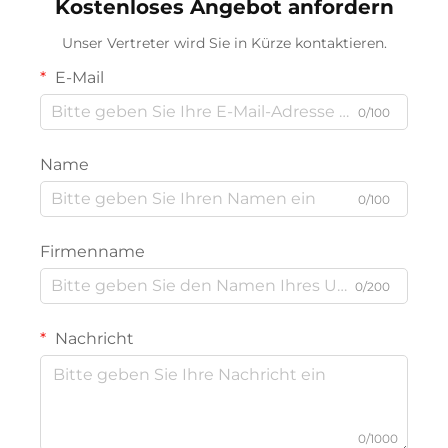
Kostenloses Angebot anfordern
verwurzelt in der lokalen
Geschichte
Unser Vertreter wird Sie in Kürze kontaktieren.
E-Mail
0/100
Name
0/100
Firmenname
0/200
Nachricht
0/1000