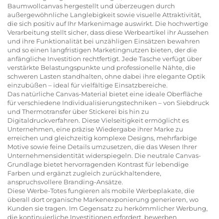
Baumwollcanvas hergestellt und überzeugen durch
außergewöhnliche Langlebigkeit sowie visuelle Attraktivität,
die sich positiv auf Ihr Markenimage auswirkt. Die hochwertige
Verarbeitung stellt sicher, dass diese Werbeartikel ihr Aussehen
und ihre Funktionalität bei unzähligen Einsätzen bewahren
und so einen langfristigen Marketingnutzen bieten, der die
anfängliche Investition rechtfertigt. Jede Tasche verfügt über
verstärkte Belastungspunkte und professionelle Nähte, die
schweren Lasten standhalten, ohne dabei ihre elegante Optik
einzubüßen – ideal für vielfältige Einsatzbereiche.
Das natürliche Canvas-Material bietet eine ideale Oberfläche
für verschiedene Individualisierungstechniken – von Siebdruck
und Thermotransfer über Stickerei bis hin zu
Digitaldruckverfahren. Diese Vielseitigkeit ermöglicht es
Unternehmen, eine präzise Wiedergabe ihrer Marke zu
erreichen und gleichzeitig komplexe Designs, mehrfarbige
Motive sowie feine Details umzusetzen, die das Wesen Ihrer
Unternehmensidentität widerspiegeln. Die neutrale Canvas-
Grundlage bietet hervorragenden Kontrast für lebendige
Farben und ergänzt zugleich zurückhaltendere,
anspruchsvollere Branding-Ansätze.
Diese Werbe-Totes fungieren als mobile Werbeplakate, die
überall dort organische Markenexponierung generieren, wo
Kunden sie tragen. Im Gegensatz zu herkömmlicher Werbung,
die kontinuierliche Investitionen erfordert, bewerben