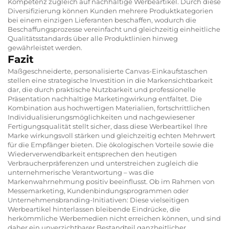
Kompetenz zugleich auf nachhaltige Werbeartikel. Durch diese
Diversifizierung können Kunden mehrere Produktkategorien
bei einem einzigen Lieferanten beschaffen, wodurch die
Beschaffungsprozesse vereinfacht und gleichzeitig einheitliche
Qualitätsstandards über alle Produktlinien hinweg
gewährleistet werden.
Fazit
Maßgeschneiderte, personalisierte Canvas-Einkaufstaschen
stellen eine strategische Investition in die Markensichtbarkeit
dar, die durch praktische Nutzbarkeit und professionelle
Präsentation nachhaltige Marketingwirkung entfaltet. Die
Kombination aus hochwertigen Materialien, fortschrittlichen
Individualisierungsmöglichkeiten und nachgewiesener
Fertigungsqualität stellt sicher, dass diese Werbeartikel Ihre
Marke wirkungsvoll stärken und gleichzeitig echten Mehrwert
für die Empfänger bieten. Die ökologischen Vorteile sowie die
Wiederverwendbarkeit entsprechen den heutigen
Verbraucherpräferenzen und unterstreichen zugleich die
unternehmerische Verantwortung – was die
Markenwahrnehmung positiv beeinflusst. Ob im Rahmen von
Messemarketing, Kundenbindungsprogrammen oder
Unternehmensbranding-Initiativen: Diese vielseitigen
Werbeartikel hinterlassen bleibende Eindrücke, die
herkömmliche Werbemedien nicht erreichen können, und sind
daher ein unverzichtbarer Bestandteil ganzheitlicher