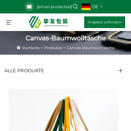
DE
[email protected]
Angebot anfordern
Canvas-Baumwolltasche
Startseite
>
Produkte
>
Canvas-Baumwolltasche
ALLE PRODUKTE