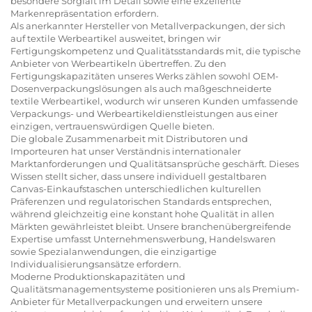
besondere Sorgfalt im Detail sowie eine exzellente
Markenrepräsentation erfordern.
Als anerkannter Hersteller von Metallverpackungen, der sich
auf textile Werbeartikel ausweitet, bringen wir
Fertigungskompetenz und Qualitätsstandards mit, die typische
Anbieter von Werbeartikeln übertreffen. Zu den
Fertigungskapazitäten unseres Werks zählen sowohl OEM-
Dosenverpackungslösungen als auch maßgeschneiderte
textile Werbeartikel, wodurch wir unseren Kunden umfassende
Verpackungs- und Werbeartikeldienstleistungen aus einer
einzigen, vertrauenswürdigen Quelle bieten.
Die globale Zusammenarbeit mit Distributoren und
Importeuren hat unser Verständnis internationaler
Marktanforderungen und Qualitätsansprüche geschärft. Dieses
Wissen stellt sicher, dass unsere individuell gestaltbaren
Canvas-Einkaufstaschen unterschiedlichen kulturellen
Präferenzen und regulatorischen Standards entsprechen,
während gleichzeitig eine konstant hohe Qualität in allen
Märkten gewährleistet bleibt. Unsere branchenübergreifende
Expertise umfasst Unternehmenswerbung, Handelswaren
sowie Spezialanwendungen, die einzigartige
Individualisierungsansätze erfordern.
Moderne Produktionskapazitäten und
Qualitätsmanagementsysteme positionieren uns als Premium-
Anbieter für Metallverpackungen und erweitern unsere