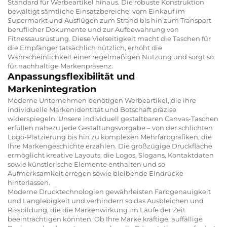
Standard für Werbeartikel hinaus. Die robuste Konstruktion
bewältigt sämtliche Einsatzbereiche: vom Einkauf im
Supermarkt und Ausflügen zum Strand bis hin zum Transport
beruflicher Dokumente und zur Aufbewahrung von
Fitnessausrüstung. Diese Vielseitigkeit macht die Taschen für
die Empfänger tatsächlich nützlich, erhöht die
Wahrscheinlichkeit einer regelmäßigen Nutzung und sorgt so
für nachhaltige Markenpräsenz.
Anpassungsflexibilität und
Markenintegration
Moderne Unternehmen benötigen Werbeartikel, die ihre
individuelle Markenidentität und Botschaft präzise
widerspiegeln. Unsere individuell gestaltbaren Canvas-Taschen
erfüllen nahezu jede Gestaltungsvorgabe – von der schlichten
Logo-Platzierung bis hin zu komplexen Mehrfarbgrafiken, die
Ihre Markengeschichte erzählen. Die großzügige Druckfläche
ermöglicht kreative Layouts, die Logos, Slogans, Kontaktdaten
sowie künstlerische Elemente enthalten und so
Aufmerksamkeit erregen sowie bleibende Eindrücke
hinterlassen.
Moderne Drucktechnologien gewährleisten Farbgenauigkeit
und Langlebigkeit und verhindern so das Ausbleichen und
Rissbildung, die die Markenwirkung im Laufe der Zeit
beeinträchtigen könnten. Ob Ihre Marke kräftige, auffällige