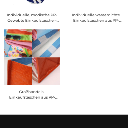
Individuelle, modische PP-
Individuelle wasserdichte
Gewebte Einkaufstasche –
Einkaufstaschen aus PP-
Musik-Thema-Fashion-
Gewebe – Stilvolle,
Shopper für
umweltfreundliche,
Markenaktivierungen
markenbezogene
Tragetaschen für den
Modeeinzelhandel
Großhandels-
Einkaufstaschen aus PP-
Gewebe für den Strand –
Strapazierfähige Werbe-
Einkaufstaschen für den
Großkauf