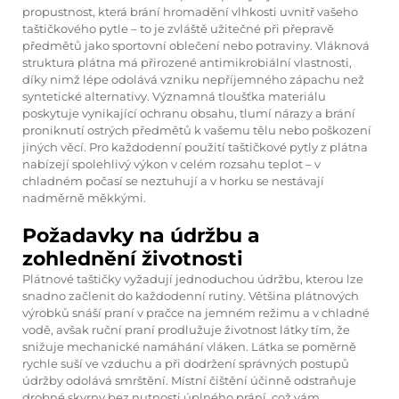
propustnost, která brání hromadění vlhkosti uvnitř vašeho
taštičkového pytle – to je zvláště užitečné při přepravě
předmětů jako sportovní oblečení nebo potraviny. Vláknová
struktura plátna má přirozené antimikrobiální vlastnosti,
díky nimž lépe odolává vzniku nepříjemného zápachu než
syntetické alternativy. Významná tloušťka materiálu
poskytuje vynikající ochranu obsahu, tlumí nárazy a brání
proniknutí ostrých předmětů k vašemu tělu nebo poškození
jiných věcí. Pro každodenní použití taštičkové pytly z plátna
nabízejí spolehlivý výkon v celém rozsahu teplot – v
chladném počasí se neztuhují a v horku se nestávají
nadměrně měkkými.
Požadavky na údržbu a
zohlednění životnosti
Plátnové taštičky vyžadují jednoduchou údržbu, kterou lze
snadno začlenit do každodenní rutiny. Většina plátnových
výrobků snáší praní v pračce na jemném režimu a v chladné
vodě, avšak ruční praní prodlužuje životnost látky tím, že
snižuje mechanické namáhání vláken. Látka se poměrně
rychle suší ve vzduchu a při dodržení správných postupů
údržby odolává smrštění. Místní čištění účinně odstraňuje
drobné skvrny bez nutnosti úplného prání, což vám