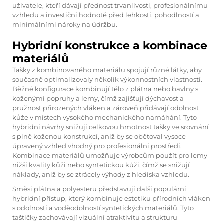
uživatele, kteří dávají přednost trvanlivosti, profesionálnímu
vzhledu a investiční hodnotě před lehkostí, pohodlností a
minimálními nároky na údržbu.
Hybridní konstrukce a kombinace
materiálů
Tašky z kombinovaného materiálu spojují různé látky, aby
současně optimalizovaly několik výkonnostních vlastností.
Běžné konfigurace kombinují tělo z plátna nebo bavlny s
koženými popruhy a lemy, čímž zajišťují dýchavost a
pružnost přirozených vláken a zároveň přidávají odolnost
kůže v místech vysokého mechanického namáhání. Tyto
hybridní návrhy snižují celkovou hmotnost tašky ve srovnání
s plně koženou konstrukcí, aniž by se obětoval vysoce
úpravený vzhled vhodný pro profesionální prostředí.
Kombinace materiálů umožňuje výrobcům použít pro lemy
nižší kvality kůži nebo syntetickou kůži, čímž se snižují
náklady, aniž by se ztrácely výhody z hlediska vzhledu.
Směsi plátna a polyesteru představují další populární
hybridní přístup, který kombinuje estetiku přírodních vláken
s odolností a voděodolností syntetických materiálů. Tyto
taštičky zachovávají vizuální atraktivitu a strukturu