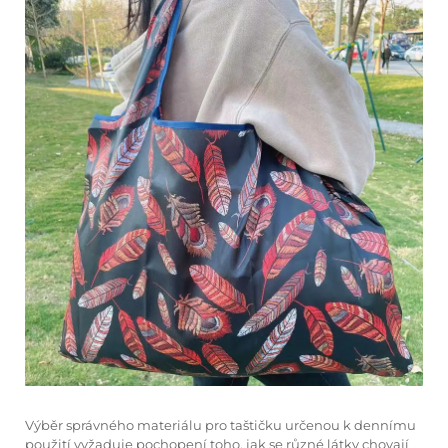
Výběr správného materiálu pro taštičku určenou k dennímu
použití vyžaduje pochopení toho, jak se různé látky chovají