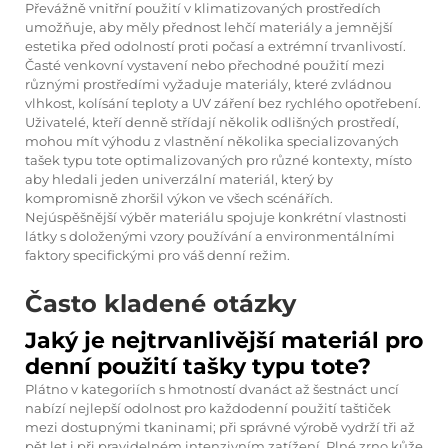
Převážně vnitřní použití v klimatizovaných prostředích
umožňuje, aby měly přednost lehčí materiály a jemnější
estetika před odolností proti počasí a extrémní trvanlivostí.
Časté venkovní vystavení nebo přechodné použití mezi
různými prostředími vyžaduje materiály, které zvládnou
vlhkost, kolísání teploty a UV záření bez rychlého opotřebení.
Uživatelé, kteří denně střídají několik odlišných prostředí,
mohou mít výhodu z vlastnění několika specializovaných
tašek typu tote optimalizovaných pro různé kontexty, místo
aby hledali jeden univerzální materiál, který by
kompromisně zhoršil výkon ve všech scénářích.
Nejúspěšnější výběr materiálu spojuje konkrétní vlastnosti
látky s doloženými vzory používání a environmentálními
faktory specifickými pro váš denní režim.
Často kladené otázky
Jaký je nejtrvanlivější materiál pro
denní použití tašky typu tote?
Plátno v kategoriích s hmotností dvanáct až šestnáct uncí
nabízí nejlepší odolnost pro každodenní použití taštiček
mezi dostupnými tkaninami; při správné výrobě vydrží tři až
pět let i při pravidelném intenzivním zatížení. Plné zrno kůže