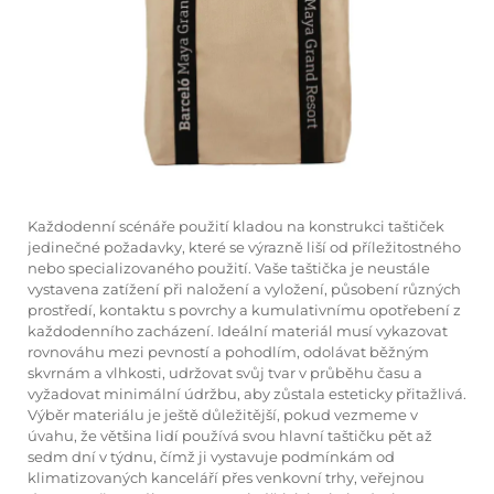
Každodenní scénáře použití kladou na konstrukci taštiček
jedinečné požadavky, které se výrazně liší od příležitostného
nebo specializovaného použití. Vaše taštička je neustále
vystavena zatížení při naložení a vyložení, působení různých
prostředí, kontaktu s povrchy a kumulativnímu opotřebení z
každodenního zacházení. Ideální materiál musí vykazovat
rovnováhu mezi pevností a pohodlím, odolávat běžným
skvrnám a vlhkosti, udržovat svůj tvar v průběhu času a
vyžadovat minimální údržbu, aby zůstala esteticky přitažlivá.
Výběr materiálu je ještě důležitější, pokud vezmeme v
úvahu, že většina lidí používá svou hlavní taštičku pět až
sedm dní v týdnu, čímž ji vystavuje podmínkám od
klimatizovaných kanceláří přes venkovní trhy, veřejnou