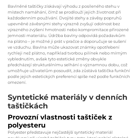
Bavlněné taštičky získávají výhodu z posíleného stehu v
místech namáhání, čímž se prodlouží jejich životnost při
každodenním používání. Dvojité stehy a závěsy popruhů
upevněné závěsnými stehy výrazně zvyšují odolnost bez
výrazného zvýšení hmotnosti nebo kompromitace přirozené
jemnosti materiálu. Údržba bavlny odpovídá požadavkům
na plátno – je možné ji prát v pračce a doporučuje se sušení
ve vzduchu. Bavlna může ukazovat známky opotřebení
rychleji než plátno, například tvorbou pilínek nebo mírným
vyblednutím, avšak tyto estetické změny obvykle
předcházejí strukturálnímu selhání o významnou dobu, což
umožňuje uživatelům posoudit, zda zůstává taštička funkční
podle jejich estetických preferencí spíše než podle funkčních
omezení.
Syntetické materiály v denních
taštičkách
Provozní vlastnosti taštiček z
polyesteru
Polyester představuje nejčastější syntetický materiál