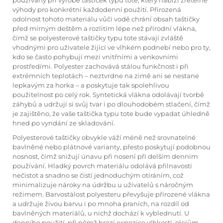
používaný při výrobě taštiček typu tote, který nabízí zřetelné
výhody pro konkrétní každodenní použití. Přirozená
odolnost tohoto materiálu vůči vodě chrání obsah taštičky
před mírným deštěm a rozlitím lépe než přírodní vlákna,
čímž se polyesterové taštičky typu tote stávají zvláště
vhodnými pro uživatele žijící ve vlhkém podnebí nebo pro ty,
kdo se často pohybují mezi vnitřními a venkovními
prostředími. Polyester zachovává stálou funkčnost i při
extrémních teplotách – neztvrdne na zimě ani se nestane
lepkavým za horka – a poskytuje tak spolehlivou
použitelnost po celý rok. Syntetická vlákna odolávají tvorbě
záhybů a udržují si svůj tvar i po dlouhodobém stlačení, čímž
je zajištěno, že vaše taštička typu tote bude vypadat úhledně
hned po vyndání ze skladování.
Polyesterové taštičky obvykle váží méně než srovnatelné
bavlněné nebo plátnové varianty, přesto poskytují podobnou
nosnost, čímž snižují únavu při nosení při delším denním
používání. Hladký povrch materiálu odolává přilnavosti
nečistot a snadno se čistí jednoduchým otíráním, což
minimalizuje nároky na údržbu u uživatelů s náročným
režimem. Barvostálost polyesteru převyšuje přirozené vlákna
a udržuje živou barvu i po mnoha praních, na rozdíl od
bavlněných materiálů, u nichž dochází k vyblednutí. U
denního použití, při němž hrozí expozice vlhkosti, olejům