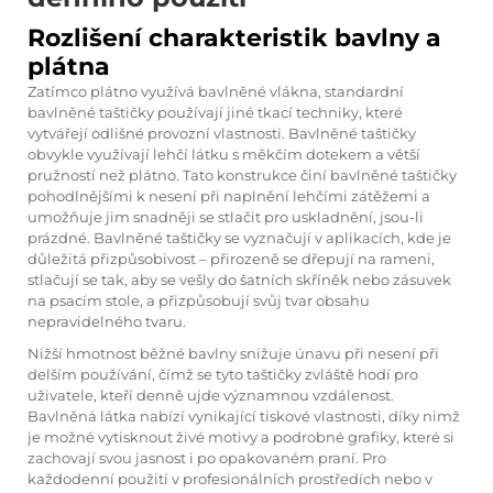
Rozlišení charakteristik bavlny a
plátna
Zatímco plátno využívá bavlněné vlákna, standardní
bavlněné taštičky používají jiné tkací techniky, které
vytvářejí odlišné provozní vlastnosti. Bavlněné taštičky
obvykle využívají lehčí látku s měkčím dotekem a větší
pružností než plátno. Tato konstrukce činí bavlněné taštičky
pohodlnějšími k nesení při naplnění lehčími zátěžemi a
umožňuje jim snadněji se stlačit pro uskladnění, jsou-li
prázdné. Bavlněné taštičky se vyznačují v aplikacích, kde je
důležitá přizpůsobivost – přirozeně se dřepují na rameni,
stlačují se tak, aby se vešly do šatních skříněk nebo zásuvek
na psacím stole, a přizpůsobují svůj tvar obsahu
nepravidelného tvaru.
Nižší hmotnost běžné bavlny snižuje únavu při nesení při
delším používání, čímž se tyto taštičky zvláště hodí pro
uživatele, kteří denně ujde významnou vzdálenost.
Bavlněná látka nabízí vynikající tiskové vlastnosti, díky nimž
je možné vytisknout živé motivy a podrobné grafiky, které si
zachovají svou jasnost i po opakovaném praní. Pro
každodenní použití v profesionálních prostředích nebo v