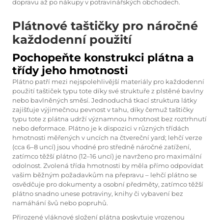
dopravu až po nákupy v potravinářských obchodech.
Plátnové taštičky pro náročné
každodenní použití
Pochopeňte konstrukci plátna a
třídy jeho hmotnosti
Plátno patří mezi nejspolehlivější materiály pro každodenní
použití taštiček typu tote díky své struktuře z plstěné bavlny
nebo bavlněných směsí. Jednoduchá tkací struktura látky
zajišťuje výjimečnou pevnost v tahu, díky čemuž taštičky
typu tote z plátna udrží významnou hmotnost bez roztrhnutí
nebo deformace. Plátno je k dispozici v různých třídách
hmotnosti měřených v uncích na čtvereční yard; lehčí verze
(cca 6–8 uncí) jsou vhodné pro středně náročné zatížení,
zatímco těžší plátno (12–16 uncí) je navrženo pro maximální
odolnost. Zvolená třída hmotnosti by měla přímo odpovídat
vašim běžným požadavkům na přepravu – lehčí plátno se
osvědčuje pro dokumenty a osobní předměty, zatímco těžší
plátno snadno unese potraviny, knihy či vybavení bez
namáhání švů nebo popruhů.
Přirozené vláknové složení plátna poskytuje vrozenou