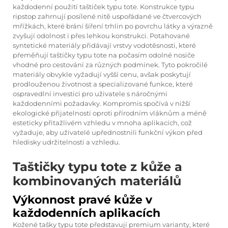
každodenní použití taštiček typu tote. Konstrukce typu
ripstop zahrnují posílené nitě uspořádané ve čtvercových
mřížkách, které brání šíření trhlin po povrchu látky a výrazně
zvyšují odolnost i přes lehkou konstrukci. Potahované
syntetické materiály přidávají vrstvy vodotěsnosti, které
přeměňují taštičky typu tote na počasím odolné nosiče
vhodné pro cestování za různých podmínek. Tyto pokročilé
materiály obvykle vyžadují vyšší cenu, avšak poskytují
prodlouženou životnost a specializované funkce, které
ospravedlní investici pro uživatele s náročnými
každodenními požadavky. Kompromis spočívá v nižší
ekologické přijatelnosti oproti přírodním vláknům a méně
esteticky přitažlivém vzhledu v mnoha aplikacích, což
vyžaduje, aby uživatelé upřednostnili funkční výkon před
hledisky udržitelnosti a vzhledu.
Taštičky typu tote z kůže a
kombinovaných materiálů
Výkonnost pravé kůže v
každodenních aplikacích
Kožené tašky typu tote představují premium varianty, které