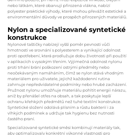
nebo látkám, které obarvují přirozená vlákna, nabízí
polyester praktické výhody, které mohou převážit estetické a
environmentální důvody ve prospěch přirozených materiálů.
Nylon a specializované syntetické
konstrukce
Nylonové taštičky nabízejí vyšší poměr pevnosti vůči
hmotnosti ve srovnání s polyesterem a vynikající odolnost
proti opotřebení, která prodlužuje dobu životnosti při použití
v aplikacích s vysokým třením. Výjimečná odolnost nylonu
proti trhání brání poškození ostrými předměty nebo
neočekávaným namáháním, čímž se nylon stává vhodným
materiálem pro uživatele, jejichž každodenní rutina
zahrnuje nepředvídatelné podmínky nebo hrubé zacházení.
Pružnost nylonu umožňuje materiálu pohltit energii nárazu,
aniž by přenášel otřes na obsah, a tak poskytuje lepší
ochranu křehkých předmětů než tuhé textilní konstrukce.
Syntetické složení odolává plísním a růstu bakterií i za
vlhkých podmínek a udržuje tak hygienu bez nutnosti
častého praní.
Specializované syntetické směsi kombinují materiály tak,
aby optimalizovaly konkrétní výkonné vlastnosti pro