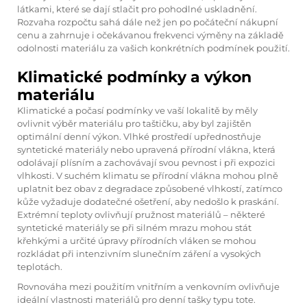
látkami, které se dají stlačit pro pohodlné uskladnění.
Rozvaha rozpočtu sahá dále než jen po počáteční nákupní
cenu a zahrnuje i očekávanou frekvenci výměny na základě
odolnosti materiálu za vašich konkrétních podmínek použití.
Klimatické podmínky a výkon
materiálu
Klimatické a počasí podmínky ve vaší lokalitě by měly
ovlivnit výběr materiálu pro taštičku, aby byl zajištěn
optimální denní výkon. Vlhké prostředí upřednostňuje
syntetické materiály nebo upravená přírodní vlákna, která
odolávají plísním a zachovávají svou pevnost i při expozici
vlhkosti. V suchém klimatu se přírodní vlákna mohou plně
uplatnit bez obav z degradace způsobené vlhkostí, zatímco
kůže vyžaduje dodatečné ošetření, aby nedošlo k praskání.
Extrémní teploty ovlivňují pružnost materiálů – některé
syntetické materiály se při silném mrazu mohou stát
křehkými a určité úpravy přírodních vláken se mohou
rozkládat při intenzivním slunečním záření a vysokých
teplotách.
Rovnováha mezi použitím vnitřním a venkovním ovlivňuje
ideální vlastnosti materiálů pro denní tašky typu tote.