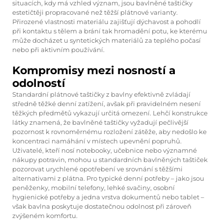
situacích, kdy má vzhled význam, jsou bavlněné taštičky
estetičtěji propracované než těžší plátnové varianty.
Přirozené vlastnosti materiálu zajišťují dýchavost a pohodlí
při kontaktu s tělem a brání tak hromadění potu, ke kterému
může docházet u syntetických materiálů za teplého počasí
nebo při aktivním používání.
Kompromisy mezi nosností a
odolností
Standardní plátnové taštičky z bavlny efektivně zvládají
středně těžké denní zatížení, avšak při pravidelném nesení
těžkých předmětů vykazují určitá omezení. Lehčí konstrukce
látky znamená, že bavlněné taštičky vyžadují pečlivější
pozornost k rovnoměrnému rozložení zátěže, aby nedošlo ke
koncentraci namáhání v místech upevnění popruhů.
Uživatelé, kteří nosí notebooky, učebnice nebo významné
nákupy potravin, mohou u standardních bavlněných taštiček
pozorovat urychlené opotřebení ve srovnání s těžšími
alternativami z plátna. Pro typické denní potřeby – jako jsou
peněženky, mobilní telefony, lehké svačiny, osobní
hygienické potřeby a jedna vrstva dokumentů nebo tablet –
však bavlna poskytuje dostatečnou odolnost při zároveň
zvýšeném komfortu.