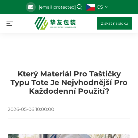
CS
[email protected]
Získat nabídku
Který Materiál Pro Taštičky
Typu Tote Je Nejvhodnější Pro
Každodenní Použití?
2026-05-06 10:00:00