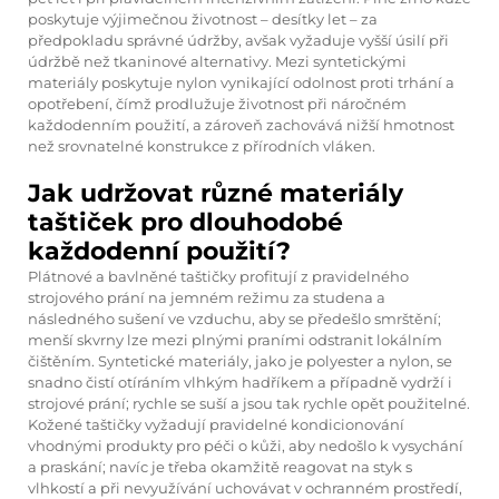
poskytuje výjimečnou životnost – desítky let – za
předpokladu správné údržby, avšak vyžaduje vyšší úsilí při
údržbě než tkaninové alternativy. Mezi syntetickými
materiály poskytuje nylon vynikající odolnost proti trhání a
opotřebení, čímž prodlužuje životnost při náročném
každodenním použití, a zároveň zachovává nižší hmotnost
než srovnatelné konstrukce z přírodních vláken.
Jak udržovat různé materiály
taštiček pro dlouhodobé
každodenní použití?
Plátnové a bavlněné taštičky profitují z pravidelného
strojového prání na jemném režimu za studena a
následného sušení ve vzduchu, aby se předešlo smrštění;
menší skvrny lze mezi plnými praními odstranit lokálním
čištěním. Syntetické materiály, jako je polyester a nylon, se
snadno čistí otíráním vlhkým hadříkem a případně vydrží i
strojové prání; rychle se suší a jsou tak rychle opět použitelné.
Kožené taštičky vyžadují pravidelné kondicionování
vhodnými produkty pro péči o kůži, aby nedošlo k vysychání
a praskání; navíc je třeba okamžitě reagovat na styk s
vlhkostí a při nevyužívání uchovávat v ochranném prostředí,