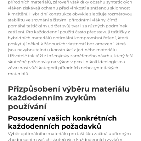
přírodních materiálů, zároveň však díky obsahu syntetických
vláken získávají ochranu před vlhkostí a sníženou sklonnost
k mrštění. Hybridní konstrukce obvykle zlepšuje rozměrovou
stabilitu ve srovnání s čistými přírodními vlákny, čímž
pomáhá taštičkám udržet svůj tvar i za různých podmínek
zatížení. Pro každodenní použití často představují taštičky z
hybridních materiálů optimální kompromisní řešení, která
poskytují několik žádoucích vlastností bez omezení, která
jsou nevyhnutelná u konstrukcí z jediného materiálu.
Uživatelé tak těží z inženýrsky zaměřeného návrhu, který řeší
skutečné požadavky na výkon v praxi, nikoli ideologickou
závaznost vůči kategorii přírodních nebo syntetických
materiálů.
Přizpůsobení výběru materiálu
každodenním zvykům
používání
Posouzení vašich konkrétních
každodenních požadavků
Výběr optimálního materiálu pro taštičku začíná upřímným
zhodnocením vašich skutečných každodenních zvyků v