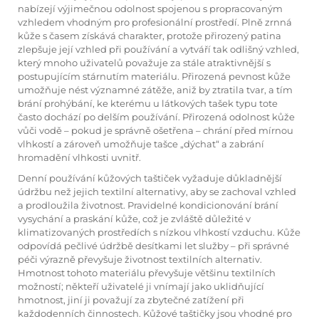
nabízejí výjimečnou odolnost spojenou s propracovaným
vzhledem vhodným pro profesionální prostředí. Plně zrnná
kůže s časem získává charakter, protože přirozený patina
zlepšuje její vzhled při používání a vytváří tak odlišný vzhled,
který mnoho uživatelů považuje za stále atraktivnější s
postupujícím stárnutím materiálu. Přirozená pevnost kůže
umožňuje nést významné zátěže, aniž by ztratila tvar, a tím
brání prohýbání, ke kterému u látkových tašek typu tote
často dochází po delším používání. Přirozená odolnost kůže
vůči vodě – pokud je správně ošetřena – chrání před mírnou
vlhkostí a zároveň umožňuje tašce „dýchat“ a zabrání
hromadění vlhkosti uvnitř.
Denní používání kůžových taštiček vyžaduje důkladnější
údržbu než jejich textilní alternativy, aby se zachoval vzhled
a prodloužila životnost. Pravidelné kondicionování brání
vysychání a praskání kůže, což je zvláště důležité v
klimatizovaných prostředích s nízkou vlhkostí vzduchu. Kůže
odpovídá pečlivé údržbě desítkami let služby – při správné
péči výrazně převyšuje životnost textilních alternativ.
Hmotnost tohoto materiálu převyšuje většinu textilních
možností; někteří uživatelé ji vnímají jako uklidňující
hmotnost, jiní ji považují za zbytečné zatížení při
každodenních činnostech. Kůžové taštičky jsou vhodné pro