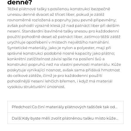
denně?
Těžké plátnové tašky s posílenou konstrukcí bezpečně
unesou denně dvacet až třicet liber, pokud je zátěž
rovnoměrně rozložená a popruhy jsou pevně připevněny;
avšak pohodlí výrazně klesá již nad patnáct liber při delším
nesení. Standardní bavlněné tašky snesou pro každodenní
použití pohodlně deset až patnáct liber, zatímco těžší zátěž
urychluje opotřebení v místech největšího namáhání.
Syntetické materiály, jako je nylon a polyester, mají při
správné konstrukci podobné nosné kapacity jako plátno;
konkrétní zatížitelnost závisí spíše na posílení švů a
konstrukci popruhů než na vlastní pevnosti materiálu. Kůže
poskytuje vynikající nosnost, avšak sama přidává hmotnost
do celkové zátěže, čímž je pro každodenní použití
pohodlnější nesení lehčích břemen, i když má materiál
vysokou strukturální únosnost.
Předchozí:
Co činí materiály plátnových taštiček tak odolnými v roce 2026?
Další:
Kdy byste měli zvolit plátněnou tašku místo kůžené?