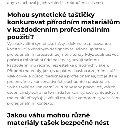
aby se zachoval jejich vzhled i strukturální celistvost.
Mohou syntetické taštičky
konkurovat přírodním materiálům
v každodenním profesionálním
použití?
Vysokokvalitní syntetické tašky s dokonale zpracovanou
konstrukcí a vhodným designem se účinně uplatní v
profesionálním prostředí, zejména tehdy, když odolnost vůči
počasí a minimální údržba lépe vyhovují vašemu
každodennímu režimu než estetika přírodních vláken.
Přírodní materiály, jako jsou plátno, bavlna a zejména kůže,
však obvykle působí tradičněji a profesionálněji, což je stále
preferováno v konzervativních obchodních prostředích.
Volba závisí na konkrétní kultuře vašeho pracoviště, vašich
osobních stylech a na tom, zda funkční výhody syntetických
materiálů převyšují jakékoli estetické kompromisy ve vašem
profesionálním kontextu.
Jakou váhu mohou různé
materiály tašek bezpečně nést