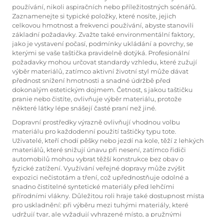
používání, nikoli aspiračních nebo příležitostných scénářů.
Zaznamenejte si typické položky, které nosíte, jejich
celkovou hmotnost a frekvenci používání, abyste stanovili
základní požadavky. Zvažte také environmentální faktory,
jako je vystavení počasí, podmínky ukládání a povrchy, se
kterými se vaše taštička pravidelně dotýká. Profesionální
požadavky mohou určovat standardy vzhledu, které zužují
výběr materiálů, zatímco aktivní životní styl může dávat
přednost snížení hmotnosti a snadné údržbě před
dokonalým estetickým dojmem. Četnost, s jakou taštičku
pranie nebo čistíte, ovlivňuje výběr materiálu, protože
některé látky lépe snášejí časté praní než jiné.
Dopravní prostředky výrazně ovlivňují vhodnou volbu
materiálu pro každodenní použití taštičky typu tote.
Uživatelé, kteří chodí pěšky nebo jezdí na kole, těží z lehkých
materiálů, které snižují únavu při nesení, zatímco řidiči
automobilů mohou vybrat těžší konstrukce bez obav o
fyzické zatížení. Využívání veřejné dopravy může zvýšit
expozici nečistotám a tření, což upřednostňuje odolné a
snadno čistitelné syntetické materiály před lehčími
přírodními vlákny. Důležitou roli hraje také dostupnost místa
pro uskladnění: při výběru mezi tuhými materiály, které
udržují tvar, ale vyžadují vyhrazené místo, a pružnými