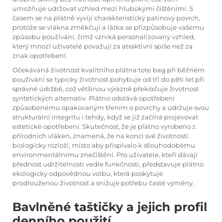
umožňuje udržovat vzhled mezi hlubokými čištěními. S
časem se na plátně vyvíjí charakteristický patinový povrch,
protože se vlákna změkčují a látka se přizpůsobuje vašemu
způsobu používání, čímž vzniká personalizovaný vzhled,
který mnozí uživatelé považují za atraktivní spíše než za
znak opotřebení.
Očekávaná životnost kvalitního plátna
tote bag
při běžném
používání se typicky životnost pohybuje od tří do pěti let při
správné údržbě, což většinou výrazně překračuje životnost
syntetických alternativ. Plátno odolává opotřebení
způsobenému opakovaným třením o povrchy a udržuje svou
strukturální integritu i tehdy, když se již začíná projevovat
estetické opotřebení. Skutečnost, že je plátno vyrobeno z
přírodních vláken, znamená, že na konci své životnosti
biologicky rozloží, místo aby přispívalo k dlouhodobému
environmentálnímu znečištění. Pro uživatele, kteří dávají
přednost udržitelnosti vedle funkčnosti, představuje plátno
ekologicky odpovědnou volbu, která poskytuje
prodlouženou životnost a snižuje potřebu časté výměny.
Bavlněné taštičky a jejich profil
denního použití