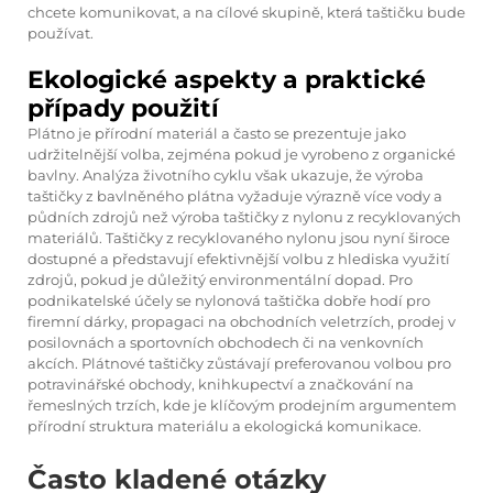
chcete komunikovat, a na cílové skupině, která taštičku bude
používat.
Ekologické aspekty a praktické
případy použití
Plátno je přírodní materiál a často se prezentuje jako
udržitelnější volba, zejména pokud je vyrobeno z organické
bavlny. Analýza životního cyklu však ukazuje, že výroba
taštičky z bavlněného plátna vyžaduje výrazně více vody a
půdních zdrojů než výroba taštičky z nylonu z recyklovaných
materiálů. Taštičky z recyklovaného nylonu jsou nyní široce
dostupné a představují efektivnější volbu z hlediska využití
zdrojů, pokud je důležitý environmentální dopad. Pro
podnikatelské účely se nylonová taštička dobře hodí pro
firemní dárky, propagaci na obchodních veletrzích, prodej v
posilovnách a sportovních obchodech či na venkovních
akcích. Plátnové taštičky zůstávají preferovanou volbou pro
potravinářské obchody, knihkupectví a značkování na
řemeslných trzích, kde je klíčovým prodejním argumentem
přírodní struktura materiálu a ekologická komunikace.
Často kladené otázky