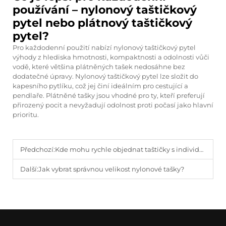
používání – nylonový taštičkový
pytel nebo plátnový taštičkový
pytel?
Pro každodenní použití nabízí nylonový taštičkový pytel
výhody z hlediska hmotnosti, kompaktnosti a odolnosti vůči
vodě, které většina plátněných tašek nedosáhne bez
dodatečné úpravy. Nylonový taštičkový pytel lze složit do
kapesního pytlíku, což jej činí ideálním pro cestující a
pendlaře. Plátněné tašky jsou vhodné pro ty, kteří preferují
přirozený pocit a nevyžadují odolnost proti počasí jako hlavní
prioritu.
Předchozí:
Kde mohu rychle objednat taštičky s individuálním potiskem?
Další:
Jak vybrat správnou velikost nylonové tašky?