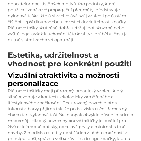
nebo deformaci tištěných motivů. Pro podniky, které
používají značkové propagační předměty, představuje
nylonová taška, která si zachovává svůj vzhled i po častém
čištění, lepší dlouhodobou investici do viditelnosti značky.
Plátnové tašky skutečně dobře udržují potiskované nebo
vyšité loga, avšak k uchování této kvality v průběhu času je
nutné s nimi zacházet opatrněji.
Estetika, udržitelnost a
vhodnost pro konkrétní použití
Vizuální atraktivita a možnosti
personalizace
Plátnové taštičky mají přirozený, organický vzhled, který
silně rezonuje v kontextu ekologicky zaměřeného a
lifestyleového značkování. Texturovaný povrch plátna
inkoust a barvy přijímá tak, že potisk získá ruční, řemeslný
charakter. Nylonová taštička naopak obvykle působí hladce a
moderněji. Hladký povrch nylonové taštičky je ideální pro
živé celofarebné potisky, odrazové prvky a minimalistické
návrhy. Z hlediska estetiky není žádná z těchto možností z
principu lepší; správná volba závisí na image značky, kterou