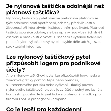
Je nylonová taštička odolnější než
plátnová taštička?
Nylonový taštičkový pytel obecně překonává plátno co se
týče odolnosti proti opotřebení, ochrany před vlhkostí a
životnosti při intenzivním každodenním používání. Plátnové
taštičky jsou sice odolné, ale bez úpravy jsou více náchylné k
ošetření a nasáknutí vlhkosti. U scénářů s vysokou frekvencí
použití nylonový taštičkový pytel obvykle déle udržuje svou
strukturální integritu.
Lze nylonový taštičkový pytel
přizpůsobit logem pro podnikové
účely?
Ano, nylonový taštičkový pytel lze přizpůsobit logy, hesla a
značkové grafiky pomocí tepelného přenosu,
silkscreenového potisku nebo vyšívání. Hladký povrch
nylonového taštičkového pytle je zvláště vhodný pro jasné a
kontrastní potisky. Je to praktická a profesionální volba pro
firemní zboží a propagační kampaně.
Co je lepší pro každodenní