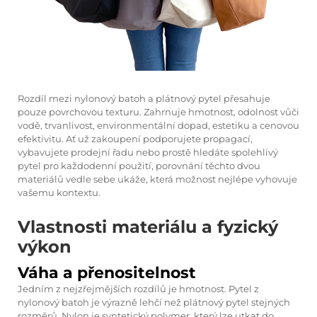
Rozdíl mezi
nylonový batoh
a plátnový pytel přesahuje
pouze povrchovou texturu. Zahrnuje hmotnost, odolnost vůči
vodě, trvanlivost, environmentální dopad, estetiku a cenovou
efektivitu. Ať už zakoupení podporujete propagací,
vybavujete prodejní řadu nebo prostě hledáte spolehlivý
pytel pro každodenní použití, porovnání těchto dvou
materiálů vedle sebe ukáže, která možnost nejlépe vyhovuje
vašemu kontextu.
Vlastnosti materiálu a fyzický
výkon
Váha a přenositelnost
Jedním z nejzřejmějších rozdílů je hmotnost. Pytel z
nylonový batoh
je výrazně lehčí než plátnový pytel stejných
rozměrů. Nylon je syntetický polymer, který lze utkat do