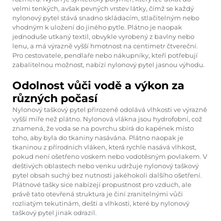
velmi tenkých, avšak pevných vrstev látky, čímž se každý
nylonový pytel stává snadno skládacím, stlačitelným nebo
vhodným k uložení do jiného pytle. Plátno je naopak
jednoduše utkaný textil, obvykle vyrobený z bavlny nebo
lenu, a má výrazně vyšší hmotnost na centimetr čtvereční.
Pro cestovatele, pendlaře nebo nákupníky, kteří potřebují
zabalitelnou možnost, nabízí nylonový pytel jasnou výhodu.
Odolnost vůči vodě a výkon za
různých počasí
Nylonový taškový pytel přirozeně odolává vlhkosti ve výrazně
vyšší míře než plátno. Nylonová vlákna jsou hydrofobní, což
znamená, že voda se na povrchu sbírá do kapének místo
toho, aby byla do tkaniny nasávána. Plátno naopak je
tkaninou z přírodních vláken, která rychle nasává vlhkost,
pokud není ošetřeno voskem nebo vodotěsným povlakem. V
deštivých oblastech nebo venku udržuje nylonový taškový
pytel obsah suchý bez nutnosti jakéhokoli dalšího ošetření.
Plátnové tašky sice nabízejí propustnost pro vzduch, ale
právě tato otevřená struktura je činí zranitelnými vůči
rozliatým tekutinám, dešti a vlhkosti, které by nylonový
taškový pytel jinak odrazil.