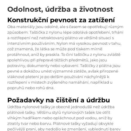
Odolnost, údržba a životnost
Konstrukční pevnost za zatížení
Oba materiály jsou odolné, ale s časem se opotřebují různým
způsobem. Taštička z nylonu lépe odolává opotřebení, trhání
a roztřepení než netraktovaný plátno ve většině situací s
intenzivním používáním. Nylon má vysokou pevnost v tahu,
což znamená, že látka se může pod tlakem mírně
protáhnout, aniž by praskla. To činí taštičku z nylonu zvláště
spolehlivou při přepravě těžších předmětů, jako jsou
potraviny, dokumenty nebo vybavení. Taštičky z plátna jsou
pevné a dokážou unést významné zátěže, avšak přirozené
vláknové pletení je po delším používání náchylnější k
roztřepení v místech zvýšeného namáhání, například u
popruhů nebo rohů dna.
Požadavky na čištění a údržbu
Údržba nylonové tašky je obecně jednodušší než údržba
plátnové tašky. Většinu stylů nylonových tašek lze otřít
vlhkým hadříkem nebo opláchnout pod vodou, aniž by
ztratily tvar nebo barvu. Plátnové tašky vyžadují obvykle
pečlivější praní, aby nedošlo ke zmenšení, vyblednutí barev