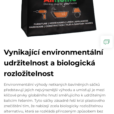
Vynikající environmentální
udržitelnost a biologická
rozložitelnost
Environmentální výhody netkaných bavlněných sáčků
představují jejich nejvýraznější výhodu a umisťují je mezi
klíčové prvky globálního hnutí směřujícího k udržitelným
balicím řešením. Tyto sáčky zásadně řeší krizi plastového
znečištění tím, že nabízejí zcela biologicky rozložitelnou
alternativu, která se rozkládá přirozeným způsobem bez