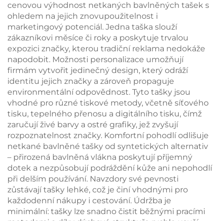
cenovou výhodnost netkaných bavlněných tašek s
ohledem na jejich znovupoužitelnost i
marketingový potenciál. Jedna taška slouží
zákazníkovi měsíce či roky a poskytuje trvalou
expozici značky, kterou tradiční reklama nedokáže
napodobit. Možnosti personalizace umožňují
firmám vytvořit jedinečný design, který odráží
identitu jejich značky a zároveň propaguje
environmentální odpovědnost. Tyto tašky jsou
vhodné pro různé tiskové metody, včetně síťového
tisku, tepelného přenosu a digitálního tisku, čímž
zaručují živé barvy a ostré grafiky, jež zvyšují
rozpoznatelnost značky. Komfortní pohodlí odlišuje
netkané bavlněné tašky od syntetických alternativ
– přirozená bavlněná vlákna poskytují příjemný
dotek a nezpůsobují podráždění kůže ani nepohodlí
při delším používání. Navzdory své pevnosti
zůstávají tašky lehké, což je činí vhodnými pro
každodenní nákupy i cestování. Údržba je
minimální: tašky lze snadno čistit běžnými pracími