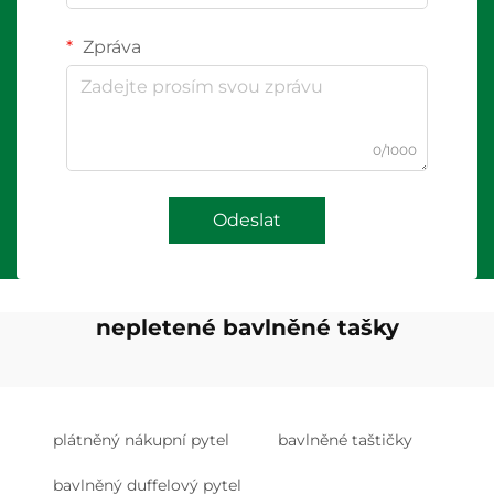
Zpráva
0/1000
Odeslat
nepletené bavlněné tašky
plátněný nákupní pytel
bavlněné taštičky
bavlněný duffelový pytel