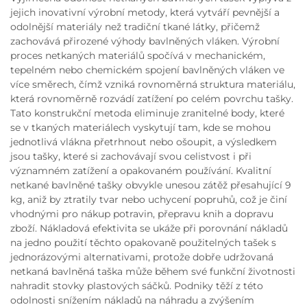
jejich inovativní výrobní metody, která vytváří pevnější a
odolnější materiály než tradiční tkané látky, přičemž
zachovává přirozené výhody bavlněných vláken. Výrobní
proces netkaných materiálů spočívá v mechanickém,
tepelném nebo chemickém spojení bavlněných vláken ve
více směrech, čímž vzniká rovnoměrná struktura materiálu,
která rovnoměrně rozvádí zatížení po celém povrchu tašky.
Tato konstrukční metoda eliminuje zranitelné body, které
se v tkaných materiálech vyskytují tam, kde se mohou
jednotlivá vlákna přetrhnout nebo ošoupit, a výsledkem
jsou tašky, které si zachovávají svou celistvost i při
významném zatížení a opakovaném používání. Kvalitní
netkané bavlněné tašky obvykle unesou zátěž přesahující 9
kg, aniž by ztratily tvar nebo uchycení popruhů, což je činí
vhodnými pro nákup potravin, přepravu knih a dopravu
zboží. Nákladová efektivita se ukáže při porovnání nákladů
na jedno použití těchto opakovaně použitelných tašek s
jednorázovými alternativami, protože dobře udržovaná
netkaná bavlněná taška může během své funkční životnosti
nahradit stovky plastových sáčků. Podniky těží z této
odolnosti snížením nákladů na náhradu a zvýšením