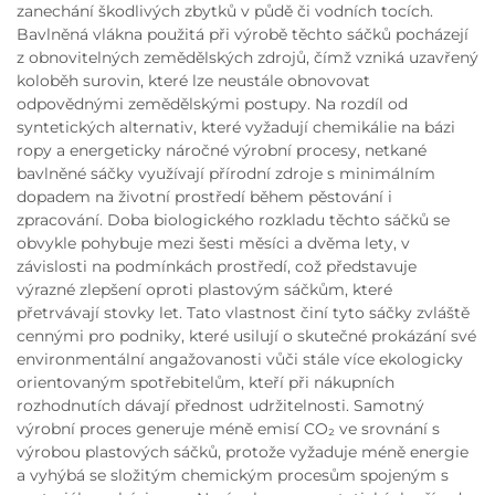
zanechání škodlivých zbytků v půdě či vodních tocích.
Bavlněná vlákna použitá při výrobě těchto sáčků pocházejí
z obnovitelných zemědělských zdrojů, čímž vzniká uzavřený
koloběh surovin, které lze neustále obnovovat
odpovědnými zemědělskými postupy. Na rozdíl od
syntetických alternativ, které vyžadují chemikálie na bázi
ropy a energeticky náročné výrobní procesy, netkané
bavlněné sáčky využívají přírodní zdroje s minimálním
dopadem na životní prostředí během pěstování i
zpracování. Doba biologického rozkladu těchto sáčků se
obvykle pohybuje mezi šesti měsíci a dvěma lety, v
závislosti na podmínkách prostředí, což představuje
výrazné zlepšení oproti plastovým sáčkům, které
přetrvávají stovky let. Tato vlastnost činí tyto sáčky zvláště
cennými pro podniky, které usilují o skutečné prokázání své
environmentální angažovanosti vůči stále více ekologicky
orientovaným spotřebitelům, kteří při nákupních
rozhodnutích dávají přednost udržitelnosti. Samotný
výrobní proces generuje méně emisí CO₂ ve srovnání s
výrobou plastových sáčků, protože vyžaduje méně energie
a vyhýbá se složitým chemickým procesům spojeným s