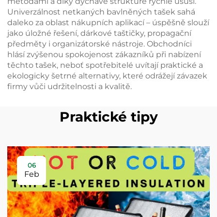
metodami a díky dýchavé struktuře rychle usuší.
Univerzálnost netkaných bavlněných tašek sahá
daleko za oblast nákupních aplikací – úspěšně slouží
jako úložné řešení, dárkové taštičky, propagační
předměty i organizátorské nástroje. Obchodníci
hlásí zvýšenou spokojenost zákazníků při nabízení
těchto tašek, neboť spotřebitelé uvítají praktické a
ekologicky šetrné alternativy, které odrážejí závazek
firmy vůči udržitelnosti a kvalitě.
Praktické tipy
06
Feb