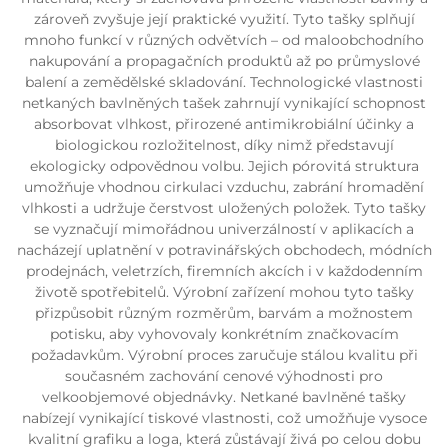
zároveň zvyšuje její praktické využití. Tyto tašky splňují
mnoho funkcí v různých odvětvích – od maloobchodního
nakupování a propagačních produktů až po průmyslové
balení a zemědělské skladování. Technologické vlastnosti
netkaných bavlněných tašek zahrnují vynikající schopnost
absorbovat vlhkost, přirozené antimikrobiální účinky a
biologickou rozložitelnost, díky nimž představují
ekologicky odpovědnou volbu. Jejich pórovitá struktura
umožňuje vhodnou cirkulaci vzduchu, zabrání hromadění
vlhkosti a udržuje čerstvost uložených položek. Tyto tašky
se vyznačují mimořádnou univerzálností v aplikacích a
nacházejí uplatnění v potravinářských obchodech, módních
prodejnách, veletrzích, firemních akcích i v každodenním
životě spotřebitelů. Výrobní zařízení mohou tyto tašky
přizpůsobit různým rozměrům, barvám a možnostem
potisku, aby vyhovovaly konkrétním značkovacím
požadavkům. Výrobní proces zaručuje stálou kvalitu při
současném zachování cenové výhodnosti pro
velkoobjemové objednávky. Netkané bavlněné tašky
nabízejí vynikající tiskové vlastnosti, což umožňuje vysoce
kvalitní grafiku a loga, která zůstávají živá po celou dobu