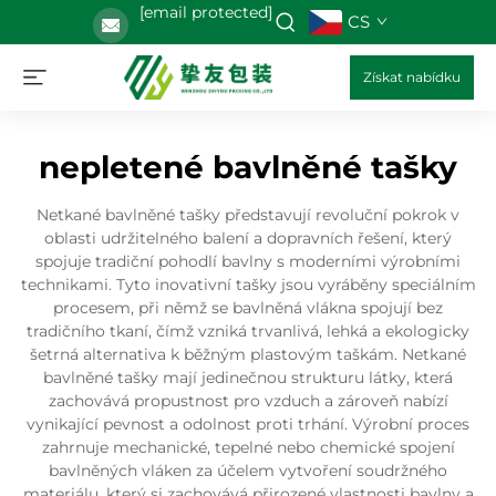
[email protected]
CS
Získat nabídku
nepletené bavlněné tašky
Netkané bavlněné tašky představují revoluční pokrok v
oblasti udržitelného balení a dopravních řešení, který
spojuje tradiční pohodlí bavlny s moderními výrobními
technikami. Tyto inovativní tašky jsou vyráběny speciálním
procesem, při němž se bavlněná vlákna spojují bez
tradičního tkaní, čímž vzniká trvanlivá, lehká a ekologicky
šetrná alternativa k běžným plastovým taškám. Netkané
bavlněné tašky mají jedinečnou strukturu látky, která
zachovává propustnost pro vzduch a zároveň nabízí
vynikající pevnost a odolnost proti trhání. Výrobní proces
zahrnuje mechanické, tepelné nebo chemické spojení
bavlněných vláken za účelem vytvoření soudržného
materiálu, který si zachovává přirozené vlastnosti bavlny a