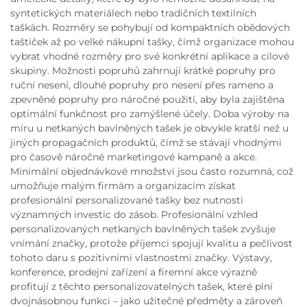
syntetických materiálech nebo tradičních textilních
taškách. Rozměry se pohybují od kompaktních obědových
taštiček až po velké nákupní tašky, čímž organizace mohou
vybrat vhodné rozměry pro své konkrétní aplikace a cílové
skupiny. Možnosti popruhů zahrnují krátké popruhy pro
ruční nesení, dlouhé popruhy pro nesení přes rameno a
zpevněné popruhy pro náročné použití, aby byla zajištěna
optimální funkčnost pro zamýšlené účely. Doba výroby na
míru u netkaných bavlněných tašek je obvykle kratší než u
jiných propagačních produktů, čímž se stávají vhodnými
pro časově náročné marketingové kampaně a akce.
Minimální objednávkové množství jsou často rozumná, což
umožňuje malým firmám a organizacím získat
profesionální personalizované tašky bez nutnosti
významných investic do zásob. Profesionální vzhled
personalizovaných netkaných bavlněných tašek zvyšuje
vnímání značky, protože příjemci spojují kvalitu a pečlivost
tohoto daru s pozitivními vlastnostmi značky. Výstavy,
konference, prodejní zařízení a firemní akce výrazně
profitují z těchto personalizovatelných tašek, které plní
dvojnásobnou funkci – jako užitečné předměty a zároveň