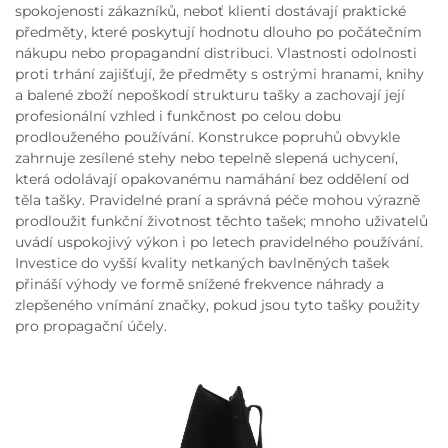
spokojenosti zákazníků, neboť klienti dostávají praktické
předměty, které poskytují hodnotu dlouho po počátečním
nákupu nebo propagandní distribuci. Vlastnosti odolnosti
proti trhání zajišťují, že předměty s ostrými hranami, knihy
a balené zboží nepoškodí strukturu tašky a zachovají její
profesionální vzhled i funkčnost po celou dobu
prodlouženého používání. Konstrukce popruhů obvykle
zahrnuje zesílené stehy nebo tepelně slepená uchycení,
která odolávají opakovanému namáhání bez oddělení od
těla tašky. Pravidelné praní a správná péče mohou výrazně
prodloužit funkční životnost těchto tašek; mnoho uživatelů
uvádí uspokojivý výkon i po letech pravidelného používání.
Investice do vyšší kvality netkaných bavlněných tašek
přináší výhody ve formě snížené frekvence náhrady a
zlepšeného vnímání značky, pokud jsou tyto tašky použity
pro propagační účely.