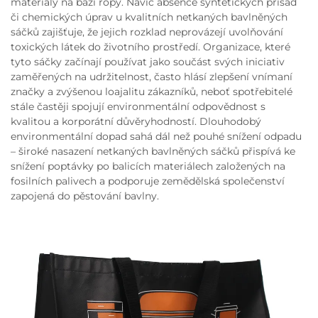
materiály na bázi ropy. Navíc absence syntetických přísad
či chemických úprav u kvalitních netkaných bavlněných
sáčků zajišťuje, že jejich rozklad neprovázejí uvolňování
toxických látek do životního prostředí. Organizace, které
tyto sáčky začínají používat jako součást svých iniciativ
zaměřených na udržitelnost, často hlásí zlepšení vnímaní
značky a zvýšenou loajalitu zákazníků, neboť spotřebitelé
stále častěji spojují environmentální odpovědnost s
kvalitou a korporátní důvěryhodností. Dlouhodobý
environmentální dopad sahá dál než pouhé snížení odpadu
– široké nasazení netkaných bavlněných sáčků přispívá ke
snížení poptávky po balicích materiálech založených na
fosilních palivech a podporuje zemědělská společenství
zapojená do pěstování bavlny.