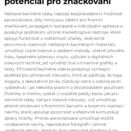
potenciál pro značkování
Netkané bavlněné tašky nabízejí bezprecedentní možnosti
personalizace, díky nimž jsou ideální pro firemní
značkování, propagační kampaně a individuální aplikace a
poskytují podnikům účinné marketingové nástroje, které
spojují funkčnost s viditelností značky. Jedinečné
povrchové vlastnosti netkaných bavlněných materiálů
umožňují různé tiskové a zdobení metody, včetně síťového
tisku, tepelného přenosu vinylu, vyšívání a digitálních
tiskových technik, jež vytvářejí živé a trvanlivé grafiky a
texty. Přirozená bavlněná vlákna poskytují vynikající
podklad pro přilnavost inkoustu, čímž se zajišťuje, že loga,
slogany a dekorativní prvky zůstávají ostré a odolné proti
vyblednutí i po několika praních a dlouhodobém používání.
Podniky si mohou vybrat z rozsáhlé palety barev jak pro
samotné tašky, tak pro tiskové inkousty, což umožňuje
přesné shodování s firemními barvami a kreativní realizaci
návrhů, které upoutají pozornost a efektivně komunikují
zprávy značky. Proces personalizace umožňuje složité
vícebarevné návrhy, reprodukce fotografií i jemné
umělecké detaily, které by bylo nemožné dosáhnout na