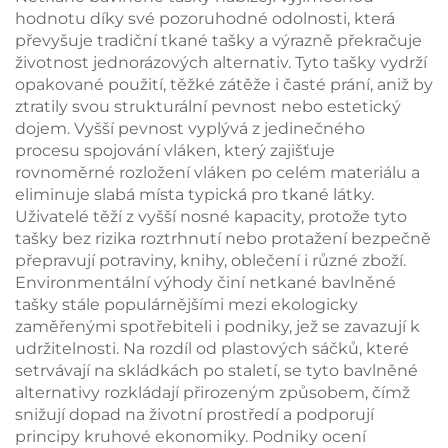
hodnotu díky své pozoruhodné odolnosti, která
převyšuje tradiční tkané tašky a výrazně překračuje
životnost jednorázových alternativ. Tyto tašky vydrží
opakované použití, těžké zátěže i časté prání, aniž by
ztratily svou strukturální pevnost nebo estetický
dojem. Vyšší pevnost vyplývá z jedinečného
procesu spojování vláken, který zajišťuje
rovnoměrné rozložení vláken po celém materiálu a
eliminuje slabá místa typická pro tkané látky.
Uživatelé těží z vyšší nosné kapacity, protože tyto
tašky bez rizika roztrhnutí nebo protažení bezpečně
přepravují potraviny, knihy, oblečení i různé zboží.
Environmentální výhody činí netkané bavlněné
tašky stále populárnějšími mezi ekologicky
zaměřenými spotřebiteli i podniky, jež se zavazují k
udržitelnosti. Na rozdíl od plastových sáčků, které
setrvávají na skládkách po staletí, se tyto bavlněné
alternativy rozkládají přirozeným způsobem, čímž
snižují dopad na životní prostředí a podporují
principy kruhové ekonomiky. Podniky ocení