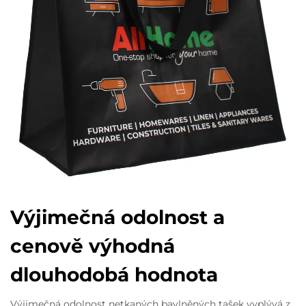
Výjimečná odolnost a
cenově výhodná
dlouhodobá hodnota
Výjimečná odolnost netkaných bavlněných tašek vyplývá z