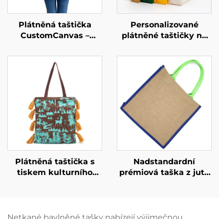
Plátněná taštička
Personalizované
CustomCanvas –
plátněné taštičky na
převelká každodenní
míru – zvyšte hodnotu
nutnost
své značky pomocí
custom
merchandisingu
Plátněná taštička s
Nadstandardní
tiskem kulturního
prémiová taška z juty
dědictví na míru –
s posílenými úchyty –
řemeslný design
ekologická a odolná
zakořeněný v místní
taška pro nákupy
historii
Netkané bavlněné tašky nabízejí výjimečnou