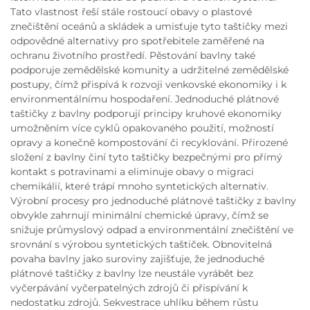
Tato vlastnost řeší stále rostoucí obavy o plastové
znečištění oceánů a skládek a umisťuje tyto taštičky mezi
odpovědné alternativy pro spotřebitele zaměřené na
ochranu životního prostředí. Pěstování bavlny také
podporuje zemědělské komunity a udržitelné zemědělské
postupy, čímž přispívá k rozvoji venkovské ekonomiky i k
environmentálnímu hospodaření. Jednoduché plátnové
taštičky z bavlny podporují principy kruhové ekonomiky
umožněním více cyklů opakovaného použití, možností
opravy a konečně kompostování či recyklování. Přirozené
složení z bavlny činí tyto taštičky bezpečnými pro přímý
kontakt s potravinami a eliminuje obavy o migraci
chemikálií, které trápí mnoho syntetických alternativ.
Výrobní procesy pro jednoduché plátnové taštičky z bavlny
obvykle zahrnují minimální chemické úpravy, čímž se
snižuje průmyslový odpad a environmentální znečištění ve
srovnání s výrobou syntetických taštiček. Obnovitelná
povaha bavlny jako suroviny zajišťuje, že jednoduché
plátnové taštičky z bavlny lze neustále vyrábět bez
vyčerpávání vyčerpatelných zdrojů či přispívání k
nedostatku zdrojů. Sekvestrace uhlíku během růstu