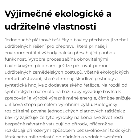
Výjimečné ekologické a
udržitelné vlastnosti
Jednoduché plátnové taštičky z bavlny představují vrchol
udržitelných řešení pro přepravu, která přinášejí
environmentální výhody daleko přesahující pouhou
funkčnost. Výrobní proces začíná obnovitelnými
bavlníkovými plodinami, jež lze pěstovat pomocí
udržitelných zemědělských postupů, včetně ekologických
metod pěstování, které eliminují škodlivé pesticidy a
syntetická hnojiva z dodavatelského řetězce. Na rozdíl od
syntetických materiálů na bázi ropy vyžaduje bavlna k
zpracování a výrobě výrazně méně energie, čímž se snižuje
uhlíková stopa po celém výrobním cyklu. Biologicky
rozložitelná povaha jednoduchých plátnových taštiček z
bavlny zajišťuje, že tyto výrobky na konci své životnosti
bezpečně návratně vstupují do přírody, přičemž se
rozkládají přirozeným způsobem bez uvolňování toxických
látek nebo mikroplastů do půdních a vodních systémů.