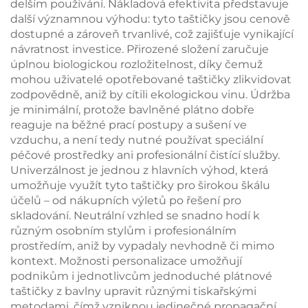
delším používání. Nákladová efektivita představuje
další významnou výhodu: tyto taštičky jsou cenově
dostupné a zároveň trvanlivé, což zajišťuje vynikající
návratnost investice. Přirozené složení zaručuje
úplnou biologickou rozložitelnost, díky čemuž
mohou uživatelé opotřebované taštičky zlikvidovat
zodpovědně, aniž by cítili ekologickou vinu. Údržba
je minimální, protože bavlněné plátno dobře
reaguje na běžné prací postupy a sušení ve
vzduchu, a není tedy nutné používat speciální
péčové prostředky ani profesionální čistící služby.
Univerzálnost je jednou z hlavních výhod, která
umožňuje využít tyto taštičky pro širokou škálu
účelů – od nákupních výletů po řešení pro
skladování. Neutrální vzhled se snadno hodí k
různým osobním stylům i profesionálním
prostředím, aniž by vypadaly nevhodně či mimo
kontext. Možnosti personalizace umožňují
podnikům i jednotlivcům jednoduché plátnové
taštičky z bavlny upravit různými tiskařskými
metodami, čímž vzniknou jedinečné propagační