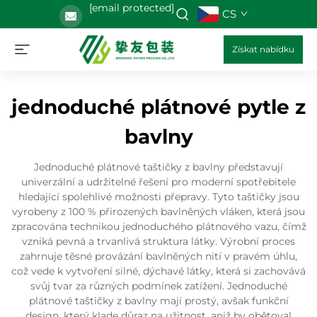
[email protected]
CS
Získat nabídku
jednoduché plátnové pytle z
bavlny
Jednoduché plátnové taštičky z bavlny představují
univerzální a udržitelné řešení pro moderní spotřebitele
hledající spolehlivé možnosti přepravy. Tyto taštičky jsou
vyrobeny z 100 % přirozených bavlněných vláken, která jsou
zpracována technikou jednoduchého plátnového vazu, čímž
vzniká pevná a trvanlivá struktura látky. Výrobní proces
zahrnuje těsné provázání bavlněných nití v pravém úhlu,
což vede k vytvoření silné, dýchavé látky, která si zachovává
svůj tvar za různých podmínek zatížení. Jednoduché
plátnové taštičky z bavlny mají prostý, avšak funkční
design, který klade důraz na užitnost, aniž by obětoval