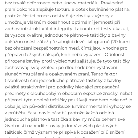
bez trvalé deformace nebo únavy materiálu. Pravidelné
praní dokonce zlepšuje texturu a dotek bavlněného plátna,
protože čistící proces odstraňuje zbytky z výroby a
umožňuje vláknům dosáhnout optimální jemnosti při
zachování strukturální integrity. Laboratorní testy ukazují,
že vysoce kvalitní jednoduché plátnové taštičky z bavlny
dokážou unést zátěž přesahující devět kilogramů (20 liber)
bez ohrožení bezpečnostních mezí, čímž jsou vhodné pro
přepravu těžkých nákupů, knih nebo vybavení. Odolnost
přirozené bavlny proti vyblednutí zajišťuje, že tyto taštičky
zachovávají svůj vzhled i po dlouhodobém vystavení
slunečnímu záření a opakovaném praní. Tento faktor
trvanlivosti činí jednoduché plátnové taštičky z bavlny
zvláště atraktivními pro podniky hledající propagační
předměty s dlouhodobým obdobím expozice značky, neboť
příjemci tyto odolné taštičky používají mnohem déle než je
doba jejich původní distribuce. Environmentální výhody se
v průběhu času navíc násobí, protože každá odolná
jednoduchá plátnová taštička z bavlny může během své
životnosti nahradit stovky jednorázových plastových
taštiček, čímž významně přispívá k dosažení cílů snížení