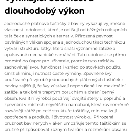
dlouhodobý výkon
Jednoduché plátnové taštičky z bavlny vykazují výjimečné
vlastnosti odolnosti, které je odlišují od běžných nákupních
taštiček a syntetických alternativ. Přirozená pevnost
bavlněných vláken spojená s jednoduchou tkací technikou
vytváří strukturu látky, která snáší významné zátěže a
opakované mechanické namáhání. Tato odolnost se přímo
promítá do úspor pro uživatele, protože tyto taštičky
zachovávají svou funkčnost i vzhled po stovkách použití,
čímž eliminují nutnost časté výměny. Zpevněné švy
používané při výrobě jednoduchých plátnových taštiček z
bavlny zajišťují, že švy zůstávají neporušené i za maximální
zátěže, a tak brání trapným poruchám a chrání cenný
obsah. Kvalitní výrobci používají dvojité stehy u popruhů a
zpevnění v místech největšího namáhání, která rovnoměrně
rozvádějí zátěž po celé struktuře taštičky, minimalizují
opotřebení a prodlužují životnost výrobku. Přirozená
pružnost bavlněných vláken umožňuje těmto taštičkám se
pružně přizpůsobovat různým tvarům a rozměrům obsahu