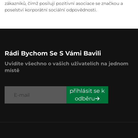
zákazníků, čímž posilují pozitivní asociace se značkou a
poselství korporátní sociální odpovědnosti.
Rádi Bychom Se S Vámi Bavili
Uvidíte všechno o vašich uživatelích na jednom
místě
přihlásit se k
odběru