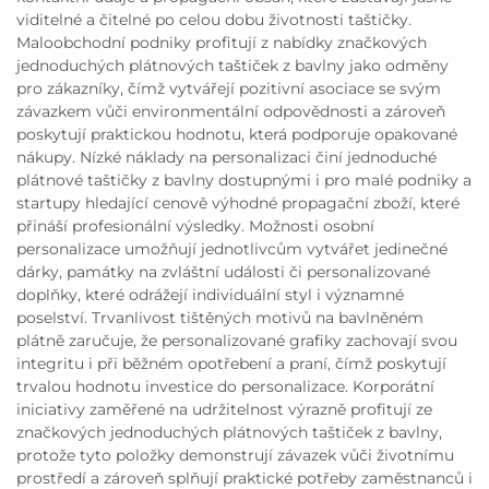
viditelné a čitelné po celou dobu životnosti taštičky.
Maloobchodní podniky profitují z nabídky značkových
jednoduchých plátnových taštiček z bavlny jako odměny
pro zákazníky, čímž vytvářejí pozitivní asociace se svým
závazkem vůči environmentální odpovědnosti a zároveň
poskytují praktickou hodnotu, která podporuje opakované
nákupy. Nízké náklady na personalizaci činí jednoduché
plátnové taštičky z bavlny dostupnými i pro malé podniky a
startupy hledající cenově výhodné propagační zboží, které
přináší profesionální výsledky. Možnosti osobní
personalizace umožňují jednotlivcům vytvářet jedinečné
dárky, památky na zvláštní události či personalizované
doplňky, které odrážejí individuální styl i významné
poselství. Trvanlivost tištěných motivů na bavlněném
plátně zaručuje, že personalizované grafiky zachovají svou
integritu i při běžném opotřebení a praní, čímž poskytují
trvalou hodnotu investice do personalizace. Korporátní
iniciativy zaměřené na udržitelnost výrazně profitují ze
značkových jednoduchých plátnových taštiček z bavlny,
protože tyto položky demonstrují závazek vůči životnímu
prostředí a zároveň splňují praktické potřeby zaměstnanců i