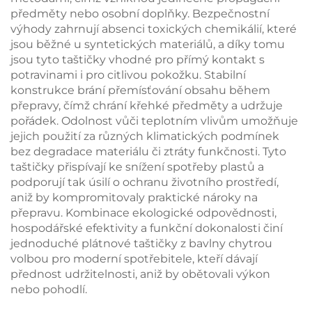
předměty nebo osobní doplňky. Bezpečnostní
výhody zahrnují absenci toxických chemikálií, které
jsou běžné u syntetických materiálů, a díky tomu
jsou tyto taštičky vhodné pro přímý kontakt s
potravinami i pro citlivou pokožku. Stabilní
konstrukce brání přemísťování obsahu během
přepravy, čímž chrání křehké předměty a udržuje
pořádek. Odolnost vůči teplotním vlivům umožňuje
jejich použití za různých klimatických podmínek
bez degradace materiálu či ztráty funkčnosti. Tyto
taštičky přispívají ke snížení spotřeby plastů a
podporují tak úsilí o ochranu životního prostředí,
aniž by kompromitovaly praktické nároky na
přepravu. Kombinace ekologické odpovědnosti,
hospodářské efektivity a funkční dokonalosti činí
jednoduché plátnové taštičky z bavlny chytrou
volbou pro moderní spotřebitele, kteří dávají
přednost udržitelnosti, aniž by obětovali výkon
nebo pohodlí.