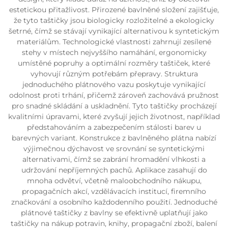
estetickou přitažlivost. Přirozené bavlněné složení zajišťuje,
že tyto taštičky jsou biologicky rozložitelné a ekologicky
šetrné, čímž se stávají vynikající alternativou k syntetickým
materiálům. Technologické vlastnosti zahrnují zesílené
stehy v místech nejvyššího namáhání, ergonomicky
umístěné popruhy a optimální rozměry taštiček, které
vyhovují různým potřebám přepravy. Struktura
jednoduchého plátnového vazu poskytuje vynikající
odolnost proti trhání, přičemž zároveň zachovává pružnost
pro snadné skládání a uskladnění. Tyto taštičky procházejí
kvalitními úpravami, které zvyšují jejich životnost, například
předstahováním a zabezpečením stálosti barev u
barevných variant. Konstrukce z bavlněného plátna nabízí
výjimečnou dýchavost ve srovnání se syntetickými
alternativami, čímž se zabrání hromadění vlhkosti a
udržování nepříjemných pachů. Aplikace zasahují do
mnoha odvětví, včetně maloobchodního nákupu,
propagačních akcí, vzdělávacích institucí, firemního
značkování a osobního každodenního použití. Jednoduché
plátnové taštičky z bavlny se efektivně uplatňují jako
taštičky na nákup potravin, knihy, propagační zboží, balení