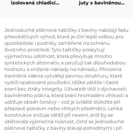
izolovaná chladicí
juty s bavlněnou
taška z oxfordské
kapsou –
látky s kůží na úchytu
personalizovaný
– stylová tepelná
velkoobjemový
taška s motivem
balíček,
Jednoduché plátnové taštičky z bavlny nabízejí řadu
ptáků a květin
znovupoužitelné,
přesvědčivých výhod, které je činí lepší volbou pro
ideální pro piknik,
spotřebitele i podniky zaměřené na ochranu
kempink, pláž a
životního prostředí. Tyto taštičky poskytují
outdoorové aktivity
výjimečnou odolnost, která převyšuje mnoho
syntetických alternativ, a zaručují tak dlouhodobou
hodnotu a snížené náklady na náhradu. Přirozená
bavlněná vlákna vytvářejí pevnou strukturu, která
vydrží opakované používání, těžké zátěže i časté
praní bez ztráty integrity. Uživatelé těží z dýchavosti
bavlněného plátna, která brání hromadění vlhkosti a
udržuje obsah čerstvý – což je zvláště důležité při
přepravě potravin nebo vlhkých předmětů. Lehká
konstrukce snižuje zátěž při nesení, aniž by se
obětovala výjimečná nosnost, čímž se jednoduché
plátnové taštičky z bavlny stávají pohodlnými i při