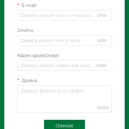
E-mail
0/100
Jméno
0/100
Název společnosti
0/200
Zpráva
0/1000
Odeslat