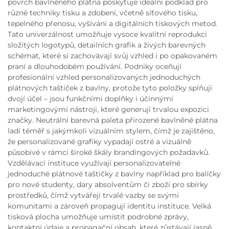
povrch bavlněného plátna poskytuje ideální podklad pro
různé techniky tisku a zdobení, včetně síťového tisku,
tepelného přenosu, vyšívání a digitálních tiskových metod.
Tato univerzálnost umožňuje vysoce kvalitní reprodukci
složitých logotypů, detailních grafik a živých barevných
schémat, které si zachovávají svůj vzhled i po opakovaném
praní a dlouhodobém používání. Podniky oceňují
profesionální vzhled personalizovaných jednoduchých
plátnových taštiček z bavlny, protože tyto položky splňují
dvojí účel – jsou funkčními doplňky i účinnými
marketingovými nástroji, které generují trvalou expozici
značky. Neutrální barevná paleta přirozené bavlněné plátna
ladí téměř s jakýmkoli vizuálním stylem, čímž je zajištěno,
že personalizované grafiky vypadají ostré a vizuálně
působivé v rámci široké škály brandingových požadavků.
Vzdělávací instituce využívají personalizovatelné
jednoduché plátnové taštičky z bavlny například pro balíčky
pro nové studenty, dary absolventům či zboží pro sbírky
prostředků, čímž vytvářejí trvalé vazby se svými
komunitami a zároveň propagují identitu instituce. Velká
tisková plocha umožňuje umístit podrobné zprávy,
kontaktní údaje a propagační obsah, které zůstávají jasně