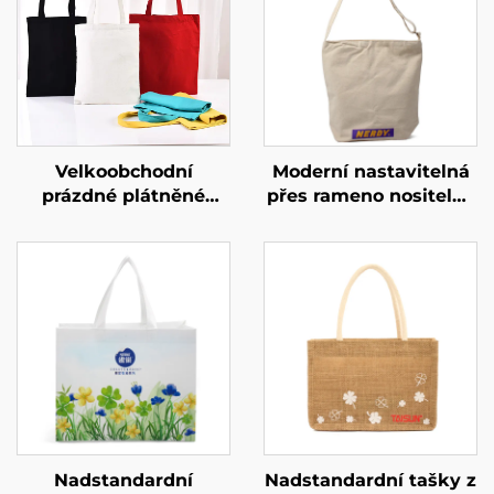
Velkoobchodní
Moderní nastavitelná
prázdné plátněné
přes rameno nositelná
taštičky – úplná
taštička na míru –
personalizace
personalizované barvy
(ODM/OEM)
pro uliční styl
Nadstandardní
Nadstandardní tašky z