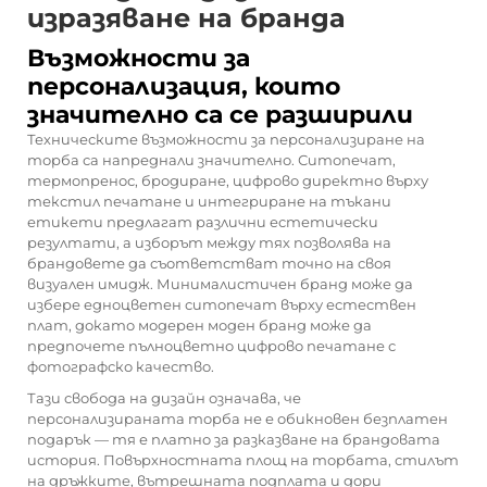
изразяване на бранда
Възможности за
персонализация, които
значително са се разширили
Техническите възможности за персонализиране на
торба са напреднали значително. Ситопечат,
термопренос, бродиране, цифрово директно върху
текстил печатане и интегриране на тъкани
етикети предлагат различни естетически
резултати, а изборът между тях позволява на
брандовете да съответстват точно на своя
визуален имидж. Минималистичен бранд може да
избере едноцветен ситопечат върху естествен
плат, докато модерен моден бранд може да
предпочете пълноцветно цифрово печатане с
фотографско качество.
Тази свобода на дизайн означава, че
персонализираната торба не е обикновен безплатен
подарък — тя е платно за разказване на брандовата
история. Повърхностната площ на торбата, стилът
на дръжките, вътрешната подплата и дори