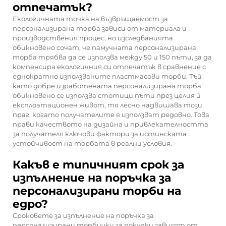
отпечатък?
Екологичната точка на възвръщаемост за
персонализирана торба зависи от материала и
производствения процес, но изследванията
обикновено сочат, че памучната персонализирана
торба трябва да се използва между 50 и 150 пъти, за да
компенсира екологичния си отпечатък в сравнение с
еднократно използваните пластмасови торби. Тъй
като добре изработената персонализирана торба
обикновено се използва стотици пъти през целия ѝ
експлоатационен живот, тя лесно надвишава този
праг, когато получателите я използват редовно. Това
прави качеството на дизайна и привлекателността
за получателя ключови фактори за истинската
устойчивост на торбата в реални условия.
Какъв е типичният срок за
изпълнение на поръчка за
персонализирани торби на
едро?
Сроковете за изпълнение на поръчка за
персонализирани торбички за покупки зависят от