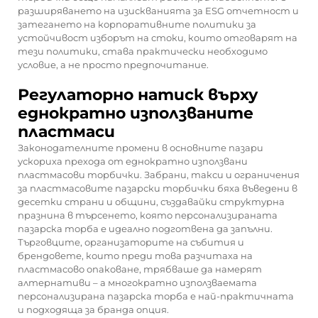
разширяването на изискванията за ESG отчетност и
затегането на корпоративните политики за
устойчивост изборът на стоки, които отговарят на
тези политики, става практически необходимо
условие, а не просто предпочитание.
Регулаторно натиск върху
еднократно използваните
пластмаси
Законодателните промени в основните пазари
ускориха прехода от еднократно използвани
пластмасови торбички. Забрани, такси и ограничения
за пластмасовите пазарски торбички бяха въведени в
десетки страни и общини, създавайки структурна
празнина в търсенето, която персонализираната
пазарска торба е идеално подготвена да запълни.
Търговците, организаторите на събития и
брендовете, които преди това разчитаха на
пластмасово опаковане, трябваше да намерят
алтернативи – а многократно използваемата
персонализирана пазарска торба е най-практичната
и подходяща за бранда опция.