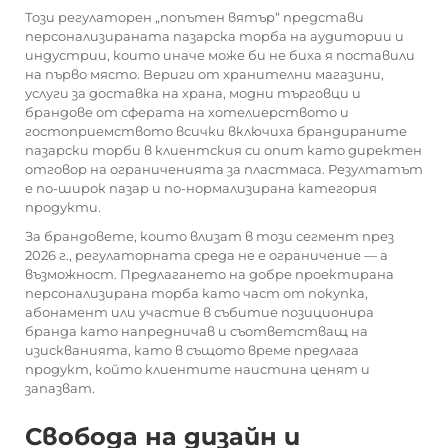
Този регулаторен „попътен вятър“ представи
персонализираната пазарска торба на аудитории и
индустрии, които иначе може би не биха я поставили
на първо място. Вериги от хранителни магазини,
услуги за доставка на храна, модни търговци и
брандове от сферата на хотелиерството и
гостоприемството всички включиха брандираните
пазарски торби в клиентския си опит като директен
отговор на ограниченията за пластмаса. Резултатът
е по-широк пазар и по-нормализирана категория
продукти.
За брандовете, които влизат в този сегмент през
2026 г., регулаторната среда не е ограничение — а
възможност. Предлагането на добре проектирана
персонализирана торба като част от покупка,
абонамент или участие в събитие позиционира
бранда като напредничав и съответстващ на
изискванията, като в същото време предлага
продукт, който клиентите наистина ценят и
запазват.
Свобода на дизайн и