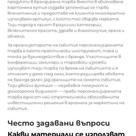
продукти в брандирана торба вместо в обикновена
картонена кутия създава запомнящо се първо
впечатление и предоставя на клиента многократно
използваем артикул, с който той свързва марката.
Този подход е приет в различни категории,
включително красота, здраве и благополучие, храна и
облекло.
За организаторите на събития персонализираната
торба е както практически инструмент, така и
точка за взаимодействие с бранда. Участниците в
конференции, семинари и търговски изложби
използват тази торба по време на събитието и я
отнасят у дома след него, което разширява обхвата
на бранда далеч зад границите на самото събитие.
Тази двойна функция — незабавна полезност и
дългосрочна видимост — прави персонализираната
торба едно от най-стратегически обоснованите
инвестиционни решения в арсенала за маркетинг на
събития.
Често задавани въпроси
Какви материали се използват