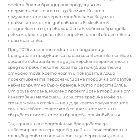
ефективната брандирана продукция от
предметите, които се изхвърлят. Когато
получателите намерят торбичката визуално
привлекателна, те доброволно я включват в
ежедневието си, превръщайки я в мобилна брандова
реклама, която действа непрекъснато в обществени
пространства.
През 2026 г. естетическите стандарти за
брандирана продукция са нараснали в съответствие с
общото повишаване на дизайнерската грамотност
сред потребителите. Хората са по-избирателни
относно това, което носят и показват, а лошо
проектираната персонализирана торбичка отразява
неблагоприятно върху бранда, който представлява.
От друга страна, мислено проектирана торбичка от
качествени материали и с чиста графика може да
стане желана стока — нещо, за което получателите
сами поискват, споделят в социалните медии и
свързват с положителни брандови преживявания.
Тази динамика е подтикнала брендовете да
инвестират по-сериозно в дизайна и качеството на
производство на поръчките си за персонализирани