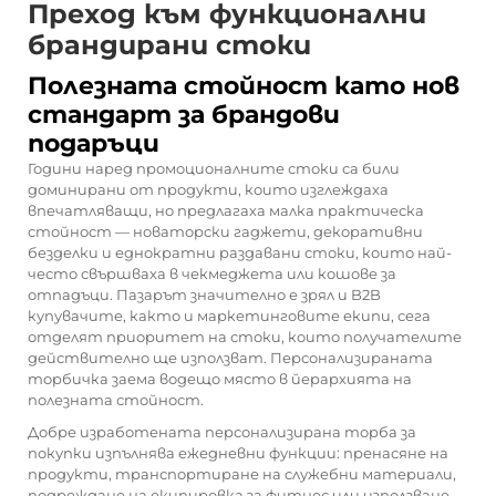
Преход към функционални
брандирани стоки
Полезната стойност като нов
стандарт за брандови
подаръци
Години наред промоционалните стоки са били
доминирани от продукти, които изглеждаха
впечатляващи, но предлагаха малка практическа
стойност — новаторски гаджети, декоративни
безделки и еднократни раздавани стоки, които най-
често свършваха в чекмеджета или кошове за
отпадъци. Пазарът значително е зрял и B2B
купувачите, както и маркетинговите екипи, сега
отделят приоритет на стоки, които получателите
действително ще използват. Персонализираната
торбичка заема водещо място в йерархията на
полезната стойност.
Добре изработената персонализирана торба за
покупки изпълнява ежедневни функции: пренасяне на
продукти, транспортиране на служебни материали,
подреждане на екипировка за фитнес или използване