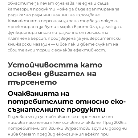
областите за печат означава, че една и съща
категория продукти може да бъде адаптирана за
радикално различни начини на използване.
Компактната персонализирана торба за покупки,
проектирана за бутик марка в ритейла, изглежда и
функционира много по-различно от голямата
платнена версия, произведена за университетски
книжарски магазин — и все пак и двете служат на
своите аудитории с еднаква ефективност.
Устойчивостта като
основен двигател на
търсенето
Очакванията на
потребителите относно еко-
съзнателните продукти
Разговорът за устойчивост се е преместил от
нишова насоченост към основно очакване. През 2026 г.
потребители от всички възрастови групи и доходни
нива вземат предвид екологичния ефект при