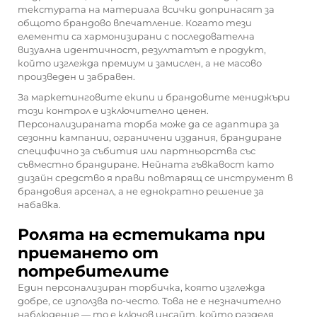
текстурата на материала всички допринасят за
общото брандово впечатление. Когато тези
елементи са хармонизирани с последователна
визуална идентичност, резултатът е продукт,
който изглежда премиум и замислен, а не масово
произведен и забравен.
За маркетинговите екипи и брандовите мениджъри
този контрол е изключително ценен.
Персонализираната торба може да се адаптира за
сезонни кампании, ограничени издания, брандиране
специфично за събития или партньорства със
съвместно брандиране. Нейната гъвкавост като
дизайн средство я прави повтарящ се инструмент в
брандовия арсенал, а не еднократно решение за
набавка.
Ролята на естетиката при
приемането от
потребителите
Един персонализиран торбичка, която изглежда
добре, се използва по-често. Това не е незначително
наблюдение — то е ключов инсайт, който разделя