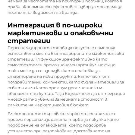
намалява честотата на повторни поръчки, което я
прави икономически ефективен избор за програми за
постоянна видимост на бранда.
Интеграция в по-широки
маркетингови и опаковъчни
стратегии
Персонализираната торба за покупки е намерила
естествено място в интегрираните маркетингови
стратегии. Тя функционира ефективно като
самостоятелен промоционален артикул, но също
така може да се използва като опаковка за
стартиране на нови продукти, като част от
поздравителни комплекти, като съд за материали за
събития или като премиум допълнение към
абонаментни кутии. Тази възможност за интеграция
многократно увеличава нейната стойност в
рамките на маркетинговия бюджет.
Електронните търговски марки по-специално са
приели персонализираната торба за покупки като
подобрение на опаковката, което подобрява
усещането при разопаковане. Доставянето на