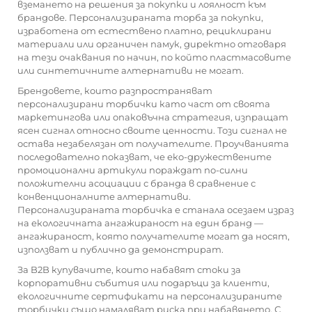
вземането на решения за покупки и лоялност към
брандове. Персонализираната торба за покупки,
изработена от естествено платно, рециклирани
материали или органичен памук, директно отговаря
на тези очаквания по начин, по който пластмасовите
или синтетичните алтернативи не могат.
Брендовете, които разпространяват
персонализирани торбички като част от своята
маркетингова или опаковъчна стратегия, изпращат
ясен сигнал относно своите ценности. Този сигнал не
остава незабелязан от получателите. Проучванията
последователно показват, че еко-дружествените
промоционални артикули пораждат по-силни
положителни асоциации с бранда в сравнение с
конвенционалните алтернативи.
Персонализираната торбичка е станала осезаем израз
на екологичната ангажираност на един бранд —
ангажираност, която получателите могат да носят,
използват и публично да демонстрират.
За B2B купувачите, които набавят стоки за
корпоративни събития или подаръци за клиенти,
екологичните сертификати на персонализираните
торбички също намаляват риска при набавянето. С