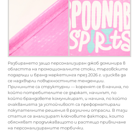
Разбирането защо
персонализиран джоб
доминира в
областта на промоционалните стоки, търговските
подаръци и бранд маркетинга през 2026 г. изисква да
се надхвърли повърхностните тенденции.
Причините са структурни — коренят се в начина, по
който потребителите се държат, начинът, по
който брандовете комуникират, и начина, по който
очакванията за устойчивост са преформатирали
покупателните решения в различни отрасли. В тази
статия се анализират ключовите фактори, които
обясняват продължаващото и растящо привличане
на персонализираните торбички.