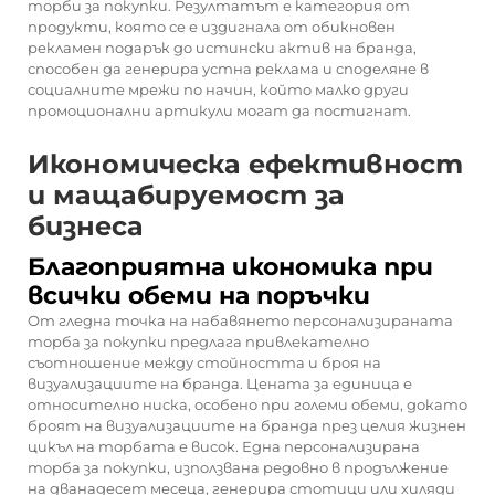
торби за покупки. Резултатът е категория от
продукти, която се е издигнала от обикновен
рекламен подарък до истински актив на бранда,
способен да генерира устна реклама и споделяне в
социалните мрежи по начин, който малко други
промоционални артикули могат да постигнат.
Икономическа ефективност
и мащабируемост за
бизнеса
Благоприятна икономика при
всички обеми на поръчки
От гледна точка на набавянето персонализираната
торба за покупки предлага привлекателно
съотношение между стойността и броя на
визуализациите на бранда. Цената за единица е
относително ниска, особено при големи обеми, докато
броят на визуализациите на бранда през целия жизнен
цикъл на торбата е висок. Една персонализирана
торба за покупки, използвана редовно в продължение
на дванадесет месеца, генерира стотици или хиляди