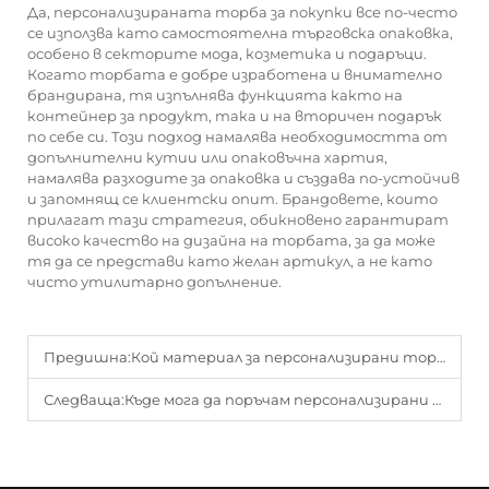
Да, персонализираната торба за покупки все по-често
се използва като самостоятелна търговска опаковка,
особено в секторите мода, козметика и подаръци.
Когато торбата е добре изработена и внимателно
брандирана, тя изпълнява функцията както на
контейнер за продукт, така и на вторичен подарък
по себе си. Този подход намалява необходимостта от
допълнителни кутии или опаковъчна хартия,
намалява разходите за опаковка и създава по-устойчив
и запомнящ се клиентски опит. Брандовете, които
прилагат тази стратегия, обикновено гарантират
високо качество на дизайна на торбата, за да може
тя да се представи като желан артикул, а не като
чисто утилитарно допълнение.
Предишна:
Кой материал за персонализирани торби за покупки е най-дълготраен?
Следваща:
Къде мога да поръчам персонализирани торби за покупки с бързо печатане?