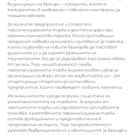
визуализации на бранда — показател, който е
конкурентен в сравнение с повечето платформи за
плащана реклама.
За малките предприятия и стартъпи
персонализираната торба е достъпна дори при
скромни количества поръчка. Много доставчици
предлагат гъвкави минимални изисквания за поръчка,
което позволява на новите брандове да тестват
дизайните си и да оценят реакцията на
получателите, без да се задължават към големи обеми
от запаси. Тази мащабируемост прави
персонализираната торба жизнеспособен избор за
организации на всеки етап от развитието им – от
стартиращи стартъпи до установени
предприятия, които провеждат глобални кампании.
Икономическата изгода се дължи също така на
дълготрайността на торбата. За разлика от
хартиените торби или еднократно използваната
опаковка, качествената персонализирана торба
остава функционална и представителна в
продължение на години. Тази продължителност
удължава възвръщането на инвестициите за бранда и