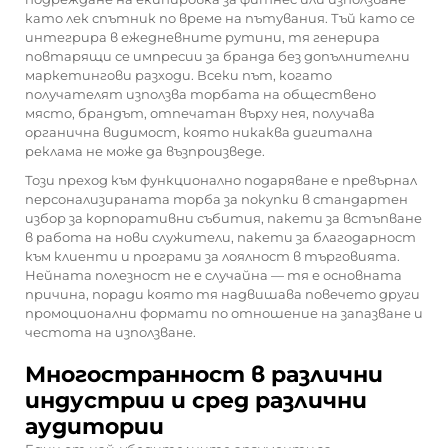
като лек спътник по време на пътувания. Тъй като се
интегрира в ежедневните рутини, тя генерира
повтарящи се импресии за бранда без допълнителни
маркетингови разходи. Всеки път, когато
получателят използва торбата на обществено
място, брандът, отпечатан върху нея, получава
органична видимост, която никаква дигитална
реклама не може да възпроизведе.
Този преход към функционално подаряване е превърнал
персонализираната торба за покупки в стандартен
избор за корпоративни събития, пакети за встъпване
в работа на нови служители, пакети за благодарност
към клиенти и програми за лоялност в търговията.
Нейната полезност не е случайна — тя е основната
причина, поради която тя надвишава повечето други
промоционални формати по отношение на запазване и
честота на използване.
Многостранност в различни
индустрии и сред различни
аудитории