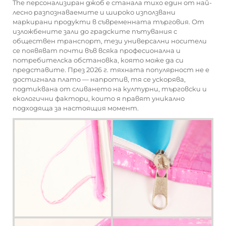
The
персонализиран джоб
е станала тихо един от най-
лесно разпознаваемите и широко използвани
маркирани продукти в съвременната търговия. От
изложбените зали до градските пътувания с
обществен транспорт, тези универсални носители
се появяват почти във всяка професионална и
потребителска обстановка, която може да си
представите. През 2026 г. тяхната популярност не е
достигнала плато — напротив, тя се ускорява,
подтиквана от сливането на културни, търговски и
екологични фактори, които я правят уникално
подходяща за настоящия момент.