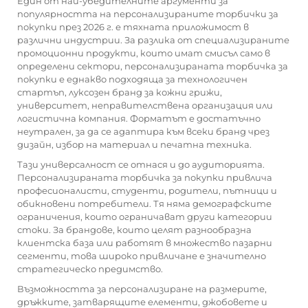
Един от най-убедителните аргументи за
популярността на персонализираните торбички за
покупки през 2026 г. е тяхната приложимост в
различни индустрии. За разлика от специализираните
промоционни продукти, които имат смисъл само в
определени сектори, персонализираната торбичка за
покупки е еднакво подходяща за технологичен
стартъп, луксозен бранд за кожни грижи,
университет, неправителствена организация или
логистична компания. Форматът е достатъчно
неутрален, за да се адаптира към всеки бранд чрез
дизайн, избор на материал и печатна техника.
Тази универсалност се отнася и до аудиторията.
Персонализираната торбичка за покупки привлича
професионалисти, студенти, родители, пътници и
обикновени потребители. Тя няма демографските
ограничения, които ограничават други категории
стоки. За брандове, които целят разнообразна
клиентска база или работят в множество пазарни
сегменти, това широко привличане е значително
стратегическо предимство.
Възможността за персонализиране на размерите,
дръжките, затварящите елементи, джобовете и