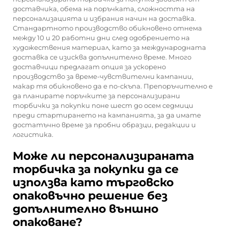
доставчика, обема на поръчката, сложността на
персонализацията и избрания начин на доставка.
Стандартното производство обикновено отнема
между 10 и 20 работни дни след одобрението на
художествения материал, като за международната
доставка се изисква допълнително време. Много
доставчици предлагат опция за ускорено
производство за време-чувствителни кампании,
макар тя обикновено да е по-скъпа. Препоръчително е
да планирате поръчките за персонализирани
торбички за покупки поне шест до осем седмици
преди стартирането на кампанията, за да имате
достатъчно време за пробни образци, редакции и
логистика.
Може ли персонализираната
торбичка за покупки да се
използва като търговско
опаковъчно решение без
допълнително външно
опаковане?