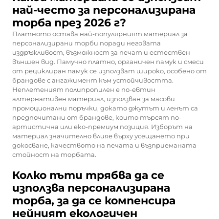
най-често за персонализирана
торба през 2026 г?
Платното остава най-популярният материал за
персонализирани торби поради неговата
издръжливост, възможност за печат и естествен
външен вид. Памучно платно, органичен памук и смеси
от рециклиран памук се използват широко, особено от
брандове с ангажимент към устойчивостта.
Неплетеният полипропилен е по-евтин
алтернативен материал, използван за масови
промоционални поръчки, докато джутът и ленът са
предпочитани от брандове, които търсят по-
артистична или еко-премиум позиция. Изборът на
материал значително влияе върху усещането при
докосване, качеството на печата и възприеманата
стойност на торбата.
Колко пъти трябва да се
използва персонализирана
торба, за да се компенсира
нейният екологичен