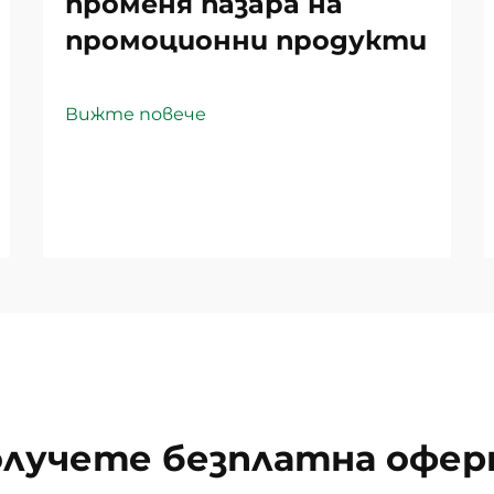
променя пазара на
промоционни продукти
Вижте повече
лучете безплатна офе