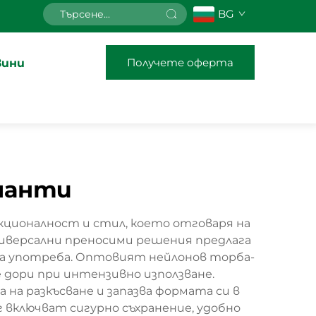
BG
Получете оферта
вини
чанти
ционалност и стил, което отговаря на
ниверсални преносими решения предлага
вна употреба. Оптовият нейлонов торба-
 дори при интензивно използване.
а разкъсване и запазва формата си в
 включват сигурно съхранение, удобно