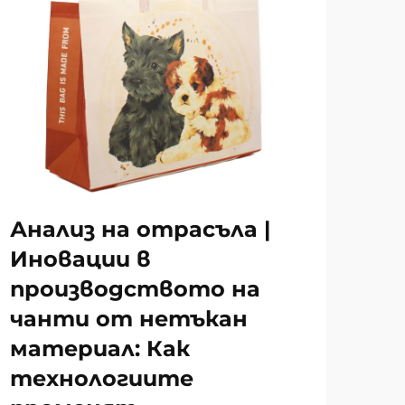
Анализ на отрасъла |
Иновации в
производството на
чанти от нетъкан
материал: Как
технологиите