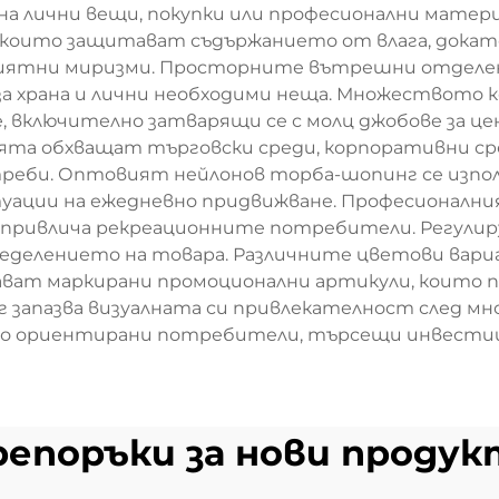
 на лични вещи, покупки или професионални мате
 които защитават съдържанието от влага, дока
иятни миризми. Просторните вътрешни отделе
а храна и лични необходими неща. Множеството 
, включително затварящи се с молц джобове за ц
та обхващат търговски среди, корпоративни ср
треби. Оптовият нейлонов торба-шопинг се изпол
уации на ежедневно придвижване. Професионалния
 привлича рекреационните потребители. Регулир
ределението на товара. Различните цветови вари
ават маркирани промоционални артикули, които 
запазва визуалната си привлекателност след мно
чно ориентирани потребители, търсещи инвестиц
репоръки за нови продук