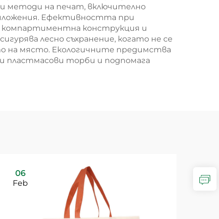
ни методи на печат, включително
риложения. Ефективността при
а компартиментна конструкция и
гурява лесно съхранение, когато не се
ето на място. Екологичните предимства
и пластмасови торби и подпомага
06
Feb