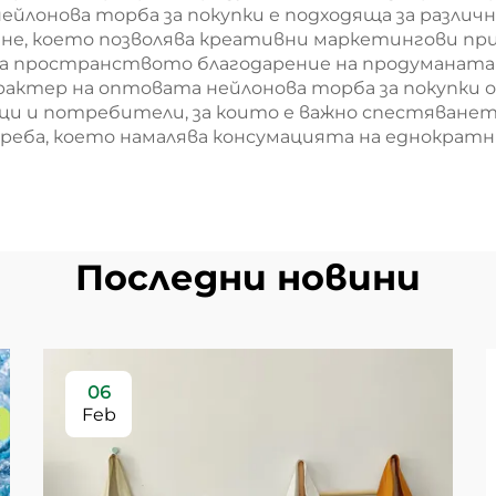
йлонова торба за покупки е подходяща за различ
ане, което позволява креативни маркетингови п
 на пространството благодарение на продуманат
ктер на оптовата нейлонова торба за покупки оси
ници и потребители, за които е важно спестяван
еба, което намалява консумацията на еднократн
Последни новини
06
Feb