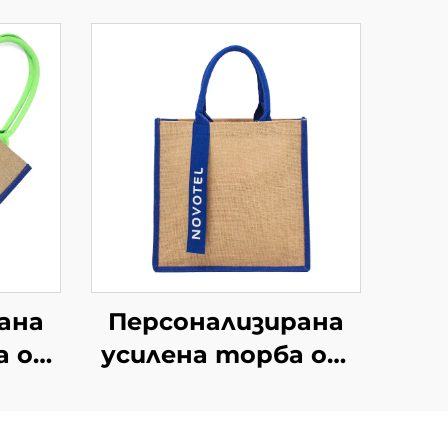
ана
Персонализирана
а от
усилена торба от
ени
джут – дизайн с
цветови блокове и