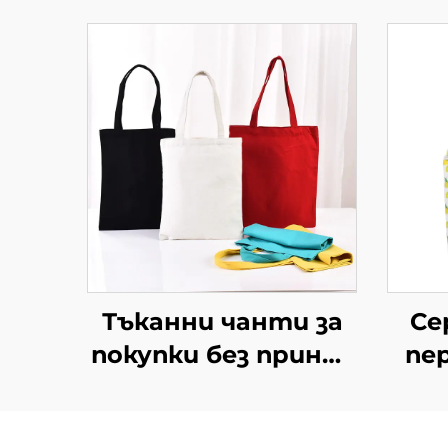
Тъканни чанти за
Се
покупки без принт,
пе
за търговско
из
използване – пълна