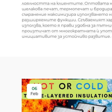
лоялността на клиентите. Оптовата не
шелакова печат, термопечат и бродир
съхранение максимизира използването
разширяемите функции. Сгъваемият хара
използва, което я прави удобна за път
произтичат от многократната ѝ употр
инициативите за устойчиво развитие.
06
Feb