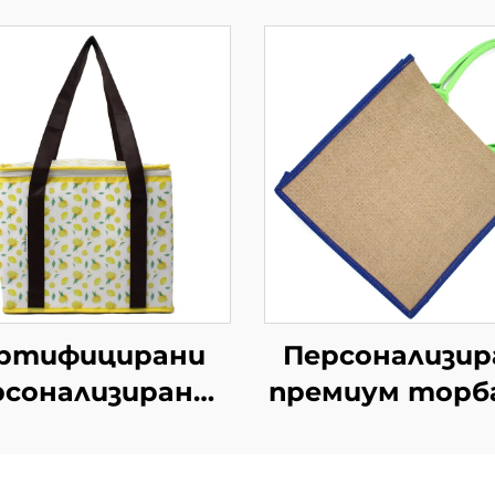
ртифицирани
Персонализир
рсонализирани
премиум торб
олирани торби
джут с усил
от нетъкан
дръжки –