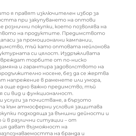
ст и
лента за дръжка за
к за
по-добра видимост
то я правят изключителен избор за
остта при закупуването на оптови
на бранда
 рознични покупки, което позволява на
еството на продуктите. Предимството
запаси за промоционални кампании,
едимство, тъй като оптовата нейлонова
руктурната си цялост. Издръжливата
 повреждат торбите от по-ниско
 замяна и гарантира задоволството на
родължително носене, без да се жертва
 напрежение в раменете или умора,
а още едно важно предимство, тъй
я си вид и функционалност.
услуги за почистване, а бързото
тта към атмосферни условия защитава
покупки подходяща за външни дейности и
ѝ в различни ситуации – от
ция дават възможност на
азпознаваемостта на бранда и