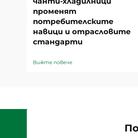
чанти-хладилници
променят
потребителските
навици и отрасловите
стандарти
Вижте повече
По