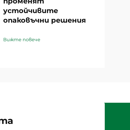
променят
устойчивите
опаковъчни решения
Вижте повече
рта