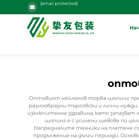
[email protected]
На
опто
Оптовият нейлонов торба-шопинг пред
разнообразни търговски и лични нужди
изключителна здравина, като запазват 
шопинг е с усилени шевове по ця
Напредналите техники на плетене съ
продължение на дълги периоди. Основ