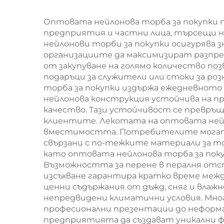
персонализация
(ODM/OEM)
пре
Оптовата нейлонова торба за покупки 
предприятия и частни лица, търсещи н
за
нейлонови торби за покупки осигурява 
организациите да максимизират разпр
от закупуване на голямо количество поз
подаръци за служители или стоки за р
торба за покупки издържа ежедневното 
нейлонова конструкция устойчива на п
качество. Тази устойчивост се превръщ
клиентите. Лекотата на оптовата нейло
вместимостта. Потребителите могат д
свързани с по-тежките материали за 
като оптовата нейлонова торба за покуп
Възможността за перене в пералня отс
изсъхване гарантира кратко време меж
ценни съдържания от дъжд, сняг и влаж
непредвидени климатични условия. Мног
професионални презентации до неформа
предприятията да създават уникални ф