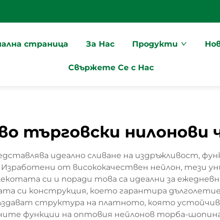
чална страница
За Нас
Продукти
Но
Свържете Се с Нас
во търговски нилонови 
ставлява идеално сливане на издръжливост, функ
. Изработени от висококачествен нейлон, тези у
лекотата си и поради това са идеални за ежедне
лата си конструкция, което гарантира дълголетие
здават структура на платното, която устойчива н
ните функции на оптовия нейлонов торба-шопинг