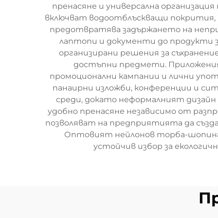
пренасяне и универсална организация
включват водоотблъскващи покрития,
предотвратява задържането на непр
лаптопи и документи до продукти з
организирани решения за съхранение
достъпни предмети. Приложения
промоционални кампании и лични упо
панаирни изложби, конференции и сит
среди, докато неформалният дизайн
удобно пренасяне независимо от разп
позволяват на предприятията да създ
Оптовият нейлонов торба-шопинг 
устойчив избор за екологи
П