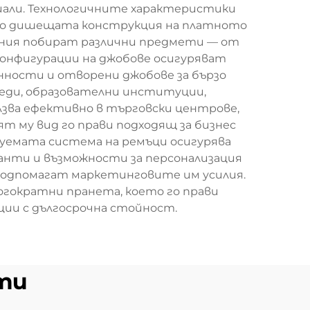
риали. Технологичните характеристики
то дишещата конструкция на платното
ния побират различни предмети — от
конфигурации на джобове осигуряват
енности и отворени джобове за бързо
еди, образователни институции,
зва ефективно в търговски центрове,
т му вид го прави подходящ за бизнес
уемата система на ремъци осигурява
анти и възможности за персонализация
подпомагат маркетинговите им усилия.
гократни пранета, което го прави
ии с дългосрочна стойност.
ти