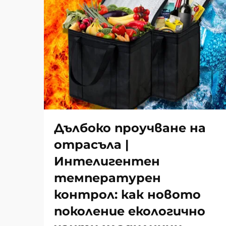
Дълбоко проучване на
отрасъла |
Интелигентен
температурен
контрол: как новото
поколение екологично