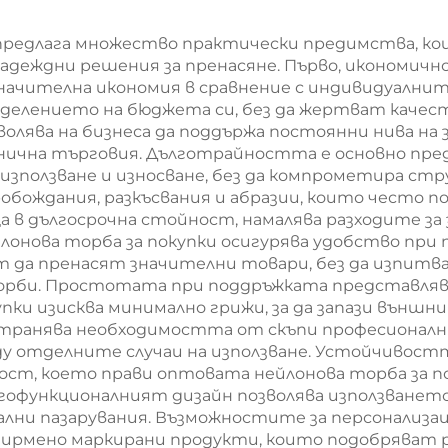
материал –
екологично чи
миум OEM/ODM
издръжлив пли
предлага множество практически предимства, кои
адеждни решения за пренасяне. Първо, икономичн
 корпоративни
покупки
значителна икономия в сравнение с индивидуалните
подаръци
еделението на бюджета си, без да жертват кач
волява на бизнеса да поддържа постоянни нива на 
ознична търговия. Дълготрайността е основно пр
използване и износване, без да компрометира ст
робождания, разкъсвания и абразии, които често
а в дългосрочна стойност, намалява разходите за
нова торба за покупки осигурява удобство при п
а пренасят значителни товари, без да изпитват
торби. Простотата при поддръжката представляв
ки изисква минимално грижи, за да запази външни
транява необходимостта от скъпи професионални 
ду отделните случаи на използване. Устойчивос
ност, което прави оптовата нейлонова торба за 
офункционалният дизайн позволява използването 
лни пазарувания. Възможностите за персонализа
ирмено маркирани продукти, които подобряват р