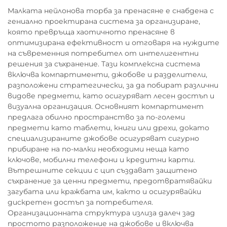
Малката нейлонова торба за пренасяне е снабдена с
гениално проектирана система за организиране,
която превръща хаотичното пренасяне в
оптимизирана ефективност и отговаря на нуждите
на съвременния потребител от интелигентни
решения за съхранение. Тази комплексна система
включва компартименти, джобове и разделители,
разположени стратегически, за да побират различни
видове предмети, като осигуряват лесен достъп и
визуална организация. Основният компартимент
предлага обилно пространство за по-големи
предмети като таблети, книги или дрехи, докато
специализираните джобове осигуряват сигурно
прибиране на по-малки необходими неща като
ключове, мобилни телефони и кредитни карти.
Вътрешните секции с цип създават защитено
съхранение за ценни предмети, предотвратявайки
загубата или кражбата им, както и осигурявайки
дискретен достъп за потребителя.
Организационната структура излиза далеч зад
простото разположение на джобове и включва