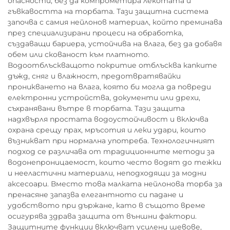
опасности, без да компрометира лекотата и
гъвкавостта на торбата. Тази защитна система
започва с самия нейлонов материал, който преминава
през специализирани процеси на обработка,
създаващи бариера, устойчива на влага, без да добавя
обем или скованост към платното.
Водоотблъскващото покритие отблъсква капките
дъжд, сняг и влажност, предотвратявайки
проникването на влага, която би могла да повреди
електронни устройства, документи или дрехи,
съхранявани вътре в торбата. Тази защита
надхвърля простата водоустойчивост и включва
охрана срещу прах, мръсотия и леки удари, които
възникват при нормална употреба. Технологичният
подход се различава от традиционните методи за
водонепроницаемост, които често водят до тежки
и нееластични материали, неподходящи за модни
аксесоари. Вместо това малката нейлонова торба за
пренасяне запазва елегантното си падане и
удобството при държане, като в същото време
осигурява здрава защита от външни фактори.
Защитните функции включват усилени шевове,