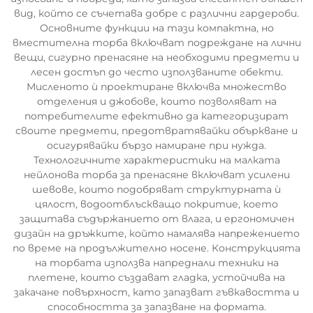
вид, който се съчетава добре с различни гардероби.
Основните функции на тази компактна, но
вместителна торба включват подреждане на лични
вещи, сигурно пренасяне на необходими предмети и
лесен достъп до често използваните обекти.
Мисленото ѝ проектиране включва множество
отделения и джобове, които позволяват на
потребителите ефективно да категоризират
своите предмети, предотвратявайки объркване и
осигурявайки бързо намиране при нужда.
Технологичните характеристики на малката
нейлонова торба за пренасяне включват усилени
шевове, които подобряват структурната ѝ
цялост, водоотблъскващо покритие, което
защитава съдържанието от влага, и ергономичен
дизайн на дръжките, който намалява напрежението
по време на продължително носене. Конструкцията
на торбата използва напреднали техники на
плетене, които създават гладка, устойчива на
закачане повърхност, като запазват гъвкавостта и
способността за запазване на формата.