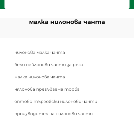
малка нилонова чанта
нилонова малка чанта
бели нейлонови чанти за ръка
малка нилонова чанта
нялонова прегъваема торба
оптово търговски нилонови чанти
производител на нилонови чанти