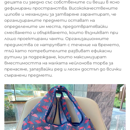
децата си заедно със собствените си вещи в ясно
дефинирани пространства. Висококачествените
ципове и механизми за затваряне гарантират, че
организираните предмети остават на
определените им места, предотвратявайки
смесването и объркването, които възникват при
лошо проектирани чанти. Организационните
предимства се натрупват с течение на времето,
тъй като потребителите развиват ефикасни
рутини за подреждане, които максимизират
вместимостта на малката нейлонова торба за
пренасяне, запазвайки ред и лесен достъп до всички
съхранени предмети.