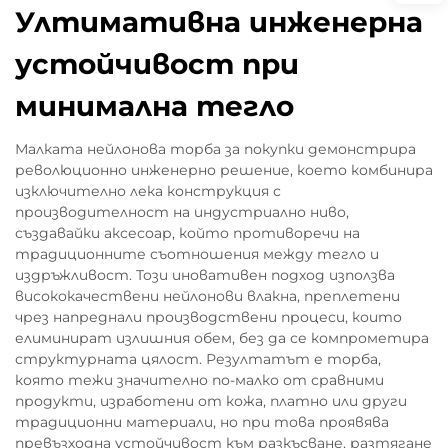
Ултимативна инженерна
устойчивост при
минимална тегло
Малката нейлонова торба за покупки демонстрира
революционно инженерно решение, което комбинира
изключително лека конструкция с
производителност на индустриално ниво,
създавайки аксесоар, който противоречи на
традиционните съотношения между тегло и
издръжливост. Този иновативен подход използва
висококачествени нейлонови влакна, преплетени
чрез напреднали производствени процеси, които
елиминират излишния обем, без да се компрометира
структурната цялост. Резултатът е торба,
която тежи значително по-малко от сравними
продукти, изработени от кожа, платно или други
традиционни материали, но при това проявява
превъзходна устойчивост към разкъсване, разтягане