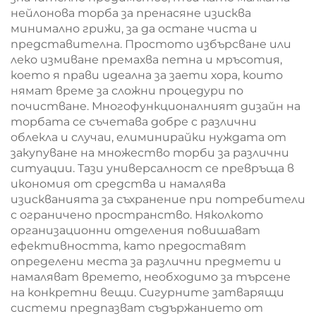
нейлонова торба за пренасяне изисква
минимално грижи, за да остане чиста и
представителна. Простото избърсване или
леко измиване премахва петна и мръсотия,
което я прави идеална за заети хора, които
нямат време за сложни процедури по
почистване. Многофункционалният дизайн на
торбата се съчетава добре с различни
облекла и случаи, елиминирайки нуждата от
закупуване на множество торби за различни
ситуации. Тази универсалност се превръща в
икономия от средства и намалява
изискванията за съхранение при потребители
с ограничено пространство. Няколкото
организационни отделения повишават
ефективността, като предоставят
определени места за различни предмети и
намаляват времето, необходимо за търсене
на конкретни вещи. Сигурните затварящи
системи предпазват съдържанието от