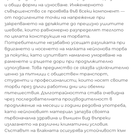
и общи форми на износване. Инженерното
съвършенство се проявява във всеки компонент —
от подсилените точки на напрежение при
закрепването на дръжките до прецизно ушитите
шевове, които равномерно разпределят теглото
по цялата конструкция на торбата.
Потребителите незабавно усещат разликата при
вдигането и носенето на малката нейлонова торба
за покупки, като изпитват намалено уморяване на
раменете и ръцете дори при продължително
използване. Това предимство се оказва изключително
ценно за пътници с обществен транспорт,
студенти и професионалисти, които носят своите
торби през дълги работни дни или обемни
пътешествия. Дълготрайността става очевидна
чрез последователната производителност в
продължение на месеци и години редовна употреба,
като нейлоновият материал запазва своята
първоначална здравина и външен вид въпреки
излагането на различни климатични условия.
Съставът на влакната осигурява устойчивост към