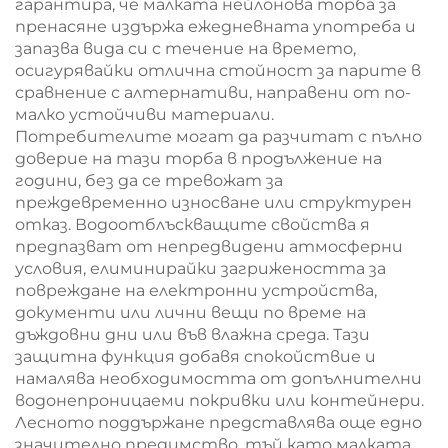
гарантира, че малката нейлонова торба за
пренасяне издържа ежедневната употреба и
запазва вида си с течение на времето,
осигурявайки отлична стойност за парите в
сравнение с алтернативи, направени от по-
малко устойчиви материали.
Потребителите могат да разчитат с пълно
доверие на тази торба в продължение на
години, без да се тревожат за
преждевременно износване или структурен
отказ. Водоотблъскващите свойства я
предпазват от непредвидени атмосферни
условия, елиминирайки загрижеността за
повреждане на електронни устройства,
документи или лични вещи по време на
дъждовни дни или във влажна среда. Тази
защитна функция добавя спокойствие и
намалява необходимостта от допълнителни
водонепроницаеми покривки или контейнери.
Лесното поддържане представлява още едно
значително предимство, тъй като малката