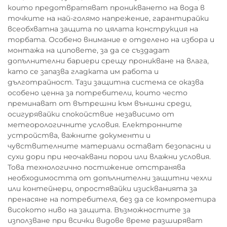
които предотвратяват проникването на вода в
точките на най-голямо напрежение, гарантирайки
всеобхватна защита по цялата конструкция на
торбата. Особено внимание е отделено на избора и
монтажа на циповете, за да се създадат
допълнителни бариери срещу проникване на влага,
като се запазва гладката им работа и
дълготрайност. Тази защитна система се оказва
особено ценна за потребители, които често
преминават от вътрешни към външни среди,
осигурявайки спокойствие независимо от
метеорологичните условия. Електронните
устройства, важните документи и
чувствителните материали остават безопасни и
сухи дори при неочаквани порои или влажни условия.
Това технологично постижение отстранява
необходимостта от допълнителни защитни чехли
или контейнери, опростявайки изискванията за
пренасяне на потребителя, без да се компрометира
високото ниво на защита. Възможностите за
използване при всички видове време разширяват