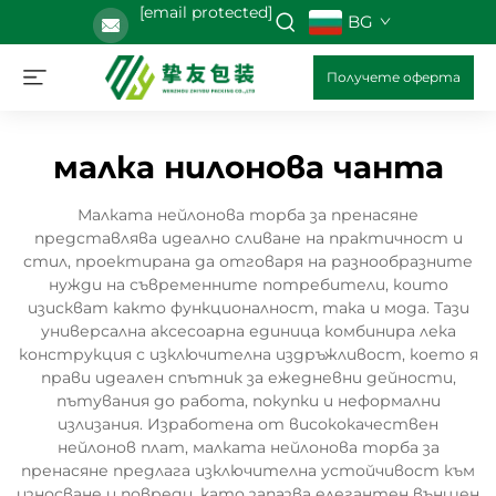
[email protected]
BG
Получете оферта
малка нилонова чанта
Малката нейлонова торба за пренасяне
представлява идеално сливане на практичност и
стил, проектирана да отговаря на разнообразните
нужди на съвременните потребители, които
изискват както функционалност, така и мода. Тази
универсална аксесоарна единица комбинира лека
конструкция с изключителна издръжливост, което я
прави идеален спътник за ежедневни дейности,
пътувания до работа, покупки и неформални
излизания. Изработена от висококачествен
нейлонов плат, малката нейлонова торба за
пренасяне предлага изключителна устойчивост към
износване и повреди, като запазва елегантен външен