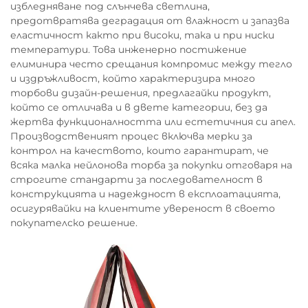
избледняване под слънчева светлина,
предотвратява деградация от влажност и запазва
еластичност както при високи, така и при ниски
температури. Това инженерно постижение
елиминира често срещания компромис между тегло
и издръжливост, който характеризира много
торбови дизайн-решения, предлагайки продукт,
който се отличава и в двете категории, без да
жертва функционалността или естетичния си апел.
Производственият процес включва мерки за
контрол на качеството, които гарантират, че
всяка малка нейлонова торба за покупки отговаря на
строгите стандарти за последователност в
конструкцията и надеждност в експлоатацията,
осигурявайки на клиентите увереност в своето
покупателско решение.