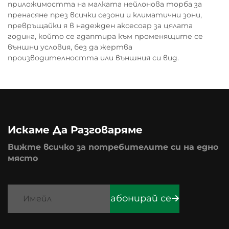
приложимостта на малката нейлонова торба за
пренасяне през всички сезони и климатични зони,
превръщайки я в надежден аксесоар за цялата
година, който се адаптира към променящите се
външни условия, без да жертва
производителността или външния си вид.
Искаме Да Разговаряме
Вижте всичко за потребителите си на едно
място
абонирай се