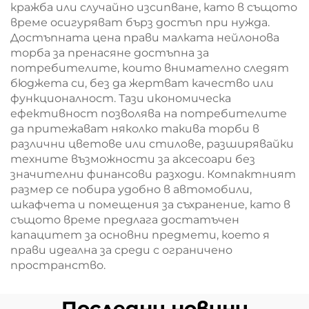
кражба или случайно изсипване, като в същото
време осигуряват бърз достъп при нужда.
Достъпната цена прави малката нейлонова
торба за пренасяне достъпна за
потребителите, които внимателно следят
бюджета си, без да жертват качество или
функционалност. Тази икономическа
ефективност позволява на потребителите
да притежават няколко такива торби в
различни цветове или стилове, разширявайки
техните възможности за аксесоари без
значителни финансови разходи. Компактният
размер се побира удобно в автомобили,
шкафчета и помещения за съхранение, като в
същото време предлага достатъчен
капацитет за основни предмети, което я
прави идеална за среди с ограничено
пространство.
Последни новини