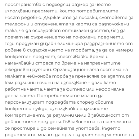
пространства с подходящ размер за често
използвани предмети, които потребителите
носят редовно. Държачите за писалки, слотовете за
телефони и отделенията за карти са разположени
така, че да осигуряват оптимален достъп, без да
пречат на съхранението на по-големи предмети.
Този продуман дизайн елиминира раздразнението от
ровене в съдържанието на торбата, за да се намери
конкретен предмет, спестявайки време и
намалявайки стреса по време на напрегнатите
ежедневни рутини. Организационната система на
малката нейлонова торба за пренасяне се адаптира
към различни начини на използване – дали като
работна чанта, чанта за фитнес или неформална
денна чанта. Потребителите могат да
персонализират подредбата според своите
конкретни нужди, използвайки различните
компартименти за различни цели в зависимост от
дейностите през деня. Гъвкавостта на системата
се простира и до семейната употреба, където
родителите могат да организират предметите на