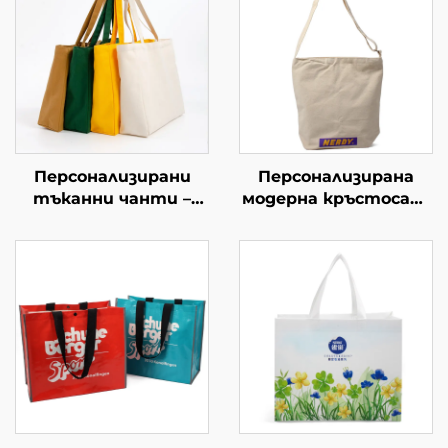
Персонализирани
Персонализирана
тъканни чанти –
модерна кръстосана
повишете своята
чанта с регулируем
марка с
ремък –
персонализирана
персонализирани
стока
цветове за уличен
стил