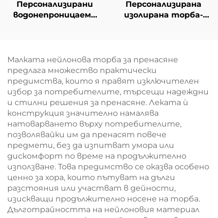
Персонализирани
Персонализирана
водонепроницаеми
изолирана торба-
тъкани чанти от
хладилник от
PP – стилни еко-
оксфорд с кожени
приятни branded
дръжки – стилна
чанти за модна
термична торба с
Малката нейлонова торба за пренасяне
търговия
принт на птици и
предлага множество практически
цветя
предимства, които я правят изключителен
избор за потребителите, търсещи надеждни
и стилни решения за пренасяне. Леката ѝ
конструкция значително намалява
натоварването върху потребителите,
позволявайки им да пренасят повече
предмети, без да изпитват умора или
дискомфорт по време на продължително
използване. Това предимство се оказва особено
ценно за хора, които пътуват на дълги
разстояния или участват в дейности,
изискващи продължително носене на торба.
Дълготрайността на нейлоновия материал