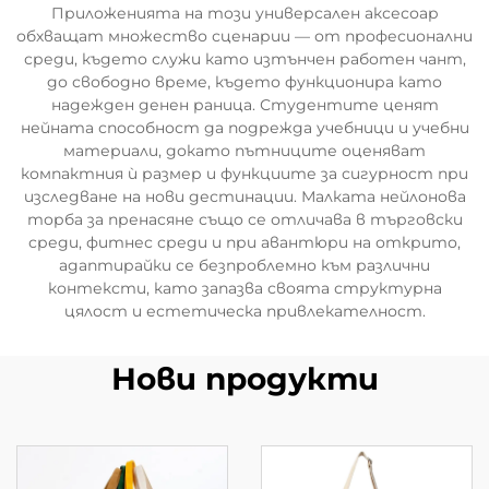
Приложенията на този универсален аксесоар
обхващат множество сценарии — от професионални
среди, където служи като изтънчен работен чант,
до свободно време, където функционира като
надежден денен раница. Студентите ценят
нейната способност да подрежда учебници и учебни
материали, докато пътниците оценяват
компактния ѝ размер и функциите за сигурност при
изследване на нови дестинации. Малката нейлонова
торба за пренасяне също се отличава в търговски
среди, фитнес среди и при авантюри на открито,
адаптирайки се безпроблемно към различни
контексти, като запазва своята структурна
цялост и естетическа привлекателност.
Нови продукти