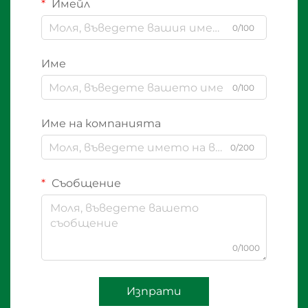
Имейл
0/100
Име
0/100
Име на компанията
0/200
Съобщение
0/1000
Изпрати