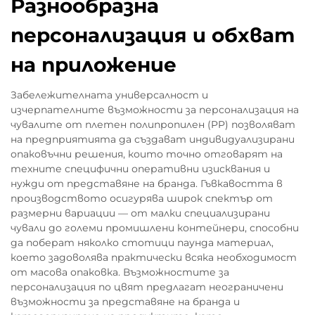
Разнообразна
персонализация и обхват
на приложение
Забележителната универсалност и
изчерпателните възможности за персонализация на
чувалите от плетен полипропилен (PP) позволяват
на предприятията да създават индивидуализирани
опаковъчни решения, които точно отговарят на
техните специфични оперативни изисквания и
нужди от представяне на бранда. Гъвкавостта в
производството осигурява широк спектър от
размерни вариации — от малки специализирани
чували до големи промишлени контейнери, способни
да поберат няколко стотици паунда материал,
което задоволява практически всяка необходимост
от масова опаковка. Възможностите за
персонализация по цвят предлагат неограничени
възможности за представяне на бранда и