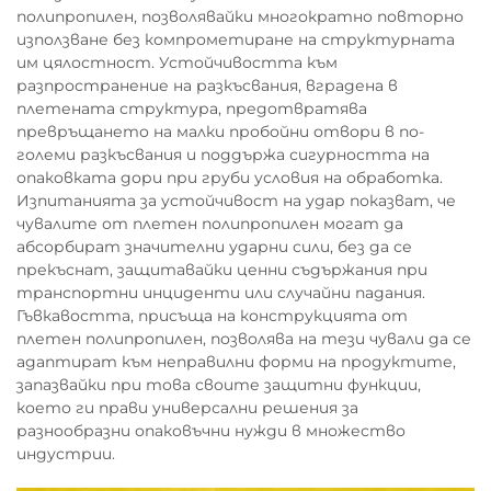
полипропилен, позволявайки многократно повторно
използване без компрометиране на структурната
им цялостност. Устойчивостта към
разпространение на разкъсвания, вградена в
плетената структура, предотвратява
превръщането на малки пробойни отвори в по-
големи разкъсвания и поддържа сигурността на
опаковката дори при груби условия на обработка.
Изпитанията за устойчивост на удар показват, че
чувалите от плетен полипропилен могат да
абсорбират значителни ударни сили, без да се
прекъснат, защитавайки ценни съдържания при
транспортни инциденти или случайни падания.
Гъвкавостта, присъща на конструкцията от
плетен полипропилен, позволява на тези чували да се
адаптират към неправилни форми на продуктите,
запазвайки при това своите защитни функции,
което ги прави универсални решения за
разнообразни опаковъчни нужди в множество
индустрии.