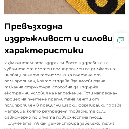
Превъзходна
издръжливост и силови
характеристики
Изключителната издръжливост и здравина на
чувалите от плетен полипропилен се дължат на
иновационната технология за плетене от
полипропилен, която създава взаимосвързана
тъканна структура, способна да издържа
екстремни условия на напрежение. Този напреднал
процес на плетене преплитане ленти от
полипропилен в прецизни шарки, формирайки здрава
матрица, която разпределя товарните сили
равномерно по цялата повърхностна площ.
Получената тъкан демонстрира забележителна