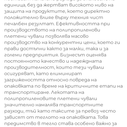
единица, без да жертват високото ниво на
защита на продуктите, което директно
положително влияе върху техния чист
печалбен резултат. Ефективността при
производството на полипропиленови
плетени чували позволява масово
производство на конкурентни цени, което ги
прави достъпни както за малки, така и за
големи предприятия. Бизнесът оценява
постоянното качество и надеждната
производителност, които тези чували
осигуряват, като елиминират
загрижеността относно повреда на
опаковката по време на критичните етапи на
транспортиране. Лекотата на
полипропиленовите плетени чували
значително намалява транспортните
разходи, тъй като таксите за превоз често
зависят от теглото на опаковката. Това
предимство в тегло става особено важно за