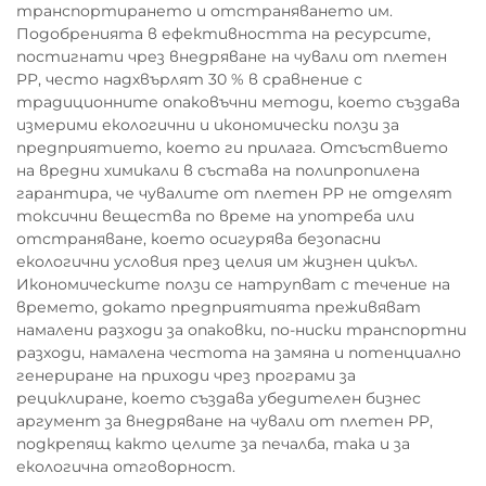
транспортирането и отстраняването им.
Подобренията в ефективността на ресурсите,
постигнати чрез внедряване на чували от плетен
PP, често надхвърлят 30 % в сравнение с
традиционните опаковъчни методи, което създава
измерими екологични и икономически ползи за
предприятието, което ги прилага. Отсъствието
на вредни химикали в състава на полипропилена
гарантира, че чувалите от плетен PP не отделят
токсични вещества по време на употреба или
отстраняване, което осигурява безопасни
екологични условия през целия им жизнен цикъл.
Икономическите ползи се натрупват с течение на
времето, докато предприятията преживяват
намалени разходи за опаковки, по-ниски транспортни
разходи, намалена честота на замяна и потенциално
генериране на приходи чрез програми за
рециклиране, което създава убедителен бизнес
аргумент за внедряване на чували от плетен PP,
подкрепящ както целите за печалба, така и за
екологична отговорност.