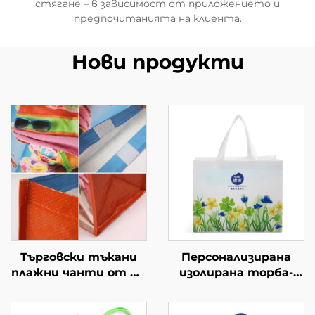
стягане – в зависимост от приложението и
предпочитанията на клиента.
Нови продукти
Търговски тъкани
Персонализирана
плажни чанти от PP
изолирана торба-
– издръжливи
хладилник от
промоционални
оксфорд с кожени