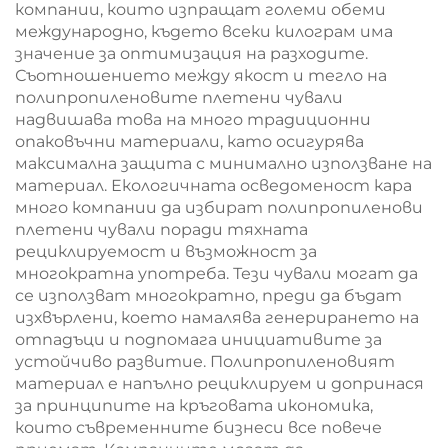
компании, които изпращат големи обеми
международно, където всеки килограм има
значение за оптимизация на разходите.
Съотношението между якост и тегло на
полипропиленовите плетени чували
надвишава това на много традиционни
опаковъчни материали, като осигурява
максимална защита с минимално използване на
материал. Екологичната осведоменост кара
много компании да избират полипропиленови
плетени чували поради тяхната
рециклируемост и възможност за
многократна употреба. Тези чували могат да
се използват многократно, преди да бъдат
изхвърлени, което намалява генерирането на
отпадъци и подпомага инициативите за
устойчиво развитие. Полипропиленовият
материал е напълно рециклируем и допринася
за принципите на кръговата икономика,
които съвременните бизнеси все повече