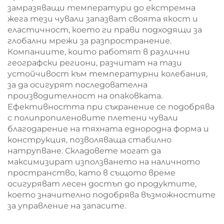
замразяващи температури до екстремна
жега тези чували запазват своята якост и
еластичност, което ги прави подходящи за
глобални мрежи за разпространение.
Компаниите, които работят в различни
географски региони, разчитат на тази
устойчивост към температурни колебания,
за да осигурят последователна
производителност на опаковката.
Ефективността при съхранение се подобрява
с полипропиленовите плетени чували
благодарение на тяхната еднородна форма и
конструкция, позволяваща стабилно
натрупване. Складовете могат да
максимизират използването на наличното
пространство, като в същото време
осигуряват лесен достъп до продуктите,
което значително подобрява възможностите
за управление на запасите.