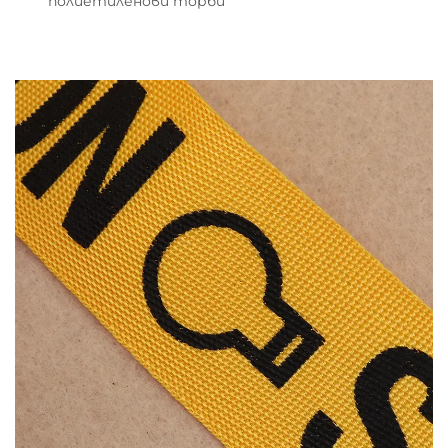
полиетиленови торби