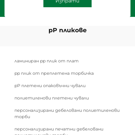
Изпрати
pP пликове
ламиниран pp плик от плат
pp плик от преплетена торбичка
pP плетени опаковъчни чували
полиетиленови плетени чували
персонализирани дебеловани полиетиленови
торби
персонализирани печатни дебеловани