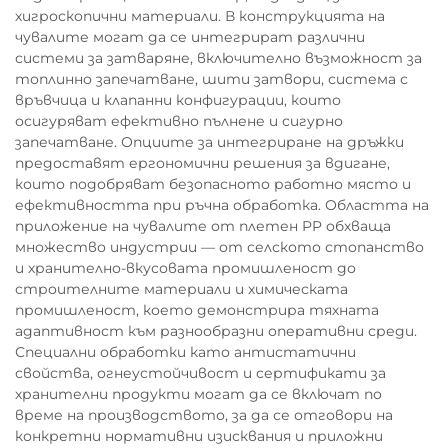
хигроскопични материали. В конструкцията на
чувалите могат да се интегрират различни
системи за затваряне, включително възможност за
топлинно запечатване, шити затвори, система с
връвчица и клапанни конфигурации, които
осигуряват ефективно пълнене и сигурно
запечатване. Опциите за интегриране на дръжки
предоставят ергономични решения за вдигане,
които подобряват безопасното работно място и
ефективността при ръчна обработка. Областта на
приложение на чувалите от плетен PP обхваща
множество индустрии — от селското стопанство
и хранително-вкусовата промишленост до
строителните материали и химическата
промишленост, което демонстрира тяхната
адаптивност към разнообразни оперативни среди.
Специални обработки като антистатични
свойства, огнеустойчивост и сертификати за
хранителни продукти могат да се включат по
време на производството, за да се отговори на
конкретни нормативни изисквания и приложни