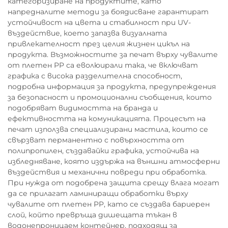
категоризиране на продуктите, като
напредналите методи за боядисване гарантират
устойчивост на цвета и стабилност при UV-
въздействие, което запазва визуалната
привлекателност през целия жизнен цикъл на
продукта. Възможностите за печат върху чувалите
от плетен PP са еволюирали така, че включват
графика с висока разделителна способност,
подробна информация за продукта, предупреждения
за безопасност и промоционални съобщения, които
подобряват видимостта на бранда и
ефективността на комуникацията. Процесът на
печат използва специализирани мастила, които се
свързват перманентно с повърхността от
полипропилен, създавайки графика, устойчива на
избледняване, която издържа на външни атмосферни
въздействия и механични повреди при обработка.
При нужда от подобрена защита срещу влага могат
да се прилагат ламиниращи обработки върху
чувалите от плетен PP, като се създава бариерен
слой, който превръща дишещата тъкан в
водонепроницаем контейнер, подходящ за