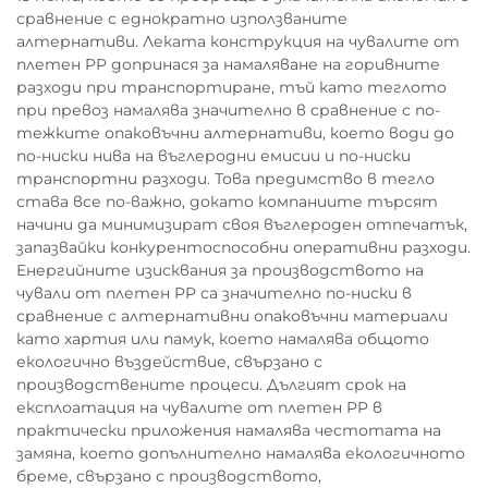
сравнение с еднократно използваните
алтернативи. Леката конструкция на чувалите от
плетен PP допринася за намаляване на горивните
разходи при транспортиране, тъй като теглото
при превоз намалява значително в сравнение с по-
тежките опаковъчни алтернативи, което води до
по-ниски нива на въглеродни емисии и по-ниски
транспортни разходи. Това предимство в тегло
става все по-важно, докато компаниите търсят
начини да минимизират своя въглероден отпечатък,
запазвайки конкурентоспособни оперативни разходи.
Енергийните изисквания за производството на
чували от плетен PP са значително по-ниски в
сравнение с алтернативни опаковъчни материали
като хартия или памук, което намалява общото
екологично въздействие, свързано с
производствените процеси. Дългият срок на
експлоатация на чувалите от плетен PP в
практически приложения намалява честотата на
замяна, което допълнително намалява екологичното
бреме, свързано с производството,