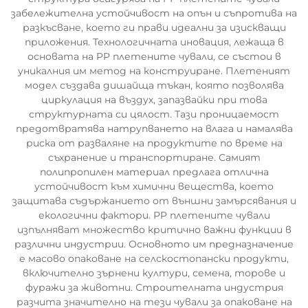
забележителна устойчивост на опън и съпротива на
разкъсване, което ги прави идеални за изискващи
приложения. Технологичната иновация, лежаща в
основата на PP плетените чували, се състои в
уникалния им метод на конструиране. Плетеният
модел създава дишайща тъкан, която позволява
циркулация на въздух, запазвайки при това
структурната си цялост. Тази проницаемост
предотвратява натрупването на влага и намалява
риска от разваляне на продуктите по време на
съхранение и транспортиране. Самият
полипропилен материал предлага отлична
устойчивост към химични вещества, което
защитава съдържанието от външни замърсявания и
екологични фактори. PP плетените чували
изпълняват множество критично важни функции в
различни индустрии. Основното им предназначение
е масово опаковане на селскостопански продукти,
включително зърнени култури, семена, торове и
фуражи за животни. Строителната индустрия
разчита значително на тези чували за опаковане на