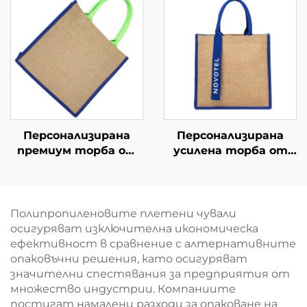
чанти за покупки на
дръжки – стилна
едро
термична торба с
принт на птици и
цветя
Персонализирана
Персонализирана
премиум торба от
усилена торба от
джут с усилени
джут – дизайн с
дръжки – екологично
цветови блокове и
чист и издръжлив
лента за дръжка за
плик за покупки
по-добра видимост
Полипропиленовите плетени чували
на бранда
осигуряват изключителна икономическа
ефективност в сравнение с алтернативните
опаковъчни решения, като осигуряват
значителни спестявания за предприятия от
множество индустрии. Компаниите
постигат намалени разходи за опаковане на