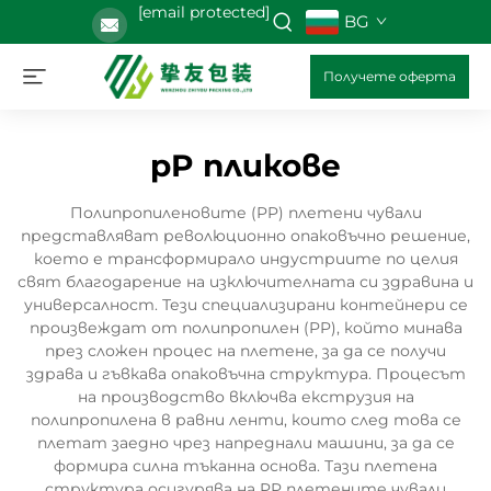
[email protected]
BG
Получете оферта
pP пликове
Полипропиленовите (PP) плетени чували
представляват революционно опаковъчно решение,
което е трансформирало индустриите по целия
свят благодарение на изключителната си здравина и
универсалност. Тези специализирани контейнери се
произвеждат от полипропилен (PP), който минава
през сложен процес на плетене, за да се получи
здрава и гъвкава опаковъчна структура. Процесът
на производство включва екструзия на
полипропилена в равни ленти, които след това се
плетат заедно чрез напреднали машини, за да се
формира силна тъканна основа. Тази плетена
структура осигурява на PP плетените чували