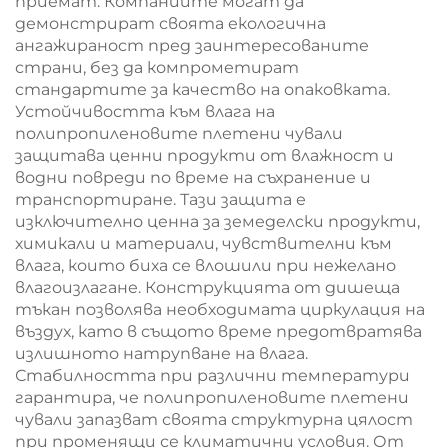
приемат. Компаниите могат да
демонстрират своята екологична
ангажираност пред заинтересованите
страни, без да компрометират
стандартите за качество на опаковката.
Устойчивостта към влага на
полипропиленовите плетени чували
защитава ценни продукти от влажност и
водни повреди по време на съхранение и
транспортиране. Тази защита е
изключително ценна за земеделски продукти,
химикали и материали, чувствителни към
влага, които биха се влошили при нежелано
влагоизлагане. Конструкцията от дишеща
тъкан позволява необходимата циркулация на
въздух, като в същото време предотвратява
излишното натрупване на влага.
Стабилността при различни температури
гарантира, че полипропиленовите плетени
чували запазват своята структурна цялост
при променящи се климатични условия. От