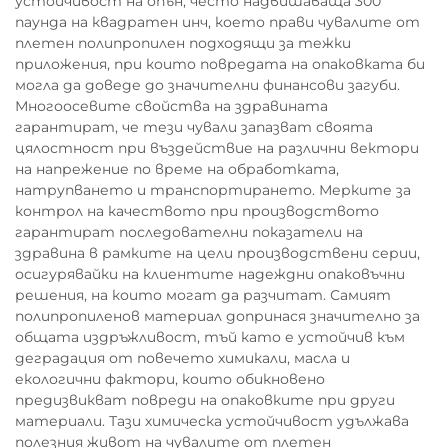
устойчивост на опън, често надвишаваща 300
паунда на квадратен инч, което прави чувалите от
плетен полипропилен подходящи за тежки
приложения, при които повредата на опаковката би
могла да доведе до значителни финансови загуби.
Многоосевите свойства на здравината
гарантират, че тези чували запазват своята
цялостност при въздействие на различни вектори
на напрежение по време на обработката,
натрупването и транспортирането. Мерките за
контрол на качеството при производството
гарантират последователни показатели на
здравина в рамките на цели производствени серии,
осигурявайки на клиентите надеждни опаковъчни
решения, на които могат да разчитат. Самият
полипропиленов материал допринася значително за
общата издръжливост, тъй като е устойчив към
деградация от повечето химикали, масла и
екологични фактори, които обикновено
предизвикват повреди на опаковките при други
материали. Тази химическа устойчивост удължава
полезния живот на чувалите от плетен