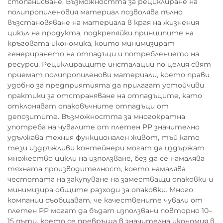
стопанисване. Възможността за рециклиране на
полипропиленовия материал позволява пълно
възстановяване на материала в края на жизнения
цикъл на продукта, подкрепяйки принципите на
кръговата икономика, които минимизират
генерирането на отпадъци и потреблението на
ресурси. Рециклиращите инсталации по целия свят
приемат полипропиленови материали, което прави
удобно за предприятията да прилагат устойчиви
практики за отстраняване на отпадъците, като
отклоняват опаковъчните отпадъци от
депозитите. Възможността за многократна
употреба на чувалите от плетен PP значително
удължава техния функционален живот, тъй като
тези издръжливи контейнери могат да издържат
множество цикли на използване, без да се намалява
тяхната производителност, което намалява
честотата на закупуване на заместващи опаковки и
минимизира общите разходи за опаковки. Много
компании съобщават, че качествените чували от
плетен PP могат да бъдат използвани повторно 10–
15 пъти, което се превръща в значителна икономия в