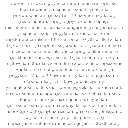
цимент, пясък и други строителни материали.
Компаниите от хранително-вкусовата
промишленост използват PP плетени чували за
захар, брашно, ориз и други храни поради
съответствието им на стандарти за безопасност
за хранителни продукти. Технологичните
характеристики на PP плетените чували включват
възможност за персонализиране на размери, тегло и
технически спецификации според конкретните
изисквания. Напредналите възможности за печат
позволяват висококачествено графично оформление,
маркиране и представяне на информация за
продукта. Много PP плетени чували се подлагат на
обработка за стабилизиране срещу
ултравиолетови лъчи, което удължава техния срок
на експлоатация при излагане на слънчева светлина.
Вариантите за ламиниране осигуряват
допълнителна защита срещу влага, когато това е
необходимо. Тези чували могат да се произвеждат с
различни начини за затваряне – чрез
термозапечатване, шиене или дизайн с връвчица за