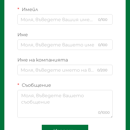
Имейл
0/100
Име
0/100
Име на компанията
0/200
Съобщение
0/1000