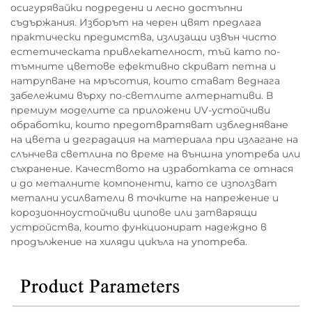
осигурявайки подредени и лесно достъпни
съдържания. Изборът на черен цвят предлага
практически предимства, излизащи извън чисто
естетическата привлекателност, тъй като по-
тъмните цветове ефективно скриват петна и
натрупване на мръсотия, които стават веднага
забележими върху по-светлите алтернативи. В
премиум моделите са приложени UV-устойчиви
обработки, които предотвратяват избледняване
на цвета и деградация на материала при излагане на
слънчева светлина по време на външна употреба или
съхранение. Качеството на изработката се отнася
и до металните компоненти, като се използват
метални усилватели в точките на напрежение и
корозионноустойчиви ципове или затварящи
устройства, които функционират надеждно в
продължение на хиляди цикъла на употреба.