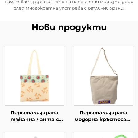
намаляват задържането на неприятни миризми дори
след многократна употреба с различни храни.
Нови продукти
Персонализирана
Персонализирана
тъканна чанта с
модерна кръстосана
изображение на заек
чанта с регулируем
и цветя – уникално
ремък –