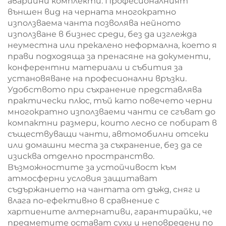
аварийни комплекти. Професионалният
външен вид на черната многократно
използваема чанта позволява нейното
използване в бизнес среди, без да изглежда
неуместна или прекалено неформална, което я
прави подходяща за пренасяне на документи,
конферентни материали и събития за
установяване на професионални връзки.
Удобството при съхранение представлява
практически плюс, тъй като повечето черни
многократно използваеми чанти се сгъват до
компактни размери, които лесно се побират в
съществуващи чанти, автомобилни отсеки
или домашни места за съхранение, без да се
изисква отделно пространство.
Възможностите за устойчивост към
атмосферни условия защитават
съдържанието на чантата от дъжд, сняг и
влага по-ефективно в сравнение с
хартиените алтернативи, гарантирайки, че
предметите остават сухи и неповредени по