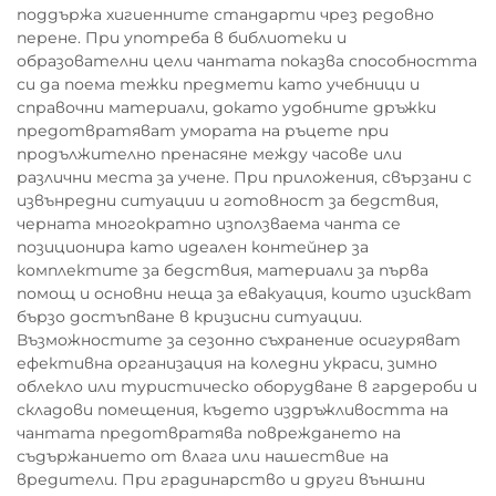
поддържа хигиенните стандарти чрез редовно
перене. При употреба в библиотеки и
образователни цели чантата показва способността
си да поема тежки предмети като учебници и
справочни материали, докато удобните дръжки
предотвратяват умората на ръцете при
продължително пренасяне между часове или
различни места за учене. При приложения, свързани с
извънредни ситуации и готовност за бедствия,
черната многократно използваема чанта се
позиционира като идеален контейнер за
комплектите за бедствия, материали за първа
помощ и основни неща за евакуация, които изискват
бързо достъпване в кризисни ситуации.
Възможностите за сезонно съхранение осигуряват
ефективна организация на коледни украси, зимно
облекло или туристическо оборудване в гардероби и
складови помещения, където издръжливостта на
чантата предотвратява повреждането на
съдържанието от влага или нашествие на
вредители. При градинарство и други външни