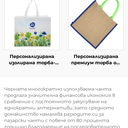
художествено
персонализирани
подаръчно решение
цветове за уличен
за брандиране
стил
Персонализирана
Персонализирана
изолирана торба-
премиум торба от
хладилник от
джут с усилени
оксфорд с кожени
дръжки – екологично
дръжки – стилна
чист и издръжлив
термична торба с
плик за покупки
Черната многократно използваема чанта
принт на птици и
предлага значителна финансова икономия в
цветя
сравнение с постоянното закупуване на
еднократни алтернативи, като средното
домакинство намалява разходите си за
пазарски чанти с повече от 80 процента
годишно благодарение на последователното