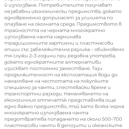
й използване. Потребителите получават
незабавни икономически предимства, докато
едновременно допринасят за усилията по
опазване на околната среда. Предимството в
трайността на черната многократно
използваема чанта надминава
традиционните хартиени и пластмасови
опции със забележителна разлика – обикновено
тя служи 2–3 години при редовна употреба,
докато еднократните алтернативи
изискват постоянно заместване. Тази
продължителност на експлоатация води до
намаляване на честотата на покупките
специално за чанти, спестявайки време и
транспортни разходи. Намаляването на
екологичния отпечатък представлява още
едно важно предимство, тъй като всяка черна
многократно използваема чанта
предотвратява попадането на около 500–700
пластмасови чанти в депозити и океанските