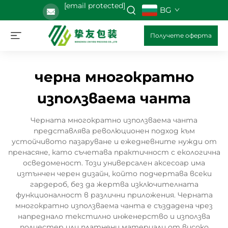
[email protected]
BG
Получете оферта
черна многократно
използваема чанта
Черната многократно използваема чанта
представлява революционен подход към
устойчивото пазаруване и ежедневните нужди от
пренасяне, като съчетава практичност с екологична
осведоменост. Този универсален аксесоар има
изтънчен черен дизайн, който подчертава всеки
гардероб, без да жертва изключителната
функционалност в различни приложения. Черната
многократно използваема чанта е създадена чрез
напреднало текстилно инженерство и използва
полиестер или платнени материали от високо