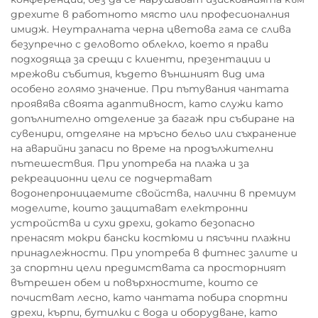
дрехите в работното място или професионалния
имидж. Неутралната черна цветова гама се слива
безупречно с деловото облекло, което я прави
подходяща за срещи с клиенти, презентации и
мрежови събития, където външният вид има
особено голямо значение. При пътувания чантата
проявява своята адаптивност, като служи като
допълнително отделение за багаж при събиране на
сувенири, отделяне на мръсно бельо или съхранение
на аварийни запаси по време на продължителни
пътешествия. При употреба на плажа и за
рекреационни цели се подчертават
водонепроницаемите свойства, налични в премиум
моделите, които защитават електронни
устройства и сухи дрехи, докато безопасно
пренасят мокри бански костюми и пясъчни плажни
принадлежности. При употреба в фитнес залите и
за спортни цели предимствата са просторният
вътрешен обем и повърхностите, които се
почистват лесно, като чантата побира спортни
дрехи, кърпи, бутилки с вода и оборудване, като