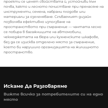
проекти се ценят свойствата ѝ, устойчиви към
почва, както и лесното почистване при пренасяне на
инструменти, семена, набрани плодове или
материали за озеленяване. Сгъваемият дизайн
позволява ефективно използване на
пространството при съхранение — чантата лесно
се побира в багажниците на автомобили,
чекмеджетата на бюра или кухненските шкафове,
без да се изисква отделено място за съхранение,
което би нарушило организацията на жилищното
пространство.
Искаме Да Разговаряме
Вижте всичко за потребителите си на едно
място