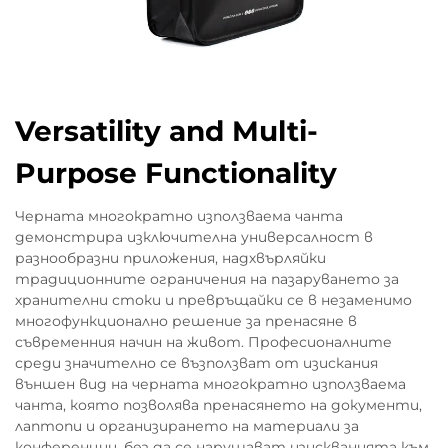
Versatility and Multi-
Purpose Functionality
Черната многократно използваема чанта
демонстрира изключителна универсалност в
разнообразни приложения, надхвърляйки
традиционните ограничения на пазаруването за
хранителни стоки и превръщайки се в незаменимо
многофункционално решение за пренасяне в
съвременния начин на живот. Професионалните
среди значително се възползват от изискания
външен вид на черната многократно използваема
чанта, която позволява пренасянето на документи,
лаптопи и организирането на материали за
конференции, без да се нарушават изискванията към