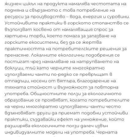
жизнен цикъл на продукта намалява честотата на
подмяна и свързаното с това потребление на
ресурси за производство – вода, енергия и суровини.
Устойчивите практики в горското стопанство се
възползват косвено от намаляващия спрос за
хартиени торби, което помага за запазване на
горските екосистеми, без да се жертва
практичността на потребителските решения за
пренасяне. Локалните екологични подобрения се
постигат чрез намаляване на натрупването на
боклуци, тъй като черните многократно
използваеми чанти по-рядко се превръщат в
отпадъци, носени от вятъра, благодарение на
тяхната стойност и възможност за повторна
употреба. Общностните ползи за екологичното
образование се проявяват, когато потребителите
на черни многократно използваеми чанти често
вдъхновяват други да приемат подобни устойчиви
практики, създавайки ефект на умножение, който
разширява екологичните ползи далеч извън
индивидуалните модели на употреба. Черната