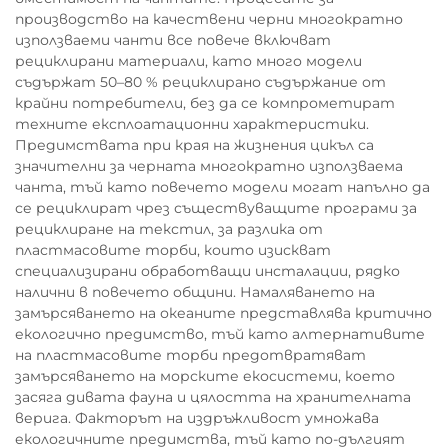
производство на качествени черни многократно
използваеми чанти все повече включват
рециклирани материали, като много модели
съдържат 50–80 % рециклирано съдържание от
крайни потребители, без да се компрометират
техните експлоатационни характеристики.
Предимствата при края на жизнения цикъл са
значителни за черната многократно използваема
чанта, тъй като повечето модели могат напълно да
се рециклират чрез съществуващите програми за
рециклиране на текстил, за разлика от
пластмасовите торби, които изискват
специализирани обработващи инсталации, рядко
налични в повечето общини. Намаляването на
замърсяването на океаните представлява критично
екологично предимство, тъй като алтернативите
на пластмасовите торби предотвратяват
замърсяването на морските екосистеми, което
засяга дивата фауна и цялостта на хранителната
верига. Факторът на издръжливост умножава
екологичните предимства, тъй като по-дългият