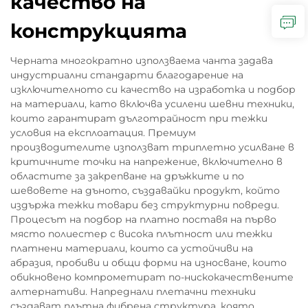
качество на
конструкцията
Черната многократно използваема чанта задава
индустриални стандарти благодарение на
изключителното си качество на изработка и подбор
на материали, като включва усилени шевни техники,
които гарантират дълготрайност при тежки
условия на експлоатация. Премиум
производителите използват триплетно усилване в
критичните точки на напрежение, включително в
областите за закрепване на дръжките и по
шевовете на дъното, създавайки продукт, който
издържа тежки товари без структурни повреди.
Процесът на подбор на платно поставя на първо
място полиестер с висока плътност или тежки
платнени материали, които са устойчиви на
абразия, пробиви и общи форми на износване, които
обикновено компрометират по-нискокачествените
алтернативи. Напреднали плетачни техники
създават плътна фибрена структура, която