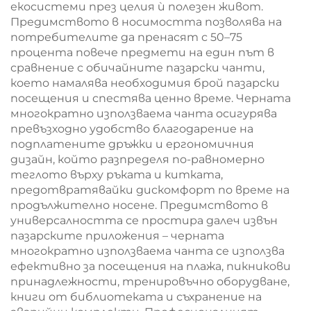
екосистеми през целия ѝ полезен живот.
Предимството в носимостта позволява на
потребителите да пренасят с 50–75
процента повече предмети на един път в
сравнение с обичайните пазарски чанти,
което намалява необходимия брой пазарски
посещения и спестява ценно време. Черната
многократно използваема чанта осигурява
превъзходно удобство благодарение на
подплатените дръжки и ергономичния
дизайн, който разпределя по-равномерно
теглото върху ръката и китката,
предотвратявайки дискомфорт по време на
продължително носене. Предимството в
универсалността се простира далеч извън
пазарските приложения – черната
многократно използваема чанта се използва
ефективно за посещения на плажа, пикникови
принадлежности, тренировъчно оборудване,
книги от библиотеката и съхранение на