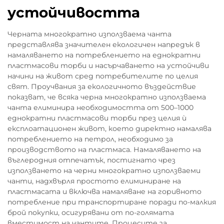
устойчивостта
Черната многократно използваема чанта
представлява значителен екологичен напредък в
намаляването на потреблението на еднократни
пластмасови торби и насърчаването на устойчиви
начини на живот сред потребителите по целия
свят. Проучвания за екологичното въздействие
показват, че всяка черна многократно използваема
чанта елиминира необходимостта от 500–1000
еднократни пластмасови торби през целия ѝ
експлоатационен живот, което директно намалява
потреблението на петрол, необходимо за
производството на пластмаса. Намаляването на
въглеродния отпечатък, постигнато чрез
използването на черни многократно използваеми
чанти, надхвърля простото елиминиране на
пластмасата и включва намаляване на горивното
потребление при транспортиране поради по-малкия
брой покупки, осигурявани от по-голямата
вместимост на чантите. Процесите за