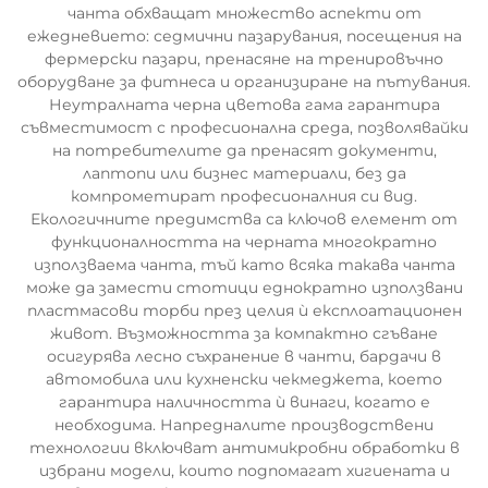
чанта обхващат множество аспекти от
ежедневието: седмични пазарувания, посещения на
фермерски пазари, пренасяне на тренировъчно
оборудване за фитнеса и организиране на пътувания.
Неутралната черна цветова гама гарантира
съвместимост с професионална среда, позволявайки
на потребителите да пренасят документи,
лаптопи или бизнес материали, без да
компрометират професионалния си вид.
Екологичните предимства са ключов елемент от
функционалността на черната многократно
използваема чанта, тъй като всяка такава чанта
може да замести стотици еднократно използвани
пластмасови торби през целия ѝ експлоатационен
живот. Възможността за компактно сгъване
осигурява лесно съхранение в чанти, бардачи в
автомобила или кухненски чекмеджета, което
гарантира наличността ѝ винаги, когато е
необходима. Напредналите производствени
технологии включват антимикробни обработки в
избрани модели, които подпомагат хигиената и