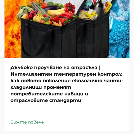
Дълбоко проучване на отрасъла |
Интелигентен температурен контрол:
как новото поколение екологично чанти-
хладилници променят
потребителските навици и
отрасловите стандарти
Вижте повече