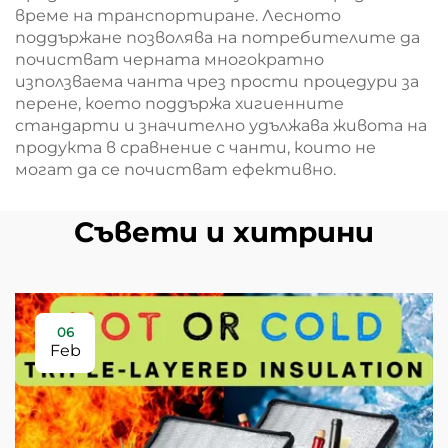
време на транспортиране. Лесното
поддържане позволява на потребителите да
почистват черната многократно
използваема чанта чрез прости процедури за
перене, което поддържа хигиенните
стандарти и значително удължава живота на
продукта в сравнение с чанти, които не
могат да се почистват ефективно.
Съвети и хитрини
06
Feb