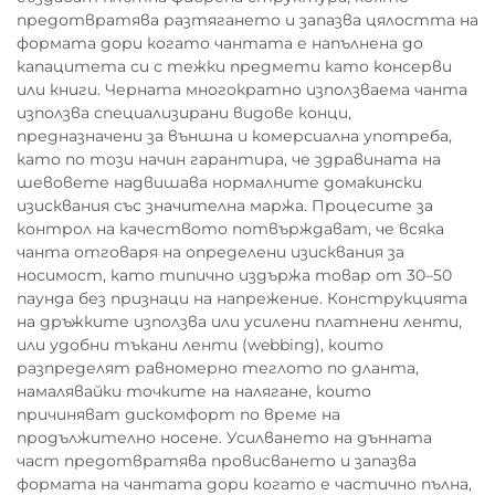
предотвратява разтягането и запазва цялостта на
формата дори когато чантата е напълнена до
капацитета си с тежки предмети като консерви
или книги. Черната многократно използваема чанта
използва специализирани видове конци,
предназначени за външна и комерсиална употреба,
като по този начин гарантира, че здравината на
шевовете надвишава нормалните домакински
изисквания със значителна маржа. Процесите за
контрол на качеството потвърждават, че всяка
чанта отговаря на определени изисквания за
носимост, като типично издържа товар от 30–50
паунда без признаци на напрежение. Конструкцията
на дръжките използва или усилени платнени ленти,
или удобни тъкани ленти (webbing), които
разпределят равномерно теглото по дланта,
намалявайки точките на налягане, които
причиняват дискомфорт по време на
продължително носене. Усилването на дънната
част предотвратява провисването и запазва
формата на чантата дори когато е частично пълна,