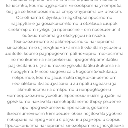
качество, които издържат многократна употреба,
без да се компрометира структурната им цялост.
Основната ѝ функция надхвърля простото
пазаруване за домакинството и обхваща широк
спектър от нужди за пренасяне – от посещения в
библиотеката до екскурзии на плажа.
Технологичните характеристики на черната
многократно използваема чанта включват усилени
шевове, които разпределят равномерно тежестта
по точките на напрежение, предотвратявайки
разкъсвания и значително удължавайки живота на
продукта. Много модели са с водоотблъскващо
покритие, което защитава съдържанието от
неочаквано влагоизлагане и ги прави идеални за
активности на открито и непредвидени
метеорологични условия. Ергономичният дизайн на
дръжките намалява натоварването върху ръцете
при продължително пренасяне, докато
вместителният вътрешен обем позволява удобно
побиране на предмети с различни размери и форми.
Приложенията на черната многократно използваема