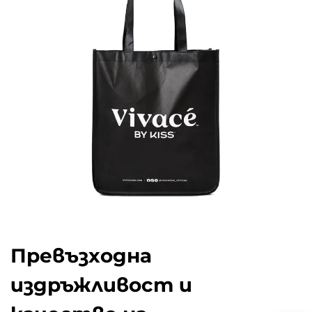
Превъзходна
издръжливост и