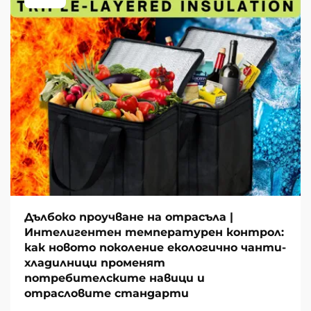
Дълбоко проучване на отрасъла |
Интелигентен температурен контрол:
как новото поколение екологично чанти-
хладилници променят
потребителските навици и
отрасловите стандарти