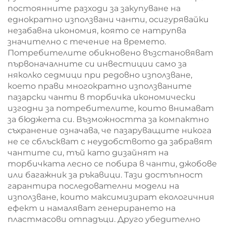
постоянните разходи за закупуване на
еднократно използвани чанти, осигурявайки
незабавна икономия, която се натрупва
значително с течение на времето.
Потребителите обикновено възстановяват
първоначалните си инвестиции само за
няколко седмици при редовно използване,
което прави многократно използваните
пазарски чанти в торбичка икономически
изгодни за потребителите, които внимават
за бюджета си. Възможността за компактно
съхранение означава, че пазаруващите никога
не се сблъскват с неудобството да забравят
чантите си, тъй като дизайнят на
торбичката лесно се побира в чанти, джобове
или багажник за ръкавици. Тази достъпност
гарантира последователни модели на
използване, които максимизират екологичния
ефект и намаляват генерирането на
пластмасови отпадъци. Друго убедително