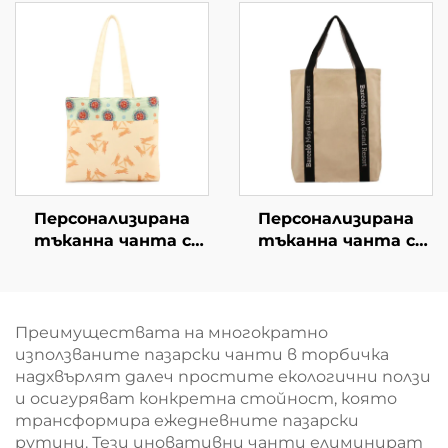
всекидневна
използване – пълна
употреба
персонализация
(ODM/OEM)
Персонализирана
Персонализирана
тъканна чанта с
тъканна чанта с
изображение на заек
усилени дръжки –
и цветя – уникално
издръжлива чанта за
художествено
носене на тежести,
подаръчно решение
подходяща за
Преимуществата на многократно
за брандиране
всекидневна
използваните пазарски чанти в торбичка
употреба
надхвърлят далеч простите екологични ползи
и осигуряват конкретна стойност, която
трансформира ежедневните пазарски
рутини. Тези иновативни чанти елиминират