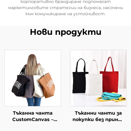
корпоративно брандиране подпомагат
маркетинговите стратегии на бизнеса, насочени
към комуникиране на устойчивост.
Нови продукти
Тъканна чанта
Тъканни чанти за
CustomCanvas –
покупки без принт,
голяма чанта за
за търговско