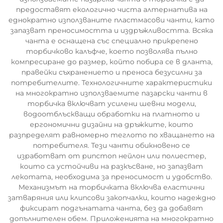
предоставят екологично чиста алтернатива на
еднократно използваните пластмасови чанти, като
запазват преносимостта и издръжливостта. Всяка
чанта е оснащена със специално прикрепено
торбичково калъфче, което позволява пълно
компресиране до размер, който побира се в дланта,
правейки съхранението и преноса безусилни за
потребителите. Технологичните характеристики
на многократно използваемите пазарски чанти в
торбичка включват усилени шевни модели,
водоотблъскващи обработки на платното и
ергономични дизайни на дръжките, които
разпределят равномерно теглото по хващането на
потребителя. Тези чанти обикновено се
изработват от рипстоп нейлон или полиестер,
които са устойчиви на разкъсване, но запазват
лекотата, необходима за преносимост и удобство.
Механизмът на торбичката включва еластични
затваряния или клипсови закопчалки, които надеждно
фиксират подгънатата чанта, без да добавят
допълнителен обем. Приложенията на многократно