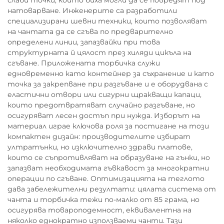
слаби точки, които биха могли да се повредят под
натоварване. Инженерите са разработили
специализирани шевни техники, които позволяват
на чантата да се сгъва по предварително
определени линии, запазвайки при това
структурната й цялост през хиляди цикъла на
сгъване. Приложената торбичка служи
едновременно като контейнер за съхранение и като
точка за закрепване при разгъване и е оборудвана с
еластични отвори или сигурни щракващи капаци,
които предотвратяват случайно разгъване, но
осигуряват лесен достъп при нужда. Изборът на
материал играе ключова роля за постигане на този
компактен дизайн: производителите избират
ултратънки, но изключително здрави платове,
които се съпротивляват на образуване на гънки, но
запазват необходимата гъвкавост за многократни
операции по сгъване. Оптимизацията на теглото
дава забележителни резултати: цялата система от
чанта и торбичка тежи по-малко от 85 грама, но
осигурява товароподемност, еквивалентна на
няколко еднократно използваеми чанти. Тази