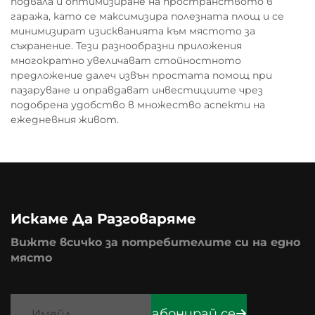
подвала и оптимизиране на пространството в
гаража, като се максимизира полезната площ и се
минимизират изискванията към мястото за
съхранение. Тези разнообразни приложения
многократно увеличават стойностното
предложение далеч извън простата помощ при
пазаруване и оправдават инвестициите чрез
подобрена удобство в множество аспекти на
ежедневния живот.
Искаме Да Разговаряме
Вижте всичко за потребителите си на едно
място
абонирай се