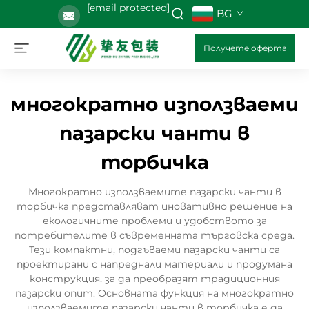
[email protected]
BG
Получете оферта
многократно използваеми
пазарски чанти в
торбичка
Многократно използваемите пазарски чанти в
торбичка представляват иновативно решение на
екологичните проблеми и удобството за
потребителите в съвременната търговска среда.
Тези компактни, подгъваеми пазарски чанти са
проектирани с напреднали материали и продумана
конструкция, за да преобразят традиционния
пазарски опит. Основната функция на многократно
използваемите пазарски чанти в торбичка е да