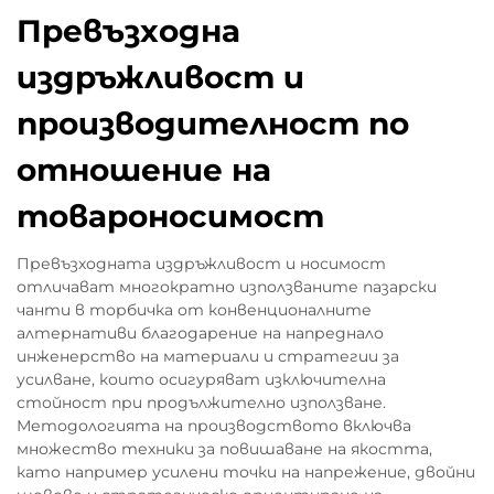
Превъзходна
издръжливост и
производителност по
отношение на
товароносимост
Превъзходната издръжливост и носимост
отличават многократно използваните пазарски
чанти в торбичка от конвенционалните
алтернативи благодарение на напреднало
инженерство на материали и стратегии за
усилване, които осигуряват изключителна
стойност при продължително използване.
Методологията на производството включва
множество техники за повишаване на якостта,
като например усилени точки на напрежение, двойни