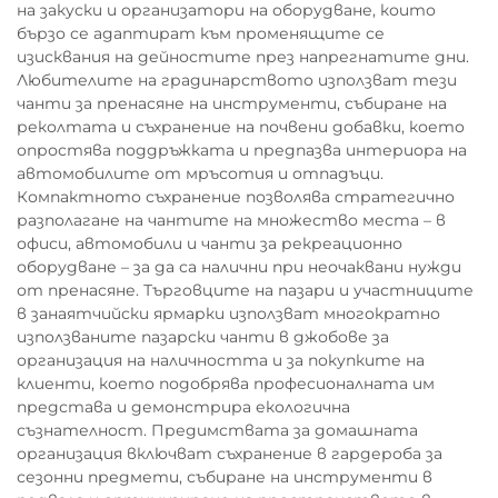
на закуски и организатори на оборудване, които
бързо се адаптират към променящите се
изисквания на дейностите през напрегнатите дни.
Любителите на градинарството използват тези
чанти за пренасяне на инструменти, събиране на
реколтата и съхранение на почвени добавки, което
опростява поддръжката и предпазва интериора на
автомобилите от мръсотия и отпадъци.
Компактното съхранение позволява стратегично
разполагане на чантите на множество места – в
офиси, автомобили и чанти за рекреационно
оборудване – за да са налични при неочаквани нужди
от пренасяне. Търговците на пазари и участниците
в занаятчийски ярмарки използват многократно
използваните пазарски чанти в джобове за
организация на наличността и за покупките на
клиенти, което подобрява професионалната им
представа и демонстрира екологична
съзнателност. Предимствата за домашната
организация включват съхранение в гардероба за
сезонни предмети, събиране на инструменти в