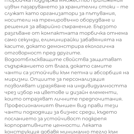
торбичка поддържа множество приложения
извън пазаруването за хранителни стоки – те
служат като организатори за пътувания,
носители на тренировъчно оборудване и
решения за аварийно съхранение. Бързото
разгъване от компактната торбичка отнема
само секунди, елиминирайки забавянията на
касите, докато демонстрира екологична
отговорност пред другите.
Водоотблъскващите свойства защитават
съдържанието от влага, докато самите
чанти са устойчиви към петна и абсорбция на
миризми. Опциите за персонализация
позволяват изразяване на индивидуалността
чрез избор на цветове и дизайн елементи,
които отразяват личните предпочитания.
Професионалният външен вид прави тези
чанти подходящи за бизнес среди, където
посланието за устойчивост подкрепя
корпоративните ценности. Леката
конструкция добавя минимално тегло към