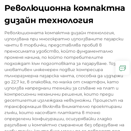
Революционна компактна
дизайн технология
Революционната компактна дизайн технология,
използвана при многократно използваните пазарски
чанти в торбички, представлява пробив в
преносимата удобство, който фундаментално
променя начина, по който потребителите
подхождат към подготовката за пазаруване. Този
иновативен инженерен подвиг компресира
пълноразмерна пазарска чанта, способна да издържи
до 22,7 кг, в опаковка, по-малка от смартфон, като
използва напреднали техники за сгъване на плат и
компресионни механични решения, които преди
десетилетия изглеждаха невъзможни. Процесът на
трансформация включва внимателно проектирани
гънки, които насочват платката в точно
определени конфигурации, осигурявайки гладко
разгъване и компактно съхранение без образуване на