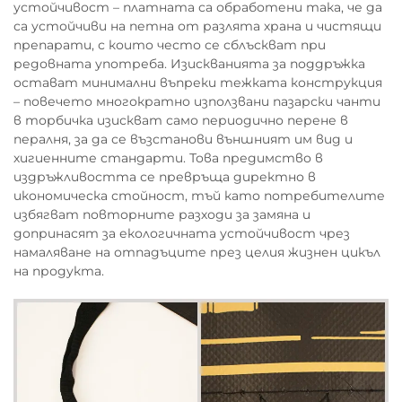
устойчивост – платната са обработени така, че да
са устойчиви на петна от разлята храна и чистящи
препарати, с които често се сблъскват при
редовната употреба. Изискванията за поддръжка
остават минимални въпреки тежката конструкция
– повечето многократно използвани пазарски чанти
в торбичка изискват само периодично перене в
пералня, за да се възстанови външният им вид и
хигиенните стандарти. Това предимство в
издръжливостта се превръща директно в
икономическа стойност, тъй като потребителите
избягват повторните разходи за замяна и
допринасят за екологичната устойчивост чрез
намаляване на отпадъците през целия жизнен цикъл
на продукта.