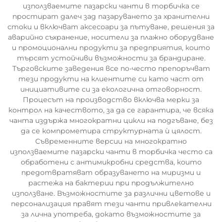
използваемите пазарски чанти в торбичка се
простират далеч зад пазаруването за хранителни
стоки и включват аксесоари за пътуване, решения за
аварийно съхранение, носители за плажно оборудване
и промоционални продукти за предприятия, които
търсят устойчиви възможности за брандиране.
Търговските заведения все по-често препоръчват
тези продукти на клиентите си като част от
инициативите си за екологична отговорност.
Процесът на производство включва мерки за
контрол на качеството, за да се гарантира, че всяка
чанта издържа многократни цикли на подгъване, без
да се компрометира структурната ѝ цялост.
Съвременните версии на многократно
използваемите пазарски чанти в торбичка често са
обработени с антимикробни средства, които
предотвратяват образуването на миризми и
растежа на бактерии при продължително
използване. Възможностите за различни цветове и
персонализация правят тези чанти привлекателни
за лична употреба, докато възможностите за