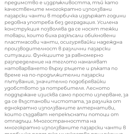
предимство е издръжливостта, тъй като
качествените многократно използвани
пазарски чанти в торбичка издържат години
редовна употреба без деградация. Усилена
конструкция позволява да се носят тежки
товари, които биха разкъсали обикновени
пластмасови чанти, осигурявайки надеждна
производителност в различни пазарски
ситуации. Функциите за равномерно
разпределение на теглото намаляват
натоварването върху ръцете и ръката по
време на по-продължителни пазарски
пътувания, значително подобрявайки
удобството за потребителя. Лесното
поддържане изисква само просто изперване, за
да се възстанови чистотата, за разлика от
еднократно използваните алтернативи,
които създават непрекъснати потоци от
отпадъци. Многостранността на
многократно използваните пазарски чанти в