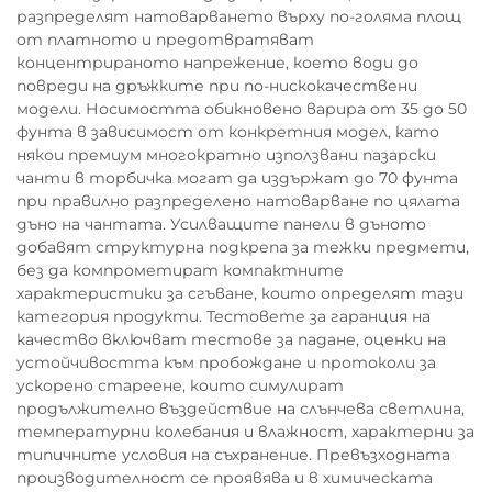
разпределят натоварването върху по-голяма площ
от платното и предотвратяват
концентрираното напрежение, което води до
повреди на дръжките при по-нискокачествени
модели. Носимостта обикновено варира от 35 до 50
фунта в зависимост от конкретния модел, като
някои премиум многократно използвани пазарски
чанти в торбичка могат да издържат до 70 фунта
при правилно разпределено натоварване по цялата
дъно на чантата. Усилващите панели в дъното
добавят структурна подкрепа за тежки предмети,
без да компрометират компактните
характеристики за сгъване, които определят тази
категория продукти. Тестовете за гаранция на
качество включват тестове за падане, оценки на
устойчивостта към пробождане и протоколи за
ускорено стареене, които симулират
продължително въздействие на слънчева светлина,
температурни колебания и влажност, характерни за
типичните условия на съхранение. Превъзходната
производителност се проявява и в химическата