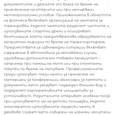
документите и дрехите от влага по време на
приключения на открито или при неочаквани
метеорологични условия. Приложенията в областта
на фитнеса включват организация на чантата за
тренировки, където чантите разделят чистите и
използваните спортни дрехи и осигуряват
вентилация, която предотвратява образуването на
неприятни миризми по време на транспортиране.
Предимствата за извънредни ситуации включват
съхранение в автомобила за неочаквани случаи,
изискващи допълнителен товарен капацитет –
например при помощ на пътя или при спонтанни
покупки по време на пътуване. Професионалните
среди използват тези чанти за пренасяне на
материали за конференции, аксесоари за лаптопи и
документи, като запазват подреден външен вид и
подкрепят корпоративните инициативи за
устойчивост. Родителите откриват особена полза
при използването им на детски площадки, където
многократно използваните пазарски чанти в
джобове служат като събирачи на играчки, носители