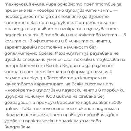
технология елиминира основното препятствие за
приемане на многократно използваните чанти —
необходимостта да си спомняте да вземете
чантите с вас при пазаруване. Потребителите
могат да съхраняват многократно използваните
пазарски чанти в торбички на множество места — в
колите си, в офисите си и в личните си чанти,
гарантирайки постоянна наличност без
допълнително бреме. Механизмът за разгъване не
изисква специални умения или техники и позволява на
потребители от всички възрасти да разгънат
чантата от компактната й форма до пълния й
размер за секунди. Тестовете за контрол на
качеството гарантират, че всяка система от
многократно използвани пазарски чанти в торбички
издържа минимум 1000 цикъла на сгъване без
деградация, а премиум версиите надвишават 5000
цикъла. Това технологично постижение подпомага
екологичните цели, като прави устойчивия избор
удобен и практически приложим за масово
внедряване.