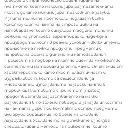
шевове и стратегическо ориентиране на
платното, което максимизира разтегателната
якост, докато минимизира тегловните загуби.
Изпитателните протоколи подлагат всяка
конструкция на чанта на строги цикли на
натоварване, които симулират години типични
режими на употреба, гарантирайки надеждна
производителност в реални условия – включително
пренасяне на тежки продукти, предмети с
неправилна форма и динамични натоварвания.
Процесът на подбор на платно оценява множество
синтетични материали за оптимално съчетание от
характеристики като якост, еластичност и
издръжливост, които са съществени за
многократно използваните пазарски чанти в
торбичка. Плетивото с „рипстоп“ (ripstop)
предотвратява разрастването на малки
разкъсвания в по-големи повреди и запазва цялостта
на чантата дори при контакт с остри предмети
или грубо обращение по време на оживени
пазарувания. Усилването на дръжките използва
специализирани методи за прикрепяне, които