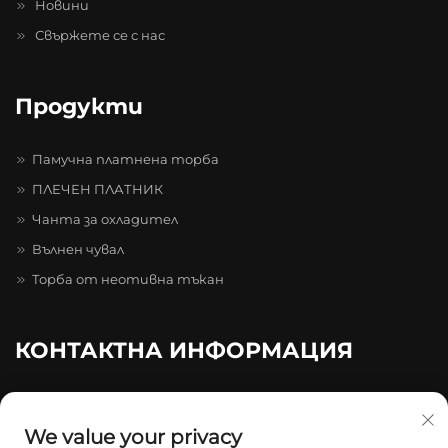
Новини
Свържете се с нас
Продукти
Памучна платнена торба
ПЛЕЧЕН ПЛАТНИК
Чанта за охладител
Вълнен чувал
Торба от неотивна тъкан
КОНТАКТНА ИНФОРМАЦИЯ
20-4-402, Парк на иновациите „Caihong Zhihui“, бул.
„Caihong“, № 511–731, Лонгган
We value your privacy