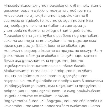
Многофункционалните приложения извън покупките
демонстрират изключителната стойност на
многократно използваните пазарски чанти в
системи от джобове, които се адаптират към
разнообразни начини на живот и сценарии за
употреба по време на ежедневните дейности.
Приложенията за пътуване особено подчертават
силата им: тези чанти служат като разширяеми
организатори за багаж, които се свиват до
минимални размери, когато са празни, но осигуряват
значителен обем за опаковане на сувенири, мръсно
бельо или допълнителни предмети, които
надхвърлят капацитета на основния багаж.
Любителите на плажа и на открито оценяват
начина, по който многократно използваните
пазарски чанти в джобове се превръщат в носители
на оборудване за кърпи, слънцезащитни продукти и
рекреационни принадлежности, а след приключване
на дейностите се сгъват напълно.
Водоустойчивите или водозащитните свойства на
качествените модели предпазват електрониката,