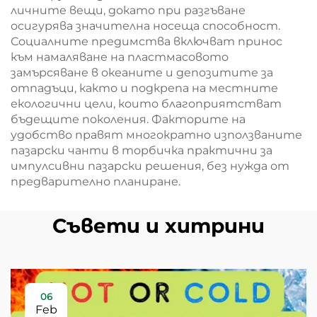
личните вещи, докато при разгъване
осигурява значителна носеща способност.
Социалните предимства включват принос
към намаляване на пластмасовото
замърсяване в океаните и депозитите за
отпадъци, както и подкрепа на местните
екологични цели, които благоприятстват
бъдещите поколения. Факторите на
удобство правят многократно използваните
пазарски чанти в торбичка практични за
импулсивни пазарски решения, без нужда от
предварително планиране.
Съвети и хитрини
06
Feb