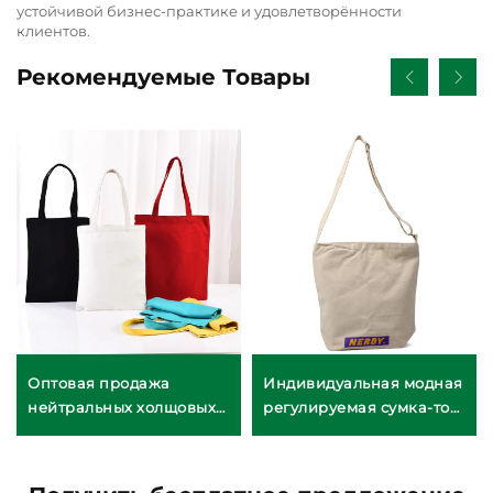
устойчивой бизнес-практике и удовлетворённости
клиентов.
Рекомендуемые Товары
Оптовая продажа
Индивидуальная модная
нейтральных холщовых
регулируемая сумка-тоут
сумок-тоутов — полная
через плечо —
кастомизация
кастомные цвета в стиле
(ODM/OEM)
уличной моды