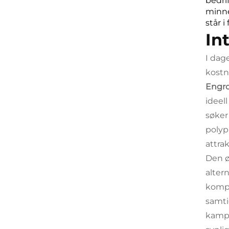
bedri
minne
står i
In
I dag
kostn
Engro
ideel
søker
polyp
attra
Den ø
alter
kompr
samti
kampa