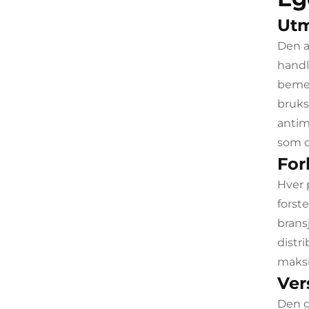
Utm
Den a
handl
bemer
bruks
antim
som d
For
Hver 
forst
brans
distr
maksi
Ver
Den g