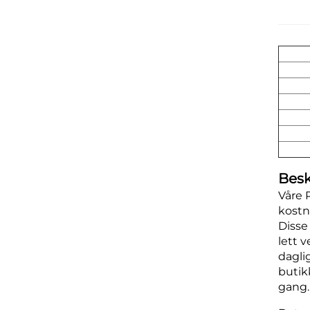
Besk
Våre 
kostn
Disse
lett 
dagli
butik
gang.