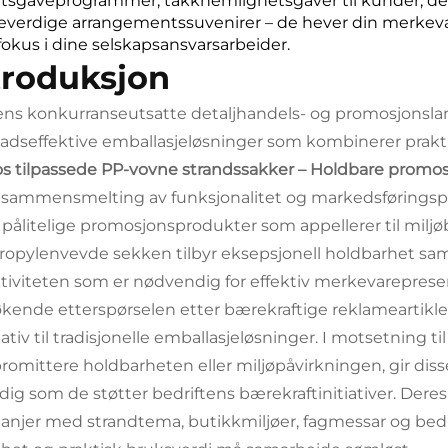
ftsgaveprogrammer, takknemlighetsgaver til kunder, deta
verdige arrangementssuvenirer – de hever din merkeva
 fokus i dine selskapsansvarsarbeider.
troduksjon
ens konkurranseutsatte detaljhandels- og promosjonslan
adseffektive emballasjeløsninger som kombinerer prakti
s tilpassede PP-vovne strandssakker – Holdbare promos
l sammensmelting av funksjonalitet og markedsføringspot
 pålitelige promosjonsprodukter som appellerer til milj
ropylenvevde sekken tilbyr eksepsjonell holdbarhet sa
ktiviteten som er nødvendig for effektiv merkevarepre
kende etterspørselen etter bærekraftige reklameartikler 
nativ til tradisjonelle emballasjeløsninger. I motsetning
omittere holdbarheten eller miljøpåvirkningen, gir dis
dig som de støtter bedriftens bærekraftinitiativer. Deres
njer med strandtema, butikkmiljøer, fagmessar og be