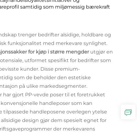
ljhandelsloyalitetsinitiativer og
reprofil samtidig som miljømessig bærekraft
dskap trenger bedrifter alsidige, holdbare og
sk funksjonalitet med merkevare synlighet.
jonssakker for kjøp i større mengder
utgjør en
ensiale, utformet spesifikt for bedrifter som
øbevisste kunder. Disse premium-
mtidig som de beholder den estetiske
sentasjon på ulike markedsegmenter.
har gjort PP-vevde poser til et foretrukket
 til konvensjonelle handleposer som kan
se tilpassede handleposene overlegen ytelse
 allsidige design gjør dem spesielt egnet for
driftsgaveprogrammer der merkevarens