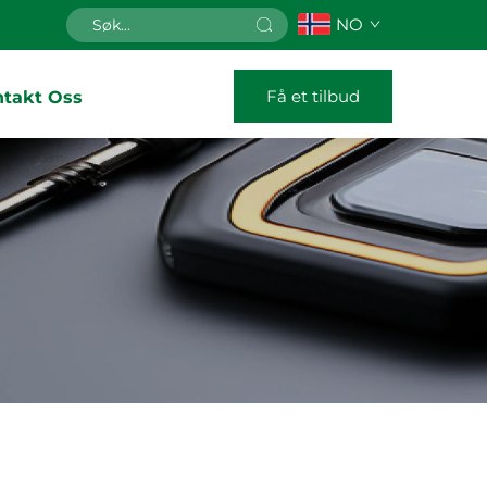
NO
Få et tilbud
ntakt Oss