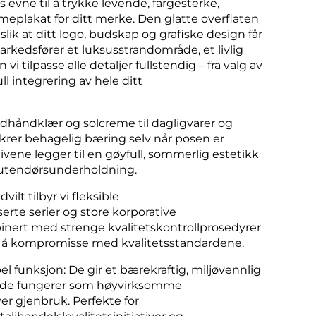
s evne til å trykke levende, fargesterke,
lameplakat for ditt merke. Den glatte overflaten
lik at ditt logo, budskap og grafiske design får
rkedsfører et luksusstrandområde, et livlig
 tilpasse alle detaljer fullstendig – fra valg av
l integrering av hele ditt
ndhåndklær og solcreme til dagligvarer og
krer behagelig bæring selv når posen er
vene legger til en gøyfull, sommerlig estetikk
g utendørsunderholdning.
ilt tilbyr vi fleksible
te serier og store korporative
mbinert med strenge kvalitetskontrollprosedyrer
ten å kompromisse med kvalitetsstandardene.
 funksjon: De gir et bærekraftig, miljøvennlig
om de fungerer som høyvirksomme
er gjenbruk. Perfekte for