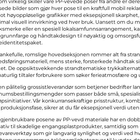
om virkelig skiller våre PP-vevede poser fra andre er dere
ssede bilder som gjør hver pose til en kraftfull mobil rek
mot høyoppløselige grafikker med eksepsjonell skarphet, s
mal visuell innvirkning ved hver bruk. Uansett om du ma
ksmerke eller en spesiell lokalsamfunnsarrangement, kan vi
l grunnfarge og håndtakdesign til nøyaktig og omsorgsful
identitetspaket.
ankefulle, romslige hovedseksjonen rommer alt fra stra
dsføringsmateriell, mens sterke, forsterkede håndtak si
stet. De oppsiktsvekkende strandtematiske trykkalternati
aturlig tiltaler forbrukere som søker ferieatmosfære o
 pålitelig grossistleverandør som betjener bedrifter landv
umsbestillingsmengder som passer både små, spesialiser
øpsinitiativer. Vår konkurransekraftige prisstruktur, ko
r produksjonsfase, sikrer at du får eksepsjonell verdi u
 gjenbrukbare posene av PP-vevd materiale har en dobbel
nativ til skadelige engangsplastprodukter, samtidig s
vareverktøy som gir langvarig synlighet og verdi ved hv