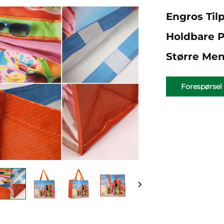
Engros Til
Holdbare P
Større Me
Forespørsel