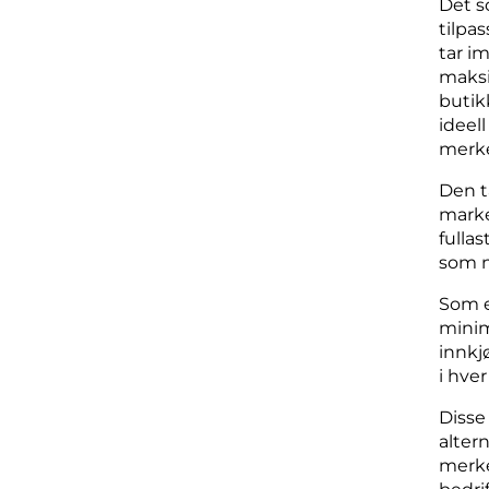
Det s
tilpa
tar i
maksi
butik
ideel
merke
Den t
marke
fulla
som n
Som en
minim
innkj
i hve
Disse
alter
merke