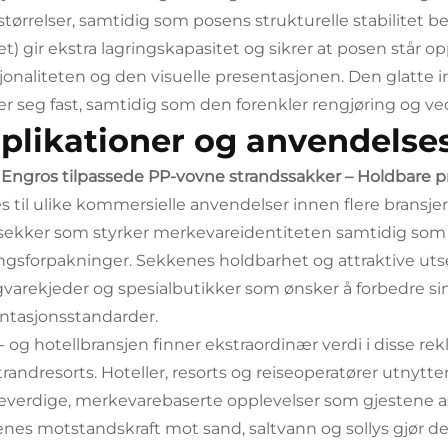
 størrelser, samtidig som posens strukturelle stabilite
et) gir ekstra lagringskapasitet og sikrer at posen står o
jonaliteten og den visuelle presentasjonen. Den glatte i
r seg fast, samtidig som den forenkler rengjøring og ve
plikationer og anvendels
e
Engros tilpassede PP-vovne strandssakker – Holdbare p
s til ulike kommersielle anvendelser innen flere brans
ekker som styrker merkevareidentiteten samtidig som d
gsforpakninger. Sekkenes holdbarhet og attraktive utse
gvarekjeder og spesialbutikker som ønsker å forbedre sin 
ntasjonsstandarder.
t- og hotellbransjen finner ekstraordinær verdi i disse 
trandresorts. Hoteller, resorts og reiseoperatører utnytte
verdige, merkevarebaserte opplevelser som gjestene as
nes motstandskraft mot sand, saltvann og sollys gjør de