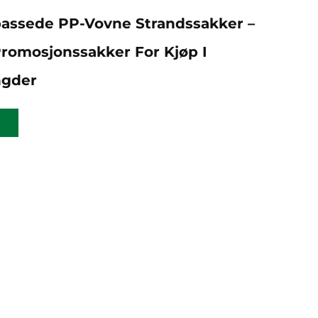
passede PP-Vovne Strandssakker –
romosjonssakker For Kjøp I
ngder