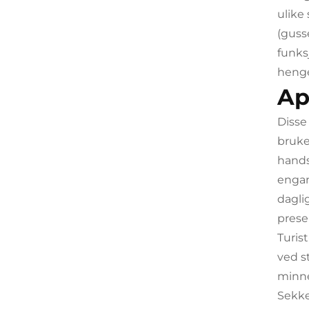
ulike
(guss
funks
henge
Ap
Diss
bruke
hands
engan
dagli
prese
Turis
ved s
minne
Sekke