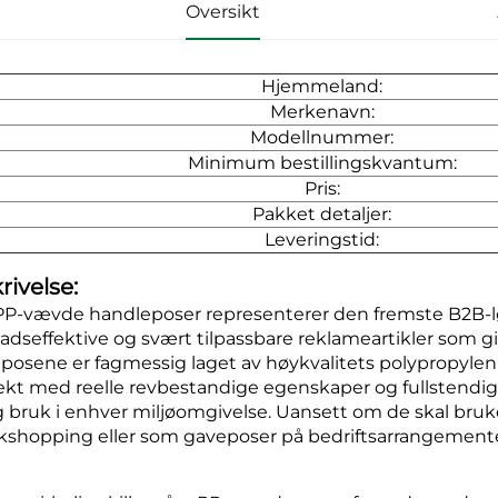
Oversikt
Hjemmeland:
Merkenavn:
Modellnummer:
Minimum bestillingskvantum:
Pris:
Pakket detaljer:
Leveringstid:
rivelse:
PP-vævde handleposer representerer den fremste B2B-lø
adseffektive og svært tilpassbare reklameartikler som gi
 posene er fagmessig laget av høykvalitets polypropyl
vekt med reelle revbestandige egenskaper og fullstendig 
g bruk i enhver miljøomgivelse. Uansett om de skal bruke
kshopping eller som gaveposer på bedriftsarrangementer