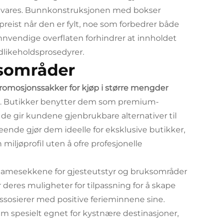
t bevares. Bunnkonstruksjonen med bokser
ppreist når den er fylt, noe som forbedrer både
nnvendige overflaten forhindrer at innholdet
dlikeholdsprosedyrer.
esområder
romosjonssakker for kjøp i større mengder
jer. Butikker benytter dem som premium-
e gir kundene gjenbrukbare alternativer til
ende gjør dem ideelle for eksklusive butikker,
miljøprofil uten å ofre profesjonelle
reklamesekkene for gjesteutstyr og bruksområder
r deres muligheter for tilpassning for å skape
sosierer med positive ferieminnene sine.
m spesielt egnet for kystnære destinasjoner,