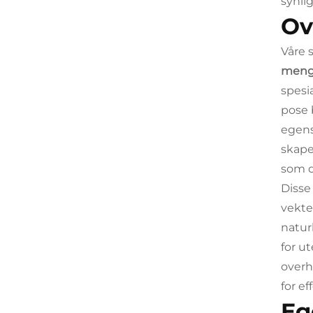
synli
Ov
Våre 
meng
spesi
pose 
egens
skape
som d
Disse
vekte
natur
for u
overh
for e
Eg