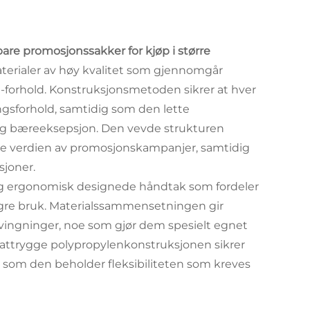
are promosjonssakker for kjøp i større
terialer av høy kvalitet som gjennomgår
kt-forhold. Konstruksjonsmetoden sikrer at hver
ingsforhold, samtidig som den lette
ig bæreeksepsjon. Den vevde strukturen
ede verdien av promosjonskampanjer, samtidig
sjoner.
g ergonomisk designede håndtak som fordeler
gre bruk. Materialssammensetningen gir
vingninger, noe som gjør dem spesielt egnet
 mattrygge polypropylenkonstruksjonen sikrer
 som den beholder fleksibiliteten som kreves