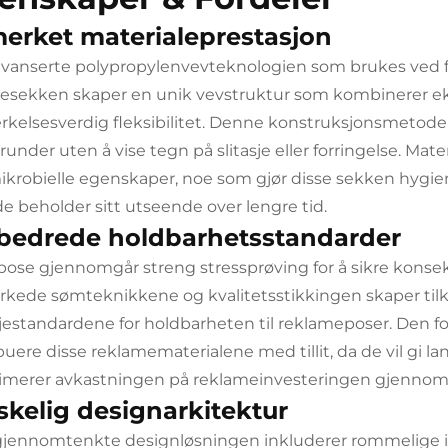
erket materialeprestasjon
vanserte polypropylenvevteknologien som brukes ved fr
esekken skaper en unik vevstruktur som kombinerer e
kelsesverdig fleksibilitet. Denne konstruksjonsmetoden 
runder uten å vise tegn på slitasje eller forringelse. Ma
ikrobielle egenskaper, noe som gjør disse sekken hygien
e beholder sitt utseende over lengre tid.
bedrede holdbarhetsstandarder
pose gjennomgår streng stressprøving for å sikre konsek
erkede sømteknikkene og kvalitetsstikkingen skaper ti
jestandardene for holdbarheten til reklameposer. Den f
ibuere disse reklamematerialene med tillit, da de vil gi l
merer avkastningen på reklameinvesteringen gjennom
skelig designarkitektur
jennomtenkte designløsningen inkluderer rommelige in