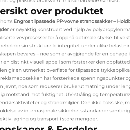
ghet og praktisk bruksverdi må samarbeide sømløst.
ersikt over produktet
shorts
Engros tilpassede PP-vovne strandssakker – Holdb
der
er nøyaktig konstruert ved hjelp av polypropylenma
aliserte vevprosesser for å oppnå optimale styrke-til-ve
beholder sin strukturelle integritet under ulike belastn
kapen bevares – noe som er avgjørende for en behagel
r en distinkt visuell appell som forsterker den oppfatt
en gir en utmerket overflate for tilpassede trykkapplika
 reklameposekken har forsterkede spenningspunkter o
n jevnt, noe som reduserer brukerutmatning under len
lig motstand mot fuktighet, UV-stråling og temperaturs
tendørsaktiviteter og strandmiljøer. Den ikke-toksiske,
oldelse av internasjonale sikkerhetsstandarder samtidig
ffektiv lagring og transport i store mengder.
enskaper & Fordeler