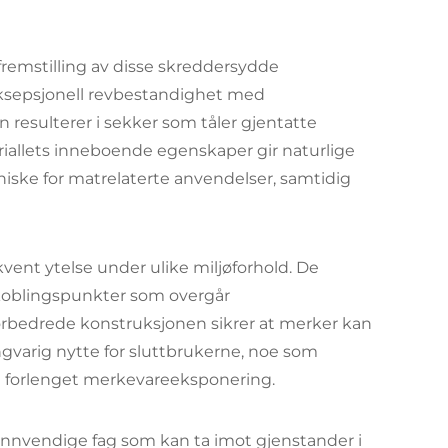
emstilling av disse skreddersydde
ksepsjonell revbestandighet med
resulterer i sekker som tåler gjentatte
teriallets inneboende egenskaper gir naturlige
iske for matrelaterte anvendelser, samtidig
vent ytelse under ulike miljøforhold. De
lkoblingspunkter som overgår
orbedrede konstruksjonen sikrer at merker kan
angvarig nytte for sluttbrukerne, noe som
 forlenget merkevareeksponering.
nvendige fag som kan ta imot gjenstander i