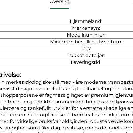
Oversikt
Hjemmeland:
Merkenavn:
Modellnummer:
Minimum bestillingskvantum:
Pris:
Pakket detaljer:
Leveringstid:
rivelse:
in merkes økologiske stil med våre moderne, vannbest
bevisst design møter uforlikkelig holdbarhet og trendorie
 shopperposene er fagmessig laget av premium, gjenvun
senterer den perfekte sammensmeltingen av miljøansvar
kulerbare og tankefullt utviklet for å erstatte skadelige 
strere en ekte forpliktelse til bærekraft samtidig som de
met for virkelige bruksforhold gir den robuste vevde k
standighet som tåler daglig slitasje, mens de inneboe