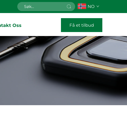
NO
Få et tilbud
ntakt Oss