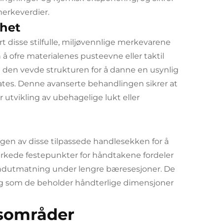
merkeverdier.
ghet
 disse stilfulle, miljøvennlige merkevarene
 ofre materialenes pusteevne eller taktil
 den vevde strukturen for å danne en usynlig
llates. Denne avanserte behandlingen sikrer at
 utvikling av ubehagelige lukt eller
en av disse tilpassede handlesekken for å
erkede festepunkter for håndtakene fordeler
ndutmatning under lengre bæresesjoner. De
ig som de beholder håndterlige dimensjoner
esområder