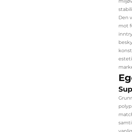
miljø
stabi
Den v
mot f
inntr
besky
konst
estet
marke
Eg
Sup
Grunn
polyp
match
samti
vanli