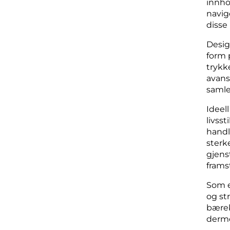
innho
navig
disse
Desig
form 
trykk
avans
samle
Ideel
livss
handl
sterk
gjens
frams
Som e
og st
bærek
derme