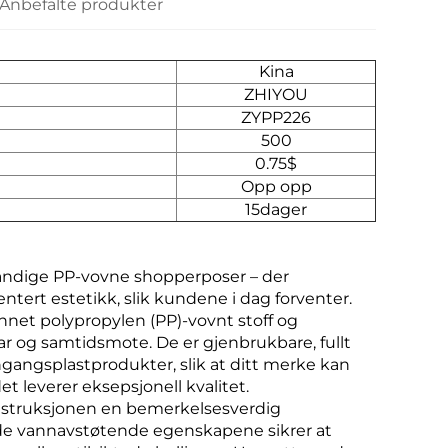
Anbefalte produkter
Kina
ZHIYOU
ZYPP226
500
0.75$
Opp opp
15dager
andige PP-vovne shopperposer – der
ntert estetikk, slik kundene i dag forventer.
net polypropylen (PP)-vovnt stoff og
 og samtidsmote. De er gjenbrukbare, fullt
engangsplastprodukter, slik at ditt merke kan
t leverer eksepsjonell kvalitet.
onstruksjonen en bemerkelsesverdig
nde vannavstøtende egenskapene sikrer at