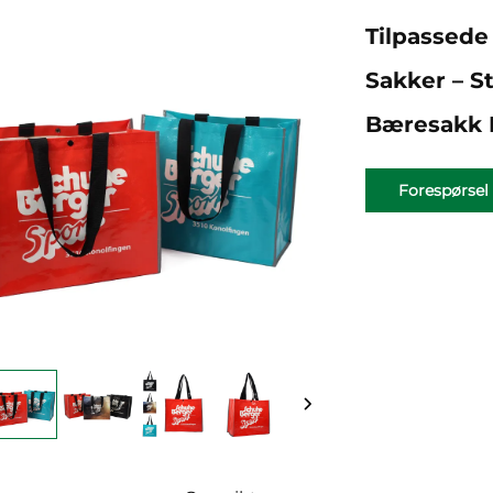
Tilpassed
Sakker – St
Bæresakk F
Forespørsel