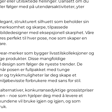
r eller utilsiktede hellinger. Uansett om du
er følger med på utendørsaktiviteter, yter
egant, strukturert silhuett som beholder sin
pmerksomhet og skarpe, tilpassede
elbildedesigner med eksepsjonell skarphet. Våre
res perfekt til hver pose, noe som skaper en
are.
ear-merker som bygger livsstilskolleksjoner og
nlige produkter. Disse mangfoldige
 design som følger de nyeste trender. De
 når posen er fullpakket med tunge
er og trykkmuligheter lar deg skape et
iljøbevisste forbrukere med sans for stil.
salternativer, konkurransedyktige grossistpriser
en – noe som hjelper deg med å levere et
ndene vil bruke igjen og igjen, og som
ruk.