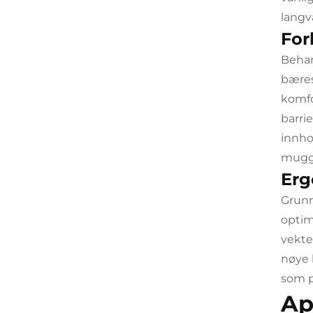
langv
For
Behan
bæres
komfo
barri
innho
muggv
Erg
Grunn
optim
vekte
nøye 
som p
Ap