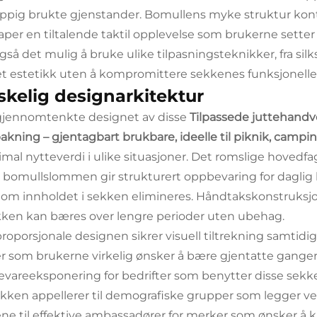
yppig brukte gjenstander. Bomullens myke struktur kont
aper en tiltalende taktil opplevelse som brukerne sette
også det mulig å bruke ulike tilpasningsteknikker, fra silk
t estetikk uten å kompromittere sekkenes funksjonelle 
skelig designarkitektur
jennomtenkte designet av disse
Tilpassede juttehandv
akning – gjentagbart brukbare, ideelle til piknik, campi
mal nytteverdi i ulike situasjoner. Det romslige hovedf
bomullslommen gir strukturert oppbevaring for daglig bru
om innholdet i sekken elimineres. Håndtakskonstruksjo
kken kan bæres over lengre perioder uten ubehag.
roporsjonale designen sikrer visuell tiltrekning samtid
r som brukerne virkelig ønsker å bære gjentatte ganger.
vareeksponering for bedrifter som benytter disse sekk
ikken appellerer til demografiske grupper som legger vek
ne til effektive ambassadører for merker som ønsker å 