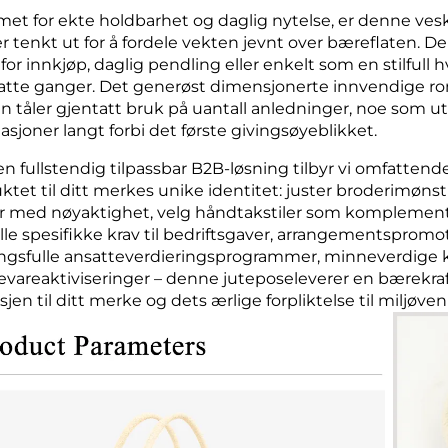
met for ekte holdbarhet og daglig nytelse, er denne ve
r tenkt ut for å fordele vekten jevnt over bæreflaten. 
l for innkjøp, daglig pendling eller enkelt som en stilfu
atte ganger. Det generøst dimensjonerte innvendige r
n tåler gjentatt bruk på uantall anledninger, noe som ut
iasjoner langt forbi det første givingsøyeblikket.
 fullstendig tilpassbar B2B-løsning tilbyr vi omfattende, 
ktet til ditt merkes unike identitet: juster broderimønst
r med nøyaktighet, velg håndtakstiler som komplementer
lle spesifikke krav til bedriftsgaver, arrangementspromote
gsfulle ansatteverdieringsprogrammer, minneverdige kun
vareaktiviseringer – denne juteposeleverer en bærekraft
sjen til ditt merke og dets ærlige forpliktelse til miljøv