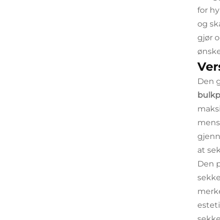
for h
og sk
gjør 
ønske
Ver
Den g
bulkp
maksi
mens 
gjenn
at se
Den p
sekke
merke
estet
sekke