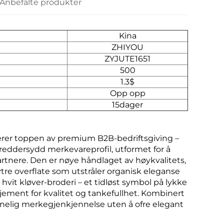
Anbefalte produkter
Kina
ZHIYOU
ZYJUTE1651
500
1.3$
Opp opp
15dager
terer toppen av premium B2B-bedriftsgiving –
eddersydd merkevareprofil, utformet for å
partnere. Den er nøye håndlaget av høykvalitets,
ytre overflate som utstråler organisk eleganse
vit kløver-broderi – et tidløst symbol på lykke
jement for kvalitet og tankefullhet. Kombinert
nelig merkegjenkjennelse uten å ofre elegant