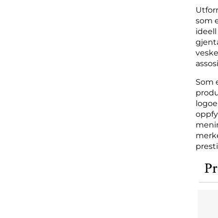
Utfor
som e
ideel
gjent
veske
assos
Som en
produ
logoe
oppfy
menin
merke
presti