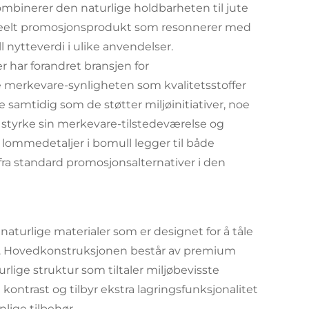
binerer den naturlige holdbarheten til jute
ideelt promosjonsprodukt som resonnerer med
nytteverdi i ulike anvendelser.
 har forandret bransjen for
e merkevare-synligheten som kvalitetsstoffer
samtidig som de støtter miljøinitiativer, noe
å styrke sin merkevare-tilstedeværelse og
v lommedetaljer i bomull legger til både
t fra standard promosjonsalternativer i den
naturlige materialer som er designet for å tåle
de. Hovedkonstruksjonen består av premium
urlige struktur som tiltaler miljøbevisste
ontrast og tilbyr ekstra lagringsfunksjonalitet
lige tilbehør.