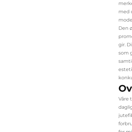
merke
med d
moder
Den ø
promo
gir. 
som g
samti
estet
konku
Ov
Våre 
dagli
jutefi
forbr
for m