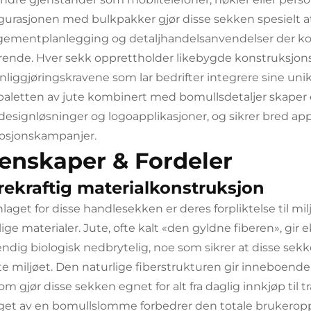
gurasjonen med bulkpakker gjør disse sekken spesielt att
gementplanlegging og detaljhandelsanvendelser der kon
rende. Hver sekk opprettholder likebygde konstruksjon
nliggjøringskravene som lar bedrifter integrere sine u
paletten av jute kombinert med bomullsdetaljer skape
 designløsninger og logoapplikasjoner, og sikrer bred a
osjonskampanjer.
enskaper & Fordeler
ekraftig materialkonstruksjon
laget for disse handlesekken er deres forpliktelse til m
lige materialer. Jute, ofte kalt «den gyldne fiberen», gi
endig biologisk nedbrytelig, noe som sikrer at disse sekken
te miljøet. Den naturlige fiberstrukturen gir inneboende
m gjør disse sekken egnet for alt fra daglig innkjøp til t
gget av en bomullslomme forbedrer den totale brukeroppl