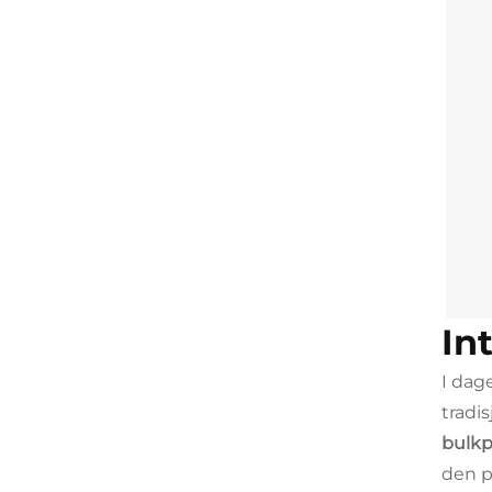
In
I dag
tradi
bulkp
den p