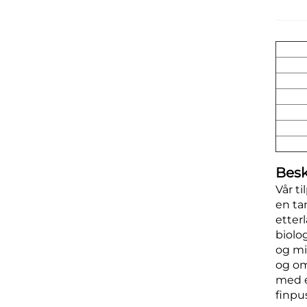
Besk
Vår t
en ta
etter
biolo
og mi
og om
med e
finpu