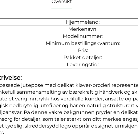
Oversikt
Hjemmeland:
Merkenavn:
Modellnummer:
Minimum bestillingskvantum:
Pris:
Pakket detaljer:
Leveringstid:
rivelse:
ilpassede jutepose med delikat kløver-broderi represen
nkefull sammensmelting av bærekraftig håndverk og skr
late et varig inntrykk hos verdifulle kunder, ansatte og 
gisk nedbrytelig jutefiber og har en naturlig strukturert 
ljøansvar. På denne vakre bakgrunnen pryder en delikat h
sorg for detaljer, som taler sterkt om ditt merkes engas
t tydelig, skreddersydd logo oppnår designet umiskjen
ss.