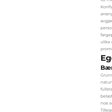
Konfi
arran
avgjø
perso
farge
ulike
prom
Eg
Bær
Grunn
natur
fullst
belas
noe so
Tille