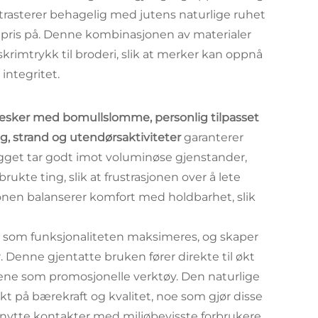
rasterer behagelig med jutens naturlige ruhet
r pris på. Denne kombinasjonen av materialer
skrimtrykk til broderi, slik at merker kan oppnå
integritet.
esker med bomullslomme, personlig tilpasset
ng, strand og utendørsaktiviteter
garanterer
agget tar godt imot voluminøse gjenstander,
kte ting, slik at frustrasjonen over å lete
nen balanserer komfort med holdbarhet, slik
ig som funksjonaliteten maksimeres, og skaper
 Denne gjentatte bruken fører direkte til økt
ene som promosjonelle verktøy. Den naturlige
t på bærekraft og kvalitet, noe som gjør disse
knytte kontakter med miljøbevisste forbrukere.