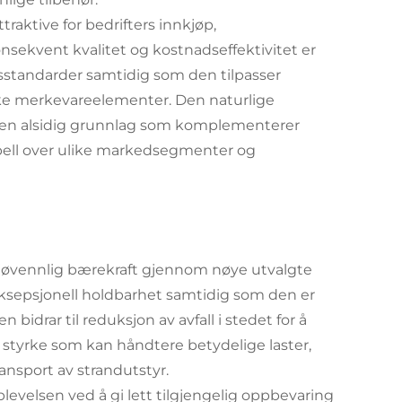
raktive for bedrifters innkjøp,
sekvent kvalitet og kostnadseffektivitet er
sstandarder samtidig som den tilpasser
nike merkevareelementer. Den naturlige
r en alsidig grunnlag som komplementerer
ppell over ulike markedsegmenter og
iljøvennlig bærekraft gjennom nøye utvalgte
r eksepsjonell holdbarhet samtidig som den er
 bidrar til reduksjon av avfall i stedet for å
 styrke som kan håndtere betydelige laster,
ransport av strandutstyr.
evelsen ved å gi lett tilgjengelig oppbevaring