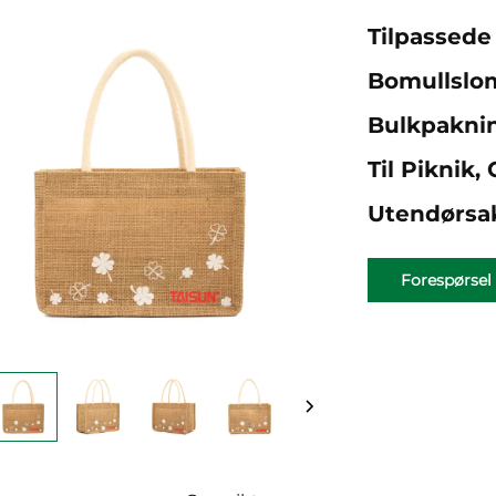
Tilpassed
Bomullslom
Bulkpaknin
Til Piknik
Utendørsak
Forespørsel