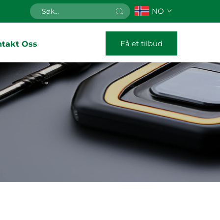
NO
Få et tilbud
ntakt Oss