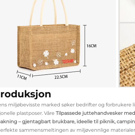
troduksjon
ens miljøbevisste marked søker bedrifter og forbrukere li
sjonelle plastposer. Våre
Tilpassede juttehandvesker med
akning – gjentagbart brukbare, ideelle til piknik, campi
erfekte sammensmeltingen av miljøvennlige materialer, p