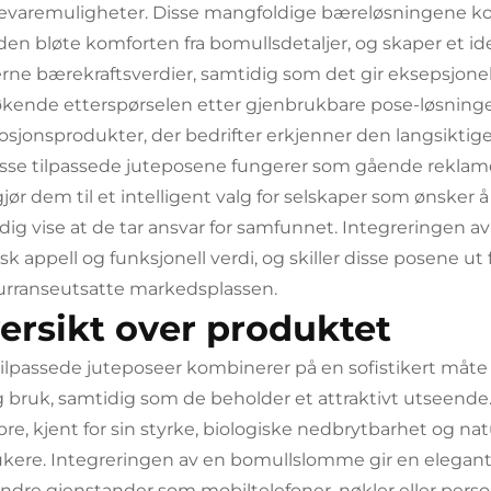
varemuligheter. Disse mangfoldige bæreløsningene kom
en bløte komforten fra bomullsdetaljer, og skaper et 
ne bærekraftsverdier, samtidig som det gir eksepsjonell 
kende etterspørselen etter gjenbrukbare pose-løsninger
sjonsprodukter, der bedrifter erkjenner den langsiktig
Disse tilpassede juteposene fungerer som gående reklame 
jør dem til et intelligent valg for selskaper som ønsker 
dig vise at de tar ansvar for samfunnet. Integreringen a
isk appell og funksjonell verdi, og skiller disse posene u
rranseutsatte markedsplassen.
ersikt over produktet
tilpassede juteposeer kombinerer på en sofistikert måte 
g bruk, samtidig som de beholder et attraktivt utseen
bre, kjent for sin styrke, biologiske nedbrytbarhet og nat
ukere. Integreringen av en bomullslomme gir en elegant k
indre gjenstander som mobiltelefoner, nøkler eller person