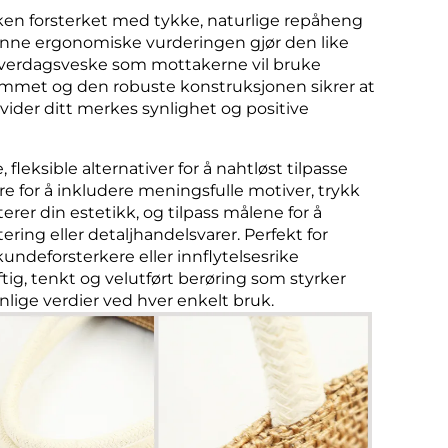
sken forsterket med tykke, naturlige repåheng
Denne ergonomiske vurderingen gjør den like
ll hverdagsveske som mottakerne vil bruke
ommet og den robuste konstruksjonen sikrer at
vider ditt merkes synlighet og positive
fleksible alternativer for å nahtløst tilpasse
re for å inkludere meningsfulle motiver, trykk
er din estetikk, og tilpass målene for å
ring eller detaljhandelsvarer. Perfekt for
deforsterkere eller innflytelsesrike
ig, tenkt og velutført berøring som styrker
ennlige verdier ved hver enkelt bruk.