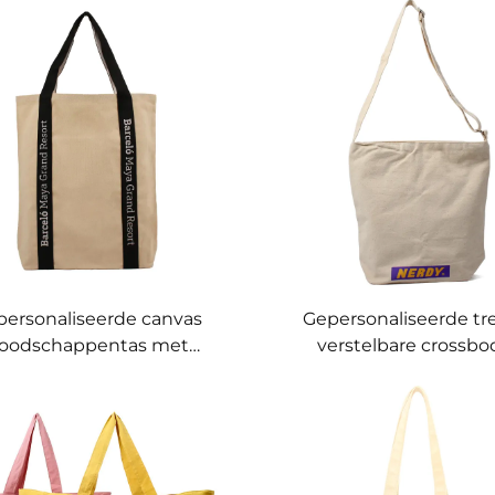
personaliseerde canvas
Gepersonaliseerde tr
oodschappentas met
verstelbare crossbo
rsterkte handvatten –
boodschappentas 
uurzame, belastbare
Gepersonaliseerde kl
raagzak voor dagelijks
voor streetwearstij
gebruik