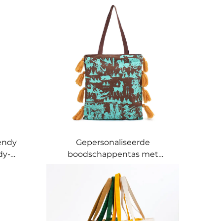
endy
Gepersonaliseerde
dy-
boodschappentas met
–
cultureel erfgoedprint –
euren
Ambachtelijke vormgeving
l
geworteld in lokale
geschiedenis