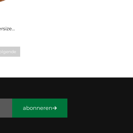
rsized
el
olgende
abonneren