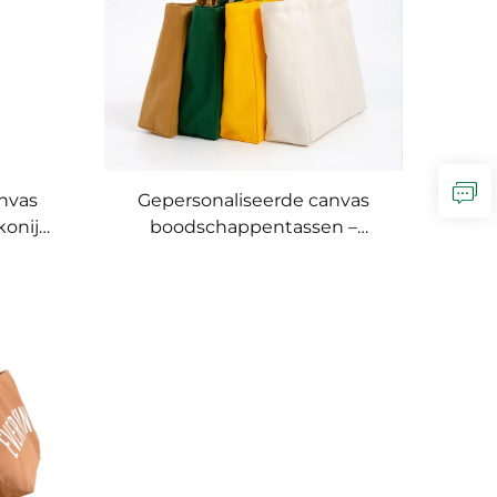
nvas
Gepersonaliseerde canvas
onijn-
boodschappentassen –
niek
Verhoog uw merk met
randing
gepersonaliseerde
merchandising