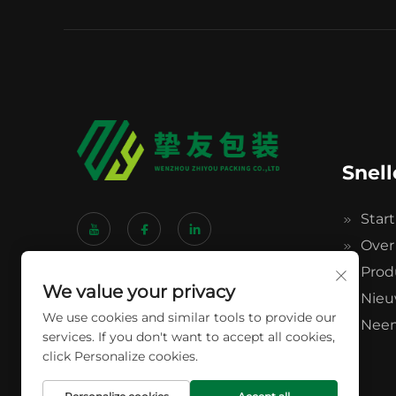
Snell
Star
Over
Prod
We value your privacy
Nieu
We use cookies and similar tools to provide our
Neem
services. If you don't want to accept all cookies,
click Personalize cookies.