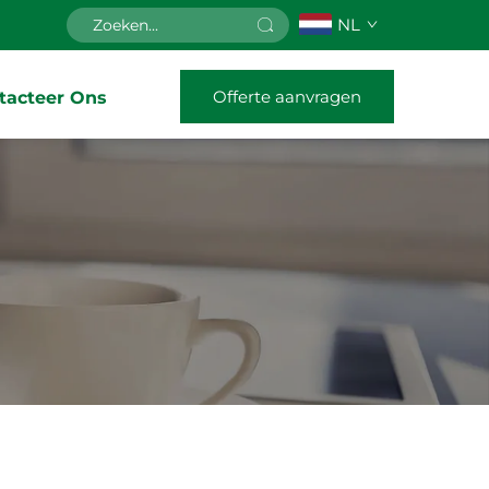
NL
Offerte aanvragen
tacteer Ons