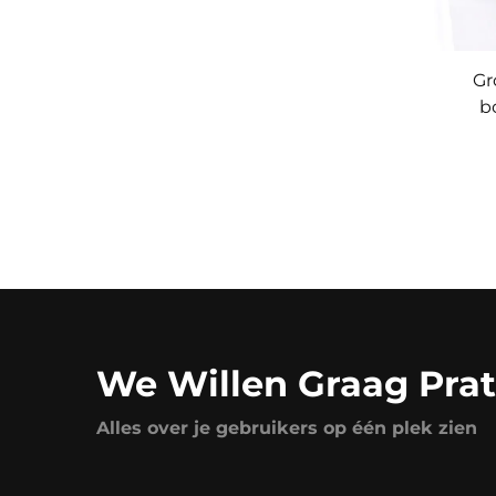
Gr
b
Vo
We Willen Graag Prat
Alles over je gebruikers op één plek zien