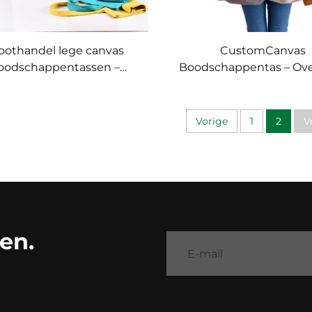
oothandel lege canvas
CustomCanvas
oodschappentassen –
Boodschappentas – Ove
lledige personalisatie
alledaags essentie
(ODM/OEM)
Vorige
1
2
V
en.