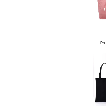
Pr
b
Gepe
dra