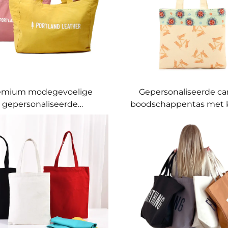
emium modegevoelige
Gepersonaliseerde ca
gepersonaliseerde
boodschappentas met k
oodschappentassen –
en bloemmotief – U
rsonaliseerde gemerkte
artistiek cadeau voor b
agzakken voor retail en
lifestyle