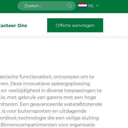
NL
Offerte aanvragen
tacteer Ons
tische functionaliteit, ontworpen om te
eren. Deze innovatieve opbergoplossing
n veelzijdigheid in diverse toepassingen te
ctie, met gebruik van garens met een hoge
romitteren. Een geavanceerde waterafstotende
 is voor buitensporten en uitdagende
lock-technologie die een veilige sluiting
n. Binnencompartimenten voor organisatie