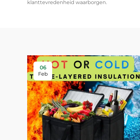
klanttevredenheid waarborgen.
06
Feb