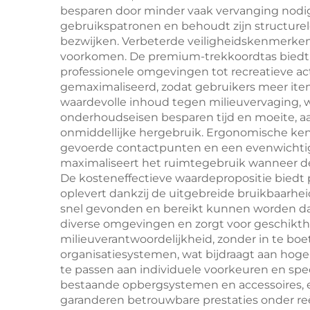
besparen door minder vaak vervanging nodig 
merkstrategieën en
gebruikspatronen en behoudt zijn structurel
bezwijken. Verbeterde veiligheidskenmerke
promoties
voorkomen. De premium-trekkoordtas biedt on
professionele omgevingen tot recreatieve act
gemaximaliseerd, zodat gebruikers meer it
waardevolle inhoud tegen milieuvervaging,
onderhoudseisen besparen tijd en moeite, a
onmiddellijke hergebruik. Ergonomische ke
gevoerde contactpunten en een evenwichti
maximaliseert het ruimtegebruik wanneer de 
De kosteneffectieve waardepropositie biedt
oplevert dankzij de uitgebreide bruikbaarhei
snel gevonden en bereikt kunnen worden dank
diverse omgevingen en zorgt voor geschikthei
milieuverantwoordelijkheid, zonder in te b
organisatiesystemen, wat bijdraagt aan hoger
te passen aan individuele voorkeuren en spec
bestaande opbergsystemen en accessoires, 
garanderen betrouwbare prestaties onder re