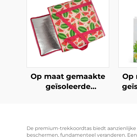
Op maat gemaakte
Op 
geïsoleerde
geï
herbruikbare
van
boodschappentassen,
inklapbare koeltas
voor boodschappen
sti
De premium-trekkoordtas biedt aanzienlijke 
beschermen, fundamenteel veranderen. Een s
voor zakelijke