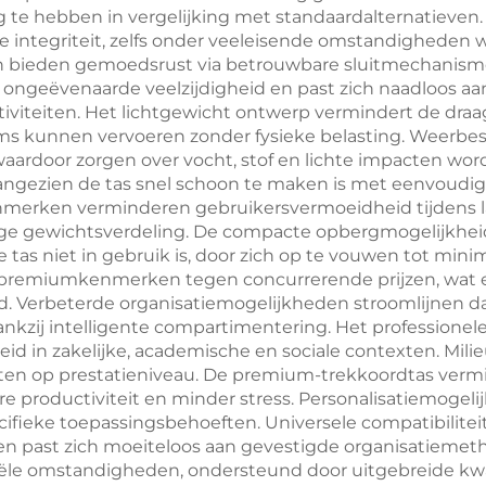
te hebben in vergelijking met standaardalternatieven.
bloemprint
e integriteit, zelfs onder veeleisende omstandigheden 
n bieden gemoedsrust via betrouwbare sluitmechanism
geëvenaarde veelzijdigheid en past zich naadloos aan 
iviteiten. Het lichtgewicht ontwerp vermindert de draag
ems kunnen vervoeren zonder fysieke belasting. Weer
 waardoor zorgen over vocht, stof en lichte impacten
angezien de tas snel schoon te maken is met eenvoudig
nmerken verminderen gebruikersvermoeidheid tijdens 
ge gewichtsverdeling. De compacte opbergmogelijkhei
tas niet in gebruik is, door zich op te vouwen tot min
 premiumkenmerken tegen concurrerende prijzen, wat e
d. Verbeterde organisatiemogelijkheden stroomlijnen da
zij intelligente compartimentering. Het professionele 
d in zakelijke, academische en sociale contexten. Mili
oeten op prestatieniveau. De premium-trekkoordtas ver
e productiviteit en minder stress. Personalisatiemogelij
ifieke toepassingsbehoeften. Universele compatibiliteit
en past zich moeiteloos aan gevestigde organisatieme
ële omstandigheden, ondersteund door uitgebreide kwa