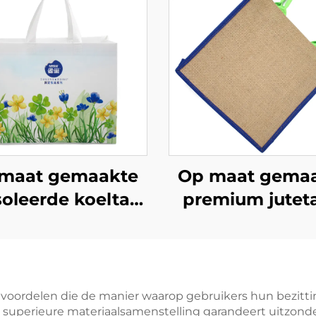
maat gemaakte
Op maat gema
soleerde koeltas
premium jutet
 Oxford-weefsel
met versterk
met leren
handvatten 
handvatten –
milieuvriendeli
jlvolle thermotas
duurzaam
voordelen die de manier waarop gebruikers hun bezitti
uperieure materiaalsamenstelling garandeert uitzonder
met vogel- en
winkelhulpmid