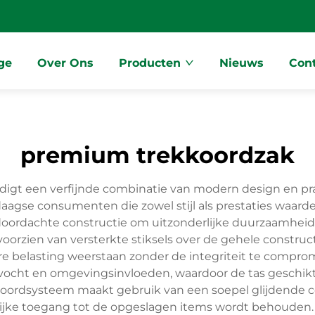
ge
Over Ons
Producten
Nieuws
Con
premium trekkoordzak
gt een verfijnde combinatie van modern design en prak
agse consumenten die zowel stijl als prestaties waard
rdachte constructie om uitzonderlijke duurzaamheid e
oorzien van versterkte stiksels over de gehele constru
are belasting weerstaan zonder de integriteit te comp
ocht en omgevingsinvloeden, waardoor de tas geschikt
rdsysteem maakt gebruik van een soepel glijdende cord
kelijke toegang tot de opgeslagen items wordt behoude