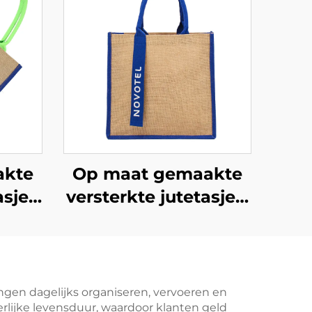
akte
Op maat gemaakte
asje
versterkte jutetasje –
te
kleurgeblokkeerd
–
ontwerp en
jk en
bandhandvat voor
optimale
ngen dagelijks organiseren, vervoeren en
lijke levensduur, waardoor klanten geld
del
merkzichtbaarheid