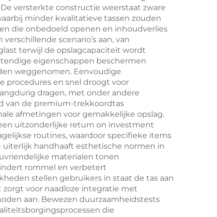
 De versterkte constructie weerstaat zware
waarbij minder kwalitatieve tassen zouden
en die onbedoeld openen en inhoudverlies
verschillende scenario’s aan, van
last terwijl de opslagcapaciteit wordt
bestendige eigenschappen beschermen
 worden weggenomen. Eenvoudige
e procedures en snel droogt voor
langdurig dragen, met onder andere
d van de premium-trekkoordtas
imale afmetingen voor gemakkelijke opslag.
en uitzonderlijke return on investment
gelijkse routines, waardoor specifieke items
uiterlijk handhaaft esthetische normen in
euvriendelijke materialen tonen
mindert rommel en verbetert
kheden stellen gebruikers in staat de tas aan
 zorgt voor naadloze integratie met
thoden aan. Bewezen duurzaamheidstests
liteitsborgingsprocessen die